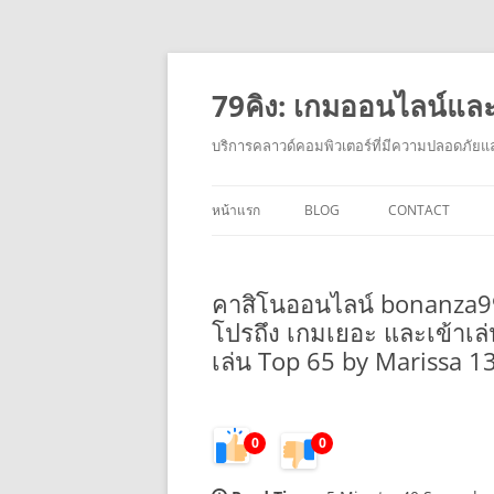
79คิง: เกมออนไลน์และค
บริการคลาวด์คอมพิวเตอร์ที่มีความปลอดภัยแล
หน้าแรก
BLOG
CONTACT
คาสิโนออนไลน์ bonanza99 อ
โปรถึง เกมเยอะ และเข้าเล
เล่น Top 65 by Marissa 1
0
0