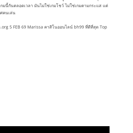
ถึงเกมนี้กันตลอดเวลา มันไม่ใช่เกมโชว์ ไม่ใช่เกมตามกระแส แต่
รยศคนเล่น
th.org 5 FEB 69 Marissa คาสิโนออนไลน์ bh99 ที่ดีที่สุด Top