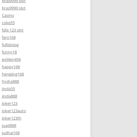
brazil999 slot
brazil999 slot
Casino
coke55
fafa 123 slot
faro168
fullslotpg
funny18
golden456
happy168
hengjing168
hydra888
jinda55
jinda888
Joker123
joker123auto
Joker123th
juad888
judhai168