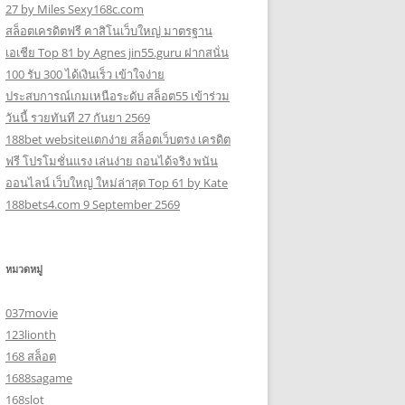
27 by Miles Sexy168c.com
สล็อตเครดิตฟรี คาสิโนเว็บใหญ่ มาตรฐาน
เอเชีย Top 81 by Agnes jin55.guru ฝากสนั่น
100 รับ 300 ได้เงินเร็ว เข้าใจง่าย
ประสบการณ์เกมเหนือระดับ สล็อต55 เข้าร่วม
วันนี้ รวยทันที 27 กันยา 2569
188bet websiteแตกง่าย สล็อตเว็บตรง เครดิต
ฟรี โปรโมชั่นแรง เล่นง่าย ถอนได้จริง พนัน
ออนไลน์ เว็บใหญ่ ใหม่ล่าสุด Top 61 by Kate
188bets4.com 9 September 2569
หมวดหมู่
037movie
123lionth
168 สล็อต
1688sagame
168slot