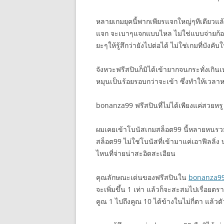
หลายเกมยุคนี้พากเพียรแจกใหญ่ๆทีเดียวแล
แจก จะเบาๆแจกแบบไหล ไม่ใช่แบบจ่ายก้อนใ
ยะๆให้รู้สึกว่ายังไปต่อได้ ไม่ใช่เกมที่บังคั
จังหวะฟรีสปินก็มิได้เข้ายากจนกระทั่งเกินเ
หมุนเป็นร้อยรอบกว่าจะเข้า ซึ่งทำให้เวลาหมุ
bonanza99 ฟรีสปินที่ไม่ได้เพียงแค่สวยหร
ผมเคยเข้าโบนัสเกมสล็อต99 นี้หลายหนรวมทั
สล็อต99 ไม่ใช่โบนัสที่เข้ามาแค่เอาฟีลลิ
ไหนที่จ่ายน่าสะอิดสะเอียน
คุณลักษณะเด่นของฟรีสปินใน
bonanza9
จะเพิ่มขึ้น 1 เท่า แล้วก็จะสะสมไปเรื่อย
คูณ 1 ไปถึงคูณ 10 ได้ข้างในไม่กี่ตา แล