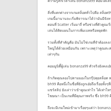
ความรู้สึกเวลาเล่น bonanza99 คือมิได้เล่นเ
สิ่งที่แตกต่างจากเกมสล็อตทั่วไปคือ สล็อต99 ไ
เกมนี้มานานจะเริ่มพิจารณาได้ว่ามันมีจัง
ตอนที่ Scatter เริ่มมาถี่ หรือช่วงที่ตัวคูณ
เล่นได้คิดแผนในการเพิ่มเบทหรือหยุดพัก
รวมทั้งที่สำคัญคือ มันไม่ใช่เกมที่จำต้องลงเ
ใหญ่ได้ด้วยเหมือนกัน เพราะเหตุว่าคูณสะ
เท่าๆกัน
คอมมูนิตี้ผู้เล่น bonanza99 ตัวจริงยังคงเอ
ถ้าเกิดคุณลองไปตามมองในกรุ๊ปคุยสล็อต หร
bh99 คือหนึ่งในชื่อที่ยังถูกเอ๋ยถึงเรื่อยท
แชร์สลิป ยังเล่าว่าเข้าคูณเท่าไร ได้เท่าไ
โฆษณา เป็นเกมที่มีคุณภาพจริง ซึ่ง bh99 คื
ถึงจะมีเกมใหม่เข้ามาเรื่อยๆแต่ว่า bonanza9