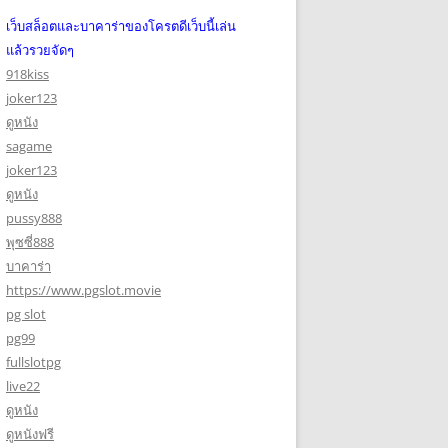
เว็บสล็อตและบาคาร่าของโครตดีเว็บนี้เล่น
แล้วรวยจัดๆ
918kiss
joker123
ดูหนัง
sagame
joker123
ดูหนัง
pussy888
พุซซี่888
บาคาร่า
https://www.pgslot.movie
pg slot
pg99
fullslotpg
live22
ดูหนัง
ดูหนังฟรี