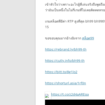
เข้าหัวใจว่าเพราะอะไรผู้ที่เล่นจริงถึงพูด
ว่ามันเป็นหนึ่งในไม่กี่เกมที่ไม่เคยคิดคดท
เกมสล็อตที่มีค่า RTP สูงที่สุด bh99 bh99
15
ขอขอบคุณมากอ้างอิงจาก
สล็อต99
https://rebrand.ly/bh99-th
https://cutly.info/bh99-th
https://bitt.to/8g1lo2
https://shorturl.asia/1rf0n
https://t.co/z2d4aAREqa