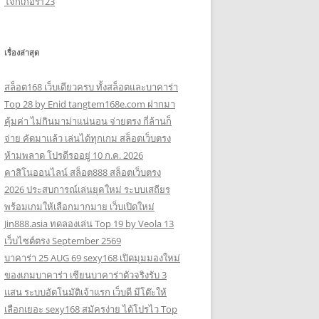
โจ๊กเกอร์123
เรื่องล่าสุด
สล็อต168 เว็บเดียวครบ ทั้งสล็อตและบาคาร่า
Top 28 by Enid tangtem168e.com ฝากมา
คุ้มค่า ไม่กินมาม่าแน่นอน จ่ายตรง กี่ล้านก็
จ่าย คัดมาแล้ว เล่นได้ทุกเกม สล็อตเว็บตรง
ห้ามพลาด โปรดีรออยู่ 10 ก.ค. 2026
คาสิโนออนไลน์ สล็อต888 สล็อตเว็บตรง
2026 ประสบการณ์เล่นยุคใหม่ ระบบเสถียร
พร้อมเกมให้เลือกมากมาย เว็บเปิดใหม่
Jin888.asia ทดลองเล่น Top 19 by Veola 13
เว็บไซต์ตรง September 2569
บาคาร่า 25 AUG 69 sexy168 เปิดมุมมองใหม่
ของเกมบาคาร่า เซียนบาคาร่าตัวจริงรับ 3
แสน ระบบอัตโนมัติเจ้าแรก เว็บดี มีโต๊ะให้
เลือกเยอะ sexy168 สมัครง่าย ได้โปรไว Top