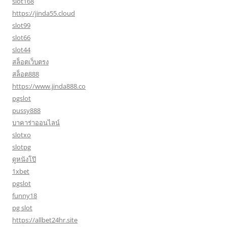
slot168
https://jinda55.cloud
slot99
slot66
slot44
สล็อตเว็บตรง
สล็อต888
https://www.jinda888.co
pgslot
pussy888
บาคาร่าออนไลน์
slotxo
slotpg
ดูหนังโป๊
1xbet
pgslot
funny18
pg slot
https://allbet24hr.site