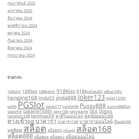
กุมภาพันธ์ 2025
มกราคม 2025
ธันวาคม 2024
พฤศจิกายน 2024
ตุลาคม 2024
กันยายน 2024
สิงหาคม 2024
กรกฎาคม 2024
ป้ายกำกับ
918Kiss
188bet
918kissauto
168slot
188betth
allbet24hr
Joker123
hengjing168
jinda888
Jinda55
Joker123th
PGSlot
Pussy888
pg99
pgslot77
pgslot99
pussy888fun
sagame168th
Slot
Slotxo
sagame
sexy168
sexygame
temmax69
ดูหนังออนไลน์
tangtem168
คาสิโนออนไลน์
ทางเข้าpg
บาคาร่า
บาคาร่าออนไลน์
บาคาร่า168
ปั่นแตก66
สล็อต
สล็อต168
พุซซี่888
สล็อต55
สล็อต66
สล็อต888
สล็อตออนไลน์
สล็อตpg
สล็อตxo