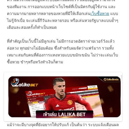
ของทีมงาน การออกแบบหน้าเว็บไซต์ที่เป็นมิตรกับผู้ใช้งาน และ
ความมากมายหลากหลายของหวยที่มีให้เลือกเล่น
เว็บซื้อหวย
แบบ
ไม่รู้จักเบื่อ จะเล่นยี่กีวันละหลายรอบ หรือเล่นหวยรัฐบาลแบบย้ำๆ
เดือนละสองครั้งก็ทำเป็นหมด
ที่สำคัญเป็นเว็บนี้ไม่มีลูกเล่น ไม่มีการอวดอัตราจ่ายเวอร์วังแล้ว
ล่อลวง ทุกอย่างไม่อ้อมค้อม ซึ่งสำหรับผมจัดว่าแฟร์มาก รวมทั้ง
เหมาะสมกับคนที่ต้องการแทงหวยแบบขมักเขม้น ไม่ว่าจะเล่นเว็บ
ซื้อหวย ขำๆหรือหวังทำเงินก็ตาม
แม้ว่าจะมีบางจุดที่ยังอยากให้ปรับแก้ เป็นต้นว่า ระบบแจ้งเตือนผล