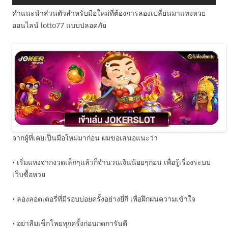
คำแนะนำส่วนตัวสำหรับมือใหม่ที่ต้องการลองเปลี่ยนมาแทงหวย
ออนไลน์ lotto77 แบบปลอดภัย
จากผู้ที่เคยเป็นมือใหม่มาก่อน ผมขอเสนอแนะว่า
• เริ่มแทงจากงวดเล็กๆแล้วก็จำนวนเงินน้อยๆก่อน เพื่อรู้เรื่องระบบ
เว็บซื้อหวย
• ลองลอตเตอรี่ที่มีรอบบ่อยครั้งอย่างยี่กี เพื่อฝึกฝนความเข้าใจ
• อย่าลืมเช็กโพยทุกครั้งก่อนกดการันตี