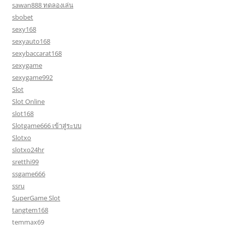
sawan888 ทดลองเล่น
sbobet
sexy168
sexyauto168
sexybaccarat168
sexygame
sexygame992
Slot
Slot Online
slot168
Slotgame666 เข้าสู่ระบบ
Slotxo
slotxo24hr
sretthi99
ssgame666
ssru
SuperGame Slot
tangtem168
temmax69