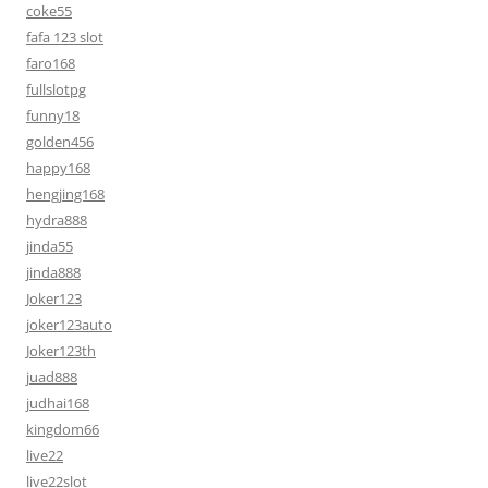
coke55
fafa 123 slot
faro168
fullslotpg
funny18
golden456
happy168
hengjing168
hydra888
jinda55
jinda888
Joker123
joker123auto
Joker123th
juad888
judhai168
kingdom66
live22
live22slot