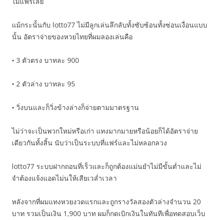
ไม่แฟร์เลย
แม้กระนั้นกับ lotto77 ไม่มีลูกเล่นลึกลับทั้งซับซ้อนทั้งซ่อนเงื่อนแบบ
นั้น อัตราจ่ายของหวยไทยที่ผมลองเล่นคือ
• 3 ตัวตรง บาทละ 900
• 2 ตัวล่าง บาทละ 95
• วิ่งบนและก็วิ่งข้างล่างก็จ่ายตามมาตรฐาน
ไม่ว่าจะเป็นพวกใหม่หรือเก่า แทงมากมายหรือน้อยก็ได้อัตราจ่าย
เดียวกันทั้งสิ้น นับว่าเป็นระบบที่แฟร์และไม่หลอกลวง
lotto77 ระบบฝากถอนที่เร็วและก็ถูกต้องแม่นยำไม่มีขั้นต่ำและไม่
จำต้องแจ้งแอดไม่นให้เสียเวล่ำเวลา
หลังจากที่ผมแทงหวยงวดแรกและถูกรางวัลสองตัวล่างจำนวน 20
บาท รวมเป็นเงิน 1,900 บาท ผมก็กดเบิกเงินในทันทีเพื่อทดสอบเว็บ