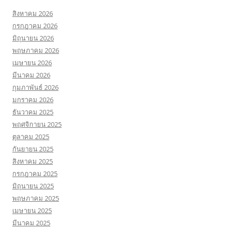
สิงหาคม 2026
กรกฎาคม 2026
มิถุนายน 2026
พฤษภาคม 2026
เมษายน 2026
มีนาคม 2026
กุมภาพันธ์ 2026
มกราคม 2026
ธันวาคม 2025
พฤศจิกายน 2025
ตุลาคม 2025
กันยายน 2025
สิงหาคม 2025
กรกฎาคม 2025
มิถุนายน 2025
พฤษภาคม 2025
เมษายน 2025
มีนาคม 2025