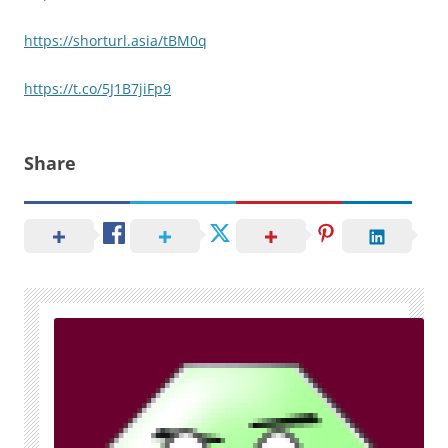
https://shorturl.asia/tBM0q
https://t.co/5J1B7jiFp9
Share