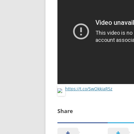
https://t.co/SwOkkiaR5z
Share