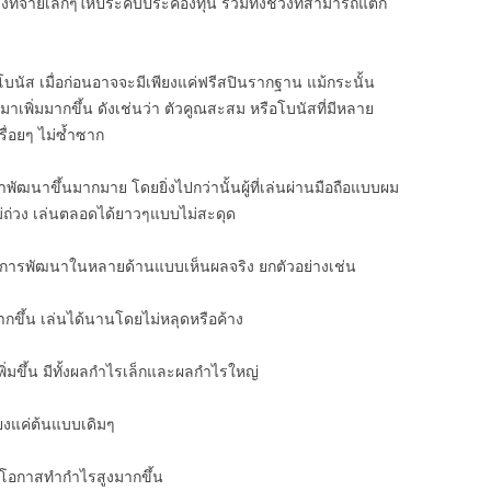
ช่วงที่จ่ายเล็กๆให้ประคับประคองทุน รวมทั้งช่วงที่สามารถแตก
บร์โบนัส เมื่อก่อนอาจจะมีเพียงแค่ฟรีสปินรากฐาน แม้กระนั้น
มาเพิ่มมากขึ้น ดังเช่นว่า ตัวคูณสะสม หรือโบนัสที่มีหลาย
รื่อยๆ ไม่ซ้ำซาก
่าพัฒนาขึ้นมากมาย โดยยิ่งไปกว่านั้นผู้ที่เล่นผ่านมือถือแบบผม
 ไม่ถ่วง เล่นตลอดได้ยาวๆแบบไม่สะดุด
มีการพัฒนาในหลายด้านแบบเห็นผลจริง ยกตัวอย่างเช่น
กขึ้น เล่นได้นานโดยไม่หลุดหรือค้าง
ิ่มขึ้น มีทั้งผลกำไรเล็กและผลกำไรใหญ่
ยงแค่ต้นแบบเดิมๆ
มีโอกาสทำกำไรสูงมากขึ้น