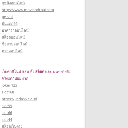
ดูหนังออนไลน์
https://www.moviehdthai.com
pg slot
ปั่นแตก66
บาคาร่าออนไลน์
สล็อตออนไลน์
ซื้อหวยออนไลน์
หวยออนไลน์
เว็บคาสิโนน่าเล่น ทั้ง
สล็อต
และ
บาคาร่า
ตึง
จริงแตกบ่อยมาก
joker 123
slot168
https://jinda55.cloud
slot99
slot66
slot44
สล็อตเว็บตรง