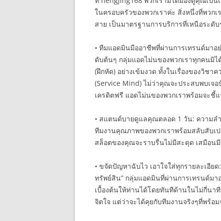
ที่ hengjing168 พวกเรามิได้มองดูคุณเป็น
ในครอบครัวของพวกเราค่ะ สิ่งหนึ่งที่พวกเร
สาย เป็นมาตรฐานการบริการที่เหนือระดับ
• ทีมแอดมินมืออาชีพที่ผ่านการเทรนด์มาอ
ดับต้นๆ กลุ่มแอดไม่นของพวกเราทุกคนมิไ
(ฝึกหัด) อย่างเข้มงวด ทั้งในเรื่องของวิชา
(Service Mind) ไม่ว่าคุณจะประสบพบเจอปัญ
เครดิตฟรี แอดไม่นของพวกเราพร้อมจะชี้แจง
• สแตนด์บายดูแลคุณตลอด 1 วัน: ความลำบ
ทีมงานคุณภาพของพวกเราพร้อมสลับสับเปลี่ย
สล็อตของคุณจะราบรื่นไม่มีสะดุด เสมือนมี
• ขจัดปัญหาฉับไว เอาใจใส่ทุกรายละเอียด:
ทรัพย์สิน” กลุ่มแอดมินที่ผ่านการเทรนด์ม
เบื้องต้นให้ท่านได้โดยทันทีด้านในไม่กี่นา
จิตใจ แต่ว่าจะได้คุยกับทีมงานจริงๆที่พร้อ