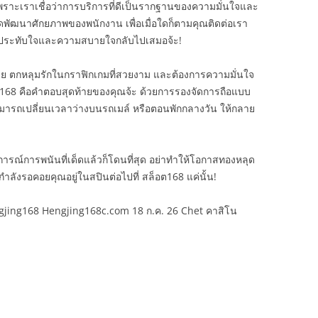
าะเราเชื่อว่าการบริการที่ดีเป็นรากฐานของความมั่นใจและ
ุดพัฒนาศักยภาพของพนักงาน เพื่อเมื่อใดก็ตามคุณติดต่อเรา
มประทับใจและความสบายใจกลับไปเสมอจ้ะ!
ทาย ตกหลุมรักในกราฟิกเกมที่สวยงาม และต้องการความมั่นใจ
g168 คือคำตอบสุดท้ายของคุณจ้ะ ด้วยการรองจัดการถือแบบ
ามารถเปลี่ยนเวลาว่างบนรถเมล์ หรือตอนพักกลางวัน ให้กลาย
บการณ์การพนันที่เด็ดแล้วก็โดนที่สุด อย่าทำให้โอกาสทองหลุด
ำลังรอคอยคุณอยู่ในสปินต่อไปที่ สล็อต168 แค่นั้น!
engjing168 Hengjing168c.com 18 ก.ค. 26 Chet คาสิโน