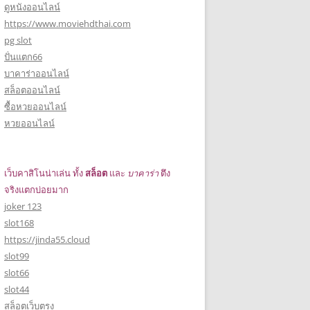
ดูหนังออนไลน์
https://www.moviehdthai.com
pg slot
ปั่นแตก66
บาคาร่าออนไลน์
สล็อตออนไลน์
ซื้อหวยออนไลน์
หวยออนไลน์
เว็บคาสิโนน่าเล่น ทั้ง
สล็อต
และ
บาคาร่า
ตึง
จริงแตกบ่อยมาก
joker 123
slot168
https://jinda55.cloud
slot99
slot66
slot44
สล็อตเว็บตรง