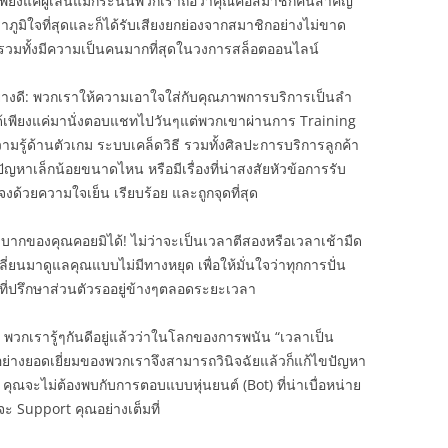
เพียงแค่ผู้เล่นแม้กระนั้นพวกเราถือว่าคุณคือสมาชิกคนสำคัญ
าภูมิใจที่สุดและก็ได้รับเสียงยกย่องจากสมาชิกอย่างไม่ขาด
รวมทั้งมีความเป็นคนมากที่สุดในวงการสล็อตออนไลน์
ย่างดี: พวกเราให้ความเอาใจใส่กับคุณภาพการบริการเป็นลำ
ด้เพียงแค่มานั่งตอบแชทไปวันๆแต่พวกเขาผ่านการ Training
ความรู้ด้านตัวเกม ระบบเคล็ดวิธี รวมทั้งศิลปะการบริการลูกค้า
หาเล็กน้อยขนาดไหน หรือมีเรื่องที่น่าสงสัยหัวข้อการรับ
ด้วยความใจเย็น เรียบร้อย และถูกจุดที่สุด
ากของคุณคอยมิได้! ไม่ว่าจะเป็นเวลาตีสองหรือเวลาเช้ามืด
นมาดูแลคุณแบบไม่มีทางหยุด เพื่อให้มั่นใจว่าทุกการปั่น
ที่ปรึกษาส่วนตัวรออยู่ข้างๆตลอดระยะเวลา
 พวกเรารู้ๆกันดีอยู่แล้วว่าในโลกของการพนัน “เวลาเป็น
าอย่างยอดเยี่ยมของพวกเราจึงสามารถวินิจฉัยแล้วก็แก้ไขปัญหา
ที คุณจะไม่ต้องพบกับการตอบแบบหุ่นยนต์ (Bot) ที่น่าเบื่อหน่าย
มจะ Support คุณอย่างเต็มที่