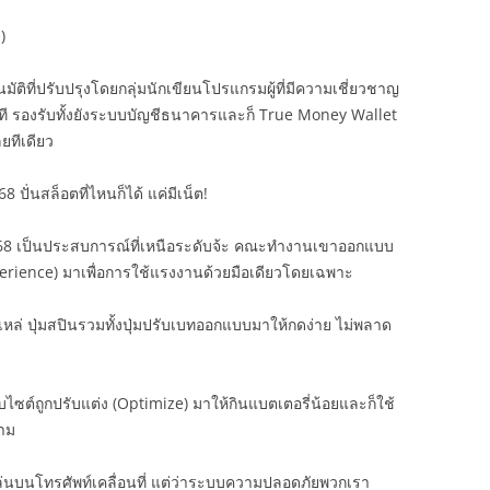
)
ัติที่ปรับปรุงโดยกลุ่มนักเขียนโปรแกรมผู้ที่มีความเชี่ยวชาญ
าที รองรับทั้งยังระบบบัญชีธนาคารและก็ True Money Wallet
ลยทีเดียว
 ปั่นสล็อตที่ไหนก็ได้ แค่มีเน็ต!
ต168 เป็นประสบการณ์ที่เหนือระดับจ้ะ คณะทำงานเขาออกแบบ
xperience) มาเพื่อการใช้แรงงานด้วยมือเดียวโดยเฉพาะ
งตาเหล่ ปุ่มสปินรวมทั้งปุ่มปรับเบทออกแบบมาให้กดง่าย ไม่พลาด
บไซต์ถูกปรับแต่ง (Optimize) มาให้กินแบตเตอรี่น้อยและก็ใช้
งาม
เล่นบนโทรศัพท์เคลื่อนที่ แต่ว่าระบบความปลอดภัยพวกเรา