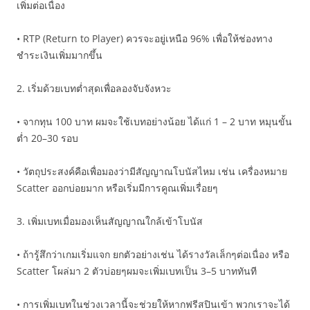
เพิ่มต่อเนื่อง
• RTP (Return to Player) ควรจะอยู่เหนือ 96% เพื่อให้ช่องทาง
ชำระเงินเพิ่มมากขึ้น
2. เริ่มด้วยเบทต่ำสุดเพื่อลองจับจังหวะ
• จากทุน 100 บาท ผมจะใช้เบทอย่างน้อย ได้แก่ 1 – 2 บาท หมุนขั้น
ต่ำ 20–30 รอบ
• วัตถุประสงค์คือเพื่อมองว่ามีสัญญาณโบนัสไหม เช่น เครื่องหมาย
Scatter ออกบ่อยมาก หรือเริ่มมีการคูณเพิ่มเรื่อยๆ
3. เพิ่มเบทเมื่อมองเห็นสัญญาณใกล้เข้าโบนัส
• ถ้ารู้สึกว่าเกมเริ่มแจก ยกตัวอย่างเช่น ได้รางวัลเล็กๆต่อเนื่อง หรือ
Scatter โผล่มา 2 ตัวบ่อยๆผมจะเพิ่มเบทเป็น 3–5 บาททันที
• การเพิ่มเบทในช่วงเวลานี้จะช่วยให้หากฟรีสปินเข้า พวกเราจะได้