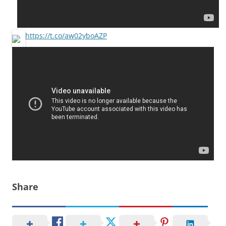
https://t.co/aw02yboAZP
Share