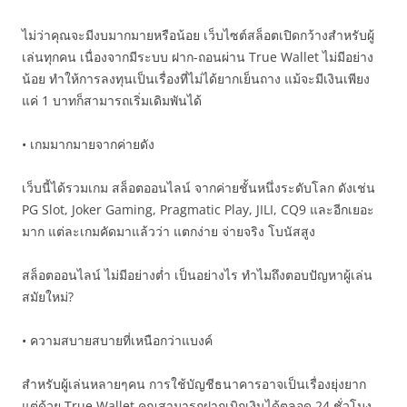
ไม่ว่าคุณจะมีงบมากมายหรือน้อย เว็บไซต์สล็อตเปิดกว้างสำหรับผู้
เล่นทุกคน เนื่องจากมีระบบ ฝาก-ถอนผ่าน True Wallet ไม่มีอย่าง
น้อย ทำให้การลงทุนเป็นเรื่องที่ไม่ได้ยากเย็นถาง แม้จะมีเงินเพียง
แค่ 1 บาทก็สามารถเริ่มเดิมพันได้
• เกมมากมายจากค่ายดัง
เว็บนี้ได้รวมเกม สล็อตออนไลน์ จากค่ายชั้นหนึ่งระดับโลก ดังเช่น
PG Slot, Joker Gaming, Pragmatic Play, JILI, CQ9 และอีกเยอะ
มาก แต่ละเกมคัดมาแล้วว่า แตกง่าย จ่ายจริง โบนัสสูง
สล็อตออนไลน์ ไม่มีอย่างต่ำ เป็นอย่างไร ทำไมถึงตอบปัญหาผู้เล่น
สมัยใหม่?
• ความสบายสบายที่เหนือกว่าแบงค์
สำหรับผู้เล่นหลายๆคน การใช้บัญชีธนาคารอาจเป็นเรื่องยุ่งยาก
แต่ด้วย True Wallet คุณสามารถฝากเบิกเงินได้ตลอด 24 ชั่วโมง