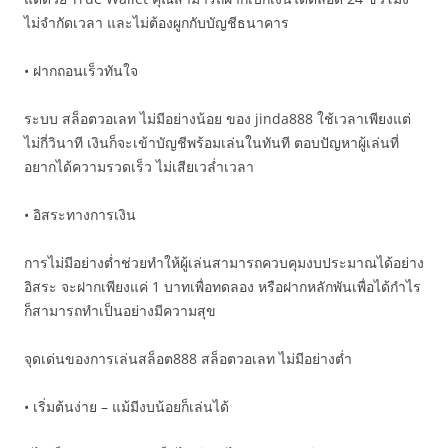
ไม่จำกัดเวลา และไม่ต้องผูกกับบัญชีธนาคาร
• ฝากถอนเร็วทันใจ
ระบบ สล็อตวอเลท ไม่มีอย่างน้อย ของ jinda888 ใช้เวลาเพียงแต่
ไม่กี่วินาที เงินก็จะเข้าบัญชีพร้อมเล่นในทันที ตอบปัญหาผู้เล่นที่
อยากได้ความรวดเร็ว ไม่เสียเวล่ำเวลา
• อิสระทางการเงิน
การไม่มีอย่างต่ำช่วยทำให้ผู้เล่นสามารถควบคุมงบประมาณได้อย่าง
อิสระ จะฝากเพียงแค่ 1 บาทเพื่อทดลอง หรือฝากหลักพันเพื่อได้กำไร
ก็สามารถทำเป็นอย่างมีความสุข
จุดเด่นของการเล่นสล็อต888 สล็อตวอเลท ไม่มีอย่างต่ำ
• เริ่มต้นง่าย – แม้มีงบน้อยก็เล่นได้