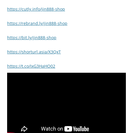
https://cutly.info/jin888-shop
https://rebrand.ly/jin888-shop
https://bit.ly/jin888-shop
https://shorturl.asia/X3QxT
https://t.co/IxG3HaHO02