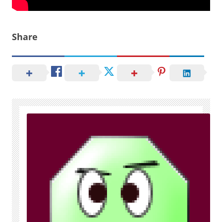
Share