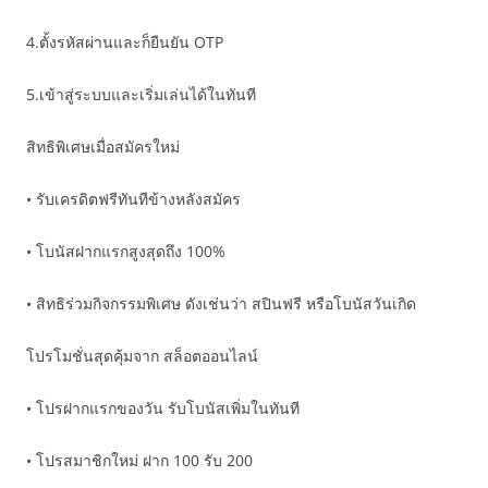
4.ตั้งรหัสผ่านและก็ยืนยัน OTP
5.เข้าสู่ระบบและเริ่มเล่นได้ในทันที
สิทธิพิเศษเมื่อสมัครใหม่
• รับเครดิตฟรีทันทีข้างหลังสมัคร
• โบนัสฝากแรกสูงสุดถึง 100%
• สิทธิร่วมกิจกรรมพิเศษ ดังเช่นว่า สปินฟรี หรือโบนัสวันเกิด
โปรโมชั่นสุดคุ้มจาก สล็อตออนไลน์
• โปรฝากแรกของวัน รับโบนัสเพิ่มในทันที
• โปรสมาชิกใหม่ ฝาก 100 รับ 200