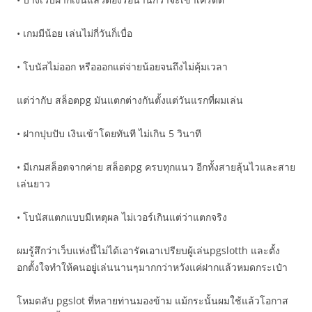
• เกมมีน้อย เล่นไม่กี่วันก็เบื่อ
• โบนัสไม่ออก หรือออกแต่จ่ายน้อยจนถึงไม่คุ้มเวลา
แต่ว่ากับ สล็อตpg มันแตกต่างกันตั้งแต่วันแรกที่ผมเล่น
• ฝากปุบปับ เงินเข้าโดยทันที ไม่เกิน 5 วินาที
• มีเกมสล็อตจากค่าย สล็อตpg ครบทุกแนว อีกทั้งสายลุ้นไวและสาย
เล่นยาว
• โบนัสแตกแบบมีเหตุผล ไม่เวอร์เกินแต่ว่าแตกจริง
ผมรู้สึกว่าเว็บแห่งนี้ไม่ได้เอารัดเอาเปรียบผู้เล่นpgslotth และตั้ง
อกตั้งใจทำให้คนอยู่เล่นนานๆมากกว่าหวังแค่ฝากแล้วหมดกระเป๋า
โหมดลับ pgslot ที่หลายท่านมองข้าม แม้กระนั้นผมใช้แล้วโอกาส