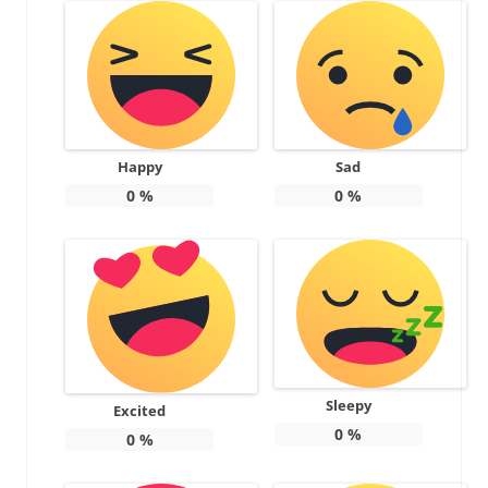
Happy
Sad
0
%
0
%
Sleepy
Excited
0
%
0
%