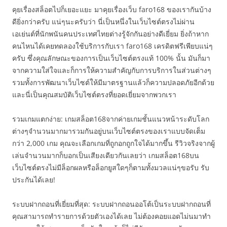
คุยเรื่องสล็อตไปก็เยอะแยะ มาคุยเรื่องเว็บ faro168 ของเรากันบ้าง
ดียิ่งกว่าครับ แน่ๆนะครับว่า นี่เป็นหนึ่งในเว็บไซต์ตรงไม่ผ่าน
เอเย่นต์ที่นักพนันคนประเทศไทยต่างรู้จักกันอย่างดีเยี่ยม ยิ่งถ้าหาก
คนไหนได้เคยทดลองใช้บริการกับเรา faro168 เครดิตฟรีเพียบแน่ๆ
ครับ ซึ่งคุณลักษณะของการเป็นเว็บไซต์ตรงแท้ 100% นั้น มันก็มา
จากความใส่ใจและก็การให้ความสำคัญกับการบริการในส่วนต่างๆ
รวมทั้งการพัฒนาเว็บไซต์ให้มีมาตรฐานแล้วก็ความปลอดภัยอีกด้วย
และนี่เป็นคุณสมบัติเว็บไซต์ตรงที่ยอดเยี่ยมจากพวกเรา
รวมเกมแตกง่าย: เกมสล็อต168จากค่ายเกมชั้นแนวหน้าระดับโลก
ต่างๆจำนวนมากมารวมกันอยู่บนเว็บไซต์ตรงของเราแบบจัดเต็ม
กว่า 2,000 เกม คุณจะเลือกเกมที่ถูกอกถูกใจได้มากขึ้น รีวิวจริงจากผู้
เล่นจำนวนมากก็บอกเป็นเสียงเดียวกันเลยว่า เกมสล็อต168บน
เว็บไซต์ตรงไม่มีล็อกผลหรือล็อกยูสใดๆก็ตามทั้งมวลแน่ๆขอรับ รับ
ประกันได้เลย!
ระบบฝากถอนที่เยี่ยมที่สุด: ระบบฝากถอนออโต้เป็นระบบฝากถอนที่
คุณสามารถทำรายการด้วยตัวเองได้เลย ไม่ต้องคอยแอดไม่นมาทำ