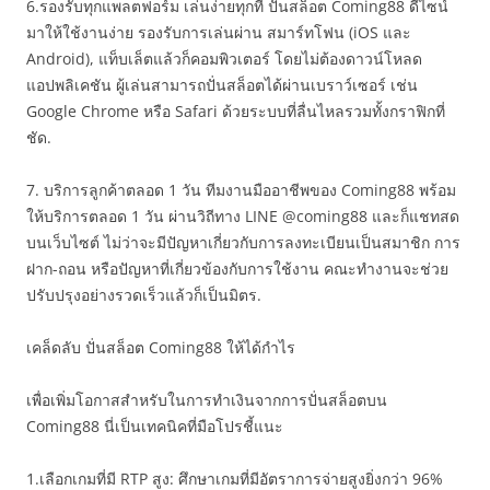
6.รองรับทุกแพลตฟอร์ม เล่นง่ายทุกที่ ปั่นสล็อต Coming88 ดีไซน์
มาให้ใช้งานง่าย รองรับการเล่นผ่าน สมาร์ทโฟน (iOS และ
Android), แท็บเล็ตแล้วก็คอมพิวเตอร์ โดยไม่ต้องดาวน์โหลด
แอปพลิเคชัน ผู้เล่นสามารถปั่นสล็อตได้ผ่านเบราว์เซอร์ เช่น
Google Chrome หรือ Safari ด้วยระบบที่ลื่นไหลรวมทั้งกราฟิกที่
ชัด.
7. บริการลูกค้าตลอด 1 วัน ทีมงานมืออาชีพของ Coming88 พร้อม
ให้บริการตลอด 1 วัน ผ่านวิถีทาง LINE @coming88 และก็แชทสด
บนเว็บไซต์ ไม่ว่าจะมีปัญหาเกี่ยวกับการลงทะเบียนเป็นสมาชิก การ
ฝาก-ถอน หรือปัญหาที่เกี่ยวข้องกับการใช้งาน คณะทำงานจะช่วย
ปรับปรุงอย่างรวดเร็วแล้วก็เป็นมิตร.
เคล็ดลับ ปั่นสล็อต Coming88 ให้ได้กำไร
เพื่อเพิ่มโอกาสสำหรับในการทำเงินจากการปั่นสล็อตบน
Coming88 นี่เป็นเทคนิคที่มือโปรชี้แนะ
1.เลือกเกมที่มี RTP สูง: ศึกษาเกมที่มีอัตราการจ่ายสูงยิ่งกว่า 96%