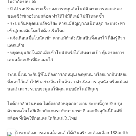
ไม่จำกัดรอบ ได้
• มี AI รอปรับความเร็วของการหมุนอัตโนมัติ ตามการตอบสนอง
ของเซิร์ฟเวอร์เกมสล็อต ทำให้ไม่มีดีเลย์ ไม่มีโหลดซ้ำ
• ระบบกันหลุดแบบอัจฉริยะ หากแม้สัญญาณเน็ตหลุด ระบบจะพา
เข้าสู่เกมเดิมโดยไม่ต้องเริ่มใหม่
• แจ้งเตือนเมื่อโบนัสเข้า หากแม้กำลังเปิดสปินทิ้งเอาไว้ ก็ยังรู้ดีว่า
แตกแล้ว!
• หยุดหมุนอัตโนมัติเมื่อเข้าโบนัสหรือได้เงินตามเป้า คุ้มครองการ
เล่นสล็อตเกินที่คิดแผนไว้
ระบบนี้เหมาะกับผู้ที่ไม่ต้องการกดหมุนเองทุกหน หรืออยากปั่นปล่อย
ทิ้งเอาไว้แล้วไปทำอย่างอื่น เป็นต้นว่า ดำเนินการ ดูหนัง หรือแม้แต่
นอน! เพราะระบบจะดูแลให้คุณ แบบอัตโนมัติสุดๆ
ไม่ต้องกลัวเงินหมด ไม่ต้องกลัวหลุดกลางเกม ระบบนี้ถูกปรับปรุง
ด้วยเทคโนโลยีเดียวกับเกมระดับนานาชาติ และปัจจุบันนี้มีแค่ที่
สล็อต ที่เปิดใช้ก่อนคนใดกันแน่ในไทย!
ถ้าหากต้องการเล่นสล็อตแล้วได้เงินจริง จะต้องเลือก 188betth