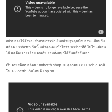
อย่าปล่อยให้จังหวะสำหรับการทำเงินกล้วยๆหลุดมือ! ลงทะเบียนกับ
สล็อต 188betth วันนี้ แล้วคุณจะเข้าใจว่า 188betที่ดี ไม่ใช่แค่เล่น
ได้ แต่ต้องจ่ายจริง แตกจริง รวมทั้งสนุกได้วันแล้ววันเล่า
เว็บตรงสล็อต สล็อต 188betth.shop 20 ตุลาคม 68 Eusebia คาสิ
โน 188betth เว็บไหนดี Top 98