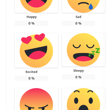
Happy
Sad
0
%
0
%
Sleepy
Excited
0
%
0
%