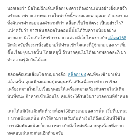
บอกเลยว่า มือใหม่ฝึกเล่นสล็อต168ควรต้องอ่านเป็นอย่างยิ่งเลยจ๊า
ครับผม เพราะว่าบทความในพาร์ทนี้ของผมจะพาคุณมาดำตรงรวม
ทั้งค้นหาคำตอบของคำถามที่ว่า สล็อตเว็บไซต์ตรง เป็นอย่างไร?
แน่ๆครับว่า การเล่นสล็อตในตอนนี้นั้นได้รับความนิยมอย่าง
มากมาย มีเว็บเปิดให้บริการมาก แต่จะมีเว็บไหนราวกับ
สล็อต168
อีกล่ะครับที่จะมานั่งอธิบายให้ท่านเข้าใจและก็รู้จักเกมของเราเพิ่ม
ขึ้นเรื่อยๆขนาดนั้น โดยเหตุนี้ ถ้าหากคุณไม่ได้อยากพลาดล่ะก็ มา
ทำความรู้จักกันได้เลย!
สล็อตคือเกมเสี่ยงโชคหมุนวงล้อ:
สล็อต168
คนที่จะเข้ามาเล่น
สล็อตนั้น คุณเพียงแค่กดปุ่มหมุนหรือสปินเพื่อกระทำการเรียง
เครื่องหมายใหม่ไปเรื่อยๆคอยให้เครื่องหมายเรียงกันตามไลน์เดิม
พันที่ชนะ ถ้าหากเข้าเงื่อนไข คุณก็จะได้รับเงินรางวัลตามที่กำหนด
เล่นได้แม้เงินเดิมพันต่ำ: สล็อต168บางเกมของเรานั้น เริ่มที่เบทละ
1 บาทเพียงแค่นั้น ทำให้สามารถเริ่มต้นทำเงินได้ถึงแม้เงินที่ใช้ใน
การเดิมพันจะน้อยก็ตาม เหมาะกับมือใหม่หรือสายทุนน้อยที่อยาก
ทดสอบเล่นเกมก่อนอีกด้วยครับ