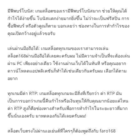
มีฟีพบร์โบนัส: เกมสล็อตของเรามีฟีพบร์โบนัสมาก ช่วยให้คุณได้
กำไรได้ง่ายขึ้น โบนัสแตกง่ายมากยิ่งขึ้น ไม่ว่าจะเป็นฟรีสปิน การ
ซื้อฟีพบร์ หรือตัวคูณก็ตาม บอกเลยว่า ช่องทางในการทำกำไรของ
คุณเปิดกว้างอยู่แล้วขอรับ
เล่นผ่านมือถือได้: เกมสล็อตทุกเกมของเราสามารถเล่น
สล็อต168ผ่านมือถือได้เลยคะครับผม ไม่มีความจำเป็นที่จะต้องเล่น
ผ่าน PC เพียงอย่างเดียว ใช้งานผ่านเว็บได้ในทันที หรือคุณอยาก
ดาวน์โหลดแอปพลิเคชันก็ทำได้เช่นเดียวกันครับผม เลือกได้ตาม
อยาก
ทุกเกมมีค่า RTP: เกมสล็อตทุกเกมจะมีสิ่งที่เรียกว่า ค่า RTP มัน
เป็นการบอกว่าเกมนี้คืนกำไรหรือเงินทุนให้กับคุณมากน้อยแค่ไหน
ค่า RTP สูงก็คือช่องทางสำหรับเพื่อการทำกำไรในระยะยาวที่มาก
ขึ้นนั่นเองครับ มาทดลองกันได้เลยครับผม!
สล็อตเว็บตรงไม่ผ่านเอเย่นต์ที่ใครๆก็ต้องพูดถึงกับ faro168