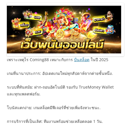
เพราะเหตุไร Coming88 เหมาะกับการ
ปั่นสล็อต
ในปี 2025
เกมที่นานาประการ: อัปเดตเกมใหม่ทุกสัปดาห์จากค่ายชั้นหนึ่ง.
ระบบที่ทันสมัย: ฝาก-ถอนอัตโนมัติ รองรับ TrueMoney Wallet
และทุกแพลตฟอร์ม.
โบนัสแตกง่าย: เกมสล็อตมีฟีเจอร์ที่ช่วยเพิ่มจังหวะชนะ.
การบริการที่เป็นเลิศ: ทีมงานพร้อมช่วยเหลือตลอด 1 วัน.