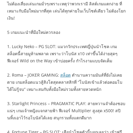
ไม่ต้องเสี่ยงเล่นเกมมั่วๆเพราะเหตุว่าพวกเรามี ลิสต์เกมแตกง่าย ที่
เหมาะกับมือใหม่มากที่สุด เล่นได้ทุกค่ายในเว็บไซต์เดียว ไม่ต้องโยก
เงิน!
5 เกมแนะนำที่มือใหม่ควรลอง
1. Lucky Neko – PG SLOT: แมวกวักประเทศญี่ปุ่นนำโชค เกม
สล็อตนี้สายมูห้ามพลาด เพราะว่าโบนัส x10 เท่าขึ้นได้ง่ายสุดๆ
ฟีเจอร์ Wild on the Way เข้าบ่อยครั้ง กำไรงามแบบจัดเต็ม
2. Roma – JOKER GAMING:
สล็อต
ตำนานความมันส์ที่ยังไม่เคย
ตาย เกมสล็อตแนวสู้สิงโตสุดคลาสสิกที่ “โบนัสเข้าแล้วต่อคอมโบ
ได้ไม่รู้จบ” เหมาะสมกับทั้งมือใหม่รวมทั้งสายหวดหนัก
3. Starlight Princess – PRAGMATIC PLAY: สายหวานจำต้องชอบ
แน่ๆ เกมเจ้าหญิงแจกสายฟ้า ฟีเจอร์ Multiplier สูงสุด x500! สปิ
นทิ้งเอาไว้รอโบนัสได้เลย สนุกรวมทั้งแตกดีมาก
4. Fortune Tiger – PG SLOT: เสือนำโชคตัวนี้บอกเลยว่า เข้าฟรี