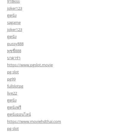
918kiss
joker123
ดูหนัง
sagame
joker123
ดูหนัง
pussy888
พุซซี่888
บาคาร่า
https://www.pgslot.movie
pg slot
pg99
fullslotpg
live22
ดูหนัง
ดูหนังฟรี
ดูหนังออนไลน์
https://www.moviehdthai.com
pg slot