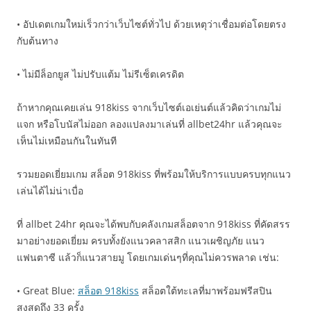
• อัปเดตเกมใหม่เร็วกว่าเว็บไซต์ทั่วไป ด้วยเหตุว่าเชื่อมต่อโดยตรง
กับต้นทาง
• ไม่มีล็อกยูส ไม่ปรับแต้ม ไม่รีเซ็ตเครดิต
ถ้าหากคุณเคยเล่น 918kiss จากเว็บไซต์เอเย่นต์แล้วคิดว่าเกมไม่
แจก หรือโบนัสไม่ออก ลองแปลงมาเล่นที่ allbet24hr แล้วคุณจะ
เห็นไม่เหมือนกันในทันที
รวมยอดเยี่ยมเกม สล็อต 918kiss ที่พร้อมให้บริการแบบครบทุกแนว
เล่นได้ไม่น่าเบื่อ
ที่ allbet 24hr คุณจะได้พบกับคลังเกมสล็อตจาก 918kiss ที่คัดสรร
มาอย่างยอดเยี่ยม ครบทั้งยังแนวคลาสสิก แนวเผชิญภัย แนว
แฟนตาซี แล้วก็แนวสายมู โดยเกมเด่นๆที่คุณไม่ควรพลาด เช่น:
• Great Blue:
สล็อต 918kiss
สล็อตใต้ทะเลที่มาพร้อมฟรีสปิน
สูงสุดถึง 33 ครั้ง