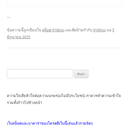
…
ข้อความนี้ถูกเขียนใน
สล็อต 918kiss
และติดป้ายกำกับ
918Kiss
บน
5
มิถุนายน 2025
ค้นหา
สำหรับ:
ความใจเสียหัวใจต่อความบกพร่องไม่มีประโยชน์ เราควรทำความเข้าใจ
รวมทั้งก้าวไปข้างหน้า
เว็บสล็อตและบาคาร่าของโครตดีเว็บนี้เล่นแล้วรวยจัดๆ