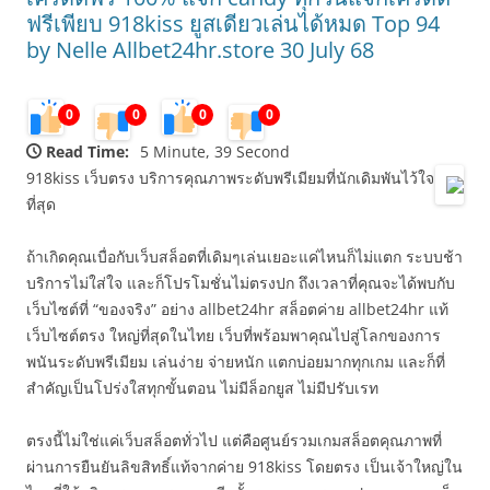
ฟรีเพียบ 918kiss ยูสเดียวเล่นได้หมด Top 94
by Nelle Allbet24hr.store 30 July 68
0
0
0
0
Read Time:
5 Minute, 39 Second
918kiss เว็บตรง บริการคุณภาพระดับพรีเมียมที่นักเดิมพันไว้ใจ
ที่สุด
ถ้าเกิดคุณเบื่อกับเว็บสล็อตที่เดิมๆเล่นเยอะแค่ไหนก็ไม่แตก ระบบช้า
บริการไม่ใส่ใจ และก็โปรโมชั่นไม่ตรงปก ถึงเวลาที่คุณจะได้พบกับ
เว็บไซต์ที่ “ของจริง” อย่าง allbet24hr สล็อตค่าย allbet24hr แท้
เว็บไซต์ตรง ใหญ่ที่สุดในไทย เว็บที่พร้อมพาคุณไปสู่โลกของการ
พนันระดับพรีเมียม เล่นง่าย จ่ายหนัก แตกบ่อยมากทุกเกม และก็ที่
สำคัญเป็นโปร่งใสทุกขั้นตอน ไม่มีล็อกยูส ไม่มีปรับเรท
ตรงนี้ไม่ใช่แค่เว็บสล็อตทั่วไป แต่คือศูนย์รวมเกมสล็อตคุณภาพที่
ผ่านการยืนยันลิขสิทธิ์แท้จากค่าย 918kiss โดยตรง เป็นเจ้าใหญ่ใน