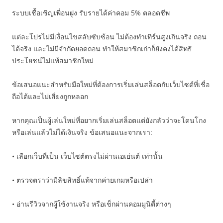
ระบบเชื้อเชิญเพื่อนฝูง รับรายได้ค่าคอม 5% ตลอดชีพ
แต่ละโปรไม่มีเงื่อนไขสลับซับซ้อน ไม่ต้องทำเทิร์นสูงเกินจริง ถอน
ได้จริง และไม่มีจำกัดยอดถอน ทำให้สมาชิกเก่าก็ยังคงได้สิทธิ
ประโยชน์ไม่แพ้สมาชิกใหม่
ข้อเสนอแนะสำหรับมือใหม่ที่ต้องการเริ่มเล่นสล็อตกับเว็บไซต์ที่เชื่อ
ถือได้และไม่เสี่ยงถูกหลอก
หากคุณเป็นผู้เล่นใหม่ที่อยากเริ่มเล่นสล็อตแต่ยังกลัวว่าจะโดนโกง
หรือเล่นแล้วไม่ได้เงินจริง ข้อเสนอแนะจากเรา:
• เลือกเว็บที่เป็น เว็บไซต์ตรงไม่ผ่านเอเย่นต์ เท่านั้น
• ตรวจตราว่ามีลิขสิทธิ์แท้จากค่ายเกมหรือเปล่า
• อ่านรีวิวจากผู้ใช้งานจริง หรือเช็กผ่านคอมมูนิตี้ต่างๆ