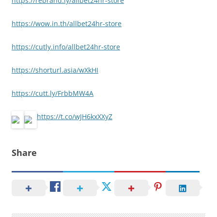
https://rebrand.ly/allbet24hr-store
https://wow.in.th/allbet24hr-store
https://cutly.info/allbet24hr-store
https://shorturl.asia/wXkHI
https://cutt.ly/FrbbMW4A
https://t.co/wJH6kxXXyZ
Share