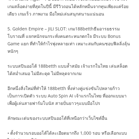
เกมสล็อตง่ายที่สุดในปีนี้ มีรีวิวถอนได้หลักหมื่นจากทุนเพียงแค่ร้อย
เดียว เกมเร็ว ภาพงาม มือใหม่เล่นสนุกสนานแน่นอน
5. Golden Empire – JILI SLOT: เกม188betthธีมอารยธรรม
โบราณที่ แจกหนักจนกระทั่งคนตระหนกตกใจ มีระบบ Bonus
Game แยก ที่ทำให้กำไรพุ่งหลายเท่า เหมาะสมกับคนชอบฟีลลิ่งลุ้น
หนักๆ
ระบบสปินออโต้ 188betth แบบล้ำสมัย เจ้าแรกในไทย เล่นสล็อต
ได้สม่ำเสมอ ไม่มีสะดุด ไม่มีหลุดจากเกม
อีกหนึ่งสิ่งใหม่ที่ทำให้ 188betth ทิ้งห่างคู่แข่งขันไปหลายก้าว
เป็นการเปิดตัว ระบบ Auto Spin AI เจ้าแรกในไทย ที่ออกแบบมา
เพื่อผู้เล่นสายฟาร์มโบนัส สายปั่นยาวๆแบบมือโปร
ลักษณะเด่นของระบบสปินออโต้ที่เหนือกว่าเว็บไซต์อื่น
• ตั้งจำนวนรอบออโต้ได้ละเอียดมากถึง 1,000 รอบ หรือเลือกแบบ