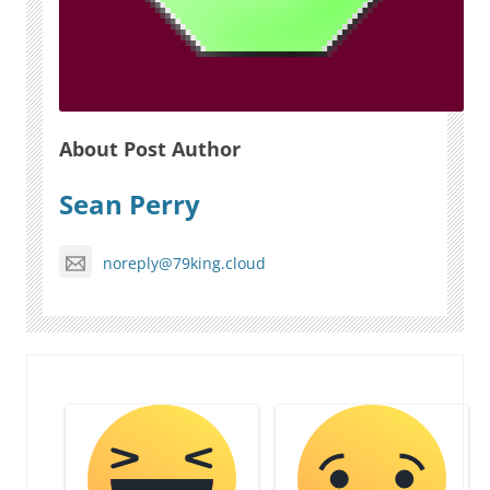
About Post Author
Sean Perry
noreply@79king.cloud