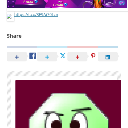
https://t.co/3E9Ai70Lcn
Share