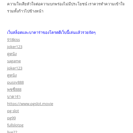
ความใจเสียหัวใจต่อความบกพร่องไม่มีประโยชน์ เราควรทำความเข้าใจ
รวมทั้งก้าวไปข้างหน้า
เว็บสล็อตและบาคาร่าของโครตดีเว็บนี้เล่นแล้วรวยจัดๆ
918kiss
joker123
ดูหนัง
sagame
joker123
ดูหนัง
pussy888
พุซซี่888
บาคาร่า
https://www.pgslot.movie
pg slot
pg99
fullslotpg
live22