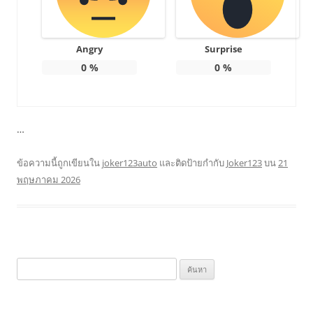
Angry
Surprise
0
%
0
%
…
ข้อความนี้ถูกเขียนใน
joker123auto
และติดป้ายกำกับ
Joker123
บน
21
พฤษภาคม 2026
ค้นหา
สำหรับ: