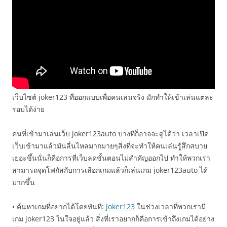
เว็บไซต์ joker123 ที่ออกแบบเพื่อคนเล่นจริง มักทำให้เข้าเล่นแต่ละ
รอบได้ง่าย
คนที่เข้ามาเล่นเว็บ joker123auto บางทีก็อาจจะดูได้ว่า เวลาเปิด
เว็บเข้ามาแล้วมันลื่นไหลมากมายๆสิ่งที่จะทำให้คนเล่นรู้สึกสบาย
เยอะขึ้นนั่นก็คือการที่เว็บลดขั้นตอนไม่สำคัญออกไป ทำให้พวกเรา
สามารถจุดโฟกัสกับการเลือกเกมแล้วก็เล่นเกม joker123auto ได้
มากขึ้น
• ค้นหาเกมที่อยากได้โดยทันที:
joker123
ในช่วงเวลาที่พวกเรามี
เกม joker123 ในใจอยู่แล้ว สิ่งที่เราอยากก็คือการเข้าถึงเกมได้อย่าง