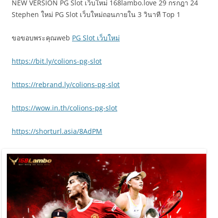
NEW VERSION PG Slot เว็บใหม่ 168lambo.love 29 กรกฎา 24
Stephen ใหม่ PG Slot เว็บใหม่ถอนภายใน 3 วินาที Top 1
ขอขอบพระคุณweb
PG Slot เว็บใหม่
https://bit.ly/colions-pg-slot
https://rebrand.ly/colions-pg-slot
https://wow.in.th/colions-pg-slot
https://shorturl.asia/8AdPM