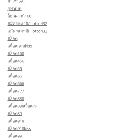
มาเก๊า69
ยูฟ่าเบท
ล็อกดาวน์168
สมัครสมาชิก lotto432
สมัครสมาชิก lotto432
สล็อต
สล็อต 918kiss
สล็อต168
สล็อต456
สล็อต55
สล็อต66
สล็อต666
สล็อต777
สล็อต888
สล็อต888เว็บตรง
สล็อต89
สล็อต918
สล็อต918kiss
สล็อต99