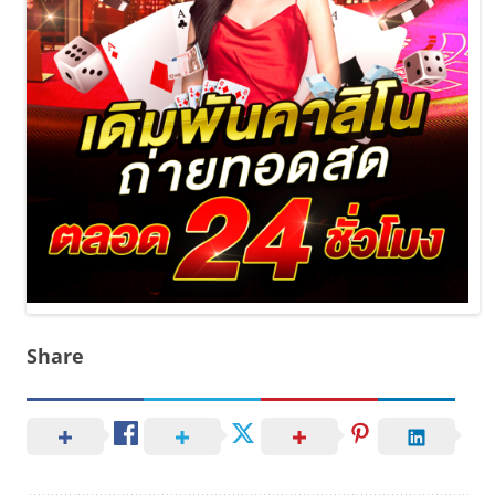
Share