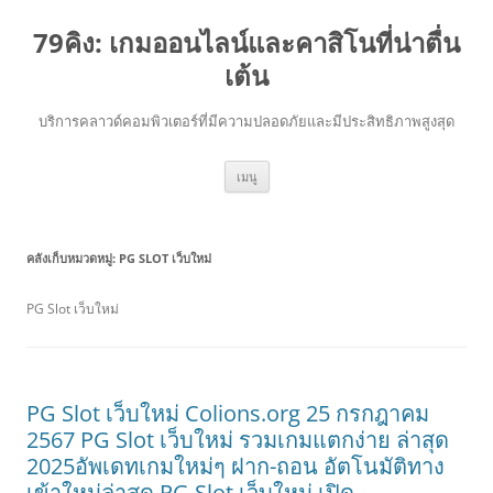
79คิง: เกมออนไลน์และคาสิโนที่น่าตื่น
เต้น
บริการคลาวด์คอมพิวเตอร์ที่มีความปลอดภัยและมีประสิทธิภาพสูงสุด
ข้าม
เมนู
ไป
ยัง
เนื้อหา
คลังเก็บหมวดหมู่:
PG SLOT เว็บใหม่
PG Slot เว็บใหม่
PG Slot เว็บใหม่ Colions.org 25 กรกฎาคม
2567 PG Slot เว็บใหม่ รวมเกมแตกง่าย ล่าสุด
2025อัพเดทเกมใหม่ๆ ฝาก-ถอน อัตโนมัติทาง
เข้าใหม่ล่าสุด PG Slot เว็บใหม่ เปิด