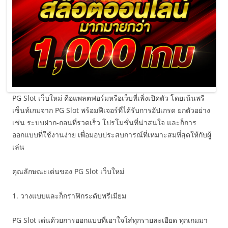
PG Slot เว็บใหม่ คือแพลตฟอร์มหรือเว็บที่เพิ่งเปิดตัว โดยเน้นพรี
เซ็นท์เกมจาก PG Slot พร้อมฟีเจอร์ที่ได้รับการอัปเกรด ยกตัวอย่าง
เช่น ระบบฝาก-ถอนที่รวดเร็ว โปรโมชั่นที่น่าสนใจ และก็การ
ออกแบบที่ใช้งานง่าย เพื่อมอบประสบการณ์ที่เหมาะสมที่สุดให้กับผู้
เล่น
คุณลักษณะเด่นของ PG Slot เว็บใหม่
1. วางแบบและก็กราฟิกระดับพรีเมียม
PG Slot เด่นด้วยการออกแบบที่เอาใจใส่ทุกรายละเอียด ทุกเกมมา