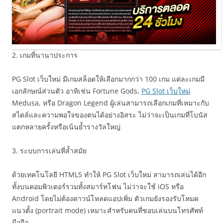
2. เกมที่นานาประการ
PG Slot เว็บใหม่ มีเกมสล็อตให้เลือกมากกว่า 100 เกม แต่ละเกมมี
เอกลักษณ์ส่วนตัว อาทิเช่น Fortune Gods,
PG Slot เว็บใหม่
Medusa, หรือ Dragon Legend ผู้เล่นสามารถเลือกเกมที่เหมาะกับ
สไตล์และความพอใจของตนได้อย่างอิสระ ไม่ว่าจะเป็นเกมที่โบนัส
แตกหลายครั้งหรือเน้นย้ำรางวัลใหญ่
3. ระบบการเล่นที่ล้ำสมัย
ด้วยเทคโนโลยี HTML5 ทำให้ PG Slot เว็บใหม่ สามารถเล่นได้อีก
ทั้งบนคอมพิวเตอร์รวมทั้งสมาร์ทโฟน ไม่ว่าจะใช้ iOS หรือ
Android โดยไม่ต้องดาวน์โหลดแอปเพิ่ม ตัวเกมยังรองรับโหมด
แนวตั้ง (portrait mode) เหมาะสำหรับคนที่ชอบเล่นบนโทรศัพท์
มือถือ