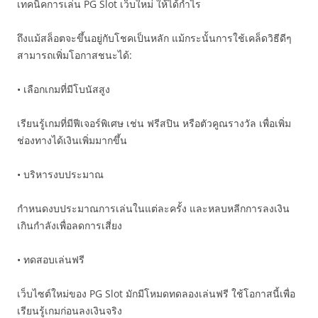
เทคนิคการเล่น PG Slot เว็บใหม่ ให้ได้กำไร
ถึงแม้สล็อตจะขึ้นอยู่กับโชคเป็นหลัก แม้กระนั้นการใช้เคล็ดวิธีดีๆ
สามารถเพิ่มโอกาสชนะได้:
• เลือกเกมที่มีโบนัสสูง
เรียนรู้เกมที่มีฟีเจอร์พิเศษ เช่น ฟรีสปิน หรือตัวคูณรางวัล เพื่อเพิ่ม
ช่องทางได้เงินเพิ่มมากขึ้น
• บริหารงบประมาณ
กำหนดงบประมาณการเล่นในแต่ละครั้ง และหลบหลีกการลงเงิน
เกินกำลังเพื่อลดการเสี่ยง
• ทดสอบเล่นฟรี
เว็บไซต์ใหม่ของ PG Slot มักมีโหมดทดลองเล่นฟรี ใช้โอกาสนี้เพื่อ
เรียนรู้เกมก่อนลงเงินจริง