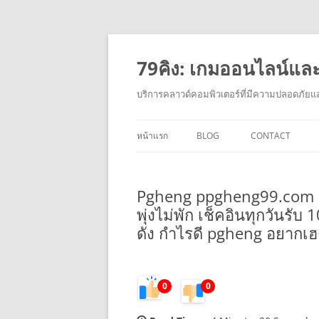
79คิง: เกมออนไลน์และค
บริการคลาวด์คอมพิวเตอร์ที่มีความปลอดภัยแล
หน้าแรก
BLOG
CONTACT
Pgheng ppgheng99.com 12
พุ่งไม่พัก เช็คอินทุกวันรั
ดัง กำไรดี pgheng อยากเฮ
0
0