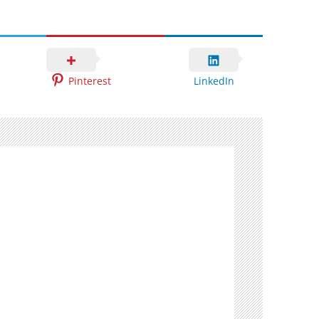
Pinterest
LinkedIn