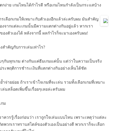
กง่าย เกมไหนได้กำไรดี หรือเกมไหนกำลังเป็นกระแสบ้าง
การเลือกเกมให้เหมาะกับตัวเองอีกแล้วล่ะครับผม มันสำคัญ
่องจากแต่ละเกมนั้นมีความแตกต่างกันอยู่แล้ว หากเรา
องตัวเองได้ หลังจากนี้ ผลกำไรก็จะมาเองครับผม!
งสำคัญกับการเล่นเท่าไร?
บๆกันทุกเกม ต่างกันแค่ธีมเกมแค่นั้น แต่ว่าในความเป็นจริง
ะพฤติการชำระเงินที่แตกต่างกันอย่างเห็นได้ชัด
จ่ายย่อย ถ้าเราเข้าใจเกมที่จะเล่น รวมทั้งเลือกเกมที่เหมาะ
่นสล็อตเพิ่มขึ้นเรื่อยๆเลยล่ะครับผม
กเกม
ควรรู้เรื่องก่อนว่า เราถูกใจเล่นแบบไหน เพราะเหตุว่าแต่ละ
เกิดพวกเราทราบสไตล์ของตัวเองเป็นอย่างดี พวกเราก็จะเลือก