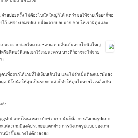
ำเวลากับเกมที่ไม่ใช่
ี่เกมจ่ายบ่อยครั้ง ไม่ต้องโบนัสใหญ่ก็ได้ แต่ว่าขอให้จ่ายเรื่อยๆก็พอ
าไว้ เพราะเกมรูปแบบนี้จะจ่ายบ่อยมาก ช่วยให้เรามีทุนและ
จว่าเกมจะจ่ายบ่อยไหม แต่ชอบความตื่นเต้นจากโบนัสใหญ่
ญ่หรือฟีพบร์พิเศษเอาไว้เลยนะครับ บางทีก็อาจจะไม่จ่าย
ับ
คนที่อยากได้เกมที่ไม่เงียบเกินไป และไม่จำเป็นต้องแปรผันสูง
มดุล มีโบนัสให้ลุ้นเป็นระยะ แล้วก็ทำให้ทุนไม่หายไวเหลือเกิน
งจัง
ม pgslot แบบไหนเหมาะกับพวกเรา นั่นก็คือ การสังเกตรูปแบบ
องจากแต่ละเกมมีองค์ประกอบแตกต่าง การสังเกตรูปแบบของเกม
หน้าขึ้นอย่างไม่ต้องสงสัย