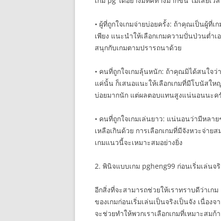
เกม pg ได้อย่างมีทิศทางมากขึ้น ไม่เสียเวล่
• ผู้ที่ถูกใจเกมจ่ายบ่อยครั้ง: ถ้าคุณเป็นผู้ท
เพียง แนะนำให้เลือกเกมความปั่นป่วนต่ำเอ
สนุกกับเกมตามปรารถนาด้วย
• คนที่ถูกใจเกมลุ้นหนัก: ถ้าคุณมิได้สนใ
แค่นั้น ก็เสนอแนะให้เลือกเกมที่มีโบนัสให
บ่อยมากนัก แต่ผลตอบแทนสูงแน่นอนนะคร
• คนที่ถูกใจเกมเล่นยาว: แน่นอนว่ามีหลายๆ
เหลือเกินด้วย การเลือกเกมที่มีจังหวะจ่ายส
เกมแนวนี้จะเหมาะสมอย่างยิ่ง
2. พินิจแบบเกม pgheng99 ก่อนเริ่มเล่นจริ
อีกสิ่งที่จะสามารถช่วยให้เราทราบดีว่าเก
ของเกมก่อนเริ่มเล่นเป็นจริงเป็นจัง เนื่
จะช่วยทำให้พวกเราเลือกเกมที่เหมาะสมก้าว