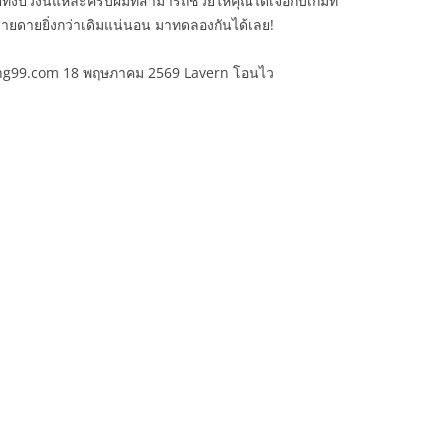
ทั้งปวงนี้แหละครับผมที่สามารถช่วยให้คุณได้เจอกับเกมที่
ง่ายดายยิ่งกว่าเดิมแน่นอน มาทดลองกันได้เลย!
ng99.com 18 พฤษภาคม 2569 Lavern โอนไว