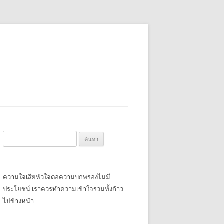
ค้นหา
สำหรับ:
ความใจเสียหัวใจต่อความบกพร่องไม่มี
ประโยชน์ เราควรทำความเข้าใจรวมทั้งก้าว
ไปข้างหน้า