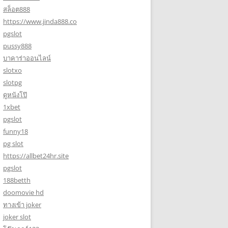
สล็อต888
https://www.jinda888.co
pgslot
pussy888
บาคาร่าออนไลน์
slotxo
slotpg
ดูหนังโป๊
1xbet
pgslot
funny18
pg slot
https://allbet24hr.site
pgslot
188betth
doomovie hd
ทางเข้า joker
joker slot