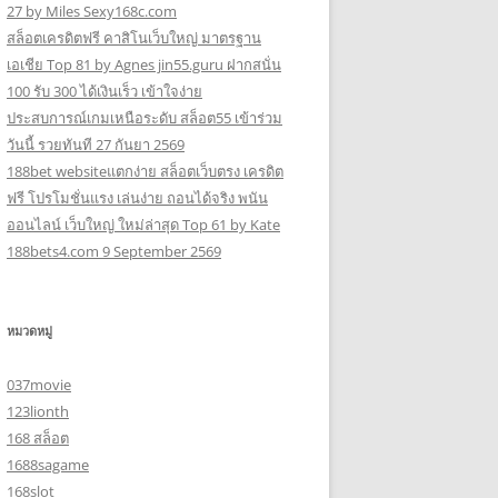
27 by Miles Sexy168c.com
สล็อตเครดิตฟรี คาสิโนเว็บใหญ่ มาตรฐาน
เอเชีย Top 81 by Agnes jin55.guru ฝากสนั่น
100 รับ 300 ได้เงินเร็ว เข้าใจง่าย
ประสบการณ์เกมเหนือระดับ สล็อต55 เข้าร่วม
วันนี้ รวยทันที 27 กันยา 2569
188bet websiteแตกง่าย สล็อตเว็บตรง เครดิต
ฟรี โปรโมชั่นแรง เล่นง่าย ถอนได้จริง พนัน
ออนไลน์ เว็บใหญ่ ใหม่ล่าสุด Top 61 by Kate
188bets4.com 9 September 2569
หมวดหมู่
037movie
123lionth
168 สล็อต
1688sagame
168slot