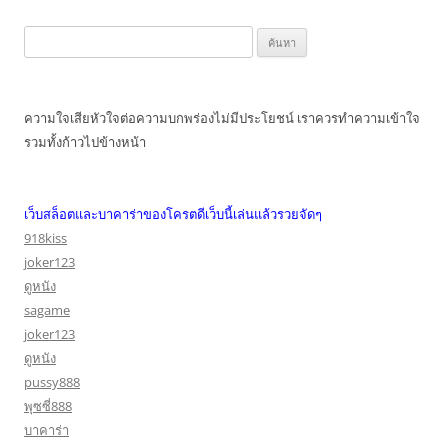
ค้นหา
สำหรับ:
ความใจเสียหัวใจต่อความบกพร่องไม่มีประโยชน์ เราควรทำความเข้าใจ
รวมทั้งก้าวไปข้างหน้า
เว็บสล็อตและบาคาร่าของโครตดีเว็บนี้เล่นแล้วรวยจัดๆ
918kiss
joker123
ดูหนัง
sagame
joker123
ดูหนัง
pussy888
พุซซี่888
บาคาร่า