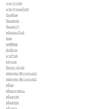
บาคาร่า168
บาคาร่าออนไลน์
ปั่นสล็อต
ปั่นแตก66
ปั่นแตก77
พนันออนไลน์
พอต
พุซซี่888
มันนี่เกม
มาเก๊า69
ยูฟ่าเบท
ล็อกดาวน์168
สมัครสมาชิก lotto432
สมัครสมาชิก lotto432
สล็อต
สล็อต 918kiss
สล็อต168
สล็อต456
สล็อต55