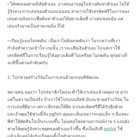
• ได้ทดลองตามนิสัยตัวเอง: บางคนอาจอยู่ในช่วงค้นหาตัวเอง ไม่ได้
รู้จังหวะการเล่นของตัวเองแน่นอน สามารถใช้เครดิตฟรีในการลอง
เล่นตามจังหวะเพื่อค้นหาตัวเองได้อย่างเต็มที่ บางคนชอบลุ้น แต่
เล่นจริงอาจเป็นสายเกมนิ่ง ก็ได้
• เรียนรู้แบบไม่กดดัน: เมื่อเราไม่ต้องกดดันว่า ในระหว่างที่เรา
กำลังทำความเข้าใจ เกมนั้น เราจะเสียเงินตัวเอง ไป แต่เราใช้
เครดิตฟรีในการเรียนรู้ได้อย่างเต็มที่ ไม่เครียด ไม่กดดัน ทุกอย่างก็
จะดีขึ้นตามลำดับครับ
3. โปรช่วยสร้างวินัยในการเล่นด้วยกรอบที่ชัดเจน
หลายคน มองว่า โปรสมาชิกใหม่จะทำให้เราเล่นแล้วหลุดง่าย มาก
แต่ในความเป็นจริง ถ้าเราใช้โปรแบบมีสติ มันจะช่วยสร้างวินัย ใน
การเล่นที่ดีมาก เพราะมีกรอบให้ยึด จากเครดิตฟรีที่ได้รับอีกด้วย
และถ้าคุณใช้ช่วงนี้กับ pgfish คุณจะเห็นเลยว่ากรอบเล็ก ๆ นี่แหละ
ที่ทำให้ตัดสินใจเป็นระบบขึ้น ไม่เผลอไหลตามอารมณ์ง่าย ๆ แถมยัง
ช่วยให้คุณรู้จังหวะหยุดของตัวเองเร็วขึ้น ซึ่งเป็นสิ่งที่
pgslot
ใช้
แล้วเห็นผลได้จริงเมื่อคุณตั้งใจทำตามกรอบ