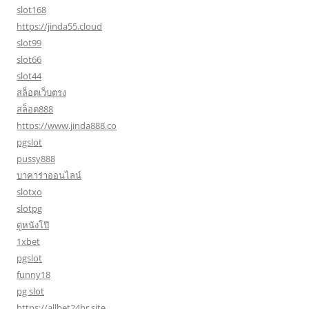
slot168
https://jinda55.cloud
slot99
slot66
slot44
สล็อตเว็บตรง
สล็อต888
https://www.jinda888.co
pgslot
pussy888
บาคาร่าออนไลน์
slotxo
slotpg
ดูหนังโป๊
1xbet
pgslot
funny18
pg slot
https://allbet24hr.site