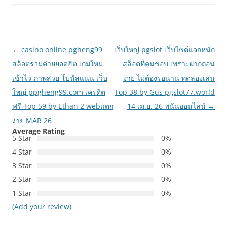
เมนู
←
casino online pgheng99
เว็บใหญ่ pgslot เว็บไซต์แจกหนัก
นำทาง
สล็อตรวมค่ายยอดฮิต เกมใหม่
สล็อตที่คนชอบ เพราะฝากถอน
เรื่อง
เข้าไว ภาพสวย โบนัสแน่น เว็บ
ง่าย ไม่ต้องรอนาน ทดลองเล่น
ใหญ่ ppgheng99.com เครดิต
Top 38 by Gus pgslot77.world
ฟรี Top 59 by Ethan 2 webแตก
14 เม.ย. 26 พนันออนไลน์
→
ง่าย MAR 26
Average Rating
5 Star
0%
4 Star
0%
3 Star
0%
2 Star
0%
1 Star
0%
(Add your review)