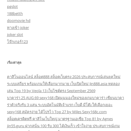
pgslot
188betth
doomovie hd
ทางเข้า joker
joker slot
โจ๊กเกอร์123
เรื่องล่าสุด
คาสิโนออนไลน์ สล็อต888 สล็อตเว็บตรง 2026 ประสบการณ์เล่นยุคใหม่
ระบบเสถียร พร้อมเกมให้เลือกมากมาย เว็บเปิดใหม่ Jin888.asia ทดลอง
เล่น Top 19 by Veola 13 เว็บไซต์ตรง September 2569
บาคาร่า 25 AUG 69 sexy168 เปิดมุมมองใหม่ของเกมบาคาร่า เซียนบาคา
ร่าตัวจริงรับ 3 แสน ระบบอัตโนมัติเจ้าแรก เว็บดี มีโต๊ะให้เลือกเยอะ
sexy168 สมัครง่าย ได้โปรไว Top 27 by Miles Sexy168c.com
สล็อตเครดิตฟรี คาสิโนเว็บใหญ่ มาตรฐานเอเชีย Top 81 by Agnes
jin55.guru ฝากสนั่น 100 รับ 300 ได้เงินเร็ว เข้าใจง่าย ประสบการณ์เกม