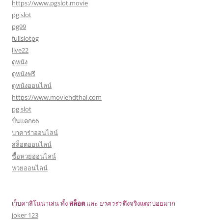
https://www.pgslot.movie
pg slot
pg99
fullslotpg
live22
ดูหนัง
ดูหนังฟรี
ดูหนังออนไลน์
https://www.moviehdthai.com
pg slot
ปั่นแตก66
บาคาร่าออนไลน์
สล็อตออนไลน์
ซื้อหวยออนไลน์
หวยออนไลน์
เว็บคาสิโนน่าเล่น ทั้ง
สล็อต
และ
บาคาร่า
ตึงจริงแตกบ่อยมาก
joker 123