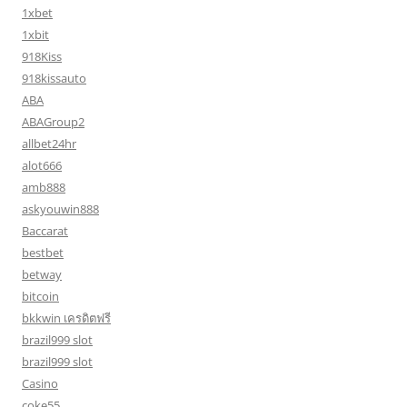
1xbet
1xbit
918Kiss
918kissauto
ABA
ABAGroup2
allbet24hr
alot666
amb888
askyouwin888
Baccarat
bestbet
betway
bitcoin
bkkwin เครดิตฟรี
brazil999 slot
brazil999 slot
Casino
coke55