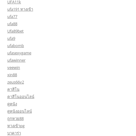
UFA11k
ufa191 ทางเข้า
ufa77
ufa88
Ufa89bet
ufa9
ufabomb
ufasexygame
ufawinner
veewin
xin88
zeus66v2
คาสิโน
คาสิโนออนไลน์
ดูหนัง
ดูหนังออนไลน์
ถูกหวย88
ทางเข้าpg
บาคาร่า