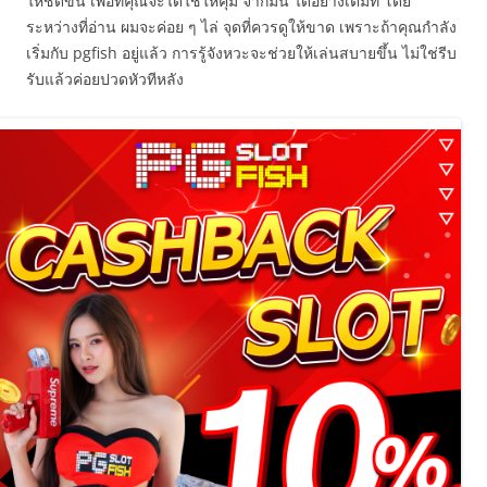
ให้ชัดขึ้น เพื่อที่คุณจะได้ใช้ให้คุ้ม จากมัน ได้อย่างเต็มที่ โดย
ระหว่างที่อ่าน ผมจะค่อย ๆ ไล่ จุดที่ควรดูให้ขาด เพราะถ้าคุณกำลัง
เริ่มกับ pgfish อยู่แล้ว การรู้จังหวะจะช่วยให้เล่นสบายขึ้น ไม่ใช่รีบ
รับแล้วค่อยปวดหัวทีหลัง