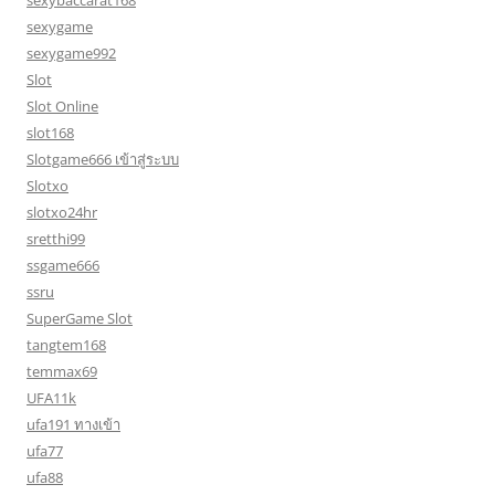
sexybaccarat168
sexygame
sexygame992
Slot
Slot Online
slot168
Slotgame666 เข้าสู่ระบบ
Slotxo
slotxo24hr
sretthi99
ssgame666
ssru
SuperGame Slot
tangtem168
temmax69
UFA11k
ufa191 ทางเข้า
ufa77
ufa88