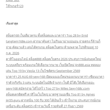
joker slot
โจ๊กเกอร์123
เรื่องล่าสุด
สล็อต168 เว็บเดียวครบ ทั้งสล็อตและบาคาร่า Top 28 by Enid
tangtem168e.com ฝากมาคุ้มค่า ไม่กินมาม่าแน่นอน จ่ายตรง กี่ล้านก็
จ่าย คัดมาแล้ว เล่นได้ทุกเกม สล็อตเว็บตรง ห้ามพลาด โปรดีรออยู่ 10
ก.ค. 2026
คาสิโนออนไลน์ สล็อต888 สล็อตเว็บตรง 2026 ประสบการณ์เล่นยุคใหม่
ระบบเสถียร พร้อมเกมให้เลือกมากมาย เว็บเปิดใหม่ Jin888.asia ทดลอง
เล่น Top 19 by Veola 13 เว็บไซต์ตรง September 2569
บาคาร่า 25 AUG 69 sexy168 เปิดมุมมองใหม่ของเกมบาคาร่า เซียนบาคา
ร่าตัวจริงรับ 3 แสน ระบบอัตโนมัติเจ้าแรก เว็บดี มีโต๊ะให้เลือกเยอะ
sexy168 สมัครง่าย ได้โปรไว Top 27 by Miles Sexy168c.com
สล็อตเครดิตฟรี คาสิโนเว็บใหญ่ มาตรฐานเอเชีย Top 81 by Agnes
jin55.guru ฝากสนั่น 100 รับ 300 ได้เงินเร็ว เข้าใจง่าย ประสบการณ์เกม
เหนือระดับ สล็อต55 เข้าร่วมวันนี้ รวยทันที 27 กันยา 2569