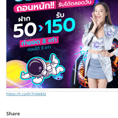
https://t.co/0Y7n94ikSt
Share