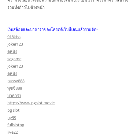
ความใจเสียหัวใจต่อความบกพร่องไม่มีประโยชน์ เราควรทำความเข้าใจ
รวมทั้งก้าวไปข้างหน้า
เว็บสล็อตและบาคาร่าของโครตดีเว็บนี้เล่นแล้วรวยจัดๆ
918kiss
joker123
ดูหนัง
sagame
joker123
ดูหนัง
pussy888
พุซซี่888
บาคาร่า
https://www.pgslot.movie
pg slot
pg99
fullslotpg
live22