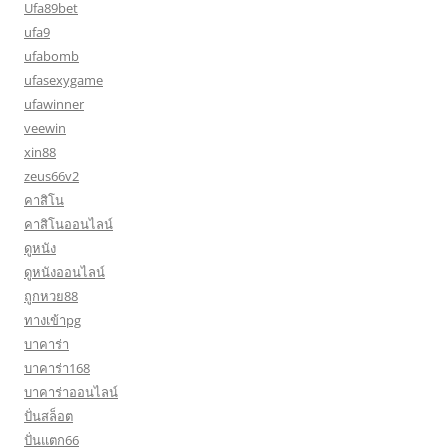
Ufa89bet
ufa9
ufabomb
ufasexygame
ufawinner
veewin
xin88
zeus66v2
คาสิโน
คาสิโนออนไลน์
ดูหนัง
ดูหนังออนไลน์
ถูกหวย88
ทางเข้าpg
บาคาร่า
บาคาร่า168
บาคาร่าออนไลน์
ปั่นสล็อต
ปั่นแตก66