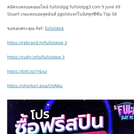
สมัครแทงบอลออนไลน์ fullslotpg fullslotpg3.com 9 June 69
Stuart เกมแทงบอลสุดมันส์ pgslotแจกโบนัสทุกซีซั่น Top 58
ขอขอบพระคุณ Ref.
fullslotpg
https://rebrand.ly/fullslotpg-3
https://cutly.info/fullslotpg-3
https://bitt.to/7rbiuj
https://shorturl.asia/OoNku