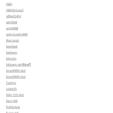
ABA
ABAGroup2
allbet24hr
alot666
amb888
askyouwin888
Baccarat
bestbet
betway
bitcoin
bkkwin เครดิตฟรี
brazil999 slot
brazil999 slot
Casino
coke55
fafa 123 slot
faro168
fullslotpg