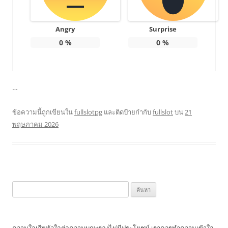
Angry
Surprise
0
%
0
%
…
ข้อความนี้ถูกเขียนใน
fullslotpg
และติดป้ายกำกับ
fullslot
บน
21
พฤษภาคม 2026
ค้นหา
สำหรับ: