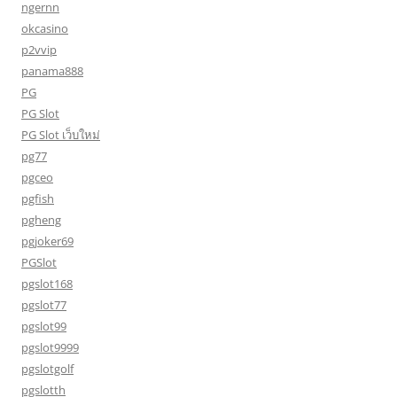
ngernn
okcasino
p2vvip
panama888
PG
PG Slot
PG Slot เว็บใหม่
pg77
pgceo
pgfish
pgheng
pgjoker69
PGSlot
pgslot168
pgslot77
pgslot99
pgslot9999
pgslotgolf
pgslotth