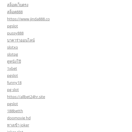
สล็อตเว็บตรง
สล็อต888
https://www.jinda888.co
pgslot
pussy888
บาคาร่าออนไลน์
slotxo
slotpg
ดูหนังโป๊
1xbet
pgslot
funny18
pg slot
https://allbet24hr.site
pgslot
188betth
doomovie hd
ทางเข้า joker