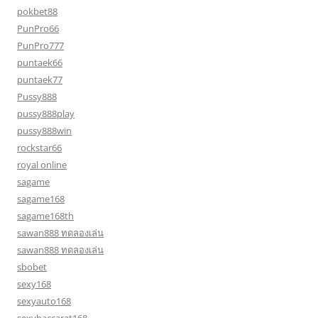
pokbet88
PunPro66
PunPro777
puntaek66
puntaek77
Pussy888
pussy888play
pussy888win
rockstar66
royal online
sagame
sagame168
sagame168th
sawan888 ทดลองเล่น
sawan888 ทดลองเล่น
sbobet
sexy168
sexyauto168