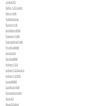
coke55
fafa 123 slot
faro168
fullslotpg
funny18
golden456
happy168
hengjing168
hydra888
jinda55
jinda888
Joker123
joker123auto
Joker123th
juad888
judhai168
kingdom66
live22
live22slot