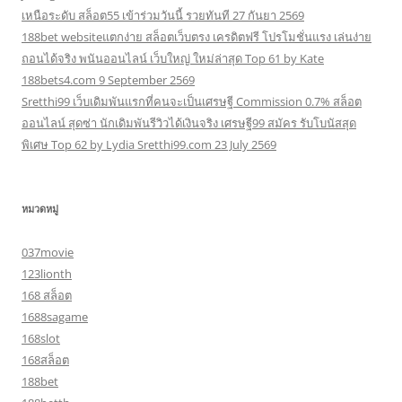
เหนือระดับ สล็อต55 เข้าร่วมวันนี้ รวยทันที 27 กันยา 2569
188bet websiteแตกง่าย สล็อตเว็บตรง เครดิตฟรี โปรโมชั่นแรง เล่นง่าย
ถอนได้จริง พนันออนไลน์ เว็บใหญ่ ใหม่ล่าสุด Top 61 by Kate
188bets4.com 9 September 2569
Sretthi99 เว็บเดิมพันแรกที่คนจะเป็นเศรษฐี Commission 0.7% สล็อต
ออนไลน์ สุดซ่า นักเดิมพันรีวิวได้เงินจริง เศรษฐี99 สมัคร รับโบนัสสุด
พิเศษ Top 62 by Lydia Sretthi99.com 23 July 2569
หมวดหมู่
037movie
123lionth
168 สล็อต
1688sagame
168slot
168สล็อต
188bet