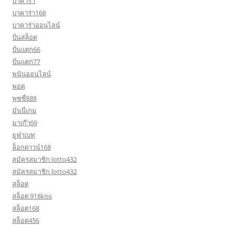
บาคาร่า
บาคาร่า168
บาคาร่าออนไลน์
ปั่นสล็อต
ปั่นแตก66
ปั่นแตก77
พนันออนไลน์
พอต
พุซซี่888
มันนี่เกม
มาเก๊า69
ยูฟ่าเบท
ล็อกดาวน์168
สมัครสมาชิก lotto432
สมัครสมาชิก lotto432
สล็อต
สล็อต 918kiss
สล็อต168
สล็อต456