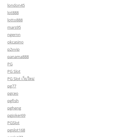
london45
lot888
lotto888
mars95
ngernn
okcasino
p2vvip
panama888
PG
PG Slot
PG Slot เว็บใหม่
pg77
pgceo
pgfish
pgheng
pgjoker69
PGSlot
pgslot168