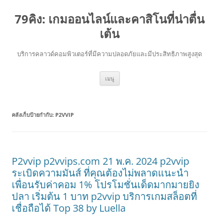
79คิง: เกมออนไลน์และคาสิโนที่น่าตื่น
เต้น
บริการคลาวด์คอมพิวเตอร์ที่มีความปลอดภัยและมีประสิทธิภาพสูงสุด
ข้าม
เมนู
ไป
ยัง
เนื้อหา
คลังเก็บป้ายกำกับ:
P2VVIP
P2vvip p2vvips.com 21 พ.ค. 2024 p2vvip
ระเบิดความมันส์ ที่คุณต้องไม่พลาดแนะนำ
เพื่อนรับค่าคอม 1% โปรโมชั่นเด็ดมากมายยิง
ปลา เริ่มต้น 1 บาท p2vvip บริการเกมสล็อตที่
เชื่อถือได้ Top 38 by Luella