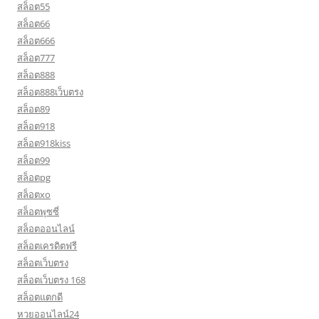
สล็อต55
สล็อต66
สล็อต666
สล็อต777
สล็อต888
สล็อต888เว็บตรง
สล็อต89
สล็อต918
สล็อต918kiss
สล็อต99
สล็อตpg
สล็อตxo
สล็อตพุซซี่
สล็อตออนไลน์
สล็อตเครดิตฟรี
สล็อตเว็บตรง
สล็อตเว็บตรง 168
สล็อตแตกดี
หวยออนไลน์24