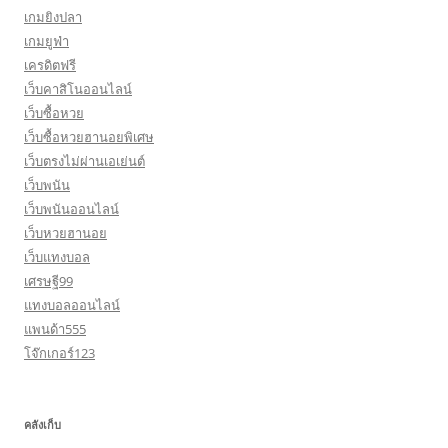
เกมยิงปลา
เกมยูฟ่า
เครดิตฟรี
เว็บคาสิโนออนไลน์
เว็บซื้อหวย
เว็บซื้อหวยฮานอยพิเศษ
เว็บตรงไม่ผ่านเอเย่นต์
เว็บพนัน
เว็บพนันออนไลน์
เว็บหวยฮานอย
เว็บแทงบอล
เศรษฐี99
แทงบอลออนไลน์
แพนด้า555
โจ๊กเกอร์123
คลังเก็บ