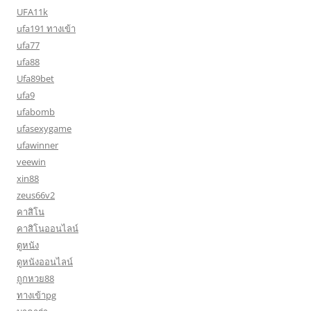
UFA11k
ufa191 ทางเข้า
ufa77
ufa88
Ufa89bet
ufa9
ufabomb
ufasexygame
ufawinner
veewin
xin88
zeus66v2
คาสิโน
คาสิโนออนไลน์
ดูหนัง
ดูหนังออนไลน์
ถูกหวย88
ทางเข้าpg