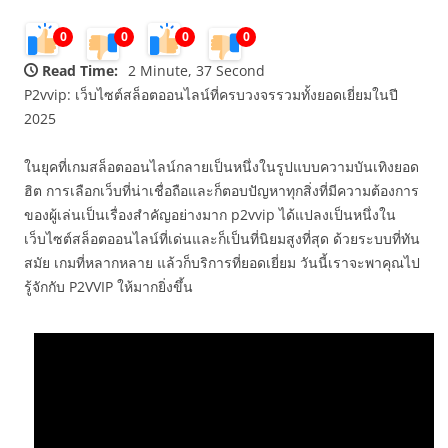
0
0
0
0
Read Time:
2 Minute, 37 Second
P2vvip: เว็บไซต์สล็อตออนไลน์ที่ครบวงจรรวมทั้งยอดเยี่ยมในปี
2025
ในยุคที่เกมสล็อตออนไลน์กลายเป็นหนึ่งในรูปแบบความบันเทิงยอด
ฮิต การเลือกเว็บที่น่าเชื่อถือและก็ตอบปัญหาทุกสิ่งที่มีความต้องการ
ของผู้เล่นเป็นเรื่องสำคัญอย่างมาก p2vvip ได้แปลงเป็นหนึ่งใน
เว็บไซต์สล็อตออนไลน์ที่เด่นและก็เป็นที่นิยมสูงที่สุด ด้วยระบบที่ทัน
สมัย เกมที่หลากหลาย แล้วก็บริการที่ยอดเยี่ยม วันนี้เราจะพาคุณไป
รู้จักกับ P2VVIP ให้มากยิ่งขึ้น