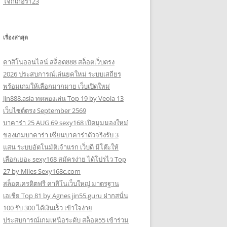
โจ๊กเกอร์123
เรื่องล่าสุด
คาสิโนออนไลน์ สล็อต888 สล็อตเว็บตรง
2026 ประสบการณ์เล่นยุคใหม่ ระบบเสถียร
พร้อมเกมให้เลือกมากมาย เว็บเปิดใหม่
Jin888.asia ทดลองเล่น Top 19 by Veola 13
เว็บไซต์ตรง September 2569
บาคาร่า 25 AUG 69 sexy168 เปิดมุมมองใหม่
ของเกมบาคาร่า เซียนบาคาร่าตัวจริงรับ 3
แสน ระบบอัตโนมัติเจ้าแรก เว็บดี มีโต๊ะให้
เลือกเยอะ sexy168 สมัครง่าย ได้โปรไว Top
27 by Miles Sexy168c.com
สล็อตเครดิตฟรี คาสิโนเว็บใหญ่ มาตรฐาน
เอเชีย Top 81 by Agnes jin55.guru ฝากสนั่น
100 รับ 300 ได้เงินเร็ว เข้าใจง่าย
ประสบการณ์เกมเหนือระดับ สล็อต55 เข้าร่วม