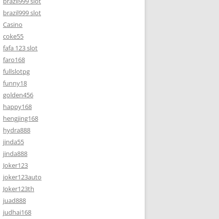
brazil999 slot
brazil999 slot
Casino
coke55
fafa 123 slot
faro168
fullslotpg
funny18
golden456
happy168
hengjing168
hydra888
jinda55
jinda888
Joker123
joker123auto
Joker123th
juad888
judhai168