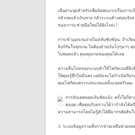
เมื่อผ่านจุดสำหรับเพื่อนัดพบแรกเรื่องการเ
กลัวกดแล้วเงินหาย กลัวระบบค้างตอนจัง
ของเราจะช่วยมือใหม่ได้ยังไงล่ะ?
การเข้าออกเกมง่ายไม่สลับซับซ้อน: ถ้าเกิดค
ลิงก์กันในทุกเกม ไม่ต้องย้ายเงินไปๆมาๆ ค
ไปหมดแล้ว คุณคุมเกมของคุณได้เลย
ความลื่นไถลของระบบทำให้โฟกัสเกมดียิ่งขึ้
ให้คุณรู้สึกไม่มั่นคง แต่มันจะไม่กำเนิ
คุณโฟกัสแค่การเล่นเกมแค่นั้นเลยครับผม
การอัปเดตยอดเงินชัดแจ้ง: ครั้งใดก็
ตลอด เพื่อคุณรับทราบได้ว่ากำลังได้หร
ความสามารถโดยไม่รู้ตัวได้ดีมากๆตัดสินใจ
3. ระบบข้อมูลรวมทั้งการช่วยเหลือช่วยลดคว