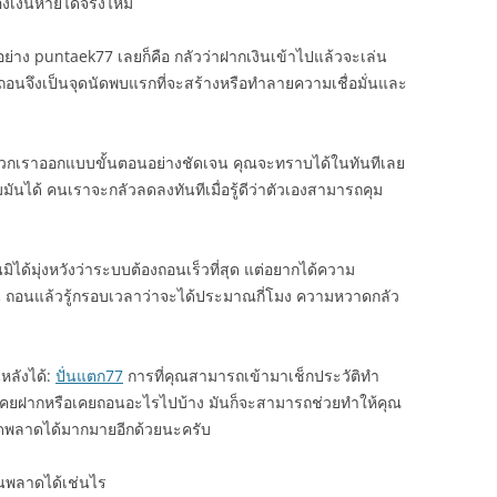
งเงินหายได้จริงไหม
ตรงอย่าง puntaek77 เลยก็คือ กลัวว่าฝากเงินเข้าไปแล้วจะเล่น
อนจึงเป็นจุดนัดพบแรกที่จะสร้างหรือทำลายความเชื่อมั่นและ
เราออกแบบขั้นตอนอย่างชัดเจน คุณจะทราบได้ในทันทีเลย
ันได้ คนเราจะกลัวลดลงทันทีเมื่อรู้ดีว่าตัวเองสามารถคุม
นมิได้มุ่งหวังว่าระบบต้องถอนเร็วที่สุด แต่อยากได้ความ
เล่น ถอนแล้วรู้กรอบเวลาว่าจะได้ประมาณกี่โมง ความหวาดกลัว
หลังได้:
ปั่นแตก77
การที่คุณสามารถเข้ามาเช็กประวัติทำ
เคยฝากหรือเคยถอนอะไรไปบ้าง มันก็จะสามารถช่วยทำให้คุณ
ิดพลาดได้มากมายอีกด้วยนะครับ
นพลาดได้เช่นไร