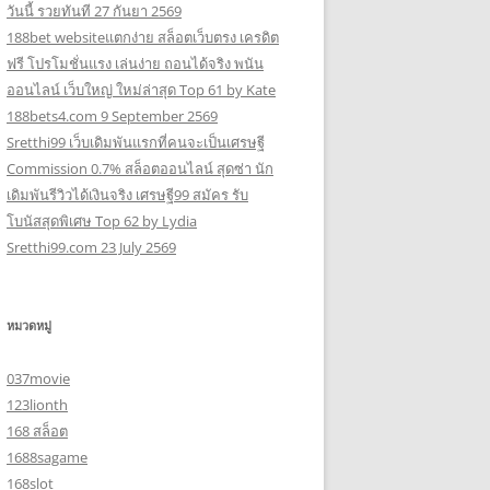
วันนี้ รวยทันที 27 กันยา 2569
188bet websiteแตกง่าย สล็อตเว็บตรง เครดิต
ฟรี โปรโมชั่นแรง เล่นง่าย ถอนได้จริง พนัน
ออนไลน์ เว็บใหญ่ ใหม่ล่าสุด Top 61 by Kate
188bets4.com 9 September 2569
Sretthi99 เว็บเดิมพันแรกที่คนจะเป็นเศรษฐี
Commission 0.7% สล็อตออนไลน์ สุดซ่า นัก
เดิมพันรีวิวได้เงินจริง เศรษฐี99 สมัคร รับ
โบนัสสุดพิเศษ Top 62 by Lydia
Sretthi99.com 23 July 2569
หมวดหมู่
037movie
123lionth
168 สล็อต
1688sagame
168slot