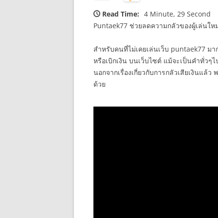
Read Time:
4 Minute, 29 Second
Puntaek77 ช่วยลดความกลัวของผู้เล่นใหม
สำหรับคนที่ไม่เคยเล่นเว็บ puntaek77 มา
หรือเบิกเงิน บนเว็บไซต์ แม้จะเป็นคำทั่วๆ
นอกจากเรื่องเกี่ยวกับการกลัวเสียเงินแล้ว 
ด้วย