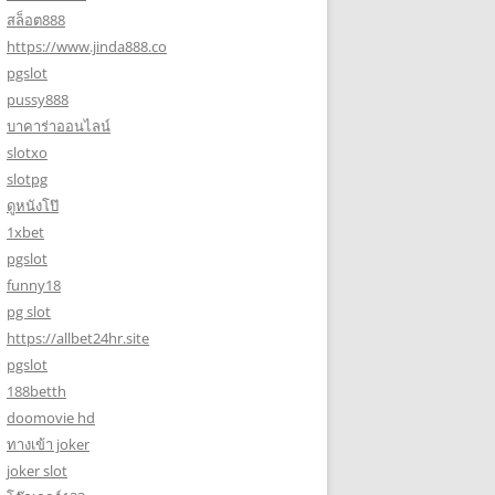
สล็อต888
https://www.jinda888.co
pgslot
pussy888
บาคาร่าออนไลน์
slotxo
slotpg
ดูหนังโป๊
1xbet
pgslot
funny18
pg slot
https://allbet24hr.site
pgslot
188betth
doomovie hd
ทางเข้า joker
joker slot