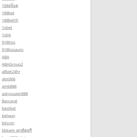
168สล็อต
188bet
188betth
1xbet
1xbit
918Kiss
918kissauto
ABA
ABAGroup2
allbet24hr
alot666
amb888
askyouwin888
Baccarat
bestbet
betway
bitcoin
bkkwin เครดิตฟรี