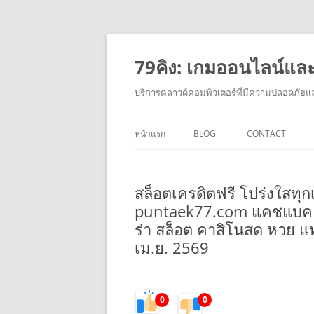
79คิง: เกมออนไลน์และค
บริการคลาวด์คอมพิวเตอร์ที่มีความปลอดภัยแล
หน้าแรก
BLOG
CONTACT
สล็อตเครดิตฟรี โปร่งใสทุ
puntaek77.com แคชแบค 
ร่า สล็อต คาสิโนสด หวย แท
เม.ย. 2569
0
0