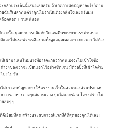
รีจะกลัวประเด็นนี้เสมอเลยครับ ถ้าเกิดกำเนิดปัญหาอะไรก็ตาม
ยฉันรึเปล่า? แต่ว่าคุณไม่จำเป็นต้องกลุ้มใจเลยครับผม
เหลือตลอด 1 วันแน่นอน
แม้กระนั้น คุณสามารถติดต่อกับแอดมินของพวกเราผ่านทาง
มีแอดไม่นรอช่วยเหลือรวมทั้งดูแลคุณตลอดระยะเวลา ไม่ต้อง
ี่เข้ามาเล่นใหม่บางทีอาจจะกลัวว่าตนเองจะไม่เข้าใจข้อ
่างๆของเราจะเขียนเอาไว้อย่างชัดเจน มีตัวอปิ้งที่เข้าใจง่าย
ับโปรโมชัน
ุณจะไม่ประสบปัญหาการใช้แรงงานเว็บในส่วนของส่วนประกอบ
ายการอาหารต่างๆแจ่มกระจ่าง ปุ่มไม่แอบซ่อน โครงสร้างไม่
่ายสุดๆๆ
ี่ดีเยี่ยมที่สุด สร้างประสบการณ์แรกที่ดีที่สุดของคุณได้เลย!