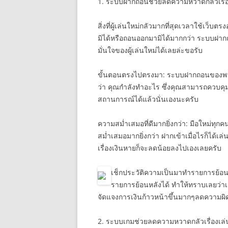
1. ระบบฝากถอนช่วยลดความหวาดกลัวเรื่อ
สิ่งที่ผู้เล่นใหม่กลัวมากที่สุดเวลาใช้เว็บ
มิได้หรือถอนออกมามิได้มากกว่า ระบบฝากถ
มั่นใจของผู้เล่นใหม่ได้เลยล่ะขอรับ
ขั้นตอนตรงไปตรงมา: ระบบฝากถอนของพวก
ว่า คุณกำลังทำอะไร ซึ่งคุณสามารถควบคุมม
สถานการณ์ได้แล้วนั่นเองนะครับ
ความสม่ำเสมอที่ดีมากยิ่งกว่า: มือใหม่ทุกค
สม่ำเสมอมากยิ่งกว่า ฝากเข้าเมื่อไรก็ได้
เรื่องเงินหายก็จะลดน้อยลงไปเองเลยครับ
เช็กประวัติความเป็นมาทำรายการย้อน
รายการย้อนหลังได้ ทำให้ทราบเลยว่า
จัดแจงการเงินก้าวหน้าขึ้นมากๆลดความผ
2. ระบบเกมช่วยลดความหวาดกลัวเรื่องเล่