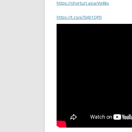
https://shorturl.asia/Vq8ks
https://t.co/a704JJ1QP0