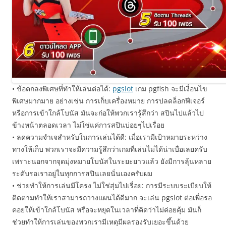
• ข้อตกลงพิเศษที่ทำให้เล่นต่อได้:
pgslot
เกม pgfish จะมีเงื่อนไข
พิเศษมากมาย อย่างเช่น การเก็บเครื่องหมาย การปลดล็อกฟีเจอร์
หรือการเข้าใกล้โบนัส มันจะก่อให้พวกเรารู้สึกว่า สปินไปแล้วไป
ข้างหน้าตลอดเวลา ไม่ใช่แค่การสปินบ่อยๆไปเรื่อย
• ลดความจำเจสำหรับในการเล่นได้ดี: เมื่อเรามีเป้าหมายระหว่าง
ทางให้เก็บ พวกเราจะมีความรู้สึกว่าเกมที่เล่นไม่ได้น่าเบื่อเลยครับ
เพราะนอกจากจุดมุ่งหมายโบนัสในระยะยาวแล้ว ยังมีการลุ้นหลาย
ระดับรอเราอยู่ในทุกการสปินเลยนั่นเองครับผม
• ช่วยทำให้การเล่นมีโครง ไม่ใช่สุ่มไปเรื่อย: การมีระบบระเบียบให้
ติดตามทำให้เราสามารถวางแผนได้ดีมาก จะเล่น pgslot ต่อเพื่อรอ
คอยให้เข้าใกล้โบนัส หรือจะหยุดในเวลาที่คิดว่าไม่ค่อยคุ้ม มันก็
ช่วยทำให้การเล่นของพวกเรามีเหตุมีผลรองรับเยอะขึ้นด้วย