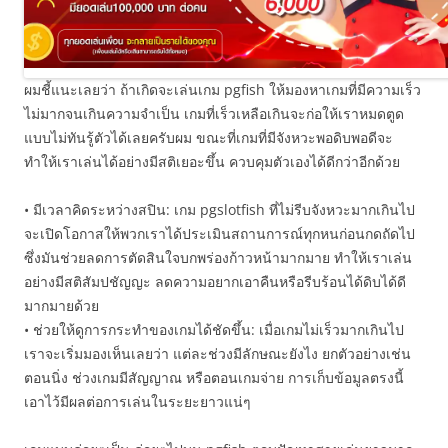
ผมชี้แนะเลยว่า ถ้าเกิดจะเล่นเกม pgfish ให้มองหาเกมที่มีความเร็ว
ไม่มากจนเกินความจำเป็น เกมที่เร็วเหลือเกินจะก่อให้เราหมดตูด
แบบไม่ทันรู้ตัวได้เลยครับผม ขณะที่เกมที่มีจังหวะพอดิบพอดีจะ
ทำให้เราเล่นได้อย่างมีสติเยอะขึ้น ควบคุมตัวเองได้ดีกว่าอีกด้วย
• มีเวลาคิดระหว่างสปิน: เกม pgslotfish ที่ไม่รีบจังหวะมากเกินไป
จะเปิดโอกาสให้พวกเราได้ประเมินสถานการณ์ทุกหนก่อนกดถัดไป
ซึ่งมันช่วยลดการตัดสินใจบกพร่องก้าวหน้ามากมาย ทำให้เราเล่น
อย่างมีสติสัมปชัญญะ ลดความอยากเอาคืนหรือรีบร้อนได้ดิบได้ดี
มากมายด้วย
• ช่วยให้ดูการกระทำของเกมได้ชัดขึ้น: เมื่อเกมไม่เร็วมากเกินไป
เราจะเริ่มมองเห็นเลยว่า แต่ละช่วงมีลักษณะยังไง ยกตัวอย่างเช่น
ตอนนิ่ง ช่วงเกมมีสัญญาณ หรือตอนเกมจ่าย การเก็บข้อมูลตรงนี้
เอาไว้มีผลต่อการเล่นในระยะยาวแน่ๆ