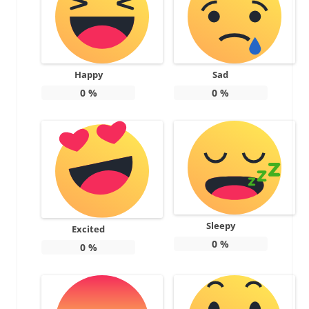
Happy
Sad
0
%
0
%
Sleepy
Excited
0
%
0
%