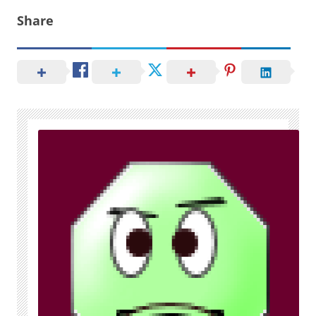
Share