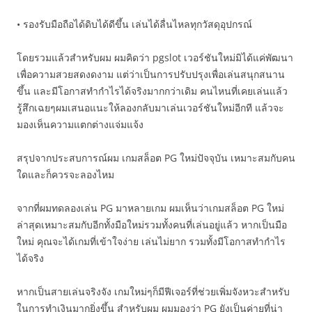
• รองรับมือถือได้ดิบได้ดีขึ้น เล่นได้ลื่นไหลทุกวัสดุอุปกรณ์
โดยรวมแล้วสำหรับผม ผมคิดว่า pgslot เวอร์ชันใหม่มิได้แค่พัฒนา
เพื่อความสวยสดงดงาม แต่ว่าเป็นการปรับปรุงเพื่อเล่นสนุกสนาน
ขึ้น และมีโอกาสทำกำไรได้จริงมากกว่าเดิม คนไหนที่เคยเล่นแล้ว
รู้สึกเฉยๆผมเสนอแนะให้ลองกลับมาเล่นเวอร์ชันใหม่อีกที แล้วจะ
มองเห็นความแตกต่างแจ่มแจ้ง
สรุปจากประสบการณ์ผม เกมสล็อต PG ใหม่ปัจจุบัน เหมาะสมกับคน
ใดและก็ควรจะลองไหม
จากที่ผมทดลองเล่น PG มาหลายเกม ผมเห็นว่าเกมสล็อต PG ใหม่
ล่าสุดเหมาะสมกับอีกทั้งมือใหม่รวมทั้งคนที่เล่นอยู่แล้ว หากเป็นมือ
ใหม่ คุณจะได้เกมที่เข้าใจง่าย เล่นไม่ยาก รวมทั้งมีโอกาสทำกำไร
ได้จริง
หากเป็นสายเล่นจริงจัง เกมใหม่ๆก็มีฟีเจอร์ที่ช่วยเพิ่มจังหวะสำหรับ
ในการทำเงินมากยิ่งขึ้น สำหรับผม ผมมองว่า PG ยังเป็นค่ายที่น่า