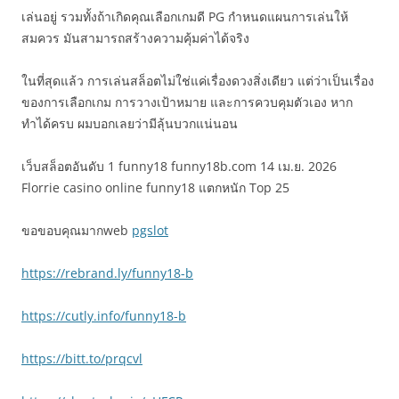
เล่นอยู่ รวมทั้งถ้าเกิดคุณเลือกเกมดี PG กำหนดแผนการเล่นให้
สมควร มันสามารถสร้างความคุ้มค่าได้จริง
ในที่สุดแล้ว การเล่นสล็อตไม่ใช่แค่เรื่องดวงสิ่งเดียว แต่ว่าเป็นเรื่อง
ของการเลือกเกม การวางเป้าหมาย และการควบคุมตัวเอง หาก
ทำได้ครบ ผมบอกเลยว่ามีลุ้นบวกแน่นอน
เว็บสล็อตอันดับ 1 funny18 funny18b.com 14 เม.ย. 2026
Florrie casino online funny18 แตกหนัก Top 25
ขอขอบคุณมากweb
pgslot
https://rebrand.ly/funny18-b
https://cutly.info/funny18-b
https://bitt.to/prqcvl