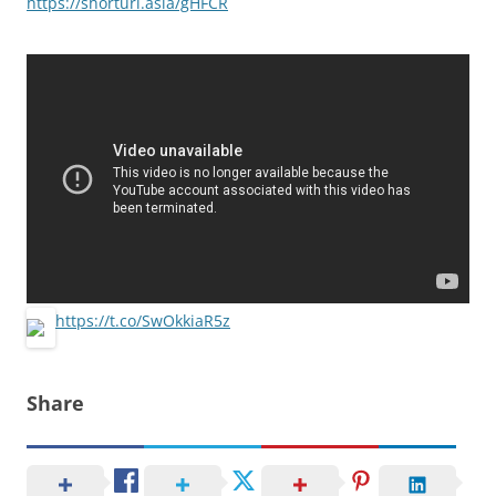
https://shorturl.asia/gHFCR
https://t.co/SwOkkiaR5z
Share