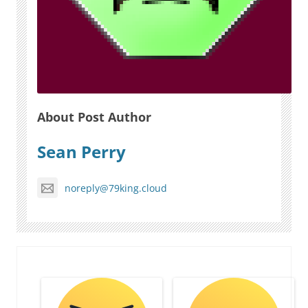
About Post Author
Sean Perry
noreply@79king.cloud