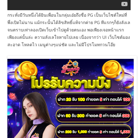
กระทั่งมีวันหนึ่งได้ยินเพื่อนในกลุ่มเอ๋ยถึงชื่อ PG เป็นเว็บไซต์ใหม่ที่
พึ่งเปิดไม่นาน แม้กระนั้นได้ลิขสิทธิ์แท้จากค่าย PG ทีแรกๆก็ยังลังเล
จนตราบเท่าลองเปิดเว็บเข้าไปดูด้วยตนเอง พอเพียงเจอหน้าแรก
เพียงแค่นั้นล่ะ ความลังเลใจหายไปเลย เนื่องจากว่า UI เว็บไซต์มอง
สะอาด โหลดไว เมนูต่างๆแน่ชัด และไม่มีโปรโมทกวนโอ๊ย