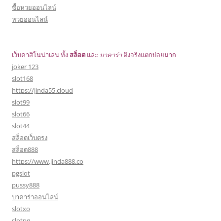
ซื้อหวยออนไลน์
หวยออนไลน์
เว็บคาสิโนน่าเล่น ทั้ง
สล็อต
และ
บาคาร่า
ตึงจริงแตกบ่อยมาก
joker 123
slot168
https://jinda55.cloud
slot99
slot66
slot44
สล็อตเว็บตรง
สล็อต888
https://www.jinda888.co
pgslot
pussy888
บาคาร่าออนไลน์
slotxo
slotpg