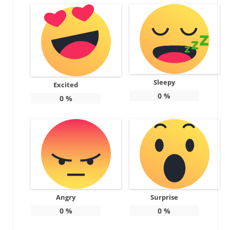
Sleepy
Excited
0
%
0
%
Angry
Surprise
0
%
0
%