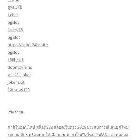
ดูหนังโป๊
1xbet
pgslot
funny18
pg slot
https://allbet24hr.site
pgslot
188betth
doomovie hd
ทางเข้า joker
joker slot
โจ๊กเกอร์123
เรื่องล่าสุด
คาสิโนออนไลน์ สล็อต888 สล็อตเว็บตรง 2026 ประสบการณ์เล่นยุคใหม่
ระบบเสถียร พร้อมเกมให้เลือกมากมาย เว็บเปิดใหม่ Jin888.asia ทดลอง