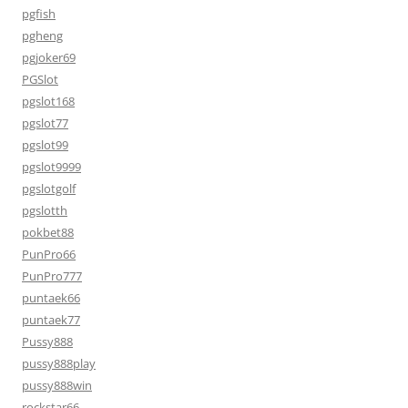
pgfish
pgheng
pgjoker69
PGSlot
pgslot168
pgslot77
pgslot99
pgslot9999
pgslotgolf
pgslotth
pokbet88
PunPro66
PunPro777
puntaek66
puntaek77
Pussy888
pussy888play
pussy888win
rockstar66