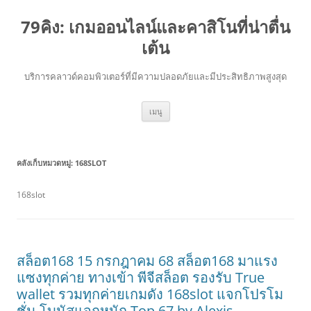
79คิง: เกมออนไลน์และคาสิโนที่น่าตื่น
เต้น
บริการคลาวด์คอมพิวเตอร์ที่มีความปลอดภัยและมีประสิทธิภาพสูงสุด
ข้าม
เมนู
ไป
ยัง
เนื้อหา
คลังเก็บหมวดหมู่:
168SLOT
168slot
สล็อต168 15 กรกฎาคม 68 สล็อต168 มาแรง
แซงทุกค่าย ทางเข้า พีจีสล็อต รองรับ True
wallet รวมทุกค่ายเกมดัง 168slot แจกโปรโม
ชั่น โบนัสแจกหนัก Top 67 by Alexis