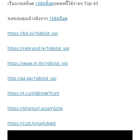
เรื่องเกมสล็อต
168สล็อต
ปลดหนี้ได้ง่ายๆ Top 43
ขอขอบคุณอ้างอิงจาก
168สล็อต
https://bit.ly/168slot_vip
https://rebrand.ly/168slot_vip
https://wow.in.th/168slot_vip
http://gg.gg/168slot_vip
https://t.co/iFBEmW7Ce9
https://shorturl.asia/rGz0x
https://cutt.ly/UeIUk4iK