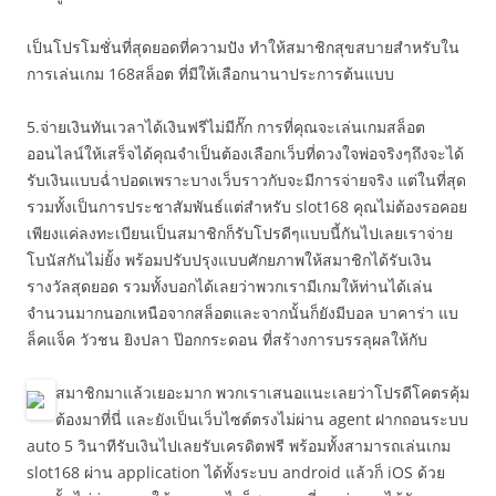
เป็นโปรโมชั่นที่สุดยอดที่ความปัง ทำให้สมาชิกสุขสบายสำหรับใน
การเล่นเกม 168สล็อต ที่มีให้เลือกนานาประการต้นแบบ
5.จ่ายเงินทันเวลาได้เงินฟรีไม่มีกั๊ก การที่คุณจะเล่นเกมสล็อต
ออนไลน์ให้เสร็จได้คุณจำเป็นต้องเลือกเว็บที่ดวงใจพ่อจริงๆถึงจะได้
รับเงินแบบฉ่ำปอดเพราะบางเว็บราวกับจะมีการจ่ายจริง แต่ในที่สุด
รวมทั้งเป็นการประชาสัมพันธ์แต่สำหรับ slot168 คุณไม่ต้องรอคอย
เพียงแค่ลงทะเบียนเป็นสมาชิกก็รับโปรดีๆแบบนี้กันไปเลยเราจ่าย
โบนัสกันไม่ยั้ง พร้อมปรับปรุงแบบศักยภาพให้สมาชิกได้รับเงิน
รางวัลสุดยอด รวมทั้งบอกได้เลยว่าพวกเรามีเกมให้ท่านได้เล่น
จำนวนมากนอกเหนือจากสล็อตและจากนั้นก็ยังมีบอล บาคาร่า แบ
ล็คแจ็ค วัวชน ยิงปลา ป๊อกกระดอน ที่สร้างการบรรลุผลให้กับ
สมาชิกมาแล้วเยอะมาก พวกเราเสนอแนะเลยว่าโปรดีโคตรคุ้ม
ต้องมาที่นี่ และยังเป็นเว็บไซต์ตรงไม่ผ่าน agent ฝากถอนระบบ
auto 5 วินาทีรับเงินไปเลยรับเครดิตฟรี พร้อมทั้งสามารถเล่นเกม
slot168 ผ่าน application ได้ทั้งระบบ android แล้วก็ iOS ด้วย