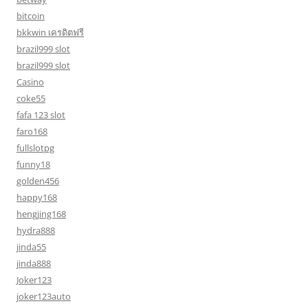
bitcoin
bkkwin เครดิตฟรี
brazil999 slot
brazil999 slot
Casino
coke55
fafa 123 slot
faro168
fullslotpg
funny18
golden456
happy168
hengjing168
hydra888
jinda55
jinda888
Joker123
joker123auto