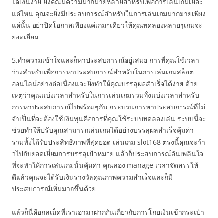
ได้เงินง่าย ยิ่งคุณมีความมากมายหลายสำหรับเพื่อการเล่นเกมเยอะ
แค่ไหน คุณจะยิ่งมีประสบการณ์สำหรับในการเล่นเกมมากมายเพียง
แค่นั้น อย่าปิดโอกาสเพียงแค่เกมๆเดียวให้คุณทดลองหลายๆเกมจะ
ยอดเยี่ยม
5.ทำความเข้าใจและก็หาประสบการณ์อยู่เสมอ การที่คุณใช้เวลา
ว่างสำหรับเพื่อการหาประสบการณ์สำหรับในการเล่นเกมสล็อต
ออนไลน์อย่างต่อเนื่องแจะยิ่งทำให้คุณบรรลุผลสำเร็จได้ง่าย ด้วย
เหตุว่าคุณแบ่งเวลาสำหรับในการเล่นเกมรวมทั้งแบ่งเวลาสำหรับ
การหาประสบการณ์ไปพร้อมๆกัน กระบวนการหาประสบการณ์ที่ไม่
จำเป็นที่จะต้องใช้เงินทุนคือการที่คุณใช้ระบบทดลองเล่น ระบบนี้จะ
ช่วยทำให้ปรับคุณสามารถเล่นเกมได้อย่างบรรลุผลสำเร็จคุ้มค่า
รวมทั้งได้รับประสิทธิภาพที่สุดยอด เล่นเกม slot168 ตรงนี้คุณจะว้า
วไปกับยอดเยี่ยมการบรรลุเป้าหมาย แล้วก็ประสบการณ์อันเพลินใจ
ที่จะทำให้การเล่นเกมนั้นคุ้มค่า คุณลอง manage เวลาจัดสรรให้
ดีแล้วคุณจะได้รับเงินรางวัลคุณภาพความสำเร็จและก็มี
ประสบการณ์เพิ่มมากขึ้นด้วย
แล้วก็นี่คือกลเม็ดที่เราเอามาฝากกันเกี่ยวกับการโกยเงินเข้ากระเป๋า