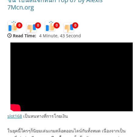
7Mcn.org
0
0
0
0
Read Time:
4 Minute, 43 Second
slot168
เป็นหนทางที่การโกยเงิน
ในยุคนี้ใครๆก็นิยมเล่นเกมสล็อตออนไลน์กันทั้งหมด เนื่องจากเป็น