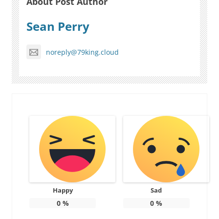
About Post Author
Sean Perry
noreply@79king.cloud
Happy
Sad
0
%
0
%