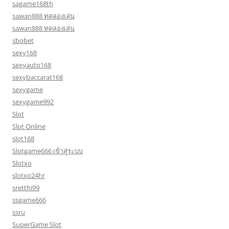
sagame168th
sawan888 ทดลองเล่น
sawan888 ทดลองเล่น
sbobet
sexy168
sexyauto168
sexybaccarat168
sexygame
sexygame992
Slot
Slot Online
slot168
Slotgame666 เข้าสู่ระบบ
Slotxo
slotxo24hr
sretthi99
ssgame666
ssru
SuperGame Slot