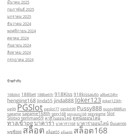
มีนาคม 2025
กุมภาพันธ์ 2025
มกราคม 2025
ธันวาคม 2024
พฤศจิกายน 2024
ตุลาคม 2024
กันยายน 2024
สิงหาคม 2024
กรกฎาคม 2024
ป้ายกำกับ
918Kiss
188bet
918kissauto
168slot
188betth
allbet24hr
Joker123
hengjing168
jinda888
Jinda55
Joker123th
PGSlot
Pussy888
pg99
pgslot77
pgslot99
pussy888fun
sagame168th
Slot
sagame
sexy168
sexygame
sexyauto168
Slotxo
temmax69
ดูหนังออนไลน์
คาสิโนออนไลน์
ทางเข้าpg
บาคาร่า
บาคาร่าออนไลน์
บาคาร่า168
ปั่นแตก66
สล็อต
สล็อต168
พุซซี่888
สล็อต55
สล็อต66