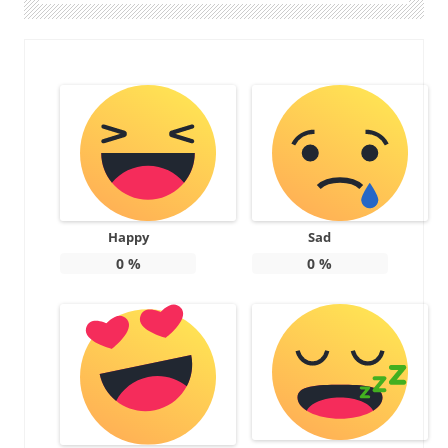
Happy
Sad
0
%
0
%