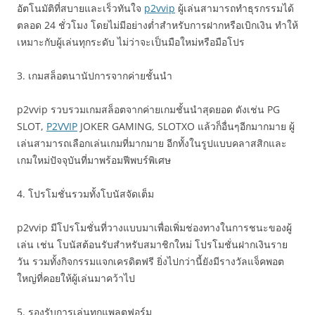
อัตโนมัติที่สบายและเร็วทันใจ
p2vvip
ผู้เล่นสามารถทำธุรกรรมได้
ตลอด 24 ชั่วโมง โดยไม่มีอย่างต่ำสำหรับการฝากหรือเบิกเงิน ทำให้
เหมาะกับผู้เล่นทุกระดับ ไม่ว่าจะเป็นมือใหม่หรือมือโปร
3. เกมสล็อตนานัปการจากค่ายชั้นนำ
p2vvip รวบรวมเกมสล็อตจากค่ายเกมชั้นนำสุดยอด ดังเช่น PG
SLOT,
P2VVIP
JOKER GAMING, SLOTXO แล้วก็อื่นๆอีกมากมาย ผู้
เล่นสามารถเลือกเล่นเกมที่มากมาย อีกทั้งในรูปแบบคลาสสิกและ
เกมใหม่ปัจจุบันที่มาพร้อมฟีพบร์พิเศษ
4. โปรโมชั่นรวมทั้งโบนัสจัดเต็ม
p2vvip มีโปรโมชั่นที่วางแบบมาเพื่อเพิ่มช่องทางในการชนะของผู้
เล่น เช่น โบนัสต้อนรับสำหรับสมาชิกใหม่ โปรโมชั่นฝากเงินราย
วัน รวมทั้งกิจกรรมแจกเครดิตฟรี ยิ่งไปกว่านี้ยังมีรางวัลแจ็คพอต
ใหญ่ที่คอยให้ผู้เล่นมาคว้าไป
5. รองรับการเล่นทุกแพลตฟอร์ม