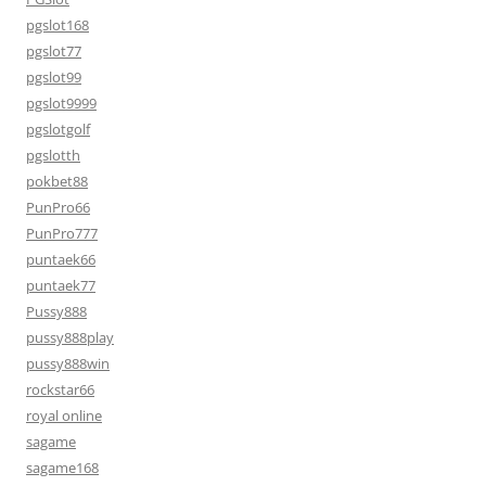
pgslot168
pgslot77
pgslot99
pgslot9999
pgslotgolf
pgslotth
pokbet88
PunPro66
PunPro777
puntaek66
puntaek77
Pussy888
pussy888play
pussy888win
rockstar66
royal online
sagame
sagame168