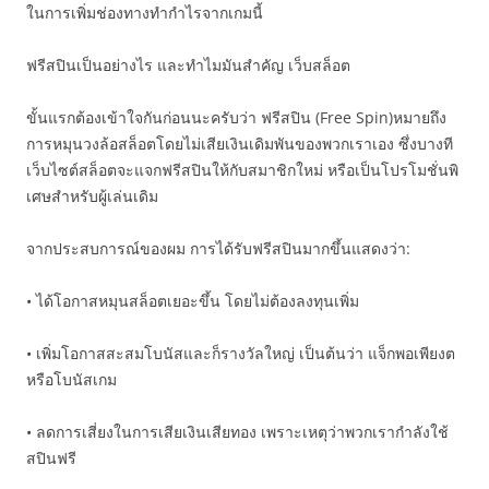
ในการเพิ่มช่องทางทำกำไรจากเกมนี้
ฟรีสปินเป็นอย่างไร และทำไมมันสำคัญ เว็บสล็อต
ขั้นแรกต้องเข้าใจกันก่อนนะครับว่า ฟรีสปิน (Free Spin)หมายถึง
การหมุนวงล้อสล็อตโดยไม่เสียเงินเดิมพันของพวกเราเอง ซึ่งบางที
เว็บไซต์สล็อตจะแจกฟรีสปินให้กับสมาชิกใหม่ หรือเป็นโปรโมชั่นพิ
เศษสำหรับผู้เล่นเดิม
จากประสบการณ์ของผม การได้รับฟรีสปินมากขึ้นแสดงว่า:
• ได้โอกาสหมุนสล็อตเยอะขึ้น โดยไม่ต้องลงทุนเพิ่ม
• เพิ่มโอกาสสะสมโบนัสและก็รางวัลใหญ่ เป็นต้นว่า แจ็กพอเพียงต
หรือโบนัสเกม
• ลดการเสี่ยงในการเสียเงินเสียทอง เพราะเหตุว่าพวกเรากำลังใช้
สปินฟรี