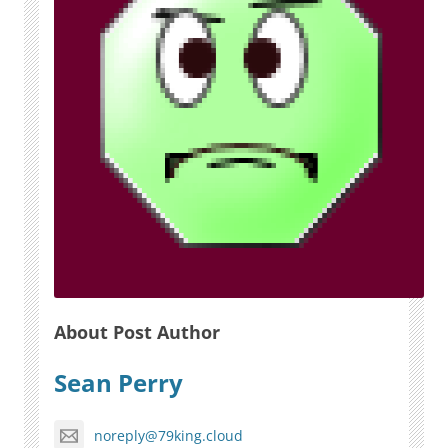
About Post Author
Sean Perry
noreply@79king.cloud