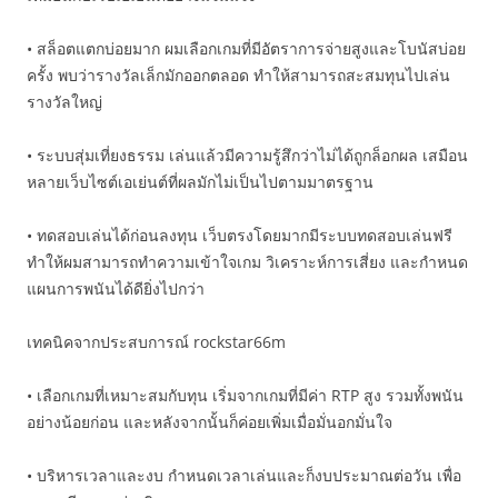
• สล็อตแตกบ่อยมาก ผมเลือกเกมที่มีอัตราการจ่ายสูงและโบนัสบ่อย
ครั้ง พบว่ารางวัลเล็กมักออกตลอด ทำให้สามารถสะสมทุนไปเล่น
รางวัลใหญ่
• ระบบสุ่มเที่ยงธรรม เล่นแล้วมีความรู้สึกว่าไม่ได้ถูกล็อกผล เสมือน
หลายเว็บไซต์เอเย่นต์ที่ผลมักไม่เป็นไปตามมาตรฐาน
• ทดสอบเล่นได้ก่อนลงทุน เว็บตรงโดยมากมีระบบทดสอบเล่นฟรี
ทำให้ผมสามารถทำความเข้าใจเกม วิเคราะห์การเสี่ยง และกำหนด
แผนการพนันได้ดียิ่งไปกว่า
เทคนิคจากประสบการณ์ rockstar66m
• เลือกเกมที่เหมาะสมกับทุน เริ่มจากเกมที่มีค่า RTP สูง รวมทั้งพนัน
อย่างน้อยก่อน และหลังจากนั้นก็ค่อยเพิ่มเมื่อมั่นอกมั่นใจ
• บริหารเวลาและงบ กำหนดเวลาเล่นและก็งบประมาณต่อวัน เพื่อ