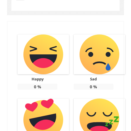
Happy
Sad
0
%
0
%