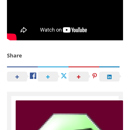
Share