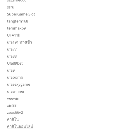
ssgame666
ssru
SuperGame Slot
tangtem168
temmax69
UFA11k
ufa191 ทางเข้า
ufa77
ufa88
Ufa89bet
ufa9
ufabomb
ufasexygame
ufawinner
veewin
xin88
zeus66v2
คาสิโน
คาสิโนออนไลน์