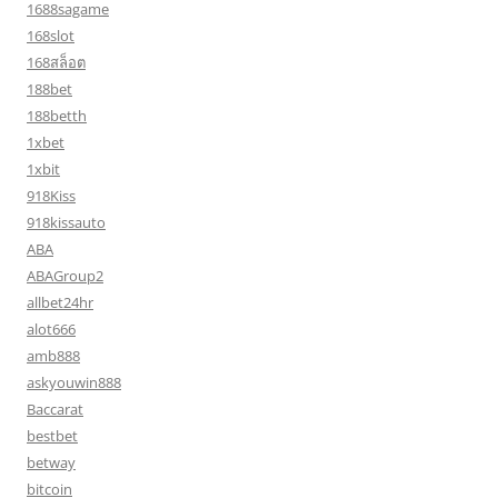
1688sagame
168slot
168สล็อต
188bet
188betth
1xbet
1xbit
918Kiss
918kissauto
ABA
ABAGroup2
allbet24hr
alot666
amb888
askyouwin888
Baccarat
bestbet
betway
bitcoin