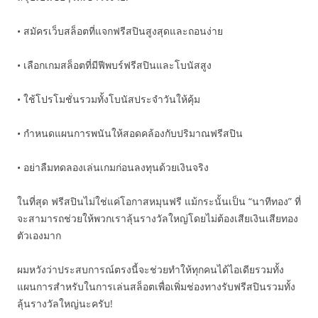
• สมัครเว็บสล็อตที่แจกฟรีสปินสูงสุดและถอนง่าย
• เลือกเกมสล็อตที่มีฟีพบร์ฟรีสปินและโบนัสสูง
• ใช้โปรโมชั่นรวมทั้งโบนัสประจำวันให้คุ้ม
• กำหนดแผนการพนันให้สอดคล้องกับปริมาณฟรีสปิน
• อย่าลืมทดลองเล่นเกมก่อนลงทุนด้วยเงินจริง
ในที่สุด ฟรีสปินไม่ใช่แค่โอกาสหมุนฟรี แม้กระนั้นเป็น “นาทีทอง” ที่
จะสามารถช่วยให้พวกเราลุ้นรางวัลใหญ่โดยไม่ต้องเสียเงินเสียทอง
ตัวเองมาก
ผมหวังว่าประสบการณ์ตรงนี้จะช่วยทำให้ทุกคนได้ไอเดียรวมทั้ง
แผนการสำหรับในการเล่นสล็อตเพื่อเพิ่มช่องทางรับฟรีสปินรวมทั้ง
ลุ้นรางวัลใหญ่นะครับ!