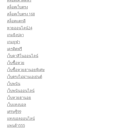
สล็อตเครดิตฟรี
สล็อตเว็บตรง
สล็อตเว็บตรง 168
สล็อตแตกดี
หวยออนไลน์24
เกมยิงปลา
เกมยูฟ่า
เครดิตฟรี
เว็บคาสิโนออนไลน์
เว็บซื้อหวย
เว็บซื้อหวยฮานอยพิเศษ
เว็บตรงไม่ผ่านเอเย่นต์
เว็บพนัน
เว็บพนันออนไลน์
เว็บหวยฮานอย
เว็บแทงบอล
เศรษฐี99
แทงบอลออนไลน์
แพนด้า555