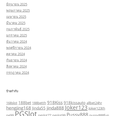
มิถุนายน 2025
พฤษภาคม 2025
เมษายน 2025
มีนาคม 2025
กุมภาพันธ์ 2025
มกราคม 2025
ธันวาคม 2024
พฤศจิกายน 2024
ตุลาคม 2024
กันยายน 2024
สิงหาคม 2024
กรกฎาคม 2024
ป้ายกำกับ
918Kiss
188bet
918kissauto
168slot
188betth
allbet24hr
Joker123
hengjing168
jinda888
Jinda55
Joker123th
PGSlot
Pussy888
pg99
pgslot77
pgslot99
pussy888fun