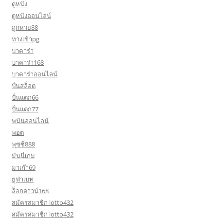
ดูหนัง
ดูหนังออนไลน์
ถูกหวย88
ทางเข้าpg
บาคาร่า
บาคาร่า168
บาคาร่าออนไลน์
ปั่นสล็อต
ปั่นแตก66
ปั่นแตก77
พนันออนไลน์
พอต
พุซซี่888
มันนี่เกม
มาเก๊า69
ยูฟ่าเบท
ล็อกดาวน์168
สมัครสมาชิก lotto432
สมัครสมาชิก lotto432