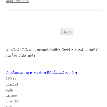
พฤศจิกายน 2025
ค้นหา
สำหรับ:
ความใจเสียหัวใจต่อความบกพร่องไม่มีประโยชน์ เราควรทำความเข้าใจ
รวมทั้งก้าวไปข้างหน้า
เว็บสล็อตและบาคาร่าของโครตดีเว็บนี้เล่นแล้วรวยจัดๆ
918kiss
joker123
ดูหนัง
sagame
joker123