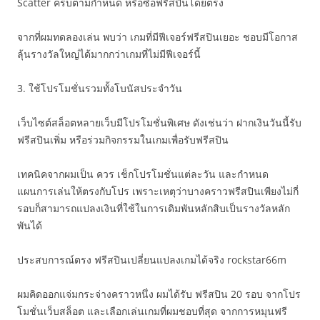
Scatter ครบตามกำหนด หรือซื้อฟรีสปินโดยตรง
จากที่ผมทดลองเล่น พบว่า เกมที่มีฟีเจอร์ฟรีสปินเยอะ ชอบมีโอกาส
ลุ้นรางวัลใหญ่ได้มากกว่าเกมที่ไม่มีฟีเจอร์นี้
3. ใช้โปรโมชั่นรวมทั้งโบนัสประจำวัน
เว็บไซต์สล็อตหลายเว็บมีโปรโมชั่นพิเศษ ดังเช่นว่า ฝากเงินวันนี้รับ
ฟรีสปินเพิ่ม หรือร่วมกิจกรรมในเกมเพื่อรับฟรีสปิน
เทคนิคจากผมเป็น ควร เช็กโปรโมชั่นแต่ละวัน และกำหนด
แผนการเล่นให้ตรงกับโปร เพราะเหตุว่าบางคราวฟรีสปินเพียงไม่กี่
รอบก็สามารถแปลงเงินที่ใช้ในการเดิมพันหลักสิบเป็นรางวัลหลัก
พันได้
ประสบการณ์ตรง ฟรีสปินเปลี่ยนแปลงเกมได้จริง rockstar66m
ผมคิดออกแจ่มกระจ่างคราวหนึ่ง ผมได้รับ ฟรีสปิน 20 รอบ จากโปร
โมชั่นเว็บสล็อต และเลือกเล่นเกมที่ผมชอบที่สุด จากการหมุนฟรี