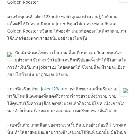
Golden Rooster
มาครับทุกคน! joker123auto ขอพาคุณมาทำความรู้จักกับเกม
สล็อตที่ได้รับความนิยมบน joker ที่คุณไม่สมควรพลาดกับเกม
Golden Rooster หรือเกมไก่ทองคำ เกมสล็อตออนไลน์จากค่ายเกม
โจ๊กเกอร์ของพวกเรายอดนิยมอย่างสูงในกรุ๊ป
นักเดิมพันคนไทยว่า เป็นเกมสล็อตที่เหมาะสมกับสายทุนน้อย
อย่างมาก จังหวะเข้าโบนัสเครดิตฟรีบ่อยครั้ง ทำให้มีโอกาสใน
การทำเงินกับเกม joker123 โดยตลอดได้ ซึ่งเกมนี้จะมีรายละเอียด
อย่างไรบ้างนั้น มาดูกันเลยครับผม!
• กราฟิกเรียบง่าย:
joker123auto
กราฟิกของเกมนั้นเรียบง่าย
มากับโทนสีแดงทองที่แสดงถึงความร่ำรวยรวมทั้งร่ำรวย ช่วย
ให้คุณรับรู้ถึงความรู้สึกของพลังบวกแล้วก็ความมีโชค เนื่องจากไก่
ทองคำก็เป็นเครื่องหมายมงคลตามความศรัทธาของจีนอีกด้วย
• เบทขั้นต่ำ: เกมสล็อตของพวกเราเริ่มต้นเบทอย่างน้อยที่ 1 บาทแค่
นั้น ทำให้สายทุนน้อยสามารถเข้าเล่นเกมได้ทันที นอกนั้น มือใหม่ก็