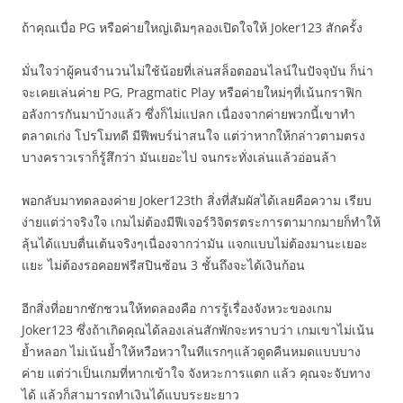
ถ้าคุณเบื่อ PG หรือค่ายใหญ่เดิมๆลองเปิดใจให้ Joker123 สักครั้ง
มั่นใจว่าผู้คนจำนวนไม่ใช้น้อยที่เล่นสล็อตออนไลน์ในปัจจุบัน ก็น่า
จะเคยเล่นค่าย PG, Pragmatic Play หรือค่ายใหม่ๆที่เน้นกราฟิก
อลังการกันมาบ้างแล้ว ซึ่งก็ไม่แปลก เนื่องจากค่ายพวกนี้เขาทำ
ตลาดเก่ง โปรโมทดี มีฟีพบร์น่าสนใจ แต่ว่าหากให้กล่าวตามตรง
บางคราวเราก็รู้สึกว่า มันเยอะไป จนกระทั่งเล่นแล้วอ่อนล้า
พอกลับมาทดลองค่าย Joker123th สิ่งที่สัมผัสได้เลยคือความ เรียบ
ง่ายแต่ว่าจริงใจ เกมไม่ต้องมีฟีเจอร์วิจิตรตระการตามากมายก็ทำให้
ลุ้นได้แบบตื่นเต้นจริงๆเนื่องจากว่ามัน แจกแบบไม่ต้องมานะเยอะ
แยะ ไม่ต้องรอคอยฟรีสปินซ้อน 3 ชั้นถึงจะได้เงินก้อน
อีกสิ่งที่อยากชักชวนให้ทดลองคือ การรู้เรื่องจังหวะของเกม
Joker123 ซึ่งถ้าเกิดคุณได้ลองเล่นสักพักจะทราบว่า เกมเขาไม่เน้น
ย้ำหลอก ไม่เน้นย้ำให้หวือหวาในทีแรกๆแล้วดูดคืนหมดแบบบาง
ค่าย แต่ว่าเป็นเกมที่หากเข้าใจ จังหวะการแตก แล้ว คุณจะจับทาง
ได้ แล้วก็สามารถทำเงินได้แบบระยะยาว