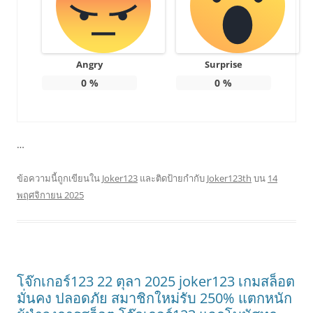
Angry
Surprise
0
%
0
%
…
ข้อความนี้ถูกเขียนใน
Joker123
และติดป้ายกำกับ
Joker123th
บน
14
พฤศจิกายน 2025
โจ๊กเกอร์123 22 ตุลา 2025 joker123 เกมสล็อต
มั่นคง ปลอดภัย สมาชิกใหม่รับ 250% แตกหนัก