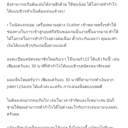
ยังสามารถเริ่มต้นเล่นได้ง่ายอีกด้วย ใช้ทุนน้อย ได้โอกาสทำกำไร
ได้แบบชิวๆจำเป็นต้องเล่นแล้วล่ะ!
• โบนัสแจกบ่อย: เครื่องหมายอย่าง Scatter เข้าหลายครั้งๆทำให้
ช่องทางในการเข้าสู่รอบฟรีสปินของเกมนั้นง่ายขึ้นมากมาย ทำให้
ได้โอกาสในการทำกำไรอย่างต่อเนื่อง ค้ำประกันเลยว่า คุณจะทำ
เงินได้แบบชิวๆกับเกมนี้อย่างแน่แท้
ลงทะเบียนสมัครสมาชิกใหม่กับเรา โจ๊กเกอร์123 ได้แล้ววันนี้! เล่น
เพียงแค่วันละ 30 นาทีก็ทำกำไรได้แบบชิวๆสมัครสมาชิกเลย!
มองเห็นไหมครับว่า เพียงแค่วันละ 30 นาทีก็สามารถทำเงินจาก
joker123auto ได้แล้วล่ะนะครับ การเล่นสล็อตแบบพอดี
ไม่ต้องเล่นมากจนเกินไป เล่นในเวลาจำกัดและก็เหมาะสม มันก็
ช่วยให้คุณสามารถทำกำไรได้ไม่ต่างอะไรกับการเล่นนานๆเลยล่ะ
ครับผม
แม้จะมีทุนน้อยก็สามารถเล่นได้แน่ๆ ยิ่งไปกว่านี้ แม้คุณไม่มีเกม