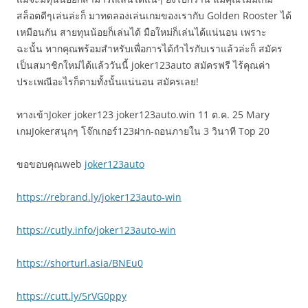
สล็อตดีๆเล่นล่ะก็ มาทดลองเล่นเกมของเรากับ Golden Rooster ได้
เหมือนกัน สายทุนน้อยก็เล่นได้ มือใหม่ก็เล่นได้แน่นอน เพราะ
ฉะนั้น หากคุณพร้อมสำหรับเพื่อการได้กำไรกับเราแล้วล่ะก็ สมัคร
เป็นสมาชิกใหม่ได้แล้ววันนี้ joker123auto สมัครฟรี ไร้คุณค่า
ประเพณีอะไรก็ตามทั้งนั้นแน่นอน สมัครเลย!
ทางเข้าJoker joker123 joker123auto.win 11 ต.ค. 25 Mary
เกมJokerสนุกๆ โจ๊กเกอร์123ฝาก-ถอนภายใน 3 วินาที Top 20
ขอขอบคุณweb
joker123auto
https://rebrand.ly/joker123auto-win
https://cutly.info/joker123auto-win
https://shorturl.asia/BNEu0
https://cutt.ly/5rVG0ppy