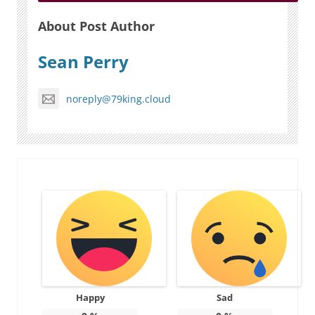
About Post Author
Sean Perry
noreply@79king.cloud
Happy
Sad