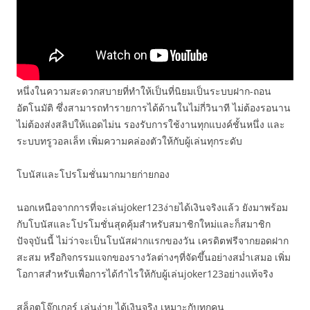
หนึ่งในความสะดวกสบายที่ทำให้เป็นที่นิยมเป็นระบบฝาก-ถอน
อัตโนมัติ ซึ่งสามารถทำรายการได้ด้านในไม่กี่วินาที ไม่ต้องรอนาน
ไม่ต้องส่งสลิปให้แอดไม่น รองรับการใช้งานทุกแบงค์ชั้นหนึ่ง และ
ระบบทรูวอลเล็ท เพิ่มความคล่องตัวให้กับผู้เล่นทุกระดับ
โบนัสและโปรโมชั่นมากมายก่ายกอง
นอกเหนือจากการที่จะเล่นjoker123ง่ายได้เงินจริงแล้ว ยังมาพร้อม
กับโบนัสและโปรโมชั่นสุดคุ้มสำหรับสมาชิกใหม่และก็สมาชิก
ปัจจุบันนี้ ไม่ว่าจะเป็นโบนัสฝากแรกของวัน เครดิตฟรีจากยอดฝาก
สะสม หรือกิจกรรมแจกของรางวัลต่างๆที่จัดขึ้นอย่างสม่ำเสมอ เพิ่ม
โอกาสสำหรับเพื่อการได้กำไรให้กับผู้เล่นjoker123อย่างแท้จริง
สล็อตโจ๊กเกอร์ เล่นง่าย ได้เงินจริง เหมาะกับทุกคน