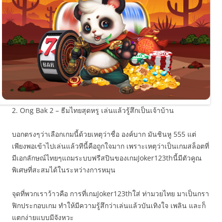
2. Ong Bak 2 – ธีมไทยสุดหรู เล่นแล้วรู้สึกเป็นเจ้าบ้าน
บอกตรงๆว่าเลือกเกมนี้ด้วยเหตุว่าชื่อ องค์บาก มันชินหู 555 แต่
เพียงพอเข้าไปเล่นแล้วทีนี้คือถูกใจมาก เพราะเหตุว่าเป็นเกมสล็อตที่
มีเอกลักษณ์ไทยๆแถมระบบฟรีสปินของเกมJoker123thนี้มีตัวคูณ
พิเศษที่สะสมได้ในระหว่างการหมุน
จุดที่พวกเราว้าวคือ การที่เกมJoker123thใส่ ท่ามวยไทย มาเป็นกรา
ฟิกประกอบเกม ทำให้มีความรู้สึกว่าเล่นแล้วบันเทิงใจ เพลิน และก็
แตกง่ายแบบมีจังหวะ