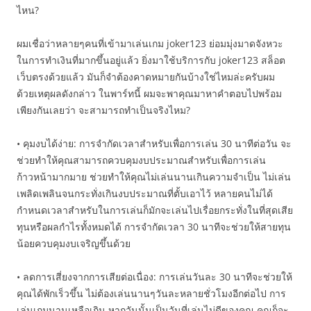
ไหน?
ผมเชื่อว่าหลายๆคนที่เข้ามาเล่นเกม joker123 ย่อมมุ่งมาดจังหวะ
ในการทำเงินที่มากขึ้นอยู่แล้ว ยิ่งมาใช้บริการกับ joker123 สล็อต
เว็บตรงด้วยแล้ว มันก็จำต้องคาดหมายกันบ้างใช่ไหมล่ะครับผม
ด้วยเหตุผลดังกล่าว ในพาร์ทนี้ ผมจะพาคุณมาหาคำตอบไปพร้อม
เพียงกันเลยว่า จะสามารถทำเป็นจริงไหม?
• คุมงบได้ง่าย: การจำกัดเวลาสำหรับเพื่อการเล่น 30 นาทีต่อวัน จะ
ช่วยทำให้คุณสามารถควบคุมงบประมาณสำหรับเพื่อการเล่น
ก้าวหน้ามากมาย ช่วยทำให้คุณไม่เล่นนานเกินความจำเป็น ไม่เล่น
เพลิดเพลินจนกระทั่งเกินงบประมาณที่ตั้บเอาไว้ หลายคนไม่ได้
กำหนดเวลาสำหรับในการเล่นก็มักจะเล่นไปเรื่อยกระทั่งในที่สุดเสีย
ทุนหรือผลกำไรทั้งหมดได้ การจำกัดเวลา 30 นาทีจะช่วยให้สายทุน
น้อยควบคุมงบเจริญขึ้นด้วย
• ลดการเสี่ยงจากการเสียต่อเนื่อง: การเล่นวันละ 30 นาทีจะช่วยให้
คุณได้พักเร็วขึ้น ไม่ต้องเล่นนานๆวันละหลายชั่วโมงอีกต่อไป การ
เล่นเกมนานเหลือเกิน หากวันนั้นเป็นวันที่เล่นไม่ดีของคุณ คุณก็จะ