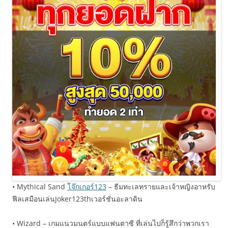
• Mythical Sand
โจ๊กเกอร์123
– ธีมทะเลทรายและเจ้าหญิงอาหรับ
ฟีลเสมือนเล่นJoker123thเวอร์ชั่นอะลาดิน
• Wizard – เกมแนวมนตร์แบบแฟนตาซี ที่เล่นไปก็รู้สึกว่าพวกเรา