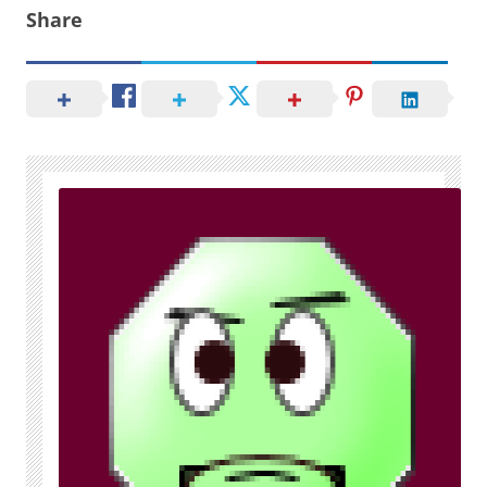
Share