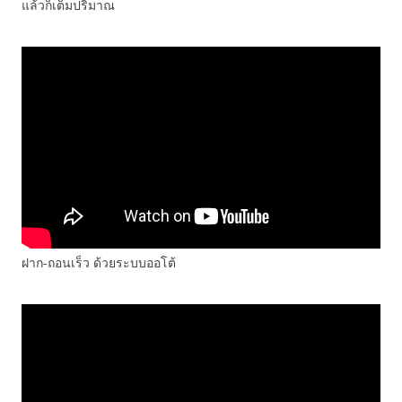
แล้วก็เต็มปริมาณ
ฝาก-ถอนเร็ว ด้วยระบบออโต้