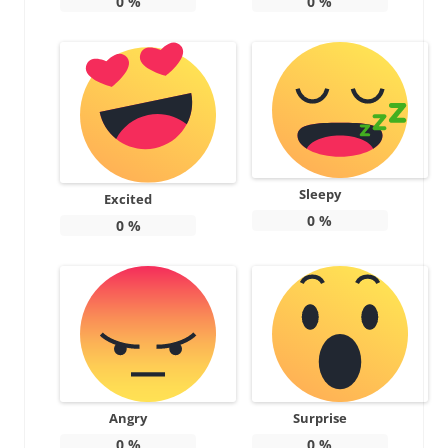
0
%
0
%
Sleepy
Excited
0
%
0
%
Angry
Surprise
0
%
0
%