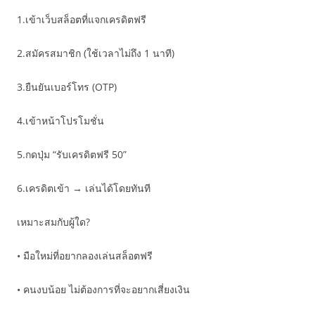
1.เข้าเว็บสล็อตที่แจกเครดิตฟรี
2.สมัครสมาชิก (ใช้เวลาไม่ถึง 1 นาที)
3.ยืนยันเบอร์โทร (OTP)
4.เข้าหน้าโปรโมชั่น
5.กดปุ่ม “รับเครดิตฟรี 50”
6.เครดิตเข้า → เล่นได้โดยทันที
เหมาะสมกับผู้ใด?
• มือใหม่ที่อยากลองเล่นสล็อตฟรี
• คนงบน้อย ไม่ต้องการที่จะอยากเสี่ยงเงิน