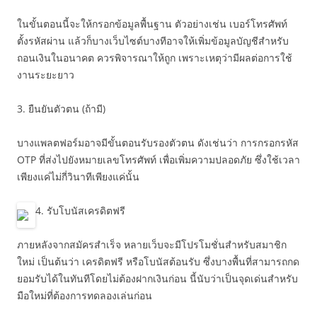
ในขั้นตอนนี้จะให้กรอกข้อมูลพื้นฐาน ตัวอย่างเช่น เบอร์โทรศัพท์
ตั้งรหัสผ่าน แล้วก็บางเว็บไซต์บางทีอาจให้เพิ่มข้อมูลบัญชีสำหรับ
ถอนเงินในอนาคต ควรพิจารณาให้ถูก เพราะเหตุว่ามีผลต่อการใช้
งานระยะยาว
3. ยืนยันตัวตน (ถ้ามี)
บางแพลตฟอร์มอาจมีขั้นตอนรับรองตัวตน ดังเช่นว่า การกรอกรหัส
OTP ที่ส่งไปยังหมายเลขโทรศัพท์ เพื่อเพิ่มความปลอดภัย ซึ่งใช้เวลา
เพียงแค่ไม่กี่วินาทีเพียงแค่นั้น
4. รับโบนัสเครดิตฟรี
ภายหลังจากสมัครสำเร็จ หลายเว็บจะมีโปรโมชั่นสำหรับสมาชิก
ใหม่ เป็นต้นว่า เครดิตฟรี หรือโบนัสต้อนรับ ซึ่งบางพื้นที่สามารถกด
ยอมรับได้ในทันทีโดยไม่ต้องฝากเงินก่อน นี้นับว่าเป็นจุดเด่นสำหรับ
มือใหม่ที่ต้องการทดลองเล่นก่อน