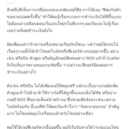
สิ่งหนึ่งที่เห็นการเปลี่ยนแปลงแน่ชัดเลยก็คือ การได้เจอ “ฟีพบร์หลัก
ของเกมบ่อยครั้งขึ้น” ทำให้ผมรู้เรื่องระบบการชำระเงินได้ดีขึ้นแบบ
ไม่ต้องเดาเสมือนตอนเริ่มเล่นใหม่ๆในทีแรกๆ ผมเกือบจะไม่รู้เรื่อง
เลยว่าสล็อตชำระเงินยังไง
คิดเพียงแค่ว่าถ้าหากเครื่องหมายเรียงกันก็ชนะ แต่ว่าพอได้เล่นไป
เรื่อยๆรวมทั้งได้เข้าโหมดโบนัสหรือฟีเจอร์ต่างๆบ่อยมากขึ้น อย่าง
เช่น ฟรีสปิน ตัวคูณ หรือสัญลักษณ์พิเศษอย่าง Wild แล้วก็ Scatter
ก็เริ่มเห็นภาพรวมของเกมชัดขึ้น ว่าแต่ว่าละฟีเจอร์มีผลต่อการ
ชำระเงินอย่างไร
ดังเช่น ฟรีสปิน ไม่ได้เพียงแค่ให้หมุนฟรี แม้กระนั้นบางเกมยังเพิ่ม
ตัวคูณเข้าไปด้วย ทำให้รางวัลที่ได้สูงขึ้นแบบเห็นได้ชัด หรือบาง
เกมมี Wild ที่ขยายเต็มหน้าหน้าจอ ซึ่งช่วยเพิ่มจังหวะชนะหลาย
ไลน์พร้อมกัน นี้เองที่ทำให้ผมเริ่มเข้าใจว่า “จังหวะของเกม” สำคัญ
มาก ไม่ใช่แค่หมุนไปเรื่อยๆแล้วหวังโชคอย่างเดียว
พอใช้ได้เจอฟีเจอร์พวกนี้บ่อยขึ้น ผมก็เริ่มจับทางได้ว่าเกมแบบไหน