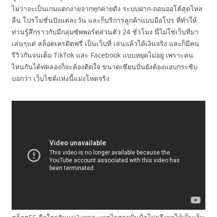
ไม่ว่าจะเป็นเกมแตกง่ายจากทุกค่ายดัง ระบบฝาก-ถอนออโต้สุดไหล
ลื่น โปรโมชั่นปังแต่ละวัน และก็บริการลูกค้าแบบมือโปร ที่ทำให้
ท่านรู้สึกราวกับมีกลุ่มซัพพอร์ตส่วนตัว 24 ชั่วโมง นี่ไม่ใช่เว็บที่มา
เล่นๆแต่ สล็อตเครดิตฟรี เป็นเว็บที่ เล่นแล้วได้เงินจริง และก็มีคน
รีวิวกันจนเต็ม TikTok และ Facebook แบบหยุดไม่อยู่ เพราะคน
ไหนกันได้ทดลองก็จะต้องติดใจ ขนาดเซียนปั่นยังต้องแอบกระซิบ
บอกว่า เว็บไซต์แห่งนี้แม่งโหดจริง