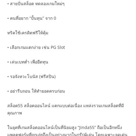
• สายปั่นสล็อต ทดลองเกมใหม่ๆ
• คนที่อยาก “ปั้นทุน” จาก 0
ทริคใช้เครดิตฟรีให้คุ้ม
• เลือกเกมแตกง่าย เช่น PG Slot
• เล่นเบทต่ำ เพื่อยืดทุน
• รอจังหวะโบนัส (ฟรีสปิน)
• อย่ารีบถอน ให้ทำยอดครบก่อน
สล็อต55 สล็อตออนไลน์ แตกแบบต่อเนื่อง แหล่งรวมเกมสล็อตที่มี
คุณภาพ
ในยุคที่เกมสล็อตออนไลน์เป็นที่นิยมสูง “Jinda55” ถือเป็นอีกหนึ่ง
แพลตฟอร์มที่ถูกเอ่ยถึงเป็นอย่างมากในกรุ๊ปผู้เล่น โดยเฉพาะจุดเด่น