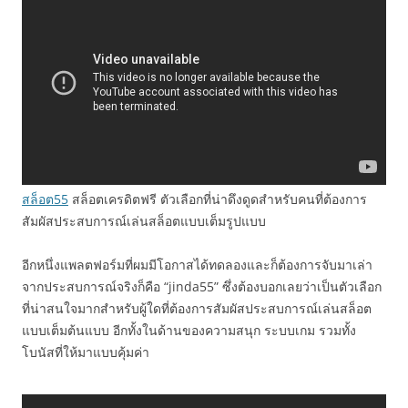
สล็อต55
สล็อตเครดิตฟรี ตัวเลือกที่น่าดึงดูดสำหรับคนที่ต้องการ
สัมผัสประสบการณ์เล่นสล็อตแบบเต็มรูปแบบ
อีกหนึ่งแพลตฟอร์มที่ผมมีโอกาสได้ทดลองและก็ต้องการจับมาเล่า
จากประสบการณ์จริงก็คือ “jinda55” ซึ่งต้องบอกเลยว่าเป็นตัวเลือก
ที่น่าสนใจมากสำหรับผู้ใดที่ต้องการสัมผัสประสบการณ์เล่นสล็อต
แบบเต็มต้นแบบ อีกทั้งในด้านของความสนุก ระบบเกม รวมทั้ง
โบนัสที่ให้มาแบบคุ้มค่า