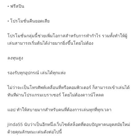
• ฟรีสปิน
• โปรโมชั่นคืนยอดเสีย
โปรโมชั่นกลุ่มนี้ช่วยเพิ่มโอกาสสำหรับการทำกำไร รวมทั้งทำให้ผู้
เล่นสามารถเริ่มต้นได้ง่ายมากยิ่งขึ้นโดยไม่ต้อง
ลงทุนสูง
รองรับทุกอุปกรณ์ เล่นได้ทุกแห่ง
ไม่ว่าจะเป็นโทรศัพท์เคลื่อนที่หรือคอมพิวเตอร์ ก็สามารถเข้าเล่นได้
ทันทีผ่านโปรแกรมเบราเซอร์ โดยไม่ต้องดาวน์โหลด
แอป ทำให้สบายมากสำหรับคนที่ต้องการเล่นทุกที่ทุกเวลา
jinda55 นับว่าเป็นอีกหนึ่งเว็บไซต์สล็อตที่ตอบปัญหาคนยุคสมัยใหม่
ด้วยคุณลักษณะเด่นดังต่อไปนี้