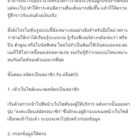
สามารถนำไปลุ้นรางวัลหรือได้กำไรได้จริง (ขึ้นอยู่กับข้อจำกัดของ
แต่ละเว็บ) ทำให้การเล่นมีความตื่นเต้นมากเพิ่มขึ้น แล้วก็ให้ความ
รู้สึกราวกับเล่นด้วยเงินจริง
ทั้งยังโปรโมชั่นรูปแบบนี้ยังเหมาะสมอย่างยิ่งสำหรับมือใหม่ เพราะ
ว่าช่วยให้เราได้เรียนรู้ระบบเกม รู้เรื่องฟีเจอร์ต่างๆดังเช่นว่า ฟรีส
ปิน ตัวคูณ หรือโบนัสพิเศษ โดยไม่จำเป็นต้องใช้เงินตนเองเลย ผม
เองก็ใช้โอกาสนี้ลองเล่นหลายเกม จนเริ่มรู้ดีว่าเกมแบบไหนเหมาะ
สมกับสไตล์ของตัวเองมากที่สุด
ขั้นตอน สมัครเป็นสมาชิก รับ สล็อต55
1. เข้าเว็บไซต์และกดสมัครเป็นสมาชิก
เริ่มด้วยการเข้าไปที่หน้าเว็บไซต์ของผู้ให้บริการ หลังจากนั้นมองหา
ปุ่ม “ลงทะเบียนสมัครสมาชิก” ซึ่งมักจะอยู่ด้านบนของหน้าเว็บไซต์
เมื่อกดเข้าไปแล้ว ระบบจะพาไปยังหน้ากรอกข้อมูล
2. กรอกข้อมูลให้ครบ