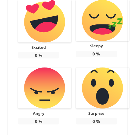
Sleepy
Excited
0
%
0
%
Angry
Surprise
0
%
0
%