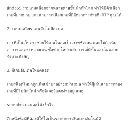
Jinda55 รวมเกมสล็อตจากหลายค่ายชั้นนำทั่วโลก ทำให้มีตัวเลือก
เกมที่มากมาย และสามารถเลือกเกมที่มีอัตราการจ่ายดี (RTP สูง) ได้
2. ระบบเสถียร เล่นลื่นไม่มีสะดุด
การที่เป็นเว็บตรงช่วยให้เกมโหลดเร็ว ภาพชัดเจน และไม่กำเนิด
อาการแลคระหว่างเล่น ซึ่งช่วยให้ประสบการณ์ดีขึ้นและไม่พลาด
จังหวะสำคัญ
3. มีเกมอัปเดตใหม่ตลอด
เกมสล็อตใหม่ๆถูกเพิ่มเข้ามาอย่างสม่ำเสมอ ทำให้ผู้เล่นสามารถลอง
เกมที่มีโบนัสใหม่ หรือฟีเจอร์แตกง่ายอยู่เสมอ
ระบบฝาก-ถอนออโต้ เร็วไว
อีกหนึ่งข้อดีที่ต้องมีให้ได้เป็นระบบการเงินแบบอัตโนมัติ