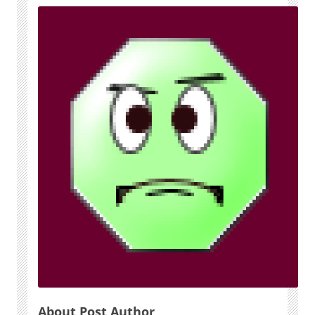
About Post Author