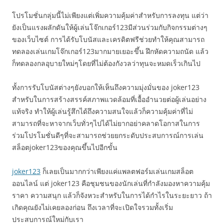
โปรโมชั่นกลุ่มนี้ไม่เพียงแต่เพิ่มความคุ้มค่าสำหรับการลงทุน แต่ว่า
ยังเป็นแรงผลักดันให้ผู้เล่นโจ๊กเกอร์123มีส่วนร่วมกับกิจกรรมต่างๆ
ของเว็บไซต์ การได้รับโบนัสและเครดิตฟรีช่วยทำให้คุณสามารถ
ทดลองเล่นเกมโจ๊กเกอร์123มากมายเยอะขึ้น ฝึกหัดความถนัด แล้ว
ก็ทดลองกลอุบายใหม่ๆโดยที่ไม่ต้องกังวลว่าทุนจะหมดเร็วเกินไป
ทั้งการรับโบนัสต่างๆยังบอกให้เห็นถึงความมุ่งมั่นของ joker123
สำหรับในการสร้างสรรค์สภาพแวดล้อมที่เอื้ออำนวยต่อผู้เล่นอย่าง
แท้จริง ทำให้ผู้เล่นรู้สึกได้ถึงความสนใจแล้วก็ความคุ้มค่าที่ไม่
สามารถที่จะหาจากเว็บทั่วๆไปได้ไม่ยากอย่าคลาดโอกาสในการ
ร่วมโปรโมชั่นดีๆที่จะสามารถช่วยยกระดับประสบการณ์การเล่น
สล็อตjoker123ของคุณขึ้นไปอีกขั้น
joker123
ก็เลยเป็นมากกว่าเพียงแค่แพลตฟอร์มเล่นเกมสล็อต
ออนไลน์ แต่ joker123 คือชุมชนของนักเล่นที่กำลังมองหาความคุ้ม
ราคา ความสนุก แล้วก็จังหวะสำหรับในการได้กำไรในระยะยาว ถ้า
เกิดคุณยังไม่เคยลองก่อน ถึงเวลาที่จะเปิดใจรวมทั้งเริ่ม
ประสบการณ์ใหม่กับเรา