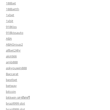
188bet
188betth
1xbet
1xbit
918Kiss
918kissauto
ABA
ABAGroup2
allbet24hr
alot666
amb888
askyouwin888
Baccarat
bestbet
betway
bitcoin
bkkwin เครดิตฟรี
brazil999 slot
brazil999 slot