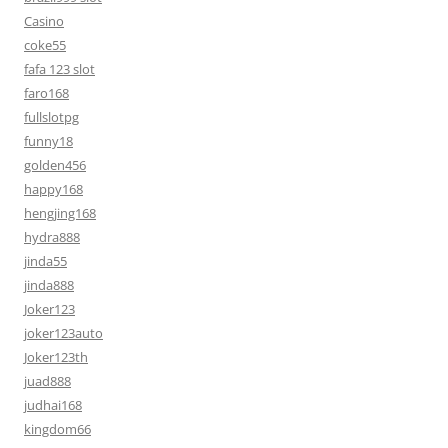
Casino
coke55
fafa 123 slot
faro168
fullslotpg
funny18
golden456
happy168
hengjing168
hydra888
jinda55
jinda888
Joker123
joker123auto
Joker123th
juad888
judhai168
kingdom66