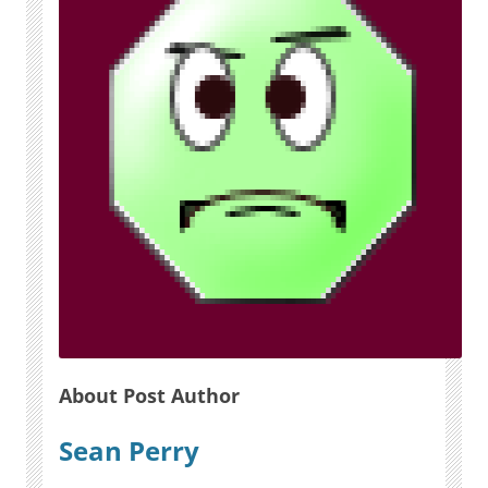
About Post Author
Sean Perry