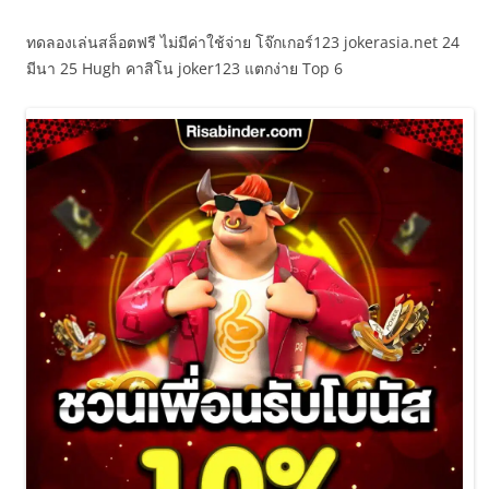
ทดลองเล่นสล็อตฟรี ไม่มีค่าใช้จ่าย โจ๊กเกอร์123 jokerasia.net 24
มีนา 25 Hugh คาสิโน joker123 แตกง่าย Top 6