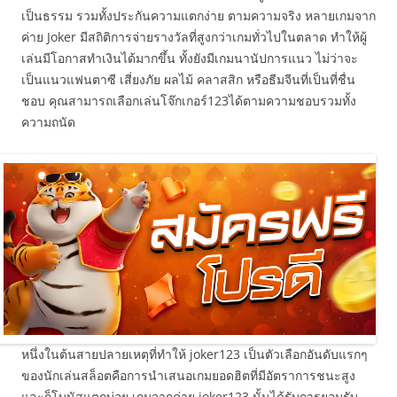
เป็นธรรม รวมทั้งประกันความแตกง่าย ตามความจริง หลายเกมจาก
ค่าย Joker มีสถิติการจ่ายรางวัลที่สูงกว่าเกมทั่วไปในตลาด ทำให้ผู้
เล่นมีโอกาสทำเงินได้มากขึ้น ทั้งยังมีเกมนานัปการแนว ไม่ว่าจะ
เป็นแนวแฟนตาซี เสี่ยงภัย ผลไม้ คลาสสิก หรือธีมจีนที่เป็นที่ชื่น
ชอบ คุณสามารถเลือกเล่นโจ๊กเกอร์123ได้ตามความชอบรวมทั้ง
ความถนัด
หนึ่งในต้นสายปลายเหตุที่ทำให้ joker123 เป็นตัวเลือกอันดับแรกๆ
ของนักเล่นสล็อตคือการนำเสนอเกมยอดฮิตที่มีอัตราการชนะสูง
และก็โบนัสแตกบ่อย เกมจากค่าย joker123 นั้นได้รับการยอมรับ