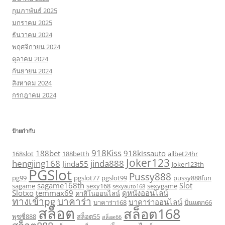
กุมภาพันธ์ 2025
มกราคม 2025
ธันวาคม 2024
พฤศจิกายน 2024
ตุลาคม 2024
กันยายน 2024
สิงหาคม 2024
กรกฎาคม 2024
ป้ายกำกับ
918Kiss
188bet
918kissauto
168slot
188betth
allbet24hr
Joker123
hengjing168
jinda888
Jinda55
Joker123th
PGSlot
Pussy888
pg99
pgslot77
pgslot99
pussy888fun
sagame168th
Slot
sagame
sexy168
sexygame
sexyauto168
Slotxo
temmax69
ดูหนังออนไลน์
คาสิโนออนไลน์
ทางเข้าpg
บาคาร่า
บาคาร่าออนไลน์
บาคาร่า168
ปั่นแตก66
สล็อต
สล็อต168
พุซซี่888
สล็อต55
สล็อต66