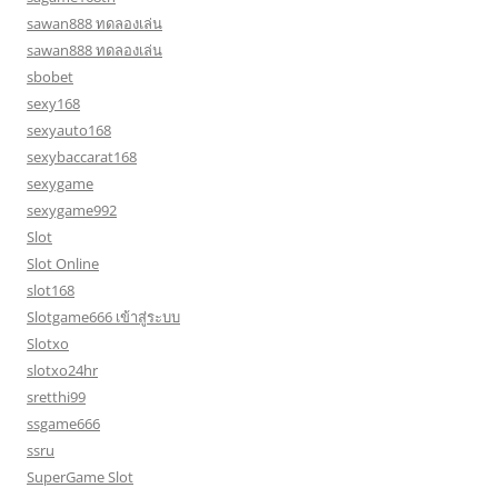
sawan888 ทดลองเล่น
sawan888 ทดลองเล่น
sbobet
sexy168
sexyauto168
sexybaccarat168
sexygame
sexygame992
Slot
Slot Online
slot168
Slotgame666 เข้าสู่ระบบ
Slotxo
slotxo24hr
sretthi99
ssgame666
ssru
SuperGame Slot