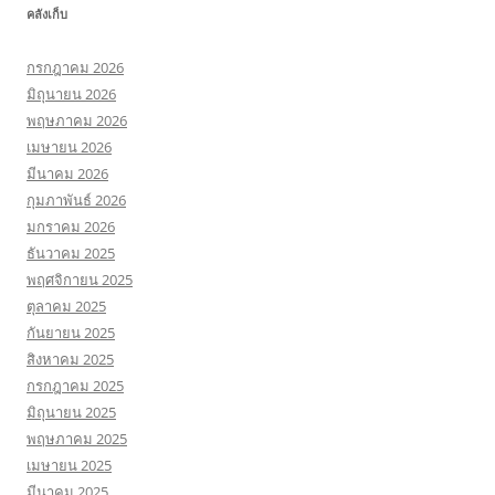
คลังเก็บ
กรกฎาคม 2026
มิถุนายน 2026
พฤษภาคม 2026
เมษายน 2026
มีนาคม 2026
กุมภาพันธ์ 2026
มกราคม 2026
ธันวาคม 2025
พฤศจิกายน 2025
ตุลาคม 2025
กันยายน 2025
สิงหาคม 2025
กรกฎาคม 2025
มิถุนายน 2025
พฤษภาคม 2025
เมษายน 2025
มีนาคม 2025