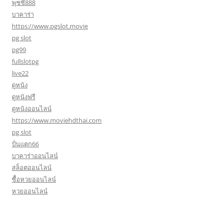
พุซซี่888
บาคาร่า
https://www.pgslot.movie
pg slot
pg99
fullslotpg
live22
ดูหนัง
ดูหนังฟรี
ดูหนังออนไลน์
https://www.moviehdthai.com
pg slot
ปั่นแตก66
บาคาร่าออนไลน์
สล็อตออนไลน์
ซื้อหวยออนไลน์
หวยออนไลน์