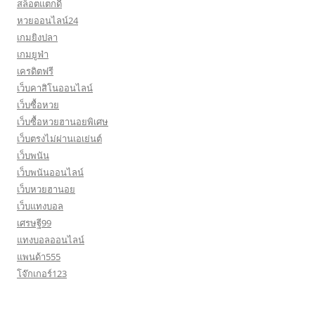
สล็อตแตกดี
หวยออนไลน์24
เกมยิงปลา
เกมยูฟ่า
เครดิตฟรี
เว็บคาสิโนออนไลน์
เว็บซื้อหวย
เว็บซื้อหวยฮานอยพิเศษ
เว็บตรงไม่ผ่านเอเย่นต์
เว็บพนัน
เว็บพนันออนไลน์
เว็บหวยฮานอย
เว็บแทงบอล
เศรษฐี99
แทงบอลออนไลน์
แพนด้า555
โจ๊กเกอร์123