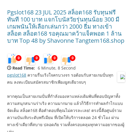
Pgslot168 23 JUL 2025 สล็อต168 รับทุนฟรี
ทันที 100 บาท แจกโบนัสวัยรุ่นทุนน้อย 300 มี
เกมพนันให้เลือกเล่นกว่า 2000 ธีม ทางเข้า
สล็อต สล็อต168 รอคุณมาคว้าแจ็คพอต 1 ล้าน
บาท Top 48 by Shavonne Tangtem168.shop
0
0
0
0
Read Time:
6 Minute, 8 Second
pgslot168
ความรื่นเริงใจครบวงจร รอต้อนรับสายเกมปั่นทุก
คน ลงทะเบียนสมัครสมาชิกเพียงยูสเดียวจบๆ
หากคุณเป็นสายเกมปั่นที่กำลังมองหาแหล่งเดิมพันที่ตอบปัญหาทั้ง
ความสนุกสนานร่าเริง ความมากมาย แล้วก็วิธีการทำผลกำไรแบบ
จัดเต็ม สล็อต168 คือคำตอบที่คุณไม่ควรละเลย! ตรงนี้คือศูนย์รวม
ความบันเทิงระดับพรีเมียม ที่เปิดให้บริการตลอด 24 ชั่วโมง ผ่าน
ทางเข้าเดียวที่สบาย ปลอดภัย รวมทั้งครอบคลุมทุกความอยากของผู้
เล่น