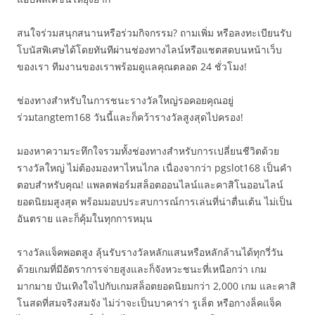
สนใจร่วมสนุกสนานหรือร่วมกิจกรรม? ถามเพิ่ม หรือลงทะเบียนรับ
โบนัสพิเศษได้โดยทันทีผ่านช่องทางไลน์หรือแชตสดบนหน้าเว็บ
ของเรา ทีมงานของเราพร้อมดูแลคุณตลอด 24 ชั่วโมง!
ช่องทางสำหรับในการชนะรางวัลใหญ่รอคอยคุณอยู่
ร่วมtangtem168 วันนี้และก็คว้ารางวัลสูงสุดไปครอง!
มองหาความระทึกใจรวมทั้งช่องทางสำหรับการเปลี่ยนชีวิตด้วย
รางวัลใหญ่ ไม่ต้องมองหาไหนไกล เนื่องจากว่า pgslot168 เป็นคำ
ตอบสำหรับคุณ! แพลตฟอร์มสล็อตออนไลน์และคาสิโนออนไลน์
ยอดนิยมสูงสุด พร้อมมอบประสบการณ์การเล่นที่น่าตื่นเต้น ไม่เป็น
อันตราย และก็คุ้มในทุกการหมุน
รางวัลแจ็คพอตสูง ลุ้นรับรางวัลหลักแสนหรือหลักล้านได้ทุกวี่วัน
ด้วยเกมที่มีอัตราการจ่ายสูงและก็จังหวะชนะที่เหนือกว่า เกม
มากมาย บันเทิงใจไปกับเกมสล็อตยอดนิยมกว่า 2,000 เกม และคาสิ
โนสดที่สมจริงสมจัง ไม่ว่าจะเป็นบาคาร่า รูเล็ต หรือกางล็คแจ็ค