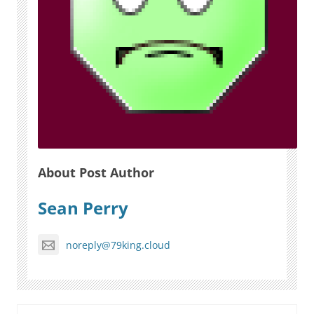
About Post Author
Sean Perry
noreply@79king.cloud