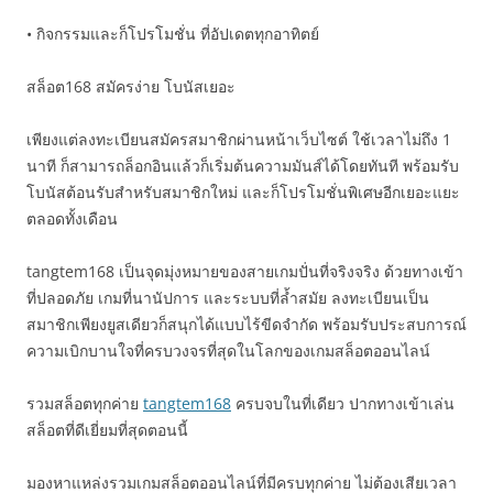
• กิจกรรมและก็โปรโมชั่น ที่อัปเดตทุกอาทิตย์
สล็อต168 สมัครง่าย โบนัสเยอะ
เพียงแต่ลงทะเบียนสมัครสมาชิกผ่านหน้าเว็บไซต์ ใช้เวลาไม่ถึง 1
นาที ก็สามารถล็อกอินแล้วก็เริ่มต้นความมันส์ได้โดยทันที พร้อมรับ
โบนัสต้อนรับสำหรับสมาชิกใหม่ และก็โปรโมชั่นพิเศษอีกเยอะแยะ
ตลอดทั้งเดือน
tangtem168 เป็นจุดมุ่งหมายของสายเกมปั่นที่จริงจริง ด้วยทางเข้า
ที่ปลอดภัย เกมที่นานัปการ และระบบที่ล้ำสมัย ลงทะเบียนเป็น
สมาชิกเพียงยูสเดียวก็สนุกได้แบบไร้ขีดจำกัด พร้อมรับประสบการณ์
ความเบิกบานใจที่ครบวงจรที่สุดในโลกของเกมสล็อตออนไลน์
รวมสล็อตทุกค่าย
tangtem168
ครบจบในที่เดียว ปากทางเข้าเล่น
สล็อตที่ดีเยี่ยมที่สุดตอนนี้
มองหาแหล่งรวมเกมสล็อตออนไลน์ที่มีครบทุกค่าย ไม่ต้องเสียเวลา