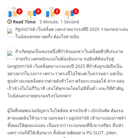
0
0
0
0
Read Time:
5 Minute, 1 Second
Pgslot168 เว็บสล็อต แตกง่ายมาแรงที่ปี 2025 รวมเกมน่าเล่น
โบนัสแตกหลายครั้ง ต้องใจสายปั่น
ถ้าเกิดคุณเป็นคนๆหนึ่งที่กำลังมองหาเว็บสล็อตดีๆที่เล่นง่าย
จ่ายจริง แตกหนักแบบไม่ต้องลุ้นนาน ขอยินดีต้อนรับสู่
tangtem168 เว็บสล็อตมาแรงแห่งปี 2025 ที่กำลังถูกเอ๋ยถึงเป็น
อย่างมากในวงการ เพราะว่าตรงนี้ไม่ใช่แค่เว็บธรรมดา แต่เป็น
ศูนย์รวมเกมสล็อตจากค่ายดังทั่วโลก พร้อมระบบออโต้ ฝาก-ถอน
เร็วข้างในไม่กี่วินาที เล่นได้ทุกเกมโดยไม่มีขั้นต่ำ และก็ที่สำคัญ
โบนัสแตกง่ายทุกเกมจริงๆไม่จกตา!
ผู้ใดที่เคยพบเจอปัญหาเว็บไซต์ล่ม ฝากเงินช้า เบิกเงินติด ต้องรอ
ตามแอดมินให้วุ่นวาย บอกเลยว่า pgslot168 เข้ามาแปลงภาพจำ
ทั้งผองให้คุณแน่นอน เนื่องจากว่าระบบของที่นี่เขาเสถียร ลื่นหัว
แตก! เกมก็มีให้เลือกมาก ทั้งยังค่ายฮิตอย่าง PG SLOT, Joker,