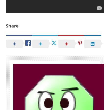
Share