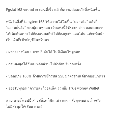
Pgslot168 ระบบฝาก-ถอนที่เร็ว แล้วก็ความปลอดภัยที่เหนือชั้น
หนึ่งในสิ่งที่ tangtem168 ให้ความใส่ใจเป็น “ความไว” แล้วก็
“ความมั่นใจ” ของผู้เล่นทุกคน เว็บแห่งนี้ใช้ระบบฝาก-ถอนแบบออ
โต้เต็มต้นแบบ ไม่ต้องแนบสลิป ไม่ต้องคุยกับแอดไม่น แค่กดที่หน้า
เว็บ เงินก็เข้าบัญชีในพริบตา
• ฝากอย่างน้อย 1 บาท ก็เล่นได้ ไม่มีเงื่อนไขผูกมัด
• ถอนสูงสุดได้วันละหลักล้าน ไม่จำกัดปริมาณครั้ง
• ปลอดภัย 100% ด้วยการเข้ารหัส SSL มาตรฐานเดียวกับธนาคาร
• รองรับทุกธนาคารและก็วอลเล็ต รวมถึง TrueMoney Wallet
สายเทรดก็แฮปปี้ สายสล็อตก็ฟิน เพราะทุกๆสิ่งทุกๆอย่างเร็วจริง
ไม่มีสะดุดให้เสียอารมณ์