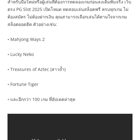
สำหรับมือใหม่หรือผู้เล่นที่ต้องการทดลองเกมก่อนลงเดิมพันจริง เว็บ
ตรง PG Slot 2025 เปิดโหมด ทดสอบเล่นสล็อตฟรี ครบทุกเกม ไม่
ต้องสมัคร ไม่ต้องฝากเงิน คุณสามารถเลือกเล่นได้ตามใจจากเกม
สล็อตยอดฮิต ตัวอย่างเช่น:
• Mahjong Ways 2
• Lucky Neko
• Treasures of Aztec (สาวถ้ำ)
• Fortune Tiger
• และอีกกว่า 100 เกม ที่อัปเดตล่าสุด