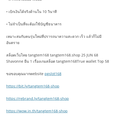
• เบิกเงินได้จริงด้านใน 10 วินาที
• ไม่จำเป็นที่จะต้องใช้บัญชีธนาคาร
เหมาะสมกับคนรุ่นใหม่ที่ปรารถนาความสะดวก เร็ว แล้วก็ไม่มี
อันตราย
สล็อตเว็บไทย tangtem168 tangtem168.shop 25 JUN 68
Shavonne ยืน 1 เรื่องเกมสล็อต tangtem168True wallet Top 58
ขอขอบคุณมากwebsite
pgslot168
https://bit.ly/tangtem168-shop
https://rebrand.ly/tangtem168-shop
https://wow.in.th/tangtem168-shop