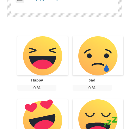
Happy
Sad
0
%
0
%