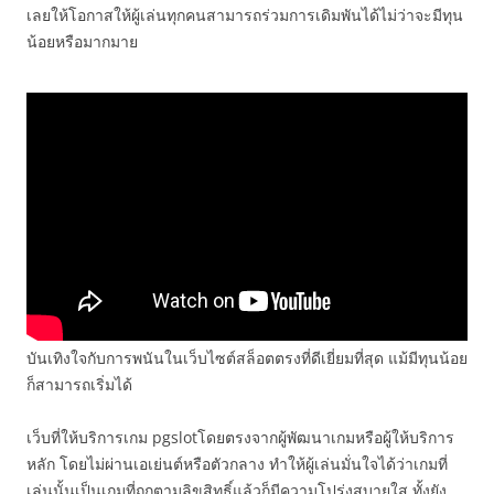
เลยให้โอกาสให้ผู้เล่นทุกคนสามารถร่วมการเดิมพันได้ไม่ว่าจะมีทุน
น้อยหรือมากมาย
บันเทิงใจกับการพนันในเว็บไซต์สล็อตตรงที่ดีเยี่ยมที่สุด แม้มีทุนน้อย
ก็สามารถเริ่มได้
เว็บที่ให้บริการเกม pgslotโดยตรงจากผู้พัฒนาเกมหรือผู้ให้บริการ
หลัก โดยไม่ผ่านเอเย่นต์หรือตัวกลาง ทำให้ผู้เล่นมั่นใจได้ว่าเกมที่
เล่นนั้นเป็นเกมที่ถูกตามลิขสิทธิ์แล้วก็มีความโปร่งสบายใส ทั้งยัง