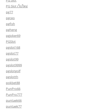
PG Slot
PG Slot เว็บใหม่
pg77
pgceo
pgfish
pgheng
pgjoker69
PGSlot
pgslot168
pgslot77
pgslot99
pgslot9999
pgslotgolf
pgslotth
pokbet88
PunPro66
PunPro777
puntaek66
puntaek77