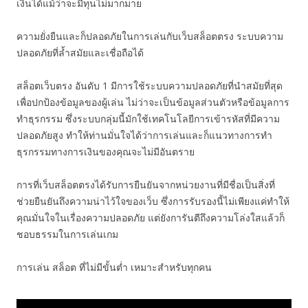
เงินได้แม้ว่าจะมีทุนไม่มากมาย
ความยั่งยืนและก็ปลอดภัยในการเล่นกับเว็บสล็อตตรง ระบบความ
ปลอดภัยที่ล้ำสมัยและเชื่อถือได้
สล็อตเว็บตรง อันดับ 1 มีการใช้ระบบความปลอดภัยที่นำสมัยที่สุด
เพื่อปกป้องข้อมูลของผู้เล่น ไม่ว่าจะเป็นข้อมูลส่วนตัวหรือข้อมูลการ
ทำธุรกรรม ซึ่งระบบกลุ่มนี้มักใช้เทคโนโลยีการเข้ารหัสที่มีความ
ปลอดภัยสูง ทำให้ท่านมั่นใจได้ว่าการเล่นและก็แนวทางการทำ
ธุรกรรมทางการเงินของคุณจะไม่มีอันตราย
การที่เว็บสล็อตตรงได้รับการยืนยันจากหน่วยงานที่มีชื่อเป็นสิ่งที่
ช่วยยืนยันถึงความน่าไว้ใจของเว็บ ซึ่งการรับรองนี้ไม่เพียงแค่ทำให้
คุณมั่นใจในเรื่องความปลอดภัย แต่ยังการันตีถึงความโล่งใสแล้วก็
ชอบธรรมในการเล่นเกม
การเล่น สล็อต ที่ไม่มีขั้นต่ำ เหมาะสำหรับทุกคน