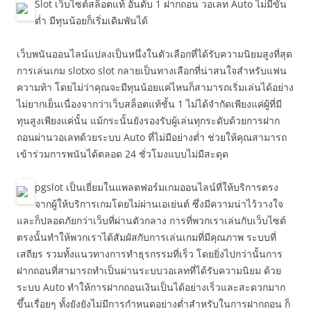
Slot เว็บไซต์สล็อตแท้ อันดับ 1 ฝากถอน วอเลท Auto ไม่มีขั้น
ต่ำ มีทุนน้อยก็เริ่มเดิมพันได้
เว็บพนันออนไลน์แปลงเป็นหนึ่งในตัวเลือกที่ได้รับความนิยมสูงที่สุด
การเล่นเกม slotxo slot กลายเป็นทางเลือกที่น่าสนใจสำหรับแฟน
ความท้า โดยไม่ว่าคุณจะมีทุนน้อยแค่ไหนก็สามารถเริ่มเล่นได้อย่าง
ไม่ยากเย็นเนื่องจากว่าเว็บสล็อตแท้ชั้น 1 ไม่ได้จำกัดเพียงแค่ผู้ที่มี
ทุนสูงเพียงแค่นั้น แม้กระนั้นยังรองรับผู้เล่นทุกระดับด้วยการฝาก
ถอนผ่านวอเลทด้วยระบบ Auto ที่ไม่มีอย่างต่ำ ช่วยให้คุณสามารถ
เข้าร่วมการพนันได้ตลอด 24 ชั่วโมงแบบไม่มีสะดุด
pgslot เป็นเยี่ยมในแพลตฟอร์มเกมออนไลน์ที่ให้บริการตรง
จากผู้ให้บริการเกมโดยไม่ผ่านเอเย่นต์ ซึ่งมีความน่าไว้วางใจ
และก็ปลอดภัยกว่าเว็บที่ผ่านตัวกลาง การที่พวกเราเล่นกับเว็บไซต์
ตรงนั้นทำให้พวกเราได้สัมผัสกับการเล่นเกมที่มีคุณภาพ ระบบที่
เสถียร รวมทั้งแนวทางการทำธุรกรรมที่เร็ว โดยยิ่งไปกว่านั้นการ
ฝากถอนที่สามารถทำเป็นผ่านระบบวอเลทที่ได้รับความนิยม ด้วย
ระบบ Auto ทำให้การฝากถอนเงินเป็นได้อย่างเร็วและสะดวกมาก
ขึ้นเรื่อยๆ ทั้งยังยังไม่มีการกำหนดอย่างต่ำสำหรับในการฝากถอน ก็