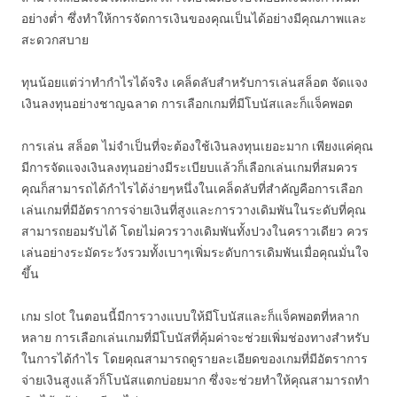
อย่างต่ำ ซึ่งทำให้การจัดการเงินของคุณเป็นได้อย่างมีคุณภาพและ
สะดวกสบาย
ทุนน้อยแต่ว่าทำกำไรได้จริง เคล็ดลับสำหรับการเล่นสล็อต จัดแจง
เงินลงทุนอย่างชาญฉลาด การเลือกเกมที่มีโบนัสและก็แจ็คพอต
การเล่น สล็อต ไม่จำเป็นที่จะต้องใช้เงินลงทุนเยอะมาก เพียงแค่คุณ
มีการจัดแจงเงินลงทุนอย่างมีระเบียบแล้วก็เลือกเล่นเกมที่สมควร
คุณก็สามารถได้กำไรได้ง่ายๆหนึ่งในเคล็ดลับที่สำคัญคือการเลือก
เล่นเกมที่มีอัตราการจ่ายเงินที่สูงและการวางเดิมพันในระดับที่คุณ
สามารถยอมรับได้ โดยไม่ควรวางเดิมพันทั้งปวงในคราวเดียว ควร
เล่นอย่างระมัดระวังรวมทั้งเบาๆเพิ่มระดับการเดิมพันเมื่อคุณมั่นใจ
ขึ้น
เกม slot ในตอนนี้มีการวางแบบให้มีโบนัสและก็แจ็คพอตที่หลาก
หลาย การเลือกเล่นเกมที่มีโบนัสที่คุ้มค่าจะช่วยเพิ่มช่องทางสำหรับ
ในการได้กำไร โดยคุณสามารถดูรายละเอียดของเกมที่มีอัตราการ
จ่ายเงินสูงแล้วก็โบนัสแตกบ่อยมาก ซึ่งจะช่วยทำให้คุณสามารถทำ