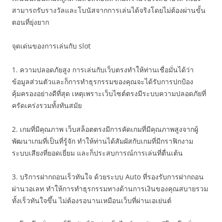
สามารถรับรางวัลและโบนัสจากการเล่นได้จริงโดยไม่ต้องผ่านขั้น
ตอนที่ยุ่งยาก
จุดเด่นของการเล่นกับ slot
1. ความปลอดภัยสูง การเล่นกับเว็บตรงทำให้ท่านเชื่อมั่นได้ว่า
ข้อมูลส่วนตัวและก็การทำธุรกรรมของคุณจะได้รับการปกป้อง
คุ้มครองอย่างดีที่สุด เหตุเพราะเว็บไซต์ตรงมีระบบความปลอดภัยที่
ครัดเคร่งรวมทั้งทันสมัย
2. เกมที่มีคุณภาพ เว็บสล็อตตรงมีการคัดเกมที่มีคุณภาพสูงจากผู้
พัฒนาเกมที่เป็นที่รู้จัก ทำให้ท่านได้สัมผัสกับเกมที่มีกราฟิกงาม
ระบบเสียงที่ยอดเยี่ยม และก็ประสบการณ์การเล่นที่ตื่นเต้น
3. บริการฝากถอนเร็วทันใจ ด้วยระบบ Auto ที่รองรับการฝากถอน
ผ่านวอเลท ทำให้การทำธุรกรรมทางด้านการเงินของคุณสบายรวม
ทั้งเร็วทันใจขึ้น ไม่ต้องรอนานเหมือนเว็บที่ผ่านเอเย่นต์