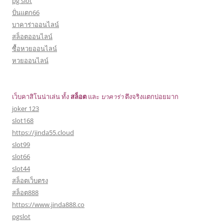
pg slot
ปั่นแตก66
บาคาร่าออนไลน์
สล็อตออนไลน์
ซื้อหวยออนไลน์
หวยออนไลน์
เว็บคาสิโนน่าเล่น ทั้ง
สล็อต
และ
บาคาร่า
ตึงจริงแตกบ่อยมาก
joker 123
slot168
https://jinda55.cloud
slot99
slot66
slot44
สล็อตเว็บตรง
สล็อต888
https://www.jinda888.co
pgslot