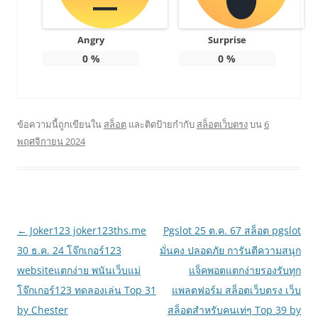
Angry
Surprise
0
%
0
%
ข้อความนี้ถูกเขียนใน
สล็อต
และติดป้ายกำกับ
สล็อตเว็บตรง
บน
6
พฤศจิกายน 2024
เมนู
←
Joker123 joker123ths.me
Pgslot 25 ต.ค. 67 สล็อต pgslot
นำทาง
30 ธ.ค. 24 โจ๊กเกอร์123
มั่นคง ปลอดภัย การันตีความสนุก
เรื่อง
websiteแตกง่าย พนันเว็บแม่
แจ็คพอตแตกง่ายรองรับทุก
โจ๊กเกอร์123 ทดลองเล่น Top 31
แพลตฟอร์ม สล็อตเว็บตรง เว็บ
by Chester
สล็อตสำหรับคนเท่ๆ Top 39 by