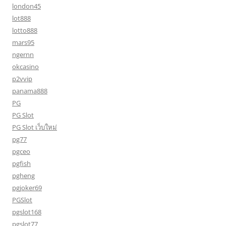
london45
lot888
lotto888
mars95
ngernn
okcasino
p2vvip
panama888
PG
PG Slot
PG Slot เว็บใหม่
pg77
pgceo
pgfish
pgheng
pgjoker69
PGSlot
pgslot168
pgslot77