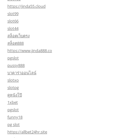
https://jinda55.cloud
slot99
slot66
slot44
สล็อตเว็บตรง
สล็อต888
https://www.jinda888.co
pgslot
pussy888
บาคาร่าออนไลน์
slotxo
slotpg
ดูหนังโป๊
1xbet
pgslot
funny18
pg slot
https://allbet24hr.site