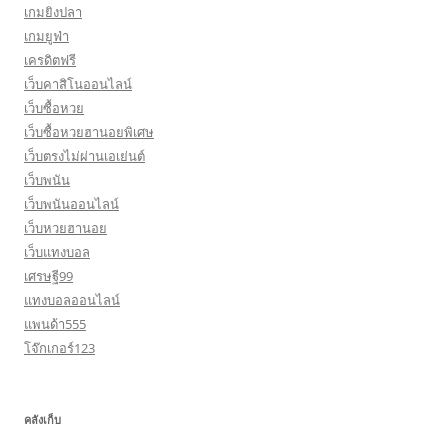
เกมยิงปลา
เกมยูฟ่า
เครดิตฟรี
เว็บคาสิโนออนไลน์
เว็บซื้อหวย
เว็บซื้อหวยฮานอยพิเศษ
เว็บตรงไม่ผ่านเอเย่นต์
เว็บพนัน
เว็บพนันออนไลน์
เว็บหวยฮานอย
เว็บแทงบอล
เศรษฐี99
แทงบอลออนไลน์
แพนด้า555
โจ๊กเกอร์123
คลังเก็บ