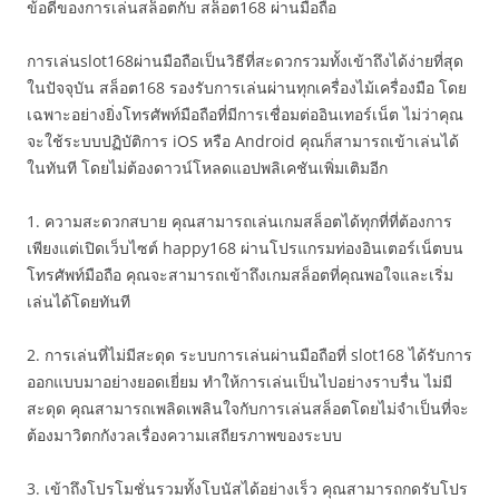
ข้อดีของการเล่นสล็อตกับ สล็อต168 ผ่านมือถือ
การเล่นslot168ผ่านมือถือเป็นวิธีที่สะดวกรวมทั้งเข้าถึงได้ง่ายที่สุด
ในปัจจุบัน สล็อต168 รองรับการเล่นผ่านทุกเครื่องไม้เครื่องมือ โดย
เฉพาะอย่างยิ่งโทรศัพท์มือถือที่มีการเชื่อมต่ออินเทอร์เน็ต ไม่ว่าคุณ
จะใช้ระบบปฏิบัติการ iOS หรือ Android คุณก็สามารถเข้าเล่นได้
ในทันที โดยไม่ต้องดาวน์โหลดแอปพลิเคชันเพิ่มเติมอีก
1. ความสะดวกสบาย คุณสามารถเล่นเกมสล็อตได้ทุกที่ที่ต้องการ
เพียงแต่เปิดเว็บไซต์ happy168 ผ่านโปรแกรมท่องอินเตอร์เน็ตบน
โทรศัพท์มือถือ คุณจะสามารถเข้าถึงเกมสล็อตที่คุณพอใจและเริ่ม
เล่นได้โดยทันที
2. การเล่นที่ไม่มีสะดุด ระบบการเล่นผ่านมือถือที่ slot168 ได้รับการ
ออกแบบมาอย่างยอดเยี่ยม ทำให้การเล่นเป็นไปอย่างราบรื่น ไม่มี
สะดุด คุณสามารถเพลิดเพลินใจกับการเล่นสล็อตโดยไม่จำเป็นที่จะ
ต้องมาวิตกกังวลเรื่องความเสถียรภาพของระบบ
3. เข้าถึงโปรโมชั่นรวมทั้งโบนัสได้อย่างเร็ว คุณสามารถกดรับโปร