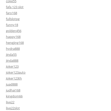
coke55
fafa 123 slot
faro168
fullslotpg
funny18
golden456
happy168
hengjing168
hydra888
jinda55
jinda888
Joker123
joker123auto
Joker123th
juad888
judhai168
kingdom66
live22
live22slot