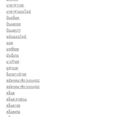
บาคาร่า168
บาคาร่าออนไลน์
ปั่นสล็อต
ปั่นแตก66
ปั่นแตก77
พนันออนไลน์
พอต
พุซซี่888
มันนี่เกม
มาเก๊า69
ยูฟ่าเบท
ล็อกดาวน์168
สมัครสมาชิก lotto432
สมัครสมาชิก lotto432
สล็อต
สล็อต 918kiss
สล็อต168
สล็อต456