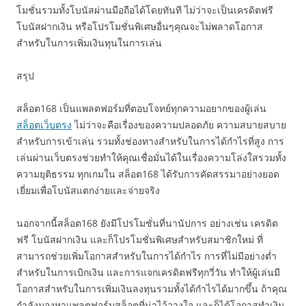
โมชั่นรวมทั้งโบนัสผ่านมือถือได้โดยทันที ไม่ว่าจะเป็นเครดิตฟรี
โบนัสฝากเงิน หรือโปรโมชั่นพิเศษอื่นๆคุณจะไม่พลาดโอกาส
สำหรับในการเพิ่มเงินทุนในการเล่น
สรุป
สล็อต168 เป็นแพลตฟอร์มที่ตอบโจทย์ทุกความอยากของผู้เล่น
สล็อตเว็บตรง
ไม่ว่าจะคือเรื่องของความปลอดภัย ความสบายสบาย
สำหรับการเข้าเล่น รวมทั้งช่องทางสำหรับในการได้กำไรที่สูง การ
เล่นผ่านเว็บตรงช่วยทำให้คุณเชื่อมั่นได้ในเรื่องความโล่งใสรวมทั้ง
ความยุติธรรม ทุกเกมใน สล็อต168 ได้รับการคัดสรรมาอย่างยอด
เยี่ยมเพื่อโบนัสแตกง่ายและจ่ายจริง
นอกจากนี้สล็อต168 ยังมีโปรโมชั่นที่นานัปการ อย่างเช่น เครดิต
ฟรี โบนัสฝากเงิน และก็โปรโมชั่นพิเศษสำหรับสมาชิกใหม่ ที่
สามารถช่วยเพิ่มโอกาสสำหรับในการได้กำไร การที่ไม่มีอย่างต่ำ
สำหรับในการเบิกเงิน และการแจกเครดิตฟรีทุกวี่วัน ทำให้ผู้เล่นมี
โอกาสสำหรับในการเพิ่มเงินลงทุนรวมทั้งได้กำไรได้มากขึ้น ถ้าคุณ
กำลังมองหาแพลตฟอร์มสล็อตที่น่าไว้วางใจ และก็ได้โอกาสทำเงิน