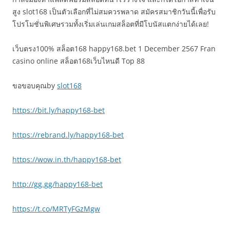
สูง slot168 เป็นตัวเลือกที่ไม่สมควรพลาด สมัครสมาชิกวันนี้เพื่อรับ
โปรโมชั่นพิเศษรวมทั้งเริ่มเล่นเกมสล็อตที่มีโบนัสแตกง่ายได้เลย!
เว็บตรง100% สล็อต168 happy168.bet 1 December 2567 Fran
casino online สล็อต168เว็บไหนดี Top 88
ขอขอบคุณby
slot168
https://bit.ly/happy168-bet
https://rebrand.ly/happy168-bet
https://wow.in.th/happy168-bet
http://gg.gg/happy168-bet
https://t.co/MRTyFGzMgw