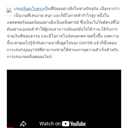
เกม
สล็อตเว็บตรง
เป็นที่นิยมอย่างยิ่งในช่วงปัจจุบัน เนื่องจากว่า
เป็นเกมที่เล่นง่าย สนุก และก็มีโอกาสทำกำไรสูง หนึ่งใน
แพลตฟอร์มยอดนิยมอย่างยิ่งเป็นสล็อต168 ซึ่งเป็นเว็บไซต์ตรงที่ไม่
ต้องผ่านเอเย่นต์ ทำให้ผู้เล่นสามารถมั่นอกมั่นใจได้ว่าจะได้รับการ
จ่ายเงินที่ชอบธรรม และมีโอกาสโบนัสแตกหลายครั้งขึ้น บทความ
นี้จะพาคุณไปรู้จักกับความน่าดึงดูดใจของ slot168 แล้วก็ขั้นตอน
การเล่นhappy168ที่สามารถช่วยให้ท่านบรรลุความสำเร็จสำหรับ
การเล่นเกมสล็อตออนไลน์