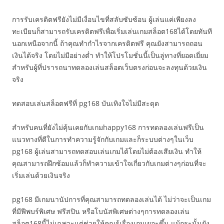
การรับเครดิตฟรียังไม่มีเงื่อนไขที่สลับซับซ้อน ผู้เล่นแค่เพียงลง
ทะเบียนก็สามารถรับเครดิตฟรีเพื่อเริ่มเล่นเกมสล็อต168ได้โดยทันที
นอกเหนือจากนี้ ถ้าคุณทำกำไรจากเครดิตฟรี คุณยังสามารถถอน
เงินได้จริง โดยไม่มีอย่างต่ำ ทำให้โปรโมชั่นนี้เป็นลู่ทางที่ยอดเยี่ยม
สำหรับผู้ที่ปรารถนาทดลองเล่นสล็อตเว็บตรงก่อนจะลงทุนด้วยเงิน
จริง
ทดสอบเล่นสล็อตฟรีที่ pg168 บันเทิงใจไม่มีสะดุด
สำหรับคนที่ยังไม่คุ้นเคยกับเกมhappy168 การทดลองเล่นฟรีเป็น
แนวทางที่ดีในการทำความรู้จักกับเกมและก็ระบบต่างๆในเว็บ
pg168 ผู้เล่นสามารถทดสอบเล่นเกมได้โดยไม่ต้องเสียเงิน ทำให้
คุณสามารถฝึกซ้อมแล้วก็ทำความเข้าใจเกี่ยวกับเกมต่างๆก่อนที่จะ
เริ่มเล่นด้วยเงินจริง
pg168 มีเกมนานัปการที่คุณสามารถทดลองเล่นได้ ไม่ว่าจะเป็นเกม
ที่มีฟีพบร์พิเศษ ฟรีสปิน หรือโบนัสพิเศษต่างๆการทดลองเล่น
สล็อต168นี้ไม่เฉพาะแต่ช่วยให้คุณรู้เรื่องเกมเยอะขึ้น แม้กระนั้นยัง