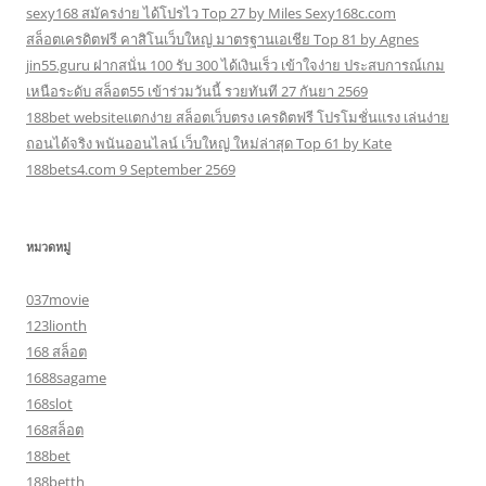
sexy168 สมัครง่าย ได้โปรไว Top 27 by Miles Sexy168c.com
สล็อตเครดิตฟรี คาสิโนเว็บใหญ่ มาตรฐานเอเชีย Top 81 by Agnes
jin55.guru ฝากสนั่น 100 รับ 300 ได้เงินเร็ว เข้าใจง่าย ประสบการณ์เกม
เหนือระดับ สล็อต55 เข้าร่วมวันนี้ รวยทันที 27 กันยา 2569
188bet websiteแตกง่าย สล็อตเว็บตรง เครดิตฟรี โปรโมชั่นแรง เล่นง่าย
ถอนได้จริง พนันออนไลน์ เว็บใหญ่ ใหม่ล่าสุด Top 61 by Kate
188bets4.com 9 September 2569
หมวดหมู่
037movie
123lionth
168 สล็อต
1688sagame
168slot
168สล็อต
188bet
188betth