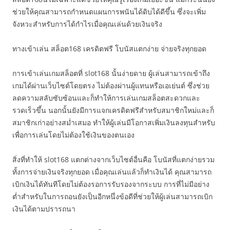
ช่วยให้คุณสามารถกำหนดแผนการพนันได้ดิบได้ดีขึ้น ซึ่งจะเพิ่ม
จังหวะสำหรับการได้กำไรเมื่อคุณเล่นด้วยเงินจริง
ทางเข้าเล่น สล็อต168 เครดิตฟรี โบนัสแตกง่าย จ่ายจริงทุกยอด
การเข้าเล่นเกมสล็อตที่ slot168 นั้นง่ายดาย ผู้เล่นสามารถเข้าถึง
เกมได้ผ่านเว็บไซต์โดยตรง ไม่ต้องผ่านผู้แทนหรือเอเย่นต์ ซึ่งช่วย
ลดความสลับซับซ้อนและก็ทำให้การเล่นเกมสล็อตสะดวกและ
รวดเร็วขึ้น นอกนั้นยังมีการแจกเครดิตฟรีสำหรับสมาชิกใหม่และก็
สมาชิกเก่าอย่างสม่ำเสมอ ทำให้ผู้เล่นมีโอกาสเพิ่มเงินลงทุนสำหรับ
เพื่อการเล่นโดยไม่ต้องใช้เงินของตนเอง
สิ่งที่ทำให้ slot168 แตกต่างจากเว็บไซต์อื่นคือ โบนัสที่แตกง่ายรวม
ทั้งการจ่ายเงินจริงทุกยอด เมื่อคุณเล่นแล้วก็ทำเงินได้ คุณสามารถ
เบิกเงินได้ทันทีโดยไม่ต้องรอการรับรองจากระบบ การที่ไม่มีอย่าง
ต่ำสำหรับในการถอนยังเป็นอีกหนึ่งข้อดีที่ช่วยให้ผู้เล่นสามารถเบิก
เงินได้ตามปรารถนา