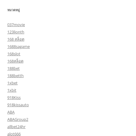
หมวดหมู่
037movie
123lionth
168 สล็อต
1688sagame
168slot
168สล็อต
188bet
188betth
1xbet
1xbit
918Kiss
918kissauto
ABA
ABAGroup2
allbet24hr
alot666