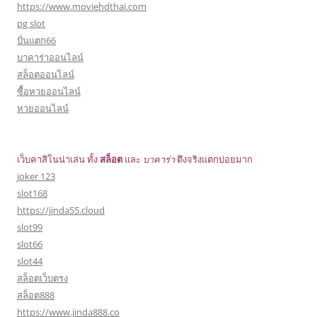
https://www.moviehdthai.com
pg slot
ปั่นแตก66
บาคาร่าออนไลน์
สล็อตออนไลน์
ซื้อหวยออนไลน์
หวยออนไลน์
เว็บคาสิโนน่าเล่น ทั้ง
สล็อต
และ
บาคาร่า
ตึงจริงแตกบ่อยมาก
joker 123
slot168
https://jinda55.cloud
slot99
slot66
slot44
สล็อตเว็บตรง
สล็อต888
https://www.jinda888.co