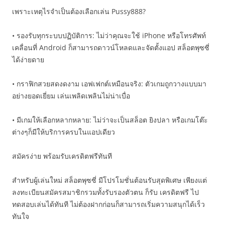
เพราะเหตุไรจำเป็นต้องเลือกเล่น Pussy888?
• รองรับทุกระบบปฏิบัติการ: ไม่ว่าคุณจะใช้ iPhone หรือโทรศัพท์
เคลื่อนที่ Android ก็สามารถดาวน์โหลดและจัดตั้งแอป สล็อตพุซซี่
ได้ง่ายดาย
• กราฟิกสวยสดงดงาม เอฟเฟกต์เหมือนจริง: ตัวเกมถูกวางแบบมา
อย่างยอดเยี่ยม เล่นเพลิดเพลินไม่น่าเบื่อ
• มีเกมให้เลือกหลากหลาย: ไม่ว่าจะเป็นสล็อต ยิงปลา หรือเกมโต๊ะ
ต่างๆก็มีให้บริการครบในแอปเดียว
สมัครง่าย พร้อมรับเครดิตฟรีทันที
สำหรับผู้เล่นใหม่ สล็อตพุซซี่ มีโปรโมชั่นต้อนรับสุดพิเศษ เพียงแต่
ลงทะเบียนสมัครสมาชิกรวมทั้งรับรองตัวตน ก็รับ เครดิตฟรี ไป
ทดสอบเล่นได้ทันที ไม่ต้องฝากก่อนก็สามารถเริ่มความสนุกได้เร็ว
ทันใจ