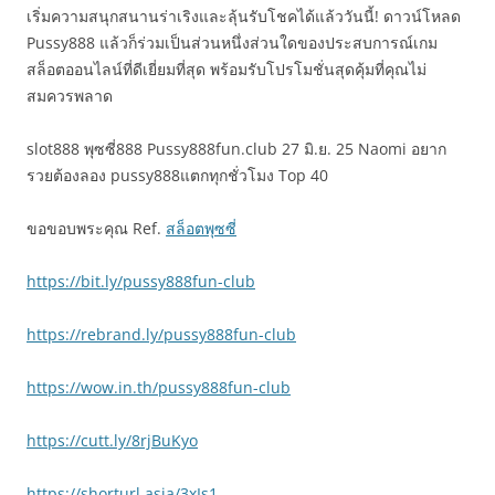
เริ่มความสนุกสนานร่าเริงและลุ้นรับโชคได้แล้ววันนี้! ดาวน์โหลด
Pussy888 แล้วก็ร่วมเป็นส่วนหนึ่งส่วนใดของประสบการณ์เกม
สล็อตออนไลน์ที่ดีเยี่ยมที่สุด พร้อมรับโปรโมชั่นสุดคุ้มที่คุณไม่
สมควรพลาด
slot888 พุซซี่888 Pussy888fun.club 27 มิ.ย. 25 Naomi อยาก
รวยต้องลอง pussy888แตกทุกชั่วโมง Top 40
ขอขอบพระคุณ Ref.
สล็อตพุซซี่
https://bit.ly/pussy888fun-club
https://rebrand.ly/pussy888fun-club
https://wow.in.th/pussy888fun-club
https://cutt.ly/8rjBuKyo
https://shorturl.asia/3xIs1