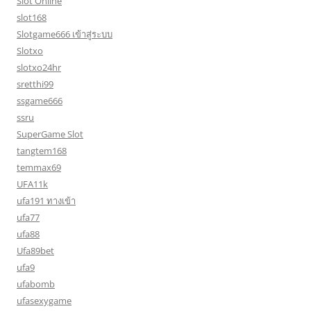
Slot Online
slot168
Slotgame666 เข้าสู่ระบบ
Slotxo
slotxo24hr
sretthi99
ssgame666
ssru
SuperGame Slot
tangtem168
temmax69
UFA11k
ufa191 ทางเข้า
ufa77
ufa88
Ufa89bet
ufa9
ufabomb
ufasexygame