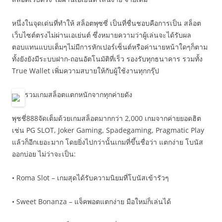
หนึ่งในจุดเด่นที่ทำให้ สล็อตพุซซี่ เป็นที่ชื่นชอบคือการเป็น สล็อต
เว็บไซต์ตรงไม่ผ่านเอเย่นต์ ซึ่งหมายความว่าผู้เล่นจะได้รับผล
ตอบแทนแบบเต็มๆไม่มีการหักเปอร์เซ็นต์หรือค่านายหน้าใดๆก็ตาม
ทั้งยังยังมีระบบฝาก-ถอนอัตโนมัติที่เร็ว รองรับทุกธนาคาร รวมทั้ง
True Wallet เพิ่มความสบายให้กับผู้ใช้งานทุกกรุ๊ป
รวมเกมสล็อตแตกหนักจากทุกค่ายดัง
พุชชี่888จัดเต็มด้วยเกมสล็อตมากกว่า 2,000 เกมจากค่ายยอดฮิต
เช่น PG SLOT, Joker Gaming, Spadegaming, Pragmatic Play
แล้วก็อีกเยอะมาก โดยยิ่งไปกว่านั้นเกมที่ขึ้นชื่อว่า แตกง่าย โบนัส
ออกบ่อย ไม่ว่าจะเป็น:
• Roma Slot – เกมสุดได้รับความนิยมที่โบนัสเข้ารัวๆ
• Sweet Bonanza – แจ็คพอตแตกง่าย มือใหม่ก็เล่นได้