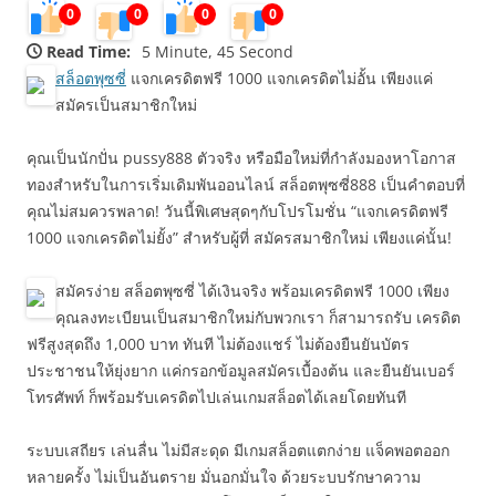
0
0
0
0
Read Time:
5 Minute, 45 Second
สล็อตพุซซี่
แจกเครดิตฟรี 1000 แจกเครดิตไม่อั้น เพียงแค่
สมัครเป็นสมาชิกใหม่
คุณเป็นนักปั่น pussy888 ตัวจริง หรือมือใหม่ที่กำลังมองหาโอกาส
ทองสำหรับในการเริ่มเดิมพันออนไลน์ สล็อตพุซซี่888 เป็นคำตอบที่
คุณไม่สมควรพลาด! วันนี้พิเศษสุดๆกับโปรโมชั่น “แจกเครดิตฟรี
1000 แจกเครดิตไม่ยั้ง” สำหรับผู้ที่ สมัครสมาชิกใหม่ เพียงแค่นั้น!
สมัครง่าย สล็อตพุซซี่ ได้เงินจริง พร้อมเครดิตฟรี 1000 เพียง
คุณลงทะเบียนเป็นสมาชิกใหม่กับพวกเรา ก็สามารถรับ เครดิต
ฟรีสูงสุดถึง 1,000 บาท ทันที ไม่ต้องแชร์ ไม่ต้องยืนยันบัตร
ประชาชนให้ยุ่งยาก แค่กรอกข้อมูลสมัครเบื้องต้น และยืนยันเบอร์
โทรศัพท์ ก็พร้อมรับเครดิตไปเล่นเกมสล็อตได้เลยโดยทันที
ระบบเสถียร เล่นลื่น ไม่มีสะดุด มีเกมสล็อตแตกง่าย แจ็คพอตออก
หลายครั้ง ไม่เป็นอันตราย มั่นอกมั่นใจ ด้วยระบบรักษาความ