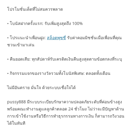
โปรโมชั่นเด็ดที่ไม่สมควรพลาด
• โบนัสฝากครั้งแรก: รับเพิ่มสูงสุดถึง 100%
• โปรแนะนำเพื่อนฝูง:
สล็อตพุซซี่
รับค่าคอมมิชชั่นเมื่อเพื่อนที่คุณ
ชวนเข้ามาเล่น
• คืนยอดเสีย: ทุกสัปดาห์รับเครดิตเงินคืนสูงสุดตามข้อตกลงที่ระบุ
• กิจกรรมแจกของรางวัลรวมทั้งโบนัสพิเศษ: ตลอดทั้งเดือน
ไม่มีอันตราย มั่นใจ ด้วยระบบเชื่อใจได้
pussy888 มีระบบระเบียบรักษาความปลอดภัยระดับที่ค่อนข้างสูง
พร้อมคณะทำงานดูแลลูกค้าตลอด 24 ชั่วโมง ไม่ว่าจะมีปัญหาด้าน
การเข้าใช้งานหรือวิธีการทำธุรกรรมทางการเงิน ก็สามารถวิงวอน
ได้ในทันที