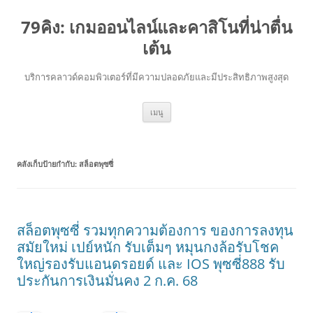
79คิง: เกมออนไลน์และคาสิโนที่น่าตื่น
เต้น
บริการคลาวด์คอมพิวเตอร์ที่มีความปลอดภัยและมีประสิทธิภาพสูงสุด
ข้าม
เมนู
ไป
ยัง
เนื้อหา
คลังเก็บป้ายกำกับ:
สล็อตพุซซี่
สล็อตพุซซี่ รวมทุกความต้องการ ของการลงทุน
สมัยใหม่ เปย์หนัก รับเต็มๆ หมุนกงล้อรับโชค
ใหญ่รองรับแอนดรอยด์ และ IOS พุซซี่888 รับ
ประกันการเงินมั่นคง 2 ก.ค. 68