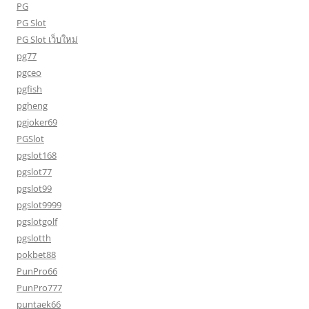
PG
PG Slot
PG Slot เว็บใหม่
pg77
pgceo
pgfish
pgheng
pgjoker69
PGSlot
pgslot168
pgslot77
pgslot99
pgslot9999
pgslotgolf
pgslotth
pokbet88
PunPro66
PunPro777
puntaek66