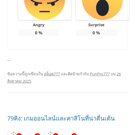
Angry
Surprise
0
%
0
%
…
ข้อความนี้ถูกเขียนใน
สล็อต777
และติดป้ายกำกับ
PunPro777
บน
26
สิงหาคม 2025
79คิง: เกมออนไลน์และคาสิโนที่น่าตื่นเต้น