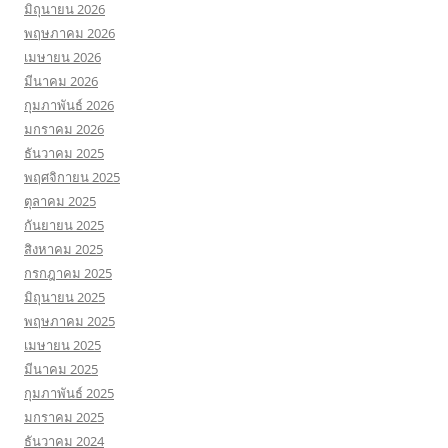
มิถุนายน 2026
พฤษภาคม 2026
เมษายน 2026
มีนาคม 2026
กุมภาพันธ์ 2026
มกราคม 2026
ธันวาคม 2025
พฤศจิกายน 2025
ตุลาคม 2025
กันยายน 2025
สิงหาคม 2025
กรกฎาคม 2025
มิถุนายน 2025
พฤษภาคม 2025
เมษายน 2025
มีนาคม 2025
กุมภาพันธ์ 2025
มกราคม 2025
ธันวาคม 2024