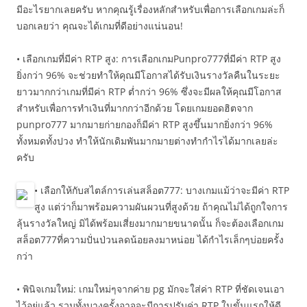
มีอะไรยากเลยครับ หากคุณรู้เรื่องหลักสำหรับเพื่อการเลือกเกมล่ะก็
บอกเลยว่า คุณจะได้เกมที่ดีอย่างแน่นอน!
• เลือกเกมที่มีค่า RTP สูง: การเลือกเกมPunpro777ที่มีค่า RTP สูง
ยิ่งกว่า 96% จะช่วยทำให้คุณมีโอกาสได้รับเงินรางวัลคืนในระยะ
ยาวมากกว่าเกมที่มีค่า RTP ต่ำกว่า 96% ซึ่งจะมีผลให้คุณมีโอกาส
สำหรับเพื่อการทำเงินที่มากกว่าอีกด้วย โดยเกมยอดฮิตจาก
punpro777 มากมายก่ายกองก็มีค่า RTP สูงขึ้นมากยิ่งกว่า 96%
ทั้งหมดทั้งปวง ทำให้นักเดิมพันมากมายต่างทำกำไรได้มากเลยล่ะ
ครับ
• เลือกให้กับสไตล์การเล่นสล็อต777: บางเกมแม้ว่าจะมีค่า RTP
สูง แต่ว่าก็มาพร้อมความผันผวนที่สูงด้วย ถ้าคุณไม่ได้ถูกใจการ
ลุ้นรางวัลใหญ่ มิได้พร้อมเสี่ยงมากมายขนาดนั้น ก็จะต้องเลือกเกม
สล็อต777ที่ความปั่นป่วนลดน้อยลงมาหน่อย ได้กำไรเล็กๆบ่อยครั้ง
กว่า
• พินิจเกมใหม่: เกมใหม่ๆจากค่าย pg มักจะใส่ค่า RTP ที่ชัดเจนเอา
ไว้อยู่แล้ว รวมทั้งบางครั้งอาจจะมีการปรับค่า RTP ในขั้นแรกให้ดี