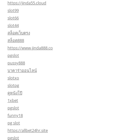
https://jinda55.cloud
slot99
slot66
slot44
สล็อตเว็บตรง
สล็อต888
https://www.jinda888.co
pgslot
pussy888
บาคาร่าออนไลน์
slotxo
slotpg
ดูหนังโป๊
1xbet
pgslot
funny18
pg slot
https://allbet24hr.site
pgslot