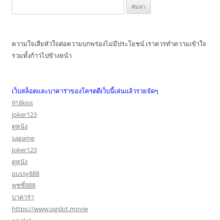
ค้นหา
สำหรับ:
ความใจเสียหัวใจต่อความบกพร่องไม่มีประโยชน์ เราควรทำความเข้าใจ
รวมทั้งก้าวไปข้างหน้า
เว็บสล็อตและบาคาร่าของโครตดีเว็บนี้เล่นแล้วรวยจัดๆ
918kiss
joker123
ดูหนัง
sagame
joker123
ดูหนัง
pussy888
พุซซี่888
บาคาร่า
https://www.pgslot.movie