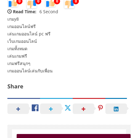
0
0
0
0
Read Time:
6 Second
เกมy8
เกมออนไลน์ฟรี
เล่นเกมออนไลน์ pc ฟรี
เว็บเกมออนไลน์
เกมทั้งหมด
เล่นเกมฟรี
เกมฟรีสนุกๆ
เกมออนไลน์เล่นกับเพื่อน
Share