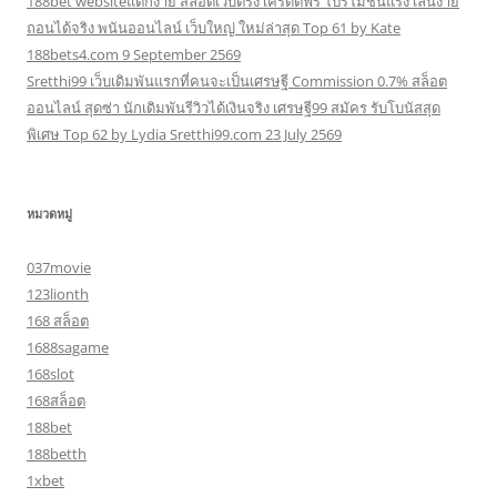
188bet websiteแตกง่าย สล็อตเว็บตรง เครดิตฟรี โปรโมชั่นแรง เล่นง่าย
ถอนได้จริง พนันออนไลน์ เว็บใหญ่ ใหม่ล่าสุด Top 61 by Kate
188bets4.com 9 September 2569
Sretthi99 เว็บเดิมพันแรกที่คนจะเป็นเศรษฐี Commission 0.7% สล็อต
ออนไลน์ สุดซ่า นักเดิมพันรีวิวได้เงินจริง เศรษฐี99 สมัคร รับโบนัสสุด
พิเศษ Top 62 by Lydia Sretthi99.com 23 July 2569
หมวดหมู่
037movie
123lionth
168 สล็อต
1688sagame
168slot
168สล็อต
188bet
188betth
1xbet