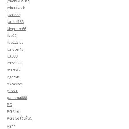
joker123auto
Joker123th
juad888
judhai168
kingdom66
live22
live22slot
london45
lot888
lotto888
mars95
ngernn
okcasino
p2vvip
panama888
PG
PG Slot
PG Slot เว็บใหม่
pg77