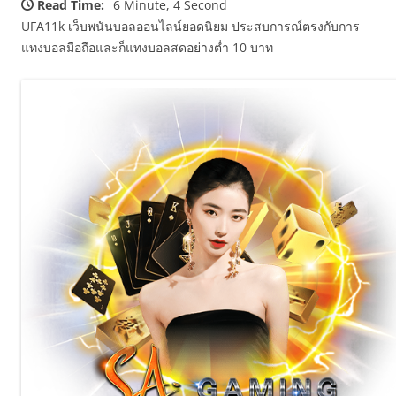
Read Time:
6 Minute, 4 Second
UFA11k เว็บพนันบอลออนไลน์ยอดนิยม ประสบการณ์ตรงกับการ
แทงบอลมือถือและก็แทงบอลสดอย่างต่ำ 10 บาท