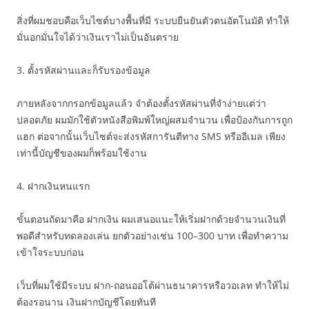
สิ่งที่ผมชอบคือเว็บไซต์บางพื้นที่มี ระบบยืนยันตัวตนอัตโนมัติ ทำให้
มั่นอกมั่นใจได้ว่าเงินเราไม่เป็นอันตราย
3. ตั้งรหัสผ่านและก็รับรองข้อมูล
ภายหลังจากกรอกข้อมูลแล้ว จำต้องตั้งรหัสผ่านที่จำง่ายแต่ว่า
ปลอดภัย ผมมักใช้ตัวหนังสือพิมพ์ใหญ่ผสมจำนวน เพื่อป้องกันการถูก
แฮก ต่อจากนั้นเว็บไซต์จะส่งรหัสการันตีทาง SMS หรืออีเมล เพียง
เท่านี้บัญชีของผมก็พร้อมใช้งาน
4. ฝากเงินหนแรก
ขั้นตอนถัดมาคือ ฝากเงิน ผมเสนอแนะให้เริ่มฝากด้วยจำนวนเงินที่
พอดีสำหรับทดลองเล่น ยกตัวอย่างเช่น 100–300 บาท เพื่อทำความ
เข้าใจระบบก่อน
เว็บที่ผมใช้มีระบบ ฝาก-ถอนออโต้ผ่านธนาคารหรือวอเลท ทำให้ไม่
ต้องรอนาน เงินฝากบัญชีโดยทันที