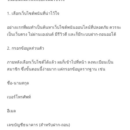
1. เลือกเว็บไซต์พนันที่น่าไว้ใจ
อย่างแรกที่ผมทำเป็นค้นหาเว็บไซต์พนันออนไลน์ที่ปลอดภัย ควรจะ
เป็นเว็บตรง ไม่ผ่านเอเย่นต์ มีรีวิวดี และก็มีระบบฝาก-ถอนออโต้
2. กรอกข้อมูลส่วนตัว
ภายหลังเลือกเว็บไซต์ได้แล้ว ผมก็เข้าไปที่หน้า ลงทะเบียนเป็น
สมาชิก ซึ่งขั้นตอนนี้ง่ายมาก แค่กรอกข้อมูลรากฐาน เช่น
ชื่อ-นามสกุล
เบอร์โทรศัพท์
อีเมล
เลขบัญชีธนาคาร (สำหรับฝาก-ถอน)