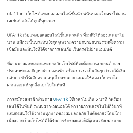
ufa11bet เว็บไซต์แทงบอลออนไลน์ชั้นนำ พนันบอลเว็บตรงไม่ผ่าน
เอเย่นต์ เล่นได้ทุกที่ทุกเวลา
UFA11k เว็บแทงบอลออนไลน์ชั้นแนวหน้า ที่ผมพึ่งได้ลองเล่นมาไม่
นาน แม้กระนั้นประทับใจสุดๆเพราะความสบายสบายรวมทั้งความ
เชื่อมั่นและมั่นใจที่ได้จากการเล่นกับ เว็บตรงไม่ผ่านเอเย่นต์
ที่ผ่านมาผมเคยลองแทงบอลกับเว็บไซต์ที่จะต้องผ่านเอเย่นต์ บ่อย
ประสบพบเจอปัญหาฝาก-ถอนช้า ครั้งคราวรอเป็นวันๆกว่าจะได้เงิน
กลับมา ทำให้เสียความสนุกไปมากมาย แต่พอใช้ลอง เว็บตรงไม่
ผ่านเอเย่นต์ ทุกสิ่งแปรไปในทันที
การสมัครสมาชิกง่ายดาย
UFA11k
ใช้เวลาไม่เกิน 5 นาที ก็พร้อม
เล่นได้ในทันที ระบบฝาก-ถอนออโต้ ทำรายการเสร็จในไม่กี่วินาที
แถมยังมั่นใจได้ว่าเงินทุกบาทของผมปลอดภัย ไม่ต้องกลัวโดนโกง
เนื่องจากเป็นเว็บไซต์ที่ได้รับการรับรองแล้วก็มีผู้เล่นจริงเยอะแยะ