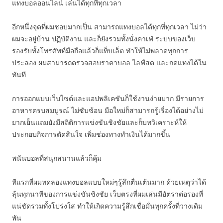
แทงบอลออนไลน์ เล่นได้ทุกที่ทุกเวลา
อีกหนึ่งจุดที่ผมชอบมากเป็น สามารถแทงบอลได้ทุกที่ทุกเวลา ไม่ว่า
ผมจะอยู่บ้าน ปฏิบัติงาน และก็ยังรวมทั้งนั่งคาเฟ่ ระบบของเว็บ
รองรับทั้งโทรศัพท์มือถือแล้วก็แท็บเล็ต ทำให้ไม่พลาดทุกการ
ประลอง ผมสามารถตรวจสอบราคาบอล ไลฟ์สด และกดแทงได้ใน
ทันที
การออกแบบเว็บไซต์และแอปพลิเคชันก็ใช้งานง่ายมาก มีรายการ
อาหารครบสมบูรณ์ ไม่ซับซ้อน มือใหม่ก็สามารถรู้เรื่องได้อย่างไม่
ยากเย็นแถมยังมีสถิติการแข่งขันชิงชัยและก็บทวิเคราะห์ให้
ประกอบกิจการตัดสินใจ เพิ่มช่องทางทำเงินได้มากขึ้น
พนันบอลที่สนุกสนานแล้วก็คุ้ม
ทีแรกที่ผมทดลองแทงบอลแบบใหม่ๆรู้สึกตื่นเต้นมาก ด้วยเหตุว่าได้
ลุ้นทุกนาทีของการแข่งขันชิงชัย เว็บตรงที่ผมเล่นมีอัตราต่อรองที่
แน่ชัดรวมทั้งโปร่งใส ทำให้เกิดความรู้สึกเชื่อมั่นทุกครั้งที่วางเดิม
พัน