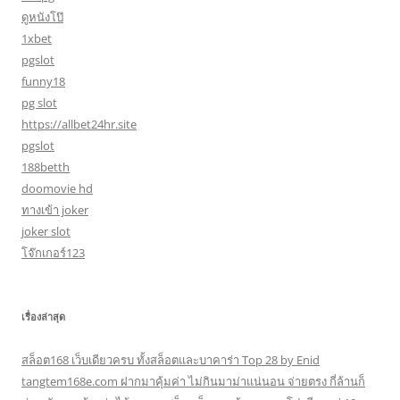
ดูหนังโป๊
1xbet
pgslot
funny18
pg slot
https://allbet24hr.site
pgslot
188betth
doomovie hd
ทางเข้า joker
joker slot
โจ๊กเกอร์123
เรื่องล่าสุด
สล็อต168 เว็บเดียวครบ ทั้งสล็อตและบาคาร่า Top 28 by Enid
tangtem168e.com ฝากมาคุ้มค่า ไม่กินมาม่าแน่นอน จ่ายตรง กี่ล้านก็