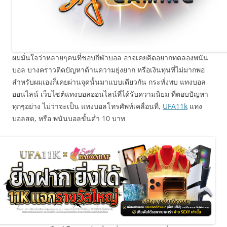
ผมมั่นใจว่าหลายๆคนที่ชอบกีฬาบอล อาจเคยคิดอยากทดลองพนัน
บอล บางคราวติดปัญหาด้านความยุ่งยาก หรือเงินทุนที่ไม่มากพอ
สำหรับผมเองก็เคยผ่านจุดนั้นมาแบบเดียวกัน กระทั่งพบ แทงบอล
ออนไลน์ เว็บไซต์แทงบอลออนไลน์ที่ได้รับความนิยม ที่ตอบปัญหา
ทุกๆอย่าง ไม่ว่าจะเป็น แทงบอลโทรศัพท์เคลื่อนที่,
UFA11k
แทง
บอลสด, หรือ พนันบอลขั้นต่ำ 10 บาท