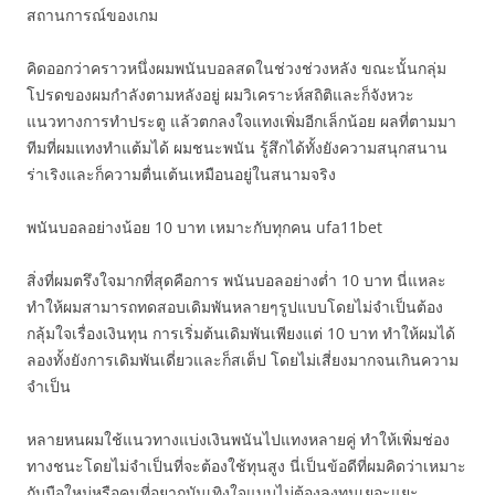
สถานการณ์ของเกม
คิดออกว่าคราวหนึ่งผมพนันบอลสดในช่วงช่วงหลัง ขณะนั้นกลุ่ม
โปรดของผมกำลังตามหลังอยู่ ผมวิเคราะห์สถิติและก็จังหวะ
แนวทางการทำประตู แล้วตกลงใจแทงเพิ่มอีกเล็กน้อย ผลที่ตามมา
ทีมที่ผมแทงทำแต้มได้ ผมชนะพนัน รู้สึกได้ทั้งยังความสนุกสนาน
ร่าเริงและก็ความตื่นเต้นเหมือนอยู่ในสนามจริง
พนันบอลอย่างน้อย 10 บาท เหมาะกับทุกคน ufa11bet
สิ่งที่ผมตรึงใจมากที่สุดคือการ พนันบอลอย่างต่ำ 10 บาท นี่แหละ
ทำให้ผมสามารถทดสอบเดิมพันหลายๆรูปแบบโดยไม่จำเป็นต้อง
กลุ้มใจเรื่องเงินทุน การเริ่มต้นเดิมพันเพียงแต่ 10 บาท ทำให้ผมได้
ลองทั้งยังการเดิมพันเดี่ยวและก็สเต็ป โดยไม่เสี่ยงมากจนเกินความ
จำเป็น
หลายหนผมใช้แนวทางแบ่งเงินพนันไปแทงหลายคู่ ทำให้เพิ่มช่อง
ทางชนะโดยไม่จำเป็นที่จะต้องใช้ทุนสูง นี่เป็นข้อดีที่ผมคิดว่าเหมาะ
กับมือใหม่หรือคนที่อยากบันเทิงใจแบบไม่ต้องลงทุนเยอะแยะ