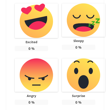
Sleepy
Excited
0
%
0
%
Angry
Surprise
0
%
0
%