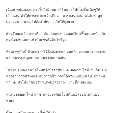
เว้นแต่พนันบอลแล้ว เว็บยังมีเกมคาสิโนและโปรโมชั่นเด็ดๆให้
เลือกเล่น ทำให้การเข้ามาเว็บเดียวสามารถสนุกสนานได้ครบทุก
ความสนุกสนาน ไม่ต้องไปหลายเว็บให้ยุ่งยาก
สำหรับผมแล้ว การเลือกเล่น เว็บแทงบอลออนไลน์ชั้นแนวหน้า เว็บ
ตรงไม่ผ่านเอเย่นต์ เป็นการตัดสินใจที่ถูก
ที่สุดปัจจุบันนี้ ด้วยเหตุว่าได้อีกทั้งความปลอดภัย ความสะดวกสบาย
และก็ความสนุกสนานแบบเต็มแบบอย่าง
ไม่ว่าจะเป็นผู้เล่นมือใหม่หรือมืออาชีพ แทงบอลออนไลน์ กับเว็บไซต์
ตรงสามารถสร้างประสบการณ์ที่น่าจำได้จริงๆแถมยังเล่นได้ทุกหน
ทุกแห่ง ทำให้ชีวิตของนักแทงบอลอย่างผมง่ายขึ้นเยอะแยะ
พนันบอลออนไลน์ สมัครแทงบอลกับเว็บพนันบอลออนไลน์แบบ
ง่ายๆ
ขั้นตอนสมัครแทงบอลที่ผมใช้จริง