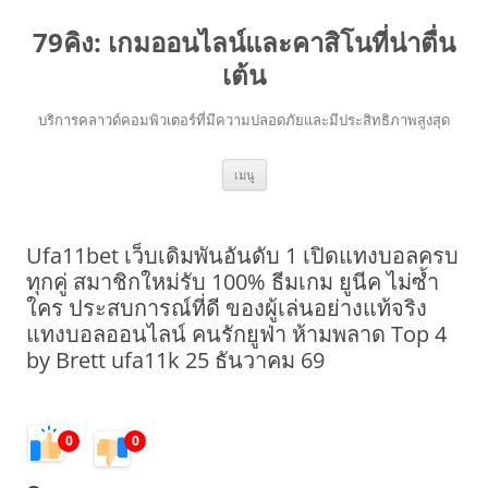
79คิง: เกมออนไลน์และคาสิโนที่น่าตื่น
เต้น
บริการคลาวด์คอมพิวเตอร์ที่มีความปลอดภัยและมีประสิทธิภาพสูงสุด
ข้าม
เมนู
ไป
ยัง
เนื้อหา
Ufa11bet เว็บเดิมพันอันดับ 1 เปิดแทงบอลครบ
ทุกคู่ สมาชิกใหม่รับ 100% ธีมเกม ยูนีค ไม่ซ้ำ
ใคร ประสบการณ์ที่ดี ของผู้เล่นอย่างแท้จริง
แทงบอลออนไลน์ คนรักยูฟ่า ห้ามพลาด Top 4
by Brett ufa11k 25 ธันวาคม 69
0
0