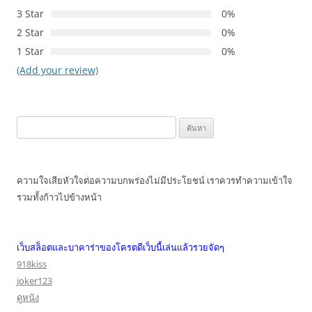
3 Star
0%
2 Star
0%
1 Star
0%
(Add your review)
ค้นหา
สำหรับ:
ความใจเสียหัวใจต่อความบกพร่องไม่มีประโยชน์ เราควรทำความเข้าใจ
รวมทั้งก้าวไปข้างหน้า
เว็บสล็อตและบาคาร่าของโครตดีเว็บนี้เล่นแล้วรวยจัดๆ
918kiss
joker123
ดูหนัง