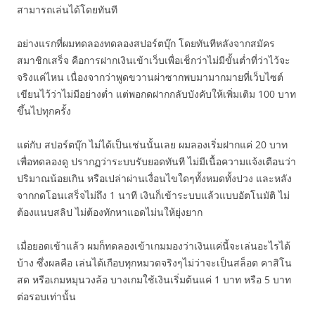
สามารถเล่นได้โดยทันที
อย่างแรกที่ผมทดลองทดลองสปอร์ตบุ๊ก โดยทันทีหลังจากสมัคร
สมาชิกเสร็จ คือการฝากเงินเข้าเว็บเพื่อเช็กว่าไม่มีขั้นต่ำที่ว่าไว้จะ
จริงแค่ไหน เนื่องจากว่าพูดขวานผ่าซากพบมามากมายที่เว็บไซต์
เขียนไว้ว่าไม่มีอย่างต่ำ แต่พอกดฝากกลับบังคับให้เพิ่มเติม 100 บาท
ขึ้นไปทุกครั้ง
แต่กับ สปอร์ตบุ๊ก ไม่ได้เป็นเช่นนั้นเลย ผมลองเริ่มฝากแค่ 20 บาท
เพื่อทดลองดู ปรากฏว่าระบบรับยอดทันที ไม่มีเนื้อความแจ้งเตือนว่า
ปริมาณน้อยเกิน หรือเปล่าผ่านเงื่อนไขใดๆทั้งหมดทั้งปวง และหลัง
จากกดโอนเสร็จไม่ถึง 1 นาที เงินก็เข้าระบบแล้วแบบอัตโนมัติ ไม่
ต้องแนบสลิป ไม่ต้องทักหาแอดไม่นให้ยุ่งยาก
เมื่อยอดเข้าแล้ว ผมก็ทดลองเข้าเกมมองว่าเงินแค่นี้จะเล่นอะไรได้
บ้าง ซึ่งผลคือ เล่นได้เกือบทุกหมวดจริงๆไม่ว่าจะเป็นสล็อต คาสิโน
สด หรือเกมหมุนวงล้อ บางเกมใช้เงินเริ่มต้นแค่ 1 บาท หรือ 5 บาท
ต่อรอบเท่านั้น