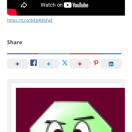
https://t.co/3iEbR8SFaE
Share