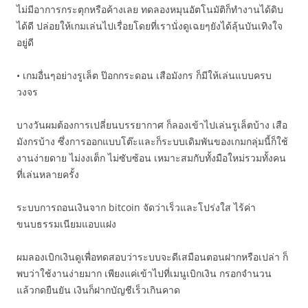
ไม่มีอาการกระตุกหรือค้างเลย ทดลองหมุนอัตโนมัติก็ทำงานได้ดิบ
ได้ดี ปล่อยให้เกมเล่นไปเรื่อยโดยที่เรานั่งดูเฉยๆยังได้ลุ้นบันเทิงใจ
อยู่ดี
• เกมอื่นๆอย่างรูเล็ต ป๊อกกระดอน เสือมังกร ก็มีให้เล่นแบบครบ
วงจร
บางวันผมต้องการเปลี่ยนบรรยากาศ ก็ลองเข้าไปเล่นรูเล็ตบ้าง เสือ
มังกรบ้าง ซึ่งการออกแบบโต๊ะและก็ระบบเดิมพันของเกมกลุ่มนี้ก็ใช้
งานง่ายดาย ไม่งงเต็ก ไม่ซับซ้อน เหมาะสมกับทั้งมือใหม่รวมทั้งคน
ที่เล่นหลายครั้ง
ระบบการถอนเงินจาก bitcoin จัดว่าเร็วและโปร่งใส ไร้ค่า
ขนบธรรมเนียมแอบแฝง
ผมลองเบิกเงินดูเพื่อทดสอบว่าระบบจะดีเสมือนตอนฝากหรือเปล่า ก็
พบว่าใช้งานง่ายมาก เพียงแค่เข้าไปที่เมนูเบิกเงิน กรอกจำนวน
แล้วกดยืนยัน เงินก็ฝากบัญชีเร็วเกินคาด