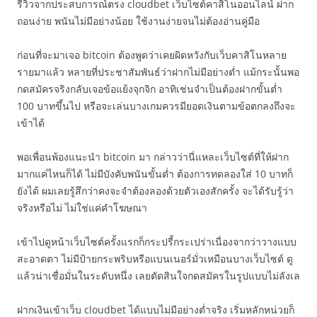
รีวิวจากประสบการณ์ตรง cloudbet เว็บไซต์คาสิโนออนไลน์ ฝาก
ถอนง่าย พนันไม่มีอย่างน้อย ใช้งานง่ายจนไม่ต้องอ่านคู่มือ
ก่อนที่จะมาเจอ bitcoin ต้องพูดว่าเคยผิดหวังกับเว็บคาสิโนหลาย
รายมาแล้ว หลายที่ประชาสัมพันธ์ว่าฝากไม่มีอย่างต่ำ แม้กระนั้นพอ
กดสมัครจริงกลับเจอข้อแย้งจุกจิก อาทิเช่นจำเป็นต้องฝากขั้นต่ำ
100 บาทขึ้นไป หรือจะเล่นบางเกมควรมียอดเงินตามข้อตกลงถึงจะ
เข้าได้
พอเพื่อนพ้องแนะนำ bitcoin มา กล่าวว่านี่แหละเว็บไซต์ที่ให้ฝาก
มากแค่ไหนก็ได้ ไม่มีบังคับพนันขั้นต่ำ ต้องการทดลองใส่ 10 บาทก็
ยังได้ ผมเลยรู้สึกว่าคงจะจำต้องลองด้วยตัวเองสักครั้ง จะได้รับรู้ว่า
จริงหรือไม่ ไม่ใช่แค่คำโฆษณา
เข้าไปดูหน้าเว็บไซต์ครั้งแรกก็กระปรี้กระเปร่าเนื่องจากว่าวางแบบ
สะอาดตา ไม่มีป้ายกระพริบหรือแบนเนอร์มั่วเหมือนบางเว็บไซต์ ดู
แล้วน่าเชื่อมั่นในระดับหนึ่ง เลยตัดสินใจกดสมัครในรูปแบบไม่ลังเล
ฝากเงินเข้าเว็บ cloudbet ได้แบบไม่มีอย่างต่ำจริง เริ่มหลักหน่วยก็