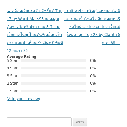
เมนู
←
สล็อตเว็บตรง ลิขสิทธิ์แท้ Top
1xbit websiteใหญ่ แทงบอลไลฟ์
นำทาง
17 by Ward Mars95 กล่องสุ่ม
สด ราคาน้ำไหลไว อัปเดตแบบเรี
เรื่อง
ลุ้นรางวัลฟรี ฝาก-ถอน 3 วิ ยอด
ยลไทม์ casino online เว็บแม่
เล็กยอดใหญ่ โอนทันที สล็อตเว็บ
ใหม่ล่าสุด Top 28 by Clarita 6
ตรง แนะนำเพื่อน รับเงินฟรี ทันที
ธ.ค. 68
→
12 กุมภา 26
Average Rating
5 Star
0%
4 Star
0%
3 Star
0%
2 Star
0%
1 Star
0%
(Add your review)
ค้นหา