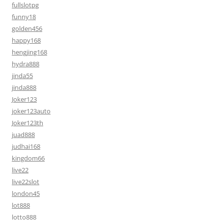
fullslotpg
funny18
golden456
happy168
hengjing168
hydra888
jinda55
jinda888
Joker123
joker123auto
Joker123th
juad888
judhai168
kingdom66
live22
live22slot
london45
lot888
lotto888