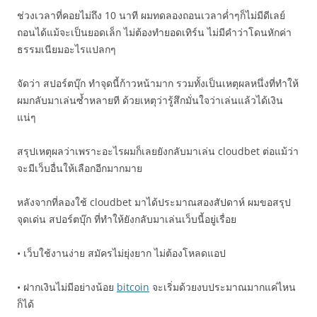
ช่วงเวลาที่คอยไม่ถึง 10 นาที ผมทดลองถอนเวลาค่ำๆก็ไม่มีดีเลย์
ถอนได้แม้จะเป็นยอดเล็ก ไม่ต้องทำยอดเทิร์น ไม่มีคำว่าโดนหักค่า
ธรรมเนียมอะไรแปลกๆ
จัดว่า สปอร์ตบุ๊ก ทำจุดนี้ก้าวหน้ามาก รวมทั้งเป็นเหตุผลหนึ่งที่ทำให้
ผมกลับมาเล่นซ้ำหลายที ด้วยเหตุว่ารู้สึกมั่นใจว่าเล่นแล้วได้เงิน
แน่ๆ
สรุปเหตุผลว่าเพราะอะไรผมก็เลยยังกลับมาเล่น cloudbet ต่อแม้ว่า
จะมีเว็บอื่นให้เลือกอีกมากมาย
หลังจากที่ลองใช้ cloudbet มาได้ประมาณสองสัปดาห์ ผมขอสรุป
จุดเด่น สปอร์ตบุ๊ก ที่ทำให้ยังกลับมาเล่นเว็บนี้อยู่เรื่อย
• เว็บใช้งานง่าย สมัครไม่ยุ่งยาก ไม่ต้องโหลดแอป
• ฝากเงินไม่มีอย่างน้อย
bitcoin
จะเริ่มด้วยงบประมาณมากแค่ไหน
ก็ได้