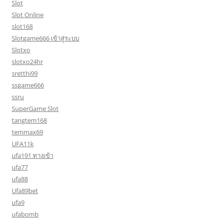
Slot
Slot Online
slot168
Slotgame666 เข้าสู่ระบบ
Slotxo
slotxo24hr
sretthi99
ssgame666
ssru
SuperGame Slot
tangtem168
temmax69
UFA11k
ufa191 ทางเข้า
ufa77
ufa88
Ufa89bet
ufa9
ufabomb