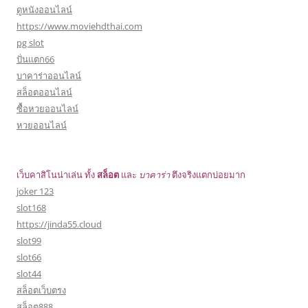
ดูหนังออนไลน์
https://www.moviehdthai.com
pg slot
ปั่นแตก66
บาคาร่าออนไลน์
สล็อตออนไลน์
ซื้อหวยออนไลน์
หวยออนไลน์
เว็บคาสิโนน่าเล่น ทั้ง
สล็อต
และ
บาคาร่า
ตึงจริงแตกบ่อยมาก
joker 123
slot168
https://jinda55.cloud
slot99
slot66
slot44
สล็อตเว็บตรง
สล็อต888