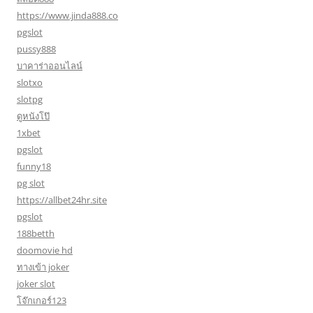
https://www.jinda888.co
pgslot
pussy888
บาคาร่าออนไลน์
slotxo
slotpg
ดูหนังโป๊
1xbet
pgslot
funny18
pg slot
https://allbet24hr.site
pgslot
188betth
doomovie hd
ทางเข้า joker
joker slot
โจ๊กเกอร์123