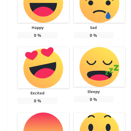
Happy
Sad
0
%
0
%
Sleepy
Excited
0
%
0
%