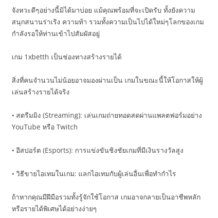
จังหวะดีๆอย่างนี้มิได้มาบ่อย แม้คุณพร้อมที่จะเปิดรับ ทั้งยังความ
สนุกสนานร่าเริง ความท้า รวมทั้งความเป็นไปได้ใหม่ๆโลกของเกม
กำลังรอให้ท่านเข้าไปสัมผัสอยู่
เกม 1xbetth เป็นช่องทางสร้างรายได้
สิ่งที่คนจำนวนไม่น้อยอาจมองผ่านเป็น เกมในขณะนี้ให้โอกาสให้ผู้
เล่นสร้างรายได้จริง
• สตรีมมิง (Streaming): เล่นเกมถ่ายทอดสดผ่านแพลตฟอร์มอย่าง
YouTube หรือ Twitch
• อีสปอร์ต (Esports): การแข่งขันชิงชัยเกมที่มีเงินรางวัลสูง
• วิธีขายไอเทมในเกม: แลกไอเทมกับผู้เล่นอื่นเพื่อทำกำไร
ถ้าหากคุณมีฝีมือรวมทั้งรู้จักใช้โอกาส เกมอาจกลายเป็นอาชีพหลัก
หรือรายได้พิเศษได้อย่างง่ายๆ