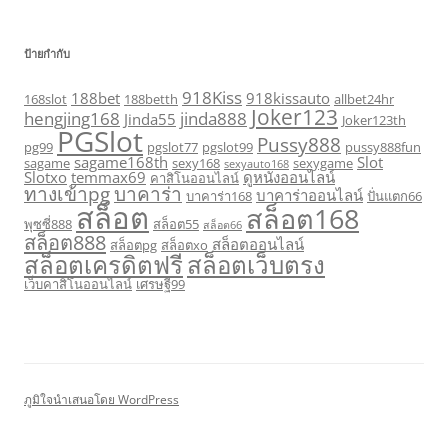
ป้ายกำกับ
918Kiss
188bet
918kissauto
168slot
188betth
allbet24hr
Joker123
hengjing168
jinda888
Jinda55
Joker123th
PGSlot
Pussy888
pg99
pgslot77
pgslot99
pussy888fun
sagame168th
Slot
sagame
sexy168
sexygame
sexyauto168
Slotxo
temmax69
ดูหนังออนไลน์
คาสิโนออนไลน์
ทางเข้าpg
บาคาร่า
บาคาร่าออนไลน์
บาคาร่า168
ปั่นแตก66
สล็อต
สล็อต168
พุซซี่888
สล็อต55
สล็อต66
สล็อต888
สล็อตออนไลน์
สล็อตpg
สล็อตxo
สล็อตเครดิตฟรี
สล็อตเว็บตรง
เว็บคาสิโนออนไลน์
เศรษฐี99
ภูมิใจนำเสนอโดย WordPress