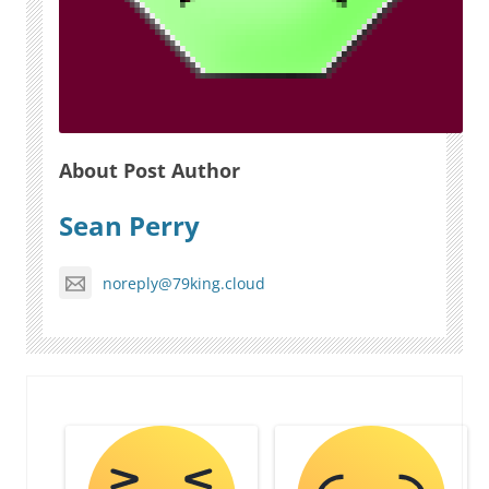
About Post Author
Sean Perry
noreply@79king.cloud