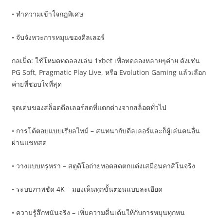
• ทำความเข้าใจกฎพิเศษ
• จับจังหวะการหมุนของดีลเลอร์
กลเม็ด: ใช้โหมดทดลองเล่น 1xbet เพื่อทดลองหลายๆค่าย ดังเช่น
PG Soft, Pragmatic Play Live, หรือ Evolution Gaming แล้วเลือก
ค่ายที่ชอบใจที่สุด
จุดเด่นของสล็อตดีลเลอร์สดที่แตกต่างจากสล็อตทั่วไป
• การโต้ตอบแบบเรียลไทม์ – สนทนากับดีลเลอร์และก็ผู้เล่นคนอื่น
ผ่านแชทสด
• วางแบบหรูหรา – สตูดิโอถ่ายทอดสดตกแต่งเสมือนคาสิโนจริง
• ระบบภาพชัด 4K – มองเห็นทุกขั้นตอนแบบละเอียด
• ความรู้สึกพนันจริง – เพิ่มความตื่นเต้นให้กับการหมุนทุกหน