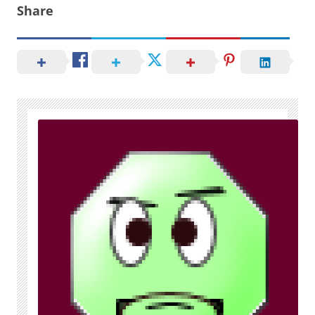
Share