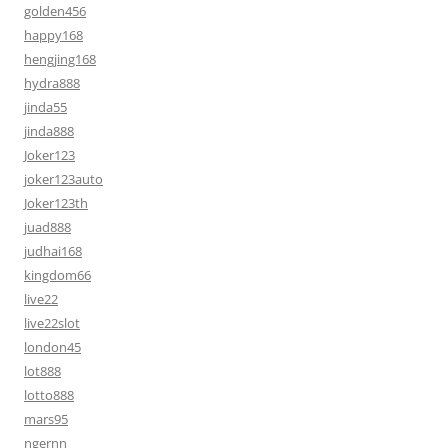
golden456
happy168
hengjing168
hydra888
jinda55
jinda888
Joker123
joker123auto
Joker123th
juad888
judhai168
kingdom66
live22
live22slot
london45
lot888
lotto888
mars95
ngernn