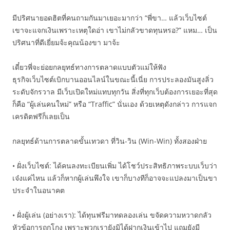
มีปริศนายอดฮิตที่คนถามกันมาเยอะมากว่า “พี่ขา… แล้วเว็บไซต์
เขาจะแจกเงินเพราะเหตุใดอ่า เขาไม่กลัวขาดทุนหรอ?” แหม… เป็น
ปริศนาที่ดีเยี่ยมจ้ะคุณน้องขา มาจ้ะ
เดี๋ยวพี่จะย่อยกลยุทธ์ทางการตลาดแบบตัวแม่ให้ฟัง
ธุรกิจเว็บไซต์เบิกบานออนไลน์ในขณะนี้เนี่ย การประลองมันสูงลิ่ว
ระดับจักรวาล มีเว็บเปิดใหม่แทบทุกวัน สิ่งที่ทุกเว็บต้องการเยอะที่สุด
ก็คือ “ผู้เล่นคนใหม่” หรือ “Traffic” นั่นเอง ด้วยเหตุดังกล่าว การแจก
เครดิตฟรีก็เลยเป็น
กลยุทธ์ด้านการตลาดขั้นเทวดา ที่วิน-วิน (Win-Win) ทั้งสองฝ่าย
• ฝั่งเว็บไซต์: ได้คนลงทะเบียนเพิ่ม ได้โชว์ประสิทธิภาพระบบเว็บว่า
เจ๋งแค่ไหน แล้วก็หากผู้เล่นพึงใจ เขาก็บางทีก็อาจจะแปลงมาเป็นขา
ประจำในอนาคต
• ฝั่งผู้เล่น (อย่างเรา): ได้ทุนฟรีมาทดลองเล่น ขจัดความหวาดกลัว
หัวข้อการถูกโกง เพราะพวกเรายังมิได้ฝากเงินเข้าไป แถมยังมี