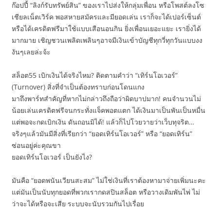
ก๊อปปี้ “ลิงก์รับทรัพย์สิน” ของเราไปส่งให้กลุ่มเพื่อน หรือโพสต์ลงโซ
เชียลเน็ตเวิร์ค พอสหายสมัครและมียอดเล่น เราก็จะได้เปอร์เซ็นต์
หรือได้เครดิตฟรีมาใช้แบบเสือนอนกิน ยิ่งเพื่อนเยอะแยะ เรายิ่งได้
มากมาย เชิญชวนเพลิดเพลินๆอาจมีเงินเข้าบัญชีทุกวี่ทุกวันแบบงง
งันๆเลยล่ะจ้ะ
สล็อต55 เบิกเงินได้จริงไหม? ติดตามคำว่า “เทิร์นโอเวอร์”
(Turnover) สิ่งที่จำเป็นต้องทราบก่อนโดนแกง
มาถึงพาร์ทสำคัญที่หากไม่กล่าวถึงถือว่าผิดบาปมาก! คนจำนวนไม่
น้อยเล่นเครดิตฟรีจนกระทั่งแจ็คพอตแตก ได้เงินมาเป็นพันเป็นหมื่น
แต่พอจะกดเบิกเงิน ดันถอนมิได้! แล้วก็ไปโวยวายว่าเว็บทุจริต…
จริงๆแล้วมันมีสิ่งที่เรียกว่า “ยอดเทิร์นโอเวอร์” หรือ “ยอดเทิร์น”
ซ่อนอยู่ค่ะคุณขา
ยอดเทิร์นโอเวอร์ เป็นยังไง?
มันคือ “ยอดพนันเวียนสะสม” ไม่ใช่เงินที่เราต้องหามาจ่ายเพิ่มนะคะ
แต่มันเป็นนับทุกยอดที่พวกเรากดสปินสล็อต หรือวางเดิมพันไพ่ ไม่
ว่าจะได้หรือจะเสีย ระบบจะนับรวมกันไปเรื่อย