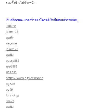
รวมทั้งก้าวไปข้างหน้า
เว็บสล็อตและบาคาร่าของโครตดีเว็บนี้เล่นแล้วรวยจัดๆ
918kiss
joker123
ดูหนัง
sagame
joker123
ดูหนัง
pussy888
พุซซี่888
บาคาร่า
https://www.pgslot.movie
pg slot
pg99
fullslotpg
live22
ดูหนัง