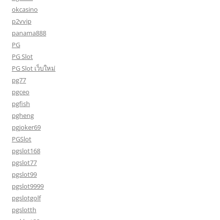
okcasino
p2vvip
panama888
PG
PG Slot
PG Slot เว็บใหม่
pg77
pgceo
pgfish
pgheng
pgjoker69
PGSlot
pgslot168
pgslot77
pgslot99
pgslot9999
pgslotgolf
pgslotth