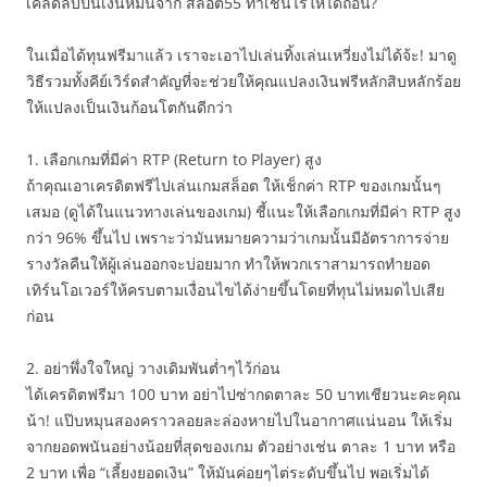
เคล็ดลับปั้นเงินหมื่นจาก สล็อต55 ทำเช่นไรให้ได้ถอน?
ในเมื่อได้ทุนฟรีมาแล้ว เราจะเอาไปเล่นทิ้งเล่นเหวี่ยงไม่ได้จ้ะ! มาดู
วิธีรวมทั้งคีย์เวิร์ดสำคัญที่จะช่วยให้คุณแปลงเงินฟรีหลักสิบหลักร้อย
ให้แปลงเป็นเงินก้อนโตกันดีกว่า
1. เลือกเกมที่มีค่า RTP (Return to Player) สูง
ถ้าคุณเอาเครดิตฟรีไปเล่นเกมสล็อต ให้เช็กค่า RTP ของเกมนั้นๆ
เสมอ (ดูได้ในแนวทางเล่นของเกม) ชี้แนะให้เลือกเกมที่มีค่า RTP สูง
กว่า 96% ขึ้นไป เพราะว่ามันหมายความว่าเกมนั้นมีอัตราการจ่าย
รางวัลคืนให้ผู้เล่นออกจะบ่อยมาก ทำให้พวกเราสามารถทำยอด
เทิร์นโอเวอร์ให้ครบตามเงื่อนไขได้ง่ายขึ้นโดยที่ทุนไม่หมดไปเสีย
ก่อน
2. อย่าพึ่งใจใหญ่ วางเดิมพันต่ำๆไว้ก่อน
ได้เครดิตฟรีมา 100 บาท อย่าไปซ่ากดตาละ 50 บาทเชียวนะคะคุณ
น้า! แป๊บหมุนสองคราวลอยละล่องหายไปในอากาศแน่นอน ให้เริ่ม
จากยอดพนันอย่างน้อยที่สุดของเกม ตัวอย่างเช่น ตาละ 1 บาท หรือ
2 บาท เพื่อ “เลี้ยงยอดเงิน” ให้มันค่อยๆไต่ระดับขึ้นไป พอเริ่มได้