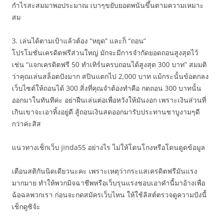
กำไรสะสมมาพอประมาณ เบาๆขยับยอดพนันขึ้นตามความเหมาะ
สม
3. เล่นได้ตามเป้าแล้วต้อง “หยุด” และก็ “ถอน”
โปรโมชั่นเครดิตฟรีส่วนใหญ่ มักจะมีการจำกัดยอดถอนสูงสุดไว้
เช่น “แจกเครดิตฟรี 50 ทำเทิร์นครบถอนได้สูงสุด 300 บาท” สมมติ
ว่าคุณเล่นสล็อตปังมาก สปินแตกไป 2,000 บาท แม้กระนั้นข้อตกลง
เว็บไซต์ให้ถอนได้ 300 สิ่งที่คุณจำต้องทำคือ กดถอน 300 บาทนั้น
ออกมาในทันทีค่ะ อย่าฝืนเล่นต่อเพื่อหวังให้มันงอก เพราะเงินส่วนที่
เกินเขาจะเอาทิ้งอยู่ดี สู้ถอนเงินสดออกมารับประทานชาบูงามๆดี
กว่าค่ะสิส
แนวทางเช็กเว็บ jinda55 อย่างไร ไม่ให้โดนโกงหรือโดนดูดข้อมูล
เตือนสติกันนิดเดียวนะคะ เพราะเหตุว่ากระแสเครดิตฟรีมันแรง
มากมาย ทำให้พวกมิจฉาชีพหรือเว็บรุนแรงชอบเอาคำนี้มาอ้างเพื่อ
ฉ้อฉลพวกเรา ก่อนจะกดสมัครเว็บไหน ให้ใช้ลิสต์ตรวจดูความปังนี้
เช็กดูซิจ้ะ