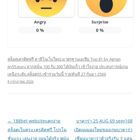
Angry
Surprise
0
%
0
%
สล็อตเครดิตฟรี คาสิโนเว็บใหญ่ มาตรฐานเอเชีย Top 81 by Agnes
jin55.guru ฝากสนั่น 100 รับ 300 ได้เงินเร็ว เข้าใจง่าย ประสบการณ์เกม
เหนือระดับ สล็อต55 เข้าร่วมวันนี้ รวยทันที 27 กันยา 2569
8 กรกฎาคม 2026
เมนู
←
188bet websiteแตกง่าย
บาคาร่า 25 AUG 69 sexy168
นำทาง
สล็อตเว็บตรง เครดิตฟรี โปรโม
เปิดมุมมองใหม่ของเกมบาคาร่า
เรื่อง
ชั่นแรง เล่นง่าย ถอนได้จริง พนัน
เซียนบาคาร่าตัวจริงรับ 3 แสน