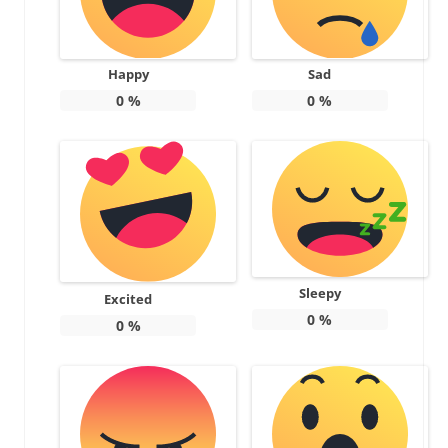
Happy
Sad
0
%
0
%
Sleepy
Excited
0
%
0
%