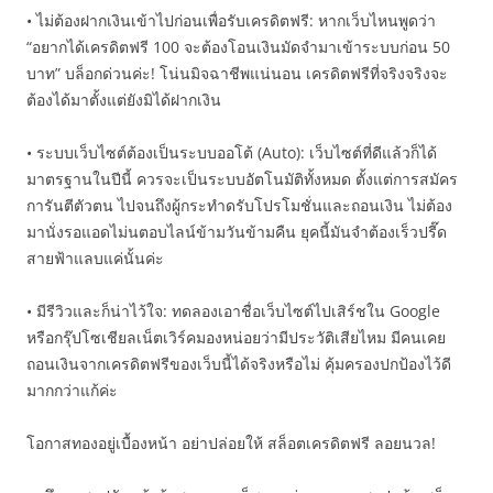
• ไม่ต้องฝากเงินเข้าไปก่อนเพื่อรับเครดิตฟรี: หากเว็บไหนพูดว่า
“อยากได้เครดิตฟรี 100 จะต้องโอนเงินมัดจำมาเข้าระบบก่อน 50
บาท” บล็อกด่วนค่ะ! โน่นมิจฉาชีพแน่นอน เครดิตฟรีที่จริงจริงจะ
ต้องได้มาตั้งแต่ยังมิได้ฝากเงิน
• ระบบเว็บไซต์ต้องเป็นระบบออโต้ (Auto): เว็บไซต์ที่ดีแล้วก็ได้
มาตรฐานในปีนี้ ควรจะเป็นระบบอัตโนมัติทั้งหมด ตั้งแต่การสมัคร
การันตีตัวตน ไปจนถึงผู้กระทำดรับโปรโมชั่นและถอนเงิน ไม่ต้อง
มานั่งรอแอดไม่นตอบไลน์ข้ามวันข้ามคืน ยุคนี้มันจำต้องเร็วปรี๊ด
สายฟ้าแลบแค่นั้นค่ะ
• มีรีวิวและก็น่าไว้ใจ: ทดลองเอาชื่อเว็บไซต์ไปเสิร์ชใน Google
หรือกรุ๊ปโซเชียลเน็ตเวิร์คมองหน่อยว่ามีประวัติเสียไหม มีคนเคย
ถอนเงินจากเครดิตฟรีของเว็บนี้ได้จริงหรือไม่ คุ้มครองปกป้องไว้ดี
มากกว่าแก้ค่ะ
โอกาสทองอยู่เบื้องหน้า อย่าปล่อยให้ สล็อตเครดิตฟรี ลอยนวล!