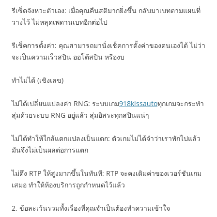
รีเซ็ตจังหวะตัวเอง: เมื่อคุณคืนสติมากยิ่งขึ้น กลับมาเบทตามแผนที่
วางไว้ ไม่หลุดเพดานเบทอีกต่อไป
รีเช็คการตั้งค่า: คุณสามารถมานั่งเช็คการตั้งค่าของตนเองได้ ไม่ว่า
จะเป็นความเร็วสปิน ออโต้สปิน หรืองบ
ทำไม่ได้ (เชิงเลข)
ไม่ได้เปลี่ยนแปลงค่า RNG: ระบบเกม
918kissauto
ทุกเกมจะกระทำ
สุ่มด้วยระบบ RNG อยู่แล้ว สุ่มอิสระทุกสปินแน่ๆ
ไม่ได้ทำให้ใกล้แตกแปลงเป็นแตก: ตัวเกมไม่ได้จำว่าเราพักไปแล้ว
มันจึงไม่เป็นผลต่อการแตก
ไม่ดึง RTP ให้สูงมากขึ้นในทันที: RTP จะคงเดิมค่าของเวอร์ชันเกม
เสมอ ทำให้ห้องบริการถูกกำหนดไว้แล้ว
2. ข้อละเว้นรวมทั้งเรื่องที่คุณจำเป็นต้องทำความเข้าใจ