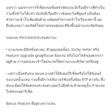
แน่ๆว่า นอกการการรีเซ็ตเกมสล็อต918kissจะมีเรื่องมีราวที่ทำเป็น
รวมทั้งทำไม่ได้แล้ว มันยังมีเรื่องมีราวข้อยกเว้นที่คุณจำเป็นต้อง
ทำความเข้าใจเพิ่มเติมด้วย แม้คุณทำความเข้าใจเรื่องเหล่านี้ ผม
ยืนยันเลยว่า ผลลัพธ์โดยรวมของคุณจะดียิ่งขึ้นอย่างแน่แท้ครับผม
เกมแบบ Persistent/สะสมสถานะ
• บางเกมจะมีมิชชั่นสะสม, ตัวคูณปลดล็อก, Sticky meter หรือ
Feature Upgrade ผูกอยู่กับเบท ห้องเกม หรือโปรไฟล์ของพวกเรา
อยู่ด้วย การออกและเข้าใหม่จะก่อให้สถานะบนเซิร์ฟเวอร์ยังอยู่
• แต่ว่าเมื่อสลับขนาดเบท อาจทำให้มิเตอร์รีเซ็ตหรือไปใช้มิเตอร์
ของเบทนั้นแทน รวมทั้งมีการสลับเวอร์ชันหรือห้อง RTP ต่างกัน ซึ่ง
มันจะมีผลให้ข้อตกลงสะสมต่างออกไปอีกด้วย ด้วยเหตุนั้น ถ้าสะสม
ใกล้ครบอย่ารีเซ็ต
Bonus Feature ที่อยู่ระหว่างเล่น