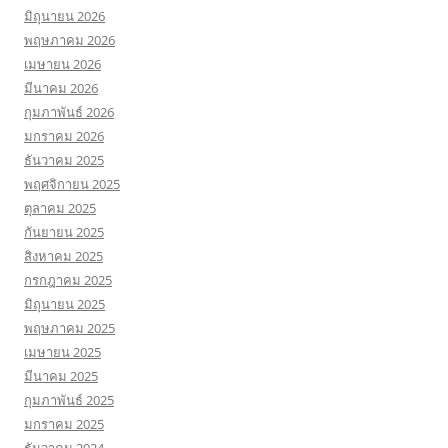
มิถุนายน 2026
พฤษภาคม 2026
เมษายน 2026
มีนาคม 2026
กุมภาพันธ์ 2026
มกราคม 2026
ธันวาคม 2025
พฤศจิกายน 2025
ตุลาคม 2025
กันยายน 2025
สิงหาคม 2025
กรกฎาคม 2025
มิถุนายน 2025
พฤษภาคม 2025
เมษายน 2025
มีนาคม 2025
กุมภาพันธ์ 2025
มกราคม 2025