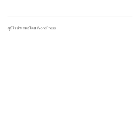
ภูมิใจนำเสนอโดย WordPress