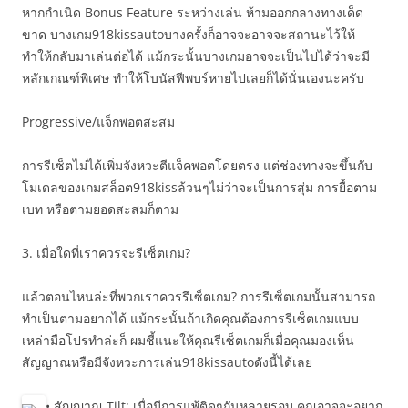
หากกำเนิด Bonus Feature ระหว่างเล่น ห้ามออกกลางทางเด็ด
ขาด บางเกม918kissautoบางครั้งก็อาจจะอาจจะสถานะไว้ให้
ทำให้กลับมาเล่นต่อได้ แม้กระนั้นบางเกมอาจจะเป็นไปได้ว่าจะมี
หลักเกณฑ์พิเศษ ทำให้โบนัสฟีพบร์หายไปเลยก็ได้นั่นเองนะครับ
Progressive/แจ็กพอตสะสม
การรีเซ็ตไม่ได้เพิ่มจังหวะตีแจ็คพอตโดยตรง แต่ช่องทางจะขึ้นกับ
โมเดลของเกมสล็อต918kissล้วนๆไม่ว่าจะเป็นการสุ่ม การยื้อตาม
เบท หรือตามยอดสะสมก็ตาม
3. เมื่อใดที่เราควรจะรีเซ็ตเกม?
แล้วตอนไหนล่ะที่พวกเราควรรีเซ็ตเกม? การรีเซ็ตเกมนั้นสามารถ
ทำเป็นตามอยากได้ แม้กระนั้นถ้าเกิดคุณต้องการรีเซ็ตเกมแบบ
เหล่ามือโปรทำล่ะก็ ผมชี้แนะให้คุณรีเซ็ตเกมก็เมื่อคุณมองเห็น
สัญญาณหรือมีจังหวะการเล่น918kissautoดังนี้ได้เลย
• สัญญาณ Tilt: เมื่อมีการแพ้ติดๆกันหลายรอบ คุณอาจจะอยาก