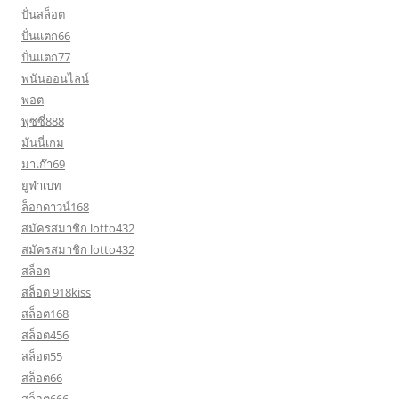
ปั่นสล็อต
ปั่นแตก66
ปั่นแตก77
พนันออนไลน์
พอต
พุซซี่888
มันนี่เกม
มาเก๊า69
ยูฟ่าเบท
ล็อกดาวน์168
สมัครสมาชิก lotto432
สมัครสมาชิก lotto432
สล็อต
สล็อต 918kiss
สล็อต168
สล็อต456
สล็อต55
สล็อต66