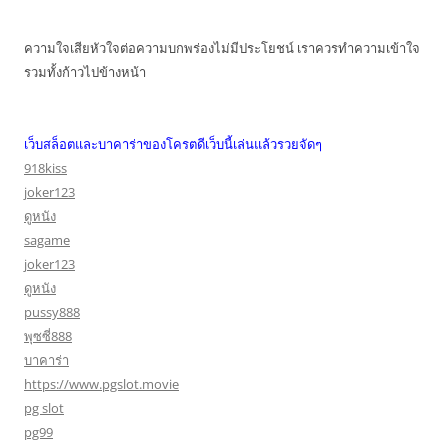
ความใจเสียหัวใจต่อความบกพร่องไม่มีประโยชน์ เราควรทำความเข้าใจ
รวมทั้งก้าวไปข้างหน้า
เว็บสล็อตและบาคาร่าของโครตดีเว็บนี้เล่นแล้วรวยจัดๆ
918kiss
joker123
ดูหนัง
sagame
joker123
ดูหนัง
pussy888
พุซซี่888
บาคาร่า
https://www.pgslot.movie
pg slot
pg99