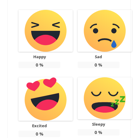
Happy
Sad
0
%
0
%
Sleepy
Excited
0
%
0
%