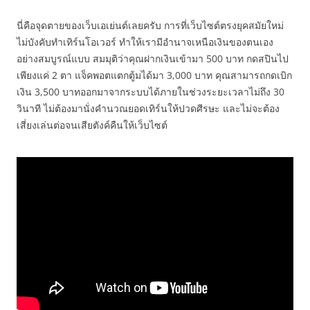
นี่คือจุดตายของเว็บเอเย่นต์เลยครับ การที่เว็บไซต์ตรงยุคสมัยใหม่
ไม่บังคับทำเทิร์นโอเวอร์ ทำให้เรามีอำนาจเหนือเงินของตนเอง
อย่างสมบูรณ์แบบ สมมุติว่าคุณฝากเงินเข้ามา 500 บาท กดสปินไป
เพียงแค่ 2 ตา แจ็คพอตแตกตู้มได้มา 3,000 บาท คุณสามารถกดเบิก
เงิน 3,500 บาทออกมาจากระบบได้ภายในช่วงระยะเวลาไม่ถึง 30
วินาที ไม่ต้องมานั่งคำนวณยอดเทิร์นให้ปวดศีรษะ และไม่จะต้อง
เสี่ยงเล่นต่อจนเสียตังค์คืนให้เว็บไซต์