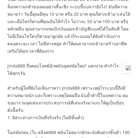
ล็อกความกลัวของผมอย่างสิ้นเชิง ระบบนี้แปลว่ายังไง? มันมีความ
หมายว่า วันนี้คุณมีทุน 10 บาท หรือ 20 บาท คุณก็ฝากเข้ามาเล่นได้
และเมื่อไหร่ก็ตามที่คุณปั่นได้กำไร ไม่ว่าจะ 50 บาท 100 บาท หรือ
หลักหมื่น คุณสามารถกดเบิกเงินออกเข้าบัญชีแบงค์ได้ในทันที โดย
ไม่มีเงื่อนไขใดๆก็ตามมาผูกมัด แล้วก็ระบบออโต้ยังดำเนินการ
ตลอดระยะเวลา ไม่มีทางหยุด ทำให้ผมสามารถเข้ามาสร้างอาชีพ
เสริมได้ทุกเวลาที่ต้องการ
jinda888 ถึงตอบโจทย์นักพนันยุคสมัยใหม่? แตกง่าย ทำกำไร
ได้ทุกๆวัน
สำหรับผู้ใดที่ยังไม่เห็นภาพว่า jinda888 เพราะเหตุไรระบบนี้ถึงมี
ความหมายนัก และก็เพราะเหตุใดผมถึงเน้นย้ำคำนี้ในบทความ ผม
ขอมารวมจุดเด่นจากประสบการณ์ที่เล่นจริงมาแกะให้ดูเป็นข้อๆ
ดังนี้ครับ
1. อิสระทางการเงินที่จริงจริง (ไม่มีขั้นต่ำ)
ในสมัยก่อน เว็บ สล็อต888 พนันโดยมากมักจะบังคับฝากขั้นต่ำ 100