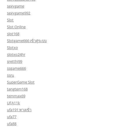
sexygame
sexygame992
Slot
Slot Online
slot168
Slotgame666 เข้าสู่ระบบ
Slotxo
slotxo24hr
sretthi99
ssgame666
ssru
SuperGame Slot
tangtem168
temmax69
UFA11k
ufa191 ทางเข้า
ufa77
ufa88