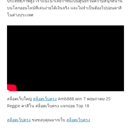
ประสิทธิภาพสูง เราแนะนำเลยว่าที่นี่เป็นศูนย์รวมความสนุกสนาน
บนโลกออนไลน์ที่เล่นง่ายได้เงินจริง และไม่จำเป็นต้องไปบ่อนคาสิ
โนต่างประเทศ
สล็อตเว็บใหญ่
สล็อตเว็บตรง
Amb888.win 7 พฤษภาคม 25
Reggie คาสิโน สล็อตเว็บตรง แจกบ่อย Top 18
สล็อตเว็บตรง
ขอขอบคุณมากเว็บ
สล็อตเว็บตรง