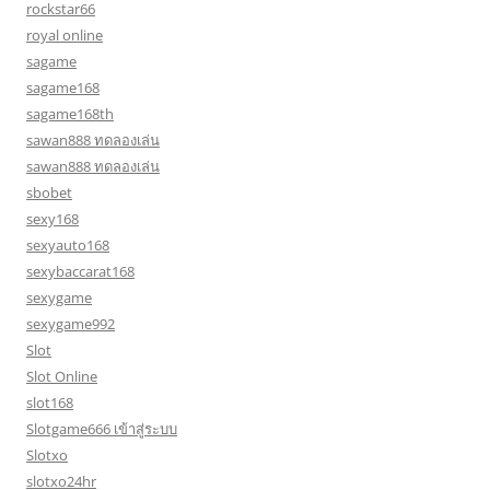
rockstar66
royal online
sagame
sagame168
sagame168th
sawan888 ทดลองเล่น
sawan888 ทดลองเล่น
sbobet
sexy168
sexyauto168
sexybaccarat168
sexygame
sexygame992
Slot
Slot Online
slot168
Slotgame666 เข้าสู่ระบบ
Slotxo
slotxo24hr