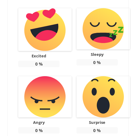
Sleepy
Excited
0
%
0
%
Angry
Surprise
0
%
0
%