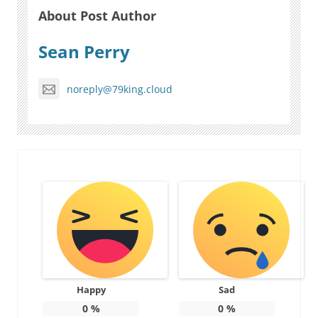
About Post Author
Sean Perry
noreply@79king.cloud
Happy
Sad
0
%
0
%