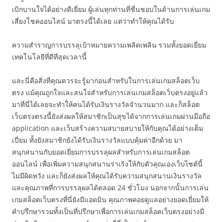
เบิกบานใจได้อย่างดีเยี่ยม ผู้เล่นทุกท่านที่ชื่นชอบในด้านการเล่นเกม
เสี่ยงโชคออนไลน์ มาตรงนี้ได้เลย แต่ว่าทำให้คุณได้รับ
ความสำราญการบรรลุเป้าหมายความเพลิดเพลิน รวมทั้งยอดเยี่ยม
เทคโนโลยีที่ดีที่สุดเวลานี้
และนี่คือสิ่งที่คุณควรจะรู้มาก่อนสำหรับในการเล่นเกมสล็อตเว็บ
ตรง แม้คุณถูกใจและสนใจสำหรับการเล่นเกมสล็อตเว็บตรงอยู่แล้ว
มาที่นี่ได้เลยจะทำให้คนได้รับเงินรางวัลจำนวนมาก และก็สล็อต
เว็บตรงตรงนี้ยังส่งผลให้สมาชิกเป็นสุขได้จากการเล่นเกมผ่านมือถือ
application และเว็บสร้างความสบายสบายให้กับคุณได้อย่างเต็ม
เปี่ยม ทั้งยังสมาชิกยังได้รับเงินรางวัลแบบคุ้มค่าอีกด้วย มา
สนุกสนานกับยอดเยี่ยมการบรรลุผลสำหรับการเล่นเกมสล็อต
ออนไลน์ เพื่อเพิ่มความสนุกสนานร่าเริงให้กับตัวคุณเองเว็บไซต์นี้
ไม่มีผิดหวัง และก็ยังส่งผลให้คุณได้รับความสนุกสนานเงินรางวัล
และคุณภาพที่การบรรลุผลได้ตลอด 24 ชั่วโมง นอกจากนั้นการเล่น
เกมสล็อตเว็บตรงที่นี่ยังมีแอดมิน คุณภาพคอยดูแลอย่างยอดเยี่ยมให้
คำปรึกษารวมทั้งเป็นที่ปรึกษาเพื่อการเล่นเกมสล็อตเว็บตรงอย่างมี