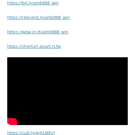
https://bit.ly/amb888_win
https://rebrand.ly/amb888_win
https://wow.in.th/amb888_win
https://shorturl.asia/CrL9q
https://cutt.ly/grhLMKzJ