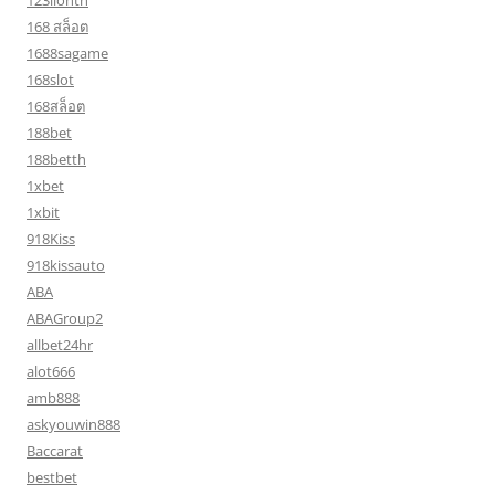
168 สล็อต
1688sagame
168slot
168สล็อต
188bet
188betth
1xbet
1xbit
918Kiss
918kissauto
ABA
ABAGroup2
allbet24hr
alot666
amb888
askyouwin888
Baccarat
bestbet