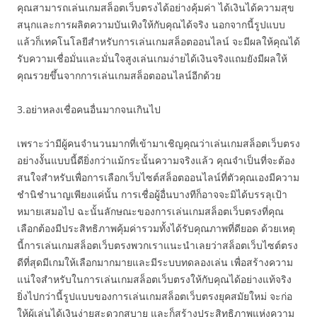
คุณสามารถเล่นเกมสล็อตเว็บตรงได้อย่างคุ้มค่า ได้เงินได้ความสุข
สนุกและการผลิตความบันเทิงให้กับคุณได้จริง นอกจากนี้รูปแบบ
แล้วก็เทคโนโลยีสำหรับการเล่นเกมสล็อตออนไลน์ จะมีผลให้คุณได้
รับความเชื่อมั่นและมั่นใจสูงเล่นเกมง่ายได้เงินจริงแถมยังมีผลให้
คุณรวยขึ้นจากการเล่นเกมสล็อตออนไลน์อีกด้วย
3.อย่าหลงเชื่อคนอื่นมากจนเกินไป
เพราะว่ามีผู้คนจำนวนมากที่เข้ามาเชิญคุณว่าเล่นเกมสล็อตเว็บตรง
อย่างงั้นแบบนี้ดียิ่งกว่าแม้กระนั้นความจริงแล้ว คุณจำเป็นที่จะต้อง
สนใจสำหรับเพื่อการเลือกเว็บไซต์สล็อตออนไลน์ที่ตัวคุณเองมีความ
ชำนิชำนาญเพียงแค่นั้น การเชื่อผู้อื่นบางทีก็อาจจะมิได้บรรลุเป้า
หมายเสมอไป ฉะนั้นลักษณะของการเล่นเกมสล็อตเว็บตรงที่คุณ
เลือกต้องมีประสิทธิภาพคุ้มค่ารวมทั้งได้รับคุณภาพที่ดียอด ด้วยเหตุ
นี้การเล่นเกมสล็อตเว็บตรงพวกเราแนะนำเลยว่าสล็อตเว็บไซต์ตรง
ดีที่สุดมีเกมให้เลือกมากมายและมีระบบทดลองเล่น เพื่อสร้างความ
แน่ใจสำหรับในการเล่นเกมสล็อตเว็บตรงให้กับคุณได้อย่างแท้จริง
ยิ่งไปกว่านี้รูปแบบของการเล่นเกมสล็อตเว็บตรงยุคสมัยใหม่ จะก่อ
ให้ผู้เล่นได้เงินง่ายสะดวกสบาย และก็สร้างประสิทธิภาพแห่งความ