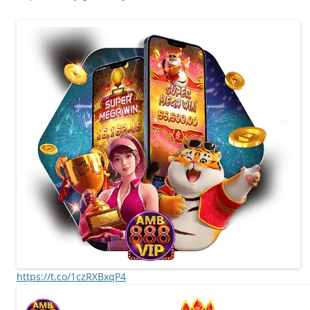
https://t.co/1czRXBxqP4