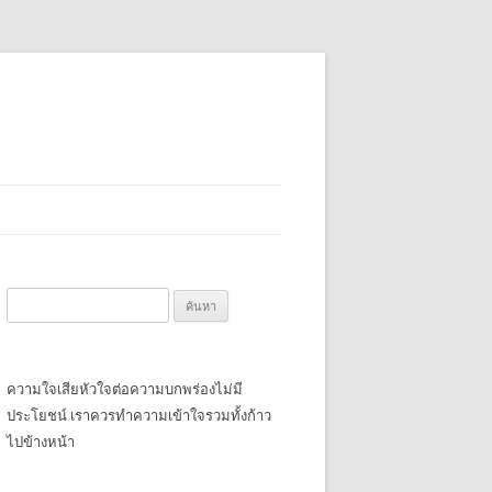
ค้นหา
สำหรับ:
ความใจเสียหัวใจต่อความบกพร่องไม่มี
ประโยชน์ เราควรทำความเข้าใจรวมทั้งก้าว
ไปข้างหน้า