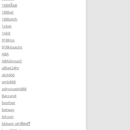
168สล็อต
188bet
188betth
1xbet
1xbit
918Kiss
918kissauto
ABA
ABAGroup2
allbet24hr
alot666
amb888
askyouwin888
Baccarat
bestbet
betway
bitcoin
bkkwin เครดิตฟรี