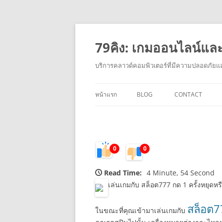
79คิง: เกมออนไลน์และค
บริการคลาวด์คอมพิวเตอร์ที่มีความปลอดภัยแล
หน้าแรก
BLOG
CONTACT
0
0
Read Time:
4 Minute, 54 Second
เล่นเกมกับ สล็อต777 กด 1 ครั้งหยุด
สล็อต7
ในขณะที่คุณเข้ามาเล่นเกมกับ