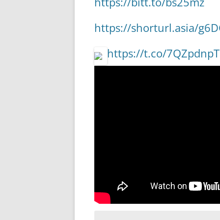
https://bitt.to/bs25mz
https://shorturl.asia/g6
https://t.co/7QZpdnp