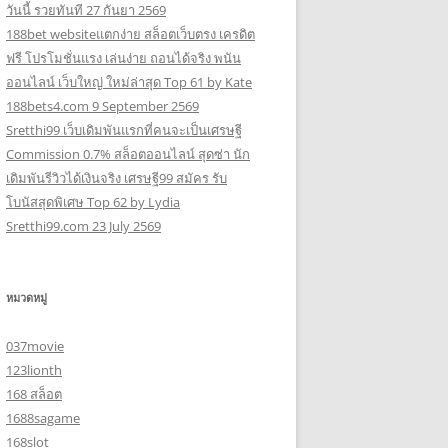
วันนี้ รวยทันที 27 กันยา 2569
188bet websiteแตกง่าย สล็อตเว็บตรง เครดิต
ฟรี โปรโมชั่นแรง เล่นง่าย ถอนได้จริง พนัน
ออนไลน์ เว็บใหญ่ ใหม่ล่าสุด Top 61 by Kate
188bets4.com 9 September 2569
Sretthi99 เว็บเดิมพันแรกที่คนจะเป็นเศรษฐี
Commission 0.7% สล็อตออนไลน์ สุดซ่า นัก
เดิมพันรีวิวได้เงินจริง เศรษฐี99 สมัคร รับ
โบนัสสุดพิเศษ Top 62 by Lydia
Sretthi99.com 23 July 2569
หมวดหมู่
037movie
123lionth
168 สล็อต
1688sagame
168slot