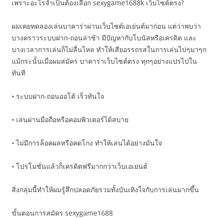
เพราะอะไรจำเป็นต้องเลือก sexygame1688k เว็บไซต์ตรง?
ผมเคยทดลองเล่นบาคาร่าผ่านเว็บไซต์เอเย่นต์มาก่อน แต่ว่าพบว่า
บางคราวระบบฝาก-ถอนล่าช้า มีปัญหากับโบนัสหรือเครดิต และ
บางเวลาการเล่นก็ไม่ลื่นไหล ทำให้เสียอรรถรสในการเล่นไปๆมาๆก
แม้กระนั้นเมื่อผมสมัคร บาคาร่าเว็บไซต์ตรง ทุกๆอย่างแปรไปใน
ทันที
• ระบบฝาก-ถอนออโต้ เร็วทันใจ
• เล่นผ่านมือถือหรือคอมพิวเตอร์ได้สบาย
• ไม่มีการล็อคผลหรือคดโกง ทำให้เล่นได้อย่างมั่นใจ
• โปรโมชั่นแล้วก็เครดิตฟรีมากกว่าเว็บเอเย่นต์
สิ่งกลุ่มนี้ทำให้ผมรู้สึกปลอดภัยรวมทั้งบันเทิงใจกับการเล่นมากขึ้น
ขั้นตอนการสมัคร sexygame1688