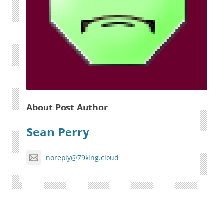
About Post Author
Sean Perry
noreply@79king.cloud