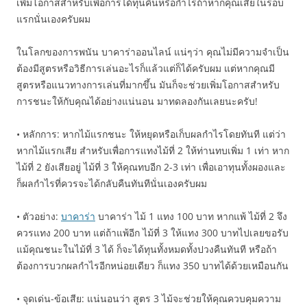
เพิ่มโอกาสสำหรับเพื่อการได้ทุนคืนหรือกำไรถ้าหากคุณเสียในรอบ
แรกนั่นเองครับผม
ในโลกของการพนัน บาคาร่าออนไลน์ แน่ๆว่า คุณไม่มีความจำเป็น
ต้องมีสูตรหรือวิธีการเล่นอะไรก็แล้วแต่ก็ได้ครับผม แต่หากคุณมี
สูตรหรือแนวทางการเล่นที่มากขึ้น มันก็จะช่วยเพิ่มโอกาสสำหรับ
การชนะให้กับคุณได้อย่างแน่นอน มาทดลองกันเลยนะครับ!
• หลักการ: หากไม้แรกชนะ ให้หยุดหรือเก็บผลกำไรโดยทันที แต่ว่า
หากไม้แรกเสีย สำหรับเพื่อการแทงไม้ที่ 2 ให้ท่านทบเพิ่ม 1 เท่า หาก
ไม้ที่ 2 ยังเสียอยู่ ไม้ที่ 3 ให้คุณทบอีก 2-3 เท่า เพื่อเอาทุนทั้งผองและ
ก็ผลกำไรที่ควรจะได้กลับคืนทันทีนั่นเองครับผม
• ตัวอย่าง:
บาคาร่า
บาคาร่า ไม้ 1 แทง 100 บาท หากแพ้ ไม้ที่ 2 จึง
ควรแทง 200 บาท แต่ถ้าแพ้อีก ไม้ที่ 3 ให้แทง 300 บาทไปเลยขอรับ
แม้คุณชนะในไม้ที่ 3 ได้ ก็จะได้ทุนทั้งหมดทั้งปวงคืนทันที หรือถ้า
ต้องการบวกผลกำไรอีกหน่อยเดียว ก็แทง 350 บาทได้ด้วยเหมือนกัน
• จุดเด่น-ข้อเสีย: แน่นอนว่า สูตร 3 ไม้จะช่วยให้คุณควบคุมความ