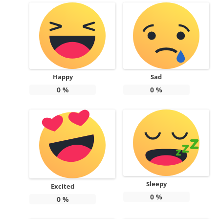
Happy
Sad
0
%
0
%
Sleepy
Excited
0
%
0
%