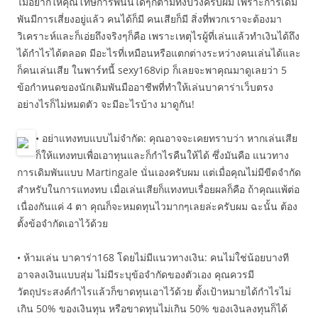
ไม่อยากให้คุณโทษการพนันใดๆก็ตามทั้งปวงครับผม เพราะการเดิม
พันมีการเสี่ยงอยู่แล้ว คนได้ก็มี คนเสียก็มี สิ่งที่พวกเราจะต้องมา
วิเคราะห์และก็เอ่ยถึงจริงๆก็คือ เพราะเหตุไรผู้ที่เล่นแล้วทำเงินได้ถึง
ได้กำไรได้ตลอด มีอะไรที่เหมือนหรือแตกต่างระหว่างคนเล่นได้และ
ก็คนเล่นเสีย ในพาร์ทนี้ sexy168vip ก็เลยจะพาคุณมาดูเลยว่า 5
ข้อกำหนดของนักเดิมพันมืออาชีพที่ทำให้เล่นบาคาร่าเว็บตรง
อย่างไรก็ไม่หมดตัว จะมีอะไรบ้าง มาดูกัน!
• อย่าแทงทบแบบไม่จำกัด: คุณอาจจะเคยทราบว่า หากเล่นเสีย
ก็ให้แทงทบเพื่อเอาทุนและก็กำไรคืนให้ได้ ซึ่งมันคือ แนวทาง
การเดิมพันแบบ Martingale นั่นเองครับผม แต่เมื่อคุณไม่มีขีดจำกัด
สำหรับในการแทงทบ เมื่อเล่นเสียก็แทงทบเรื่อยผลก็คือ ถ้าคุณแพ้ต่อ
เนื่องกันแค่ 4 ตา คุณก็จะหมดทุนไวมากๆเลยล่ะครับผม ฉะนั้น ต้อง
ตั้งข้อจำกัดเอาไว้ด้วย
• ห้ามเล่น บาคาร่า168 โดยไม่มีแนวทางเงิน: คนไม่ใช่น้อยบางที
อาจลงเงินแบบสุ่ม ไม่มีระบุข้อจำกัดของตัวเอง คุณควรมี
วัตถุประสงค์กำไรแล้วก็ขาดทุนเอาไว้ด้วย ตั้งเป้าหมายได้กำไรไม่
เกิน 50% ของเงินทุน หรือขาดทุนไม่เกิน 50% ของเงินลงทุนก็ได้