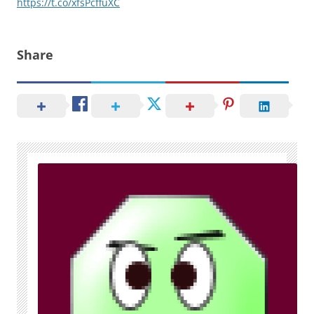
https://t.co/xfsPcffuXC
Share