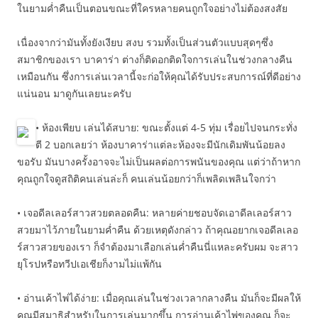
ในยามค่ำคืนเป็นตอนขณะที่ใครหลายคนถูกใจอย่างไม่ต้องสงสัย
เนื่องจากว่ามันทั้งยังเงียบ สงบ รวมทั้งเป็นส่วนตัวแบบสุดๆซึ่ง
สมาชิกของเรา บาคาร่า ต่างก็ติดอกติดใจการเล่นในช่วงกลางคืน
เหมือนกัน ซึ่งการเล่นเวลานี้จะก่อให้คุณได้รับประสบการณ์ที่ดีอย่าง
แน่นอน มาดูกันเลยนะครับ
• ห้องเพียบ เล่นได้สบาย: ขณะตั้งแต่ 4-5 ทุ่ม เรื่อยไปจนกระทั่ง
ตี 2 บอกเลยว่า ห้องบาคาร่าแต่ละห้องจะมีนักเดิมพันน้อยลง
ขอรับ มันบางครั้งอาจจะไม่เป็นผลต่อการพนันของคุณ แต่ว่าถ้าหาก
คุณถูกใจดูสถิติคนเล่นล่ะก็ คนเล่นน้อยกว่าก็เพลิดเพลินใจกว่า
• เจอดีลเลอร์สาวสวยตลอดคืน: หลายค่ายชอบจัดเอาดีลเลอร์สาว
สวยมาไว้ภายในยามค่ำคืน ด้วยเหตุดังกล่าว ถ้าคุณอยากเจอดีลเลอ
ร์สาวสวยของเรา ก็จำต้องมาเลือกเล่นค่ำคืนนี่แหละครับผม จะสาว
ยุโรปหรือทวีปเอเชียก็งามไม่แพ้กัน
• อ่านเค้าไพ่ได้ง่าย: เมื่อคุณเล่นในช่วงเวลากลางคืน มันก็จะมีผลให้
คุณมีสมาธิสำหรับในการเล่นมากขึ้น การอ่านเค้าไพ่ของคุณ ก็จะ