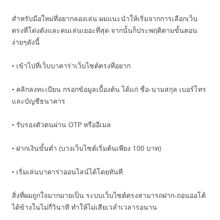
สำหรับมือใหม่ที่อยากลองเล่น ผมแนะนำให้เริ่มจากการเลือกเว็บ
ตรงที่โด่งดังและคนเล่นเยอะที่สุด จากนั้นก็ประพฤติตามขั้นตอน
ง่ายๆดังนี้
• เข้าไปที่เว็บบาคาร่าเว็บไซต์ตรงที่อยาก
• คลิกลงทะเบียน กรอกข้อมูลเบื้องต้น ได้แก่ ชื่อ-นามสกุล เบอร์โทร
และบัญชีธนาคาร
• รับรองตัวตนผ่าน OTP หรืออีเมล
• ฝากเงินขั้นต่ำ (บางเว็บไซต์เริ่มต้นเพียง 100 บาท)
• เริ่มเล่นบาคาร่าออนไลน์ได้โดยทันที
สิ่งที่ผมถูกใจมากมายเป็น ระบบเว็บไซต์ตรงสามารถฝาก-ถอนออโต้
ได้ข้างในไม่กี่วินาที ทำให้ไม่เสียเวล่ำเวลารอนาน