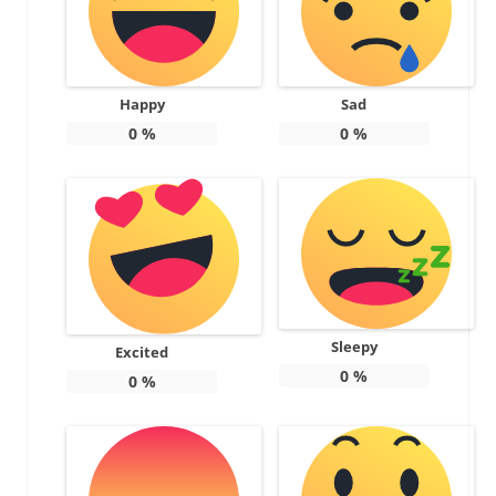
Happy
Sad
0
%
0
%
Sleepy
Excited
0
%
0
%