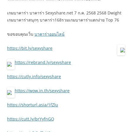
เกมบาคาร่า บาคาร่า Sexyshare.net 7 ก.ค. 2568 2568 Dwight
เกมบาคาร่าสนุกๆ บาคาร่า168รวมเกมบาคาร่าแตกง่าย Top 76
ขอขอบคุณเว็บ
บาคาร่าออนไลน์
https://bit.ly/sexyshare
https://rebrand.ly/sexyshare
https://cutly.info/sexyshare
https://wow.in.th/sexyshare
https://shorturl.asia/1fZlu
https://cutt.ly/brYyfnGQ