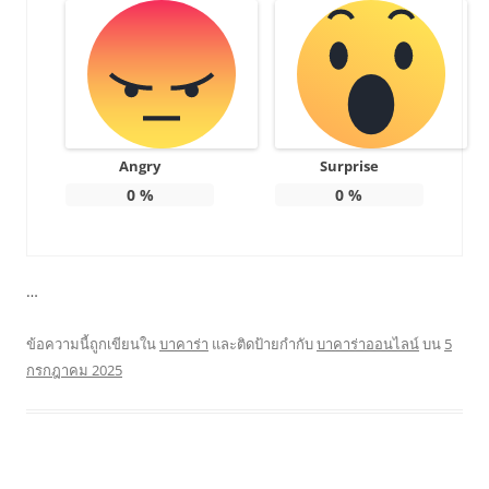
Angry
Surprise
0
%
0
%
…
ข้อความนี้ถูกเขียนใน
บาคาร่า
และติดป้ายกำกับ
บาคาร่าออนไลน์
บน
5
กรกฎาคม 2025