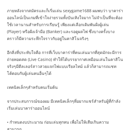
ภายหลังจากสมัครและก็เริ่มเล่น sexygame1688 ผมพบว่า บาคาร่า
ออนไลน์เป็นเกมที่เข้าใจง่ายรวมทั้งบันเทิงใจมาก ไม่จำเป็นที่จะต้อง
ใช้เวลานานสำหรับการเรียนรู้ เพียงแต่เลือกเดิมพันฝั่งผู้เล่น
(Player) หรือฝั่งเจ้ามือ (Banker) และรอดูผลไพ่ ซึ่งบางครั้งบาง
คราวก็มีความระทึกใจราวกับอยู่ในคาสิโนจริงๆ
อีกสิ่งที่ประทับใจคือ การที่เว็บบาคาร่าที่คนเล่นมากที่สุดมักจะมีการ
ถ่ายทอดสด (Live Casino) ทำให้ได้บรรยากาศเหมือนเล่นในคาสิโน
จริงๆมีดีลเลอร์สาวสวยแจกไพ่แบบเรียลไทม์ แล้วก็สามารถแชท
โต้ตอบกับผู้เล่นคนอื่นๆได้
เทคนิคเล็กๆสำหรับคนเริ่มต้น
จากประสบการณ์ของผม มีเทคนิคเล็กๆที่อยากแชร์สำหรับผู้ที่กำลัง
เริ่มเล่นบาคาร่าออนไลน์
• กำหนดงบประมาณ ก่อนเล่นทุกหน เพื่อไม่ให้เสียเกินความ
สามารถ