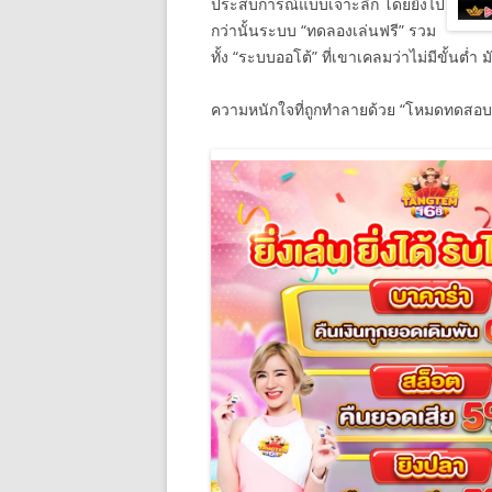
ประสบการณ์แบบเจาะลึก โดยยิ่งไป
กว่านั้นระบบ “ทดลองเล่นฟรี” รวม
ทั้ง “ระบบออโต้” ที่เขาเคลมว่าไม่มีขั้นต่ำ 
ความหนักใจที่ถูกทำลายด้วย “โหมดทดสอบ