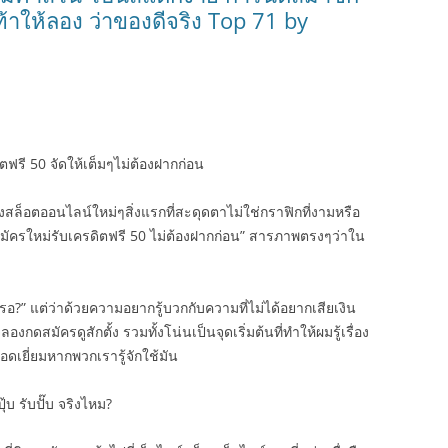
้าให้ลอง ว่าของดีจริง Top 71 by
ฟรี 50 จัดให้เต็มๆไม่ต้องฝากก่อน
งสล็อตออนไลน์ใหม่ๆสิ่งแรกที่สะดุดตาไม่ใช่กราฟิกที่งามหรือ
า “สมัครใหม่รับเครดิตฟรี 50 ไม่ต้องฝากก่อน” สารภาพตรงๆว่าใน
อ?” แต่ว่าด้วยความอยากรู้บวกกับความที่ไม่ได้อยากเสียเงิน
สมัครดูสักตั้ง รวมทั้งโน่นเป็นจุดเริ่มต้นที่ทำให้ผมรู้เรื่อง
ยอดเยี่ยมหากพวกเรารู้จักใช้มัน
๊บ รับปั๊บ จริงไหม?