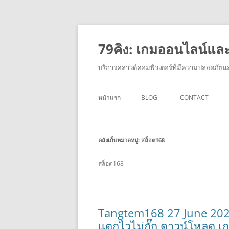
79คิง: เกมออนไลน์และค
บริการคลาวด์คอมพิวเตอร์ที่มีความปลอดภัยแล
หน้าแรก
BLOG
CONTACT
คลังเก็บหมวดหมู่:
สล็อต168
สล็อต168
Tangtem168 27 June 2026
แตกไวไม่กั๊ก ดาวน์โหลด เ