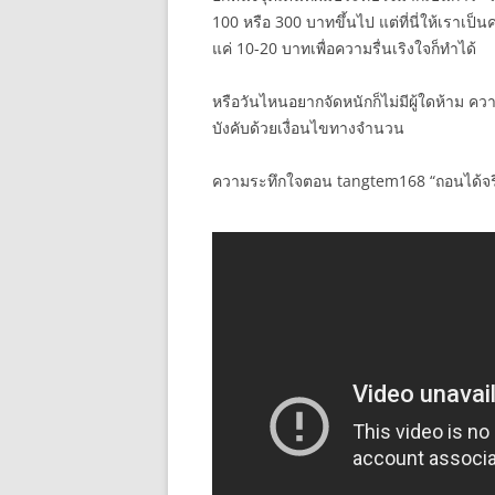
100 หรือ 300 บาทขึ้นไป แต่ที่นี่ให้เ
แค่ 10-20 บาทเพื่อความรื่นเริงใจก็ทำได้
หรือวันไหนอยากจัดหนักก็ไม่มีผู้ใดห้าม ความ
บังคับด้วยเงื่อนไขทางจำนวน
ความระทึกใจตอน tangtem168 “ถอนได้จร