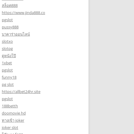
สล็อต888
https://www.jinda888.co
pgslot
pussy888
บาคาร่าออนไลน์
slotxo
slotpg
ดูหนังโป๊
1xbet
pgslot
funny18
pg slot
https://allbet24hr.site
pgslot
188betth
doomovie hd
ทางเข้า joker
joker slot