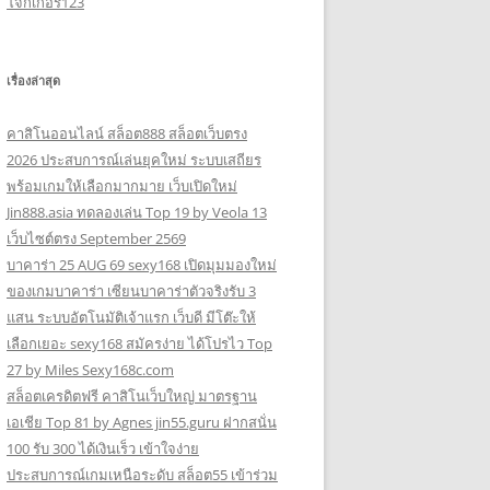
โจ๊กเกอร์123
เรื่องล่าสุด
คาสิโนออนไลน์ สล็อต888 สล็อตเว็บตรง
2026 ประสบการณ์เล่นยุคใหม่ ระบบเสถียร
พร้อมเกมให้เลือกมากมาย เว็บเปิดใหม่
Jin888.asia ทดลองเล่น Top 19 by Veola 13
เว็บไซต์ตรง September 2569
บาคาร่า 25 AUG 69 sexy168 เปิดมุมมองใหม่
ของเกมบาคาร่า เซียนบาคาร่าตัวจริงรับ 3
แสน ระบบอัตโนมัติเจ้าแรก เว็บดี มีโต๊ะให้
เลือกเยอะ sexy168 สมัครง่าย ได้โปรไว Top
27 by Miles Sexy168c.com
สล็อตเครดิตฟรี คาสิโนเว็บใหญ่ มาตรฐาน
เอเชีย Top 81 by Agnes jin55.guru ฝากสนั่น
100 รับ 300 ได้เงินเร็ว เข้าใจง่าย
ประสบการณ์เกมเหนือระดับ สล็อต55 เข้าร่วม