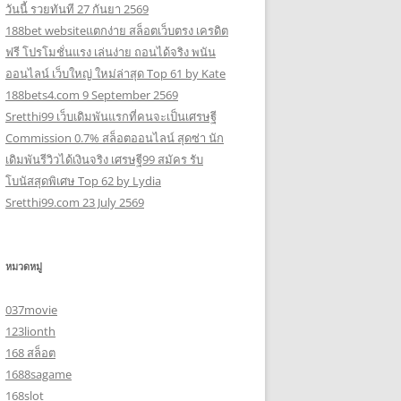
วันนี้ รวยทันที 27 กันยา 2569
188bet websiteแตกง่าย สล็อตเว็บตรง เครดิต
ฟรี โปรโมชั่นแรง เล่นง่าย ถอนได้จริง พนัน
ออนไลน์ เว็บใหญ่ ใหม่ล่าสุด Top 61 by Kate
188bets4.com 9 September 2569
Sretthi99 เว็บเดิมพันแรกที่คนจะเป็นเศรษฐี
Commission 0.7% สล็อตออนไลน์ สุดซ่า นัก
เดิมพันรีวิวได้เงินจริง เศรษฐี99 สมัคร รับ
โบนัสสุดพิเศษ Top 62 by Lydia
Sretthi99.com 23 July 2569
หมวดหมู่
037movie
123lionth
168 สล็อต
1688sagame
168slot