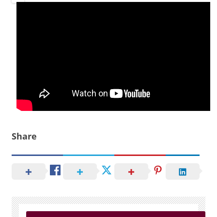
Share