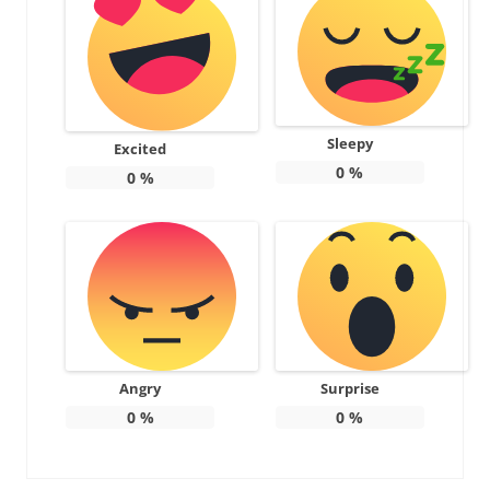
Sleepy
Excited
0
%
0
%
Angry
Surprise
0
%
0
%