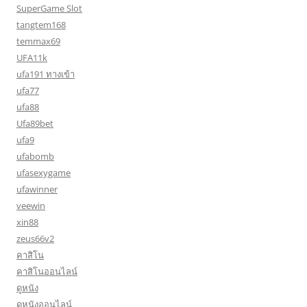
SuperGame Slot
tangtem168
temmax69
UFA11k
ufa191 ทางเข้า
ufa77
ufa88
Ufa89bet
ufa9
ufabomb
ufasexygame
ufawinner
veewin
xin88
zeus66v2
คาสิโน
คาสิโนออนไลน์
ดูหนัง
ดูหนังออนไลน์