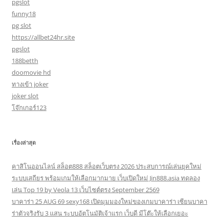
pgslot
funny18
pg slot
https://allbet24hr.site
pgslot
188betth
doomovie hd
ทางเข้า joker
joker slot
โจ๊กเกอร์123
เรื่องล่าสุด
คาสิโนออนไลน์ สล็อต888 สล็อตเว็บตรง 2026 ประสบการณ์เล่นยุคใหม่
ระบบเสถียร พร้อมเกมให้เลือกมากมาย เว็บเปิดใหม่ Jin888.asia ทดลอง
เล่น Top 19 by Veola 13 เว็บไซต์ตรง September 2569
บาคาร่า 25 AUG 69 sexy168 เปิดมุมมองใหม่ของเกมบาคาร่า เซียนบาคา
ร่าตัวจริงรับ 3 แสน ระบบอัตโนมัติเจ้าแรก เว็บดี มีโต๊ะให้เลือกเยอะ