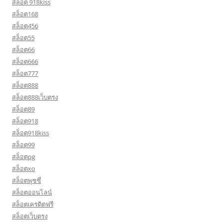
สล็อต 918kiss
สล็อต168
สล็อต456
สล็อต55
สล็อต66
สล็อต666
สล็อต777
สล็อต888
สล็อต888เว็บตรง
สล็อต89
สล็อต918
สล็อต918kiss
สล็อต99
สล็อตpg
สล็อตxo
สล็อตพุซซี่
สล็อตออนไลน์
สล็อตเครดิตฟรี
สล็อตเว็บตรง