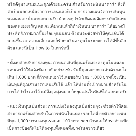
ทริคดีๆมาเสนอแนะคุณด้วยนะครับ สำหรับการพนันบาคาร่า สิ่งที่
จำเป็นนอกเหนือจากการเล่นแล้วก็เป็น การวางแผนจัดการเงินทุน
ของคุณเองนั่นแหละนะครับ ด้วยเหตุว่าถ้าเกิดคุณจัดการกับเงินทุน
ของตนเองเจริญ คุณจะเดิมพันแล้วก็ทำเงินบน บาคาร่า ได้อย่างมี
ประสิทธิภาพมากขึ้นเรื่อยๆแน่นอน ซึ่งมันจะช่วยทำให้คุณเล่นได้
นานขึ้น ลดความเสี่ยงและก็รักษาเงินลงทุนในระยะยาวได้ดีขึ้นอีก
ด้วย และนี่เป็น How to ในพาร์ทนี้
• ตั้งงบสำหรับการลงทุน: กำหนดเงินที่คุณพร้อมจะลงทุนในแต่ละ
รอบเอาไว้ให้แจ้งชัด ยกตัวอย่างเช่น วันนี้คุณอยากจะเล่นด้วยงบไม่
เกิน 1,000 บาท ก็กำหนดเอาไว้เลยขอรับ โดย 1,000 บาทนี้จะเป็น
เงินทุนที่คุณสามารถเล่นเสียได้ แล้ว ให้ท่านตั้งเป้าหมายสำหรับใน
การได้กำไรเอาไว้ แม้ถึงจุดมุ่งหมายก็หยุดเล่นในทันทีได้เลยนะครับ
• แบ่งเงินทุนเป็นส่วน: การแบ่งเงินลงทุนเป็นส่วนๆจะช่วยทำให้คุณ
สามารถพร้อมสำหรับในการพนันในแต่ละรอบได้ดี ยกตัวอย่างเช่น
มีทุน 1,000 บาท ลงทุนรอบละ 100 บาท ฯลฯ กำหนดให้กระจ่างเพื่อ
เป็นการป้องกันไม่ให้ลงทุนทั้งหมดทั้งปวงในคราวเดียว