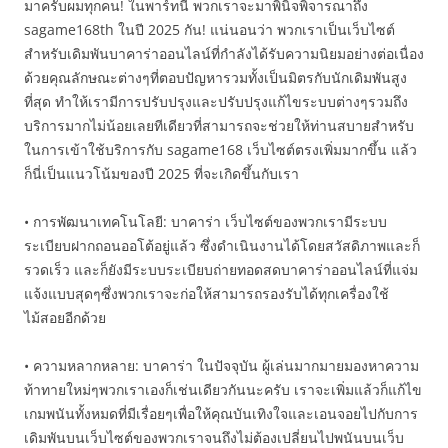
มาครับผมทุกคน! ในพาร์ทนี้ พวกเราจะมาพินิจพิจารณาถึง
sagame168th ในปี 2025 กัน! แน่นอนว่า พวกเราเป็นเว็บไซต์
สำหรับเดิมพันบาคาร่าออนไลน์ที่กำลังได้รับความนิยมอย่างต่อเนื่อง
ด้วยคุณลักษณะต่างๆที่ตอบปัญหารวมทั้งเป็นมิตรกับนักเดิมพันสูง
ที่สุด ทำให้เรามีการปรับปรุงและปรับปรุงแก้ไขระบบต่างๆรวมถึง
บริการมากไม่น้อยเลยทีเดียวที่สามารถจะช่วยให้ท่านสบายสำหรับ
ในการเข้าใช้บริการกับ sagame168 เว็บไซต์ตรงเพิ่มมากขึ้น แล้ว
ก็นี่เป็นแนวโน้มของปี 2025 ที่จะเกิดขึ้นกับเรา
• การพัฒนาเทคโนโลยี: บาคาร่า เว็บไซต์ของพวกเรามีระบบ
ระเบียบฝากถอนออโต้อยู่แล้ว ซึ่งดำเนินงานได้โดยสวัสดิภาพและก็
รวดเร็ว และก็ยังมีระบบระเบียบถ่ายทอดสดบาคาร่าออนไลน์ที่แจ่ม
แจ้งแบบสุดๆซึ่งพวกเราจะก่อให้สามารถรองรับได้ทุกเครื่องใช้
ไม้สอยอีกด้วย
• ความหลากหลาย: บาคาร่า ในปัจจุบัน ผู้เล่นมากมายมองหาความ
ท้าทายใหม่ๆพวกเราเองก็เช่นเดียวกันนะครับ เราจะเพิ่มแล้วก็แก้ไข
เกมพนันทั้งหมดที่มีเรื่อยๆเพื่อให้คุณบันเทิงใจและเอนจอยไปกับการ
เดิมพันบนเว็บไซต์ของพวกเราจนถึงไม่ต้องเปลี่ยนไปพนันบนเว็บ