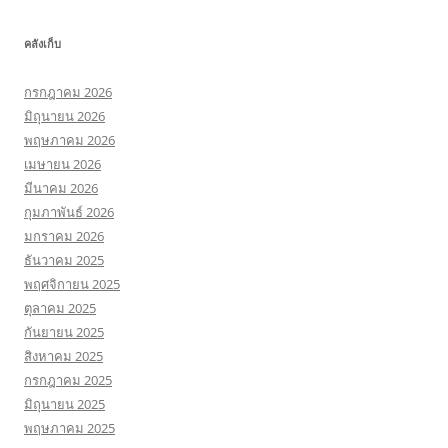
คลังเก็บ
กรกฎาคม 2026
มิถุนายน 2026
พฤษภาคม 2026
เมษายน 2026
มีนาคม 2026
กุมภาพันธ์ 2026
มกราคม 2026
ธันวาคม 2025
พฤศจิกายน 2025
ตุลาคม 2025
กันยายน 2025
สิงหาคม 2025
กรกฎาคม 2025
มิถุนายน 2025
พฤษภาคม 2025