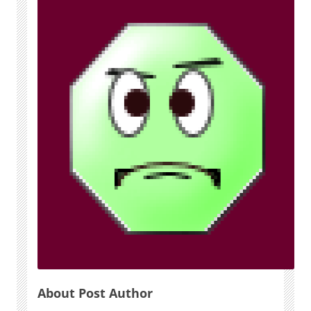
About Post Author