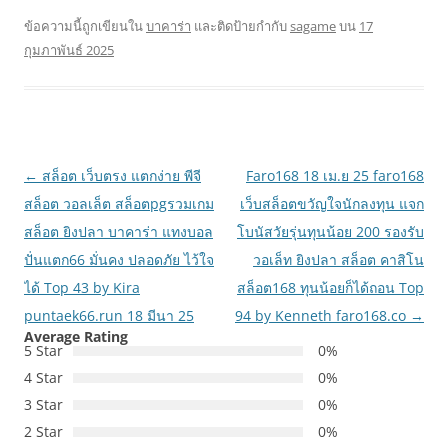
ข้อความนี้ถูกเขียนใน
บาคาร่า
และติดป้ายกำกับ
sagame
บน
17
กุมภาพันธ์ 2025
เมนู
←
สล็อต เว็บตรง แตกง่าย พีจี
Faro168 18 เม.ย 25 faro168
นำทาง
สล็อต วอลเล็ต สล็อตpgรวมเกม
เว็บสล็อตขวัญใจนักลงทุน แจก
เรื่อง
สล็อต ยิงปลา บาคาร่า แทงบอล
โบนัสวัยรุ่นทุนน้อย 200 รองรับ
ปั่นแตก66 มั่นคง ปลอดภัย ไว้ใจ
วอเล็ท ยิงปลา สล็อต คาสิโน
ได้ Top 43 by Kira
สล็อต168 ทุนน้อยก็ได้ถอน Top
puntaek66.run 18 มีนา 25
94 by Kenneth faro168.co
→
Average Rating
5 Star
0%
4 Star
0%
3 Star
0%
2 Star
0%