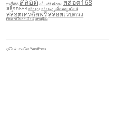
สล็อต
สล็อต168
พุซซี่888
สล็อต55
สล็อต66
สล็อต888
สล็อตออนไลน์
สล็อตpg
สล็อตxo
สล็อตเครดิตฟรี
สล็อตเว็บตรง
เว็บคาสิโนออนไลน์
เศรษฐี99
ภูมิใจนำเสนอโดย WordPress