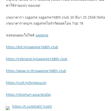
ค่าใช้จ่ายแน่ๆ ลองเลย!
เกมบาคาร่า sagame sagame168th.club 20 มีนา 25 2568 Della
เกมบาคาร่าสนุกๆ sagameไม่จำกัดยอดโอน Top 18
ขอขอบคุณเว็ปไซต์
sagame
https://bit.ly/sagame168th-club
https://rebrand.ly/sagame168th-club
https://wow.in.th/sagame168th-club
https://cutt.ly/brqezuLm
https://shorturl.asia/sEoDp
https://t.co/0OxEC1Uol3