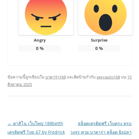
Angry
Surprise
0
%
0
%
ข้อความนี้ถูกเขียนใน
บาคาร่า168
และติดป้ายกำกับ
sexyauto168
บน
15
สิงหาคม 2025
เมนู
←
คาสิโน เว็บใหญ่ 188betth
สล็อตเครดิตฟรี เว็บตรง ครบ
นำทาง
เครดิตฟรี Top 67 by Fredrick
วงจร หวย บาคาร่า สล็อต ยิงปลา