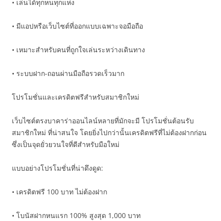
• เล่นได้ทุกหนทุกแห่ง
• มีแอปหรือเว็บไซต์ที่ออกแบบเฉพาะจอมือถือ
• เหมาะสำหรับคนที่ถูกใจเล่นระหว่างเดินทาง
• ระบบฝาก-ถอนผ่านมือถือรวดเร็วมาก
โปรโมชั่นและเครดิตฟรีสำหรับสมาชิกใหม่
เว็บไซต์ตรงบาคาร่าออนไลน์หลายที่มักจะมี โปรโมชั่นต้อนรับ
สมาชิกใหม่ ที่น่าสนใจ โดยยิ่งไปกว่านั้นเครดิตฟรีที่ไม่ต้องฝากก่อน
ซึ่งเป็นจุดยั่วยวนใจที่ดีสำหรับมือใหม่
แบบอย่างโปรโมชั่นที่น่าดึงดูด:
• เครดิตฟรี 100 บาท ไม่ต้องฝาก
• โบนัสฝากหนแรก 100% สูงสุด 1,000 บาท