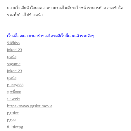
ความใจเสียหัวใจต่อความบกพร่องไม่มีประโยชน์ เราควรทำความเข้าใจ
รวมทั้งก้าวไปข้างหน้า
เว็บสล็อตและบาคาร่าของโครตดีเว็บนี้เล่นแล้วรวยจัดๆ
918kiss
joker123
ดูหนัง
sagame
joker123
ดูหนัง
pussy888
พุซซี่888
บาคาร่า
https://www.pgslot.movie
pg slot
pg99
fullslotpg