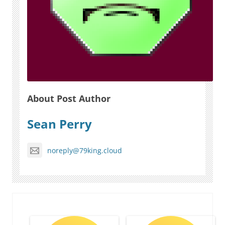
About Post Author
Sean Perry
noreply@79king.cloud