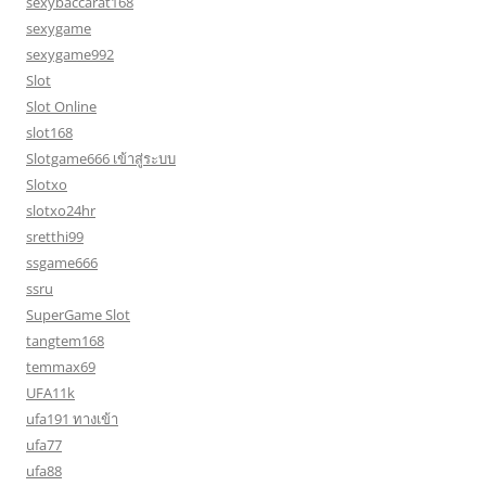
sexybaccarat168
sexygame
sexygame992
Slot
Slot Online
slot168
Slotgame666 เข้าสู่ระบบ
Slotxo
slotxo24hr
sretthi99
ssgame666
ssru
SuperGame Slot
tangtem168
temmax69
UFA11k
ufa191 ทางเข้า
ufa77
ufa88