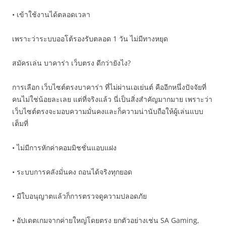
• เข้าใช้งานได้ตลอดเวลา
เพราะว่าระบบออโต้รองรับตลอด 1 วัน ไม่มีทางหยุด
สมัครเล่น บาคาร่า เว็บตรง ดีกว่ายังไง?
การเลือก เว็บไซต์ตรงบาคาร่า ที่ไม่ผ่านเอเย่นต์ คืออีกหนึ่งปัจจัยที่
คนไม่ใช่น้อยละเลย แต่ที่จริงแล้ว นี่เป็นสิ่งสำคัญมากมาย เพราะว่า
เว็บไซต์ตรงจะมอบความมั่นคงและก็ความน่านับถือให้ผู้เล่นแบบ
เต็มที่
• ไม่มีการหักค่าคอมมิชชั่นแอบแฝง
• ระบบการคลังมั่นคง ถอนได้จริงทุกยอด
• มีใบอนุญาตแล้วก็การตรวจดูความปลอดภัย
• อัปเดตเกมจากค่ายใหญ่โดยตรง ยกตัวอย่างเช่น SA Gaming,