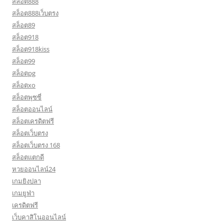
สล็อต888
สล็อต888เว็บตรง
สล็อต89
สล็อต918
สล็อต918kiss
สล็อต99
สล็อตpg
สล็อตxo
สล็อตพุซซี่
สล็อตออนไลน์
สล็อตเครดิตฟรี
สล็อตเว็บตรง
สล็อตเว็บตรง 168
สล็อตแตกดี
หวยออนไลน์24
เกมยิงปลา
เกมยูฟ่า
เครดิตฟรี
เว็บคาสิโนออนไลน์