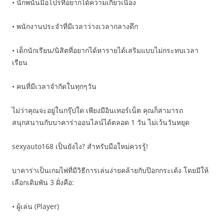
• นักพนันมือโปรที่อยากได้ความเกี่ยวเนื่อง
• พนักงานประจำที่มีเวลาว่างเวลากลางดึก
• เด็กนักเรียน/นิสิตที่อยากได้หารายได้เสริมแบบไม่กระทบเวลา
เรียน
• คนที่มีเวลาจำกัดในทุกๆวัน
ไม่ว่าคุณจะอยู่ในกรุ๊ปใด เพียงมีอินเทอร์เน็ต คุณก็สามารถ
สนุกสนานกับบาคาร่าออนไลน์ได้ตลอด 1 วัน ไม่เว้นวันหยุด
sexyauto168 เป็นยังไง? สำหรับมือใหม่ควรรู้!
บาคาร่าเป็นเกมไพ่ที่มีวิธีการเล่นง่ายคล้ายกับป๊อกกระเด้ง โดยมีให้
เลือกเดิมพัน 3 ฝั่งคือ:
• ผู้เล่น (Player)