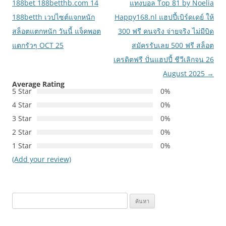
เรื่อง
188bet 188betthb.com 14
แทงบอล Top 81 by Noelia
188betth เวปไซต์แจกหนัก
Happy168.nl แฮปปี้เบิร์ดเดย์ ให้
สล็อตแตกหนัก วันนี้ แจ็คพอต
300 ฟรี คนจริง จ่ายจริง ไม่มีบิด
แตกรัวๆ OCT 25
สมัครรับเลย 500 ฟรี สล็อต
เครดิตฟรี ปั่นแฮปปี้ ชีวีเลิกจน 26
August 2025
→
Average Rating
5 Star
0%
4 Star
0%
3 Star
0%
2 Star
0%
1 Star
0%
(Add your review)
ค้นหา
สำหรับ: