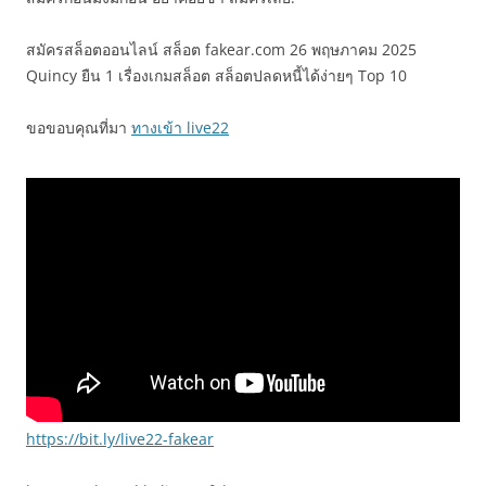
สมัครสล็อตออนไลน์ สล็อต fakear.com 26 พฤษภาคม 2025
Quincy ยืน 1 เรื่องเกมสล็อต สล็อตปลดหนี้ได้ง่ายๆ Top 10
ขอขอบคุณที่มา
ทางเข้า live22
https://bit.ly/live22-fakear