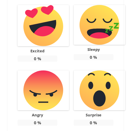
Sleepy
Excited
0
%
0
%
Angry
Surprise
0
%
0
%