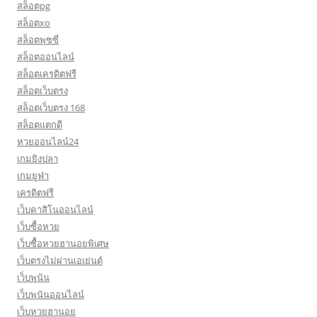
สล็อตpg
สล็อตxo
สล็อตพุซซี่
สล็อตออนไลน์
สล็อตเครดิตฟรี
สล็อตเว็บตรง
สล็อตเว็บตรง 168
สล็อตแตกดี
หวยออนไลน์24
เกมยิงปลา
เกมยูฟ่า
เครดิตฟรี
เว็บคาสิโนออนไลน์
เว็บซื้อหวย
เว็บซื้อหวยฮานอยพิเศษ
เว็บตรงไม่ผ่านเอเย่นต์
เว็บพนัน
เว็บพนันออนไลน์
เว็บหวยฮานอย