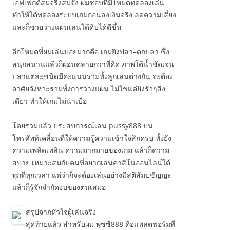
เอฟเฟกต์สมจริงสมจัง ผมชอบที่มีโหมดทดลองเล่น
ทำให้ได้ทดลองระบบเกมก่อนลงเงินจริง ลดความเสี่ยง
และก็ช่วยวางแผนเล่นได้ดิบได้ดีขึ้น
อีกโหมดที่ผมเล่นบ่อยมากคือ เกมยิงปลา–ตกปลา ซึ่ง
สนุกสนานแล้วก็ผ่อนคลายกว่าที่คิด ภาพใต้น้ำชัดเจน
ปลาแต่ละชนิดมีคะแนนรวมทั้งลูกเล่นต่างกัน จะต้อง
อาศัยจังหวะรวมทั้งการวางแผน ไม่ใช่แค่ยิงรัวๆสิ่ง
เดียว ทำให้เกมไม่น่าเบื่อ
โดยรวมแล้ว ประสบการณ์เล่น pussy888 บน
โทรศัพท์เคลื่อนที่ให้ความรู้ความเข้าใจสึกครบ ทั้งยัง
ความเพลิดเพลิน ความมากมายของเกม แล้วก็ความ
สบาย เหมาะสมกับคนที่อยากเล่นคาสิโนออนไลน์ได้
ทุกที่ทุกเวลา แต่ว่าก็จะต้องเล่นอย่างมีสติสัมปชัญญะ
แล้วก็รู้จักจำกัดงบของตนเสมอ
สรุปจากหัวใจผู้เล่นจริง
สุดท้ายแล้ว สำหรับผม พุซซี่888 คือแพลตฟอร์มที่