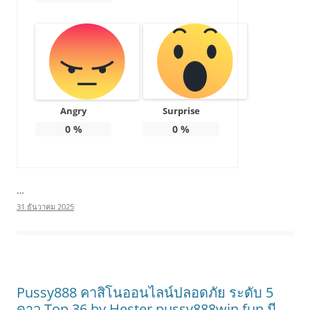
Angry
Surprise
0
%
0
%
…
31 ธันวาคม 2025
Pussy888 คาสิโนออนไลน์ปลอดภัย ระดับ 5
ดาว Top 36 by Hester pussy888win.fun มี