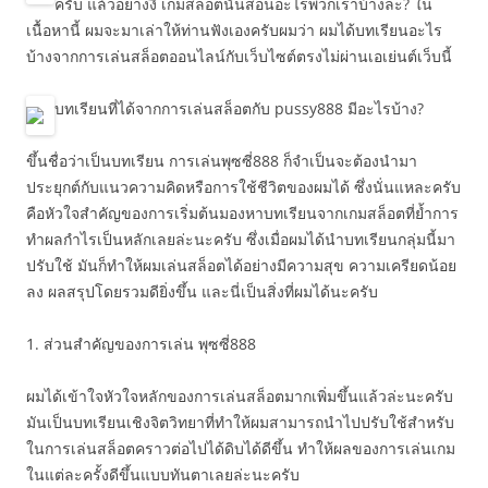
ครับ แล้วอย่างงี้ เกมสล็อตนั้นสอนอะไรพวกเราบ้างล่ะ? ใน
เนื้อหานี้ ผมจะมาเล่าให้ท่านฟังเองครับผมว่า ผมได้บทเรียนอะไร
บ้างจากการเล่นสล็อตออนไลน์กับเว็บไซต์ตรงไม่ผ่านเอเย่นต์เว็บนี้
บทเรียนที่ได้จากการเล่นสล็อตกับ pussy888 มีอะไรบ้าง?
ขึ้นชื่อว่าเป็นบทเรียน การเล่นพุซซี่888 ก็จำเป็นจะต้องนำมา
ประยุกต์กับแนวความคิดหรือการใช้ชีวิตของผมได้ ซึ่งนั่นแหละครับ
คือหัวใจสำคัญของการเริ่มต้นมองหาบทเรียนจากเกมสล็อตที่ย้ำการ
ทำผลกำไรเป็นหลักเลยล่ะนะครับ ซึ่งเมื่อผมได้นำบทเรียนกลุ่มนี้มา
ปรับใช้ มันก็ทำให้ผมเล่นสล็อตได้อย่างมีความสุข ความเครียดน้อย
ลง ผลสรุปโดยรวมดียิ่งขึ้น และนี่เป็นสิ่งที่ผมได้นะครับ
1. ส่วนสำคัญของการเล่น พุซซี่888
ผมได้เข้าใจหัวใจหลักของการเล่นสล็อตมากเพิ่มขึ้นแล้วล่ะนะครับ
มันเป็นบทเรียนเชิงจิตวิทยาที่ทำให้ผมสามารถนำไปปรับใช้สำหรับ
ในการเล่นสล็อตคราวต่อไปได้ดิบได้ดีขึ้น ทำให้ผลของการเล่นเกม
ในแต่ละครั้งดีขึ้นแบบทันตาเลยล่ะนะครับ