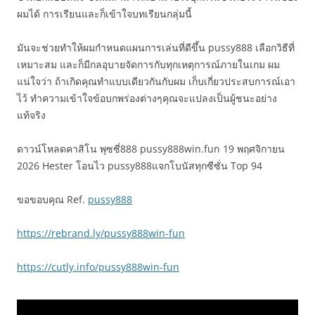
ผมได้ การเรียนและก็เข้าใจบทเรียนกลุ่มนี้
มันจะช่วยทำให้ผมกำหนดแผนการเล่นที่ดีขึ้น pussy888 เลือกวิธีที่
เหมาะสม และก็มีกลอุบายจัดการกับทุกเหตุการณ์ภายในเกม ผม
แน่ใจว่า ถ้าเกิดคุณทำแบบเดียวกันกับผม เก็บเกี่ยวประสบการณ์เอา
ไว้ ทำความเข้าใจข้อบกพร่องต่างๆคุณจะแปลงเป็นผู้ชนะอย่าง
แท้จริง
ดาวน์โหลดคาสิโน พุซซี่888 pussy888win.fun 19 พฤศจิกายน
2026 Hester โอนไว pussy888แจกโบนัสทุกซีซั่น Top 94
ขอขอบคุณ Ref.
pussy888
https://rebrand.ly/pussy888win-fun
https://cutly.info/pussy888win-fun