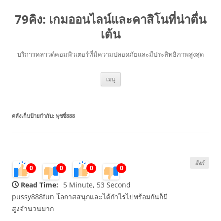
79คิง: เกมออนไลน์และคาสิโนที่น่าตื่น
เต้น
บริการคลาวด์คอมพิวเตอร์ที่มีความปลอดภัยและมีประสิทธิภาพสูงสุด
ข้าม
เมนู
ไป
ยัง
เนื้อหา
คลังเก็บป้ายกำกับ:
พุซซี่888
ลิงก์
0
0
0
0
Read Time:
5 Minute, 53 Second
pussy888fun โอกาสสนุกและได้กำไรไปพร้อมกันก็มี
สูงจำนวนมาก