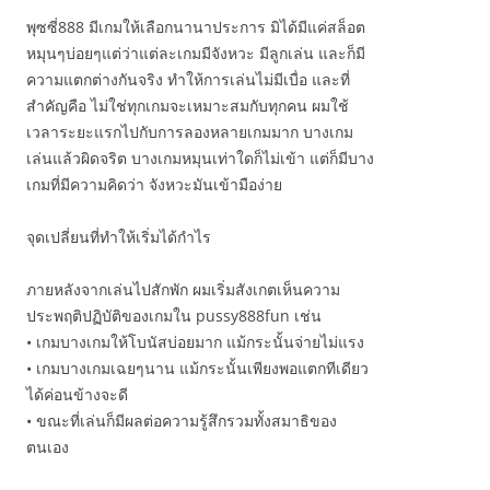
พุซซี่888 มีเกมให้เลือกนานาประการ มิได้มีแค่สล็อต
หมุนๆบ่อยๆแต่ว่าแต่ละเกมมีจังหวะ มีลูกเล่น และก็มี
ความแตกต่างกันจริง ทำให้การเล่นไม่มีเบื่อ และที่
สำคัญคือ ไม่ใช่ทุกเกมจะเหมาะสมกับทุกคน ผมใช้
เวลาระยะแรกไปกับการลองหลายเกมมาก บางเกม
เล่นแล้วผิดจริต บางเกมหมุนเท่าใดก็ไม่เข้า แต่ก็มีบาง
เกมที่มีความคิดว่า จังหวะมันเข้ามือง่าย
จุดเปลี่ยนที่ทำให้เริ่มได้กำไร
ภายหลังจากเล่นไปสักพัก ผมเริ่มสังเกตเห็นความ
ประพฤติปฏิบัติของเกมใน pussy888fun เช่น
• เกมบางเกมให้โบนัสบ่อยมาก แม้กระนั้นจ่ายไม่แรง
• เกมบางเกมเฉยๆนาน แม้กระนั้นเพียงพอแตกทีเดียว
ได้ค่อนข้างจะดี
• ขณะที่เล่นก็มีผลต่อความรู้สึกรวมทั้งสมาธิของ
ตนเอง