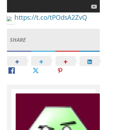
https://t.co/tPOdsA2ZvQ
SHARE