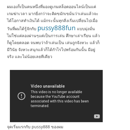
ผมเองก็เป็นคนหนึ่งที่มองดูเกมสล็อตออนไลน์เป็นแค่
เกมฆ่าเวลา มากยิ่งกว่าจะคิดขมักเขม้นว่าเล่นแล้วจะ
ได้โอกาสทำเงินได้ แม้กระนั้นทุกสิ่งเริ่มเปลี่ยนไปเมื่อ
pussy888fun
วันที่ผมได้รู้จักกับ
แบบมุ่งมั่น
ไม่ใช่แค่ลองผ่านๆแต่เป็นการเล่น ศึกษาเล่าเรียน แล้ว
ก็ดูโดยตลอด จนพบว่าถ้าเล่นเป็น เล่นถูกจังหวะ แล้วก็
มีวินัย จังหวะสนุกแล้วก็ได้กำไรไปพร้อมกันนั้น มีอยู่
จริง และไม่น้อยเลยทีเดียว
จุดเริ่มแรกกับ pussy888 ของผม