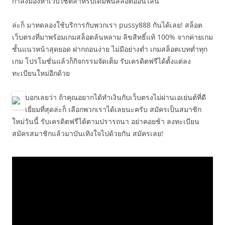
กำลังมองหาเว็บไซต์สำหรับเดิมพันสล็อตออนไลน์
ล่ะก็ มาทดลองใช้บริการกับพวกเรา pussy888 กันได้เลย! สล็อต
เว็บตรงที่มาพร้อมเกมสล็อตล้นหลาม ลิขสิทธิ์แท้ 100% จากค่ายเกม
ชั้นแนวหน้าสุดยอด ฝากถอนง่าย ไม่มีอย่างต่ำ เกมสล็อตเบทต่ำทุก
เกม โปรโมชั่นแล้วก็กิจกรรมจัดเต็ม รับเครดิตฟรีได้ตั้งแต่ลง
ทะเบียนใหม่อีกด้วย
บอกเลยว่า ถ้าคุณอยากได้ทำเงินกับเว็บตรงไม่ผ่านเอเย่นต์ที่ดี
เยี่ยมที่สุดล่ะก็ เลือกพวกเราได้เลยนะครับ สมัครเป็นสมาชิก
ใหม่วันนี้ รับเครดิตฟรีได้ตามปรารถนา อย่าคอยช้า ลงทะเบียน
สมัครสมาชิกแล้วมาบันเทิงใจไปด้วยกัน สมัครเลย!