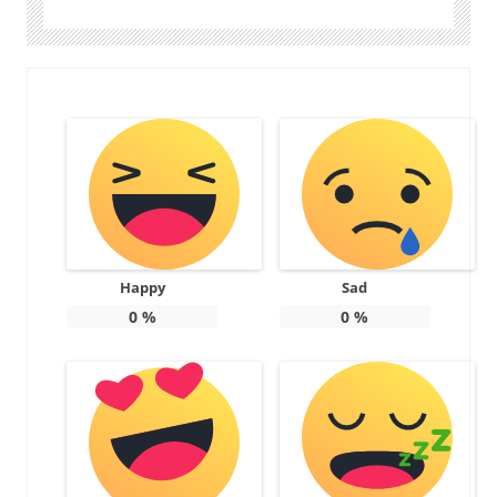
Happy
Sad
0
%
0
%