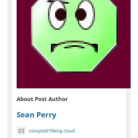
About Post Author
Sean Perry
noreply@79king.cloud