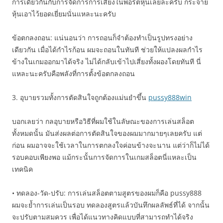
การเดียวกันกับการจัดการการเสี่ยงในพอร์ตหุ้นเลยล่ะครับ กระจาย
หุ้นเอาไว้ยอดเยี่ยมนั่นแหละนะครับ
ข้อตกลงถอน: แน่นอนว่า การถอนก็จำต้องทำเป็นรูปทรงอย่าง
เดียวกัน เมื่อได้กำไรก้อน ผมจะถอนในทันที ช่วยให้แปลงผลกำไร
ข้างในเกมออกมาได้จริง ไม่ได้กลับเข้าไปเสี่ยงทั้งผองโดยทันที นี่
แหละนะครับคือพลังที่การตั้งข้อตกลงถอน
3. อุบายรวมทั้งการตัดสินใจถูกต้องแม่นยำขึ้น
pussy888win
บอกเลยว่า กลอุบายหรือวิธีที่ผมใช้ในลัษณะของการเล่นสล็อต
ทั้งหมดนั้น มันส่งผลต่อการตัดสินใจของผมมากมายๆเลยครับ แต่
ก่อน ผมอาจจะใช้เวลาในการตกลงใจค่อนข้างจะนาน แต่ว่าก็ไม่ได้
รอบคอบเพียงพอ แม้กระนั้นการจัดการในเกมสล็อตนี่แหละเป็น
เทคนิค
• ทดลอง-วัด-ปรับ: การเล่นสล็อตตามสูตรของผมก็คือ pussy888
ผมจะย้ำการเล่นเป็นรอบ ทดลองสูตรแล้วบันทึกผลลัพธ์ที่ได้ จากนั้น
จะปรับตามสมควร เพื่อได้แนวทางคิดแบบที่สามารถทำได้จริง