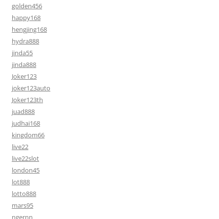
golden456
happy168
hengjing168
hydra888
jinda55
jinda888
Joker123
joker123auto
Joker123th
juad888
judhai168
kingdom66
live22
live22slot
london45
lot888
lotto888
mars95
ngernn