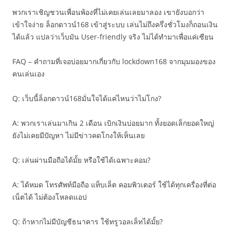
พวกเราเชิญชวนเพื่อนพ้องที่ไม่เคยเล่นเลยมาลอง เขายังบอกว่า
เข้าใจง่าย ล็อกดาวน์168 เข้าสู่ระบบ เล่นไม่ถึงครึ่งชั่วโมงก็ถอนเงิน
ได้แล้ว แปลว่าเว็บมัน User-friendly จริง ไม่ได้ทำมาเพื่อแค่เซียน
FAQ – คำถามที่เจอบ่อยมากเกี่ยวกับ lockdown168 จากมุมมองของ
คนเล่นเอง
Q: เว็บนี้ล็อกดาวน์168มั่นใจได้แค่ไหนว่าไม่โกง?
A: พวกเราเล่นมาเกิน 2 เดือน เบิกเงินบ่อยมาก ทั้งยอดเล็กยอดใหญ่
ยังไม่เคยมีปัญหา ไม่มีข่าวคดโกงให้เห็นเลย
Q: เล่นผ่านมือถือได้มั้ย หรือใช้ได้เฉพาะคอม?
A: ได้หมด โทรศัพท์มือถือ แท็บเล็ต คอมพิวเตอร์ ใช้ได้ทุกเครื่องที่ต่อ
เน็ตได้ ไม่ต้องโหลดแอป
Q: ถ้าหากไม่มีบัญชีธนาคาร ใช้ทรูวอลเล็ทได้มั้ย?