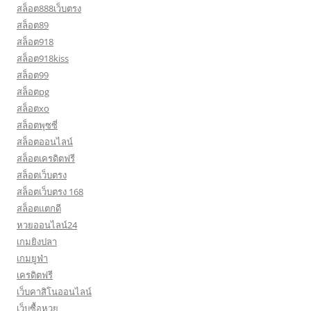
สล็อต888เว็บตรง
สล็อต89
สล็อต918
สล็อต918kiss
สล็อต99
สล็อตpg
สล็อตxo
สล็อตพุซซี่
สล็อตออนไลน์
สล็อตเครดิตฟรี
สล็อตเว็บตรง
สล็อตเว็บตรง 168
สล็อตแตกดี
หวยออนไลน์24
เกมยิงปลา
เกมยูฟ่า
เครดิตฟรี
เว็บคาสิโนออนไลน์
เว็บซื้อหวย