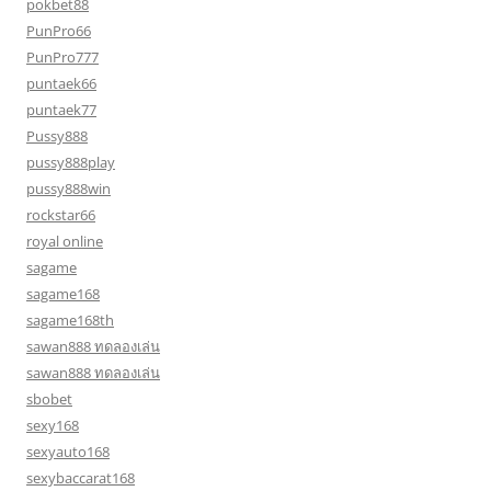
pokbet88
PunPro66
PunPro777
puntaek66
puntaek77
Pussy888
pussy888play
pussy888win
rockstar66
royal online
sagame
sagame168
sagame168th
sawan888 ทดลองเล่น
sawan888 ทดลองเล่น
sbobet
sexy168
sexyauto168
sexybaccarat168