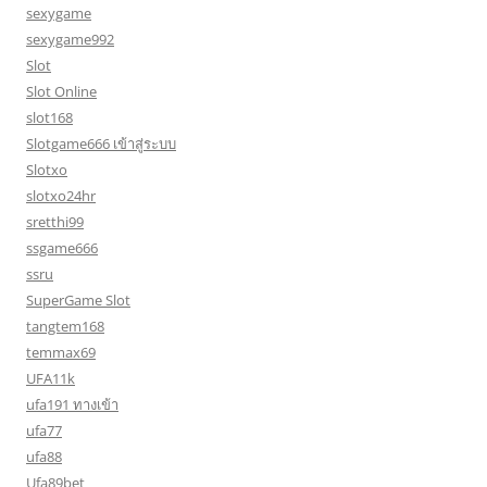
sexygame
sexygame992
Slot
Slot Online
slot168
Slotgame666 เข้าสู่ระบบ
Slotxo
slotxo24hr
sretthi99
ssgame666
ssru
SuperGame Slot
tangtem168
temmax69
UFA11k
ufa191 ทางเข้า
ufa77
ufa88
Ufa89bet