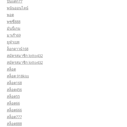
ปั่นแตก77
พนันออนไลน์
พอต
พุซซี่888
มันนี่เกม
มาเก๊า69
ยูฟ่าเบท
ล็อกดาวน์168
สมัครสมาชิก lotto432
สมัครสมาชิก lotto432
สล็อต
สล็อต 918kiss
สล็อต168
สล็อต456
สล็อต55
สล็อต66
สล็อต666
สล็อต777
สล็อต888