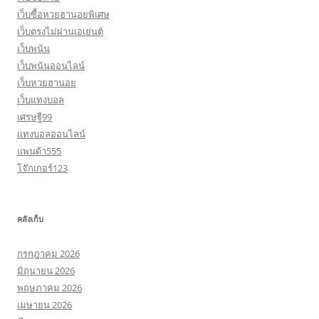
เว็บซื้อหวยฮานอยพิเศษ
เว็บตรงไม่ผ่านเอเย่นต์
เว็บพนัน
เว็บพนันออนไลน์
เว็บหวยฮานอย
เว็บแทงบอล
เศรษฐี99
แทงบอลออนไลน์
แพนด้า555
โจ๊กเกอร์123
คลังเก็บ
กรกฎาคม 2026
มิถุนายน 2026
พฤษภาคม 2026
เมษายน 2026