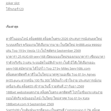
joker slot
โจ๊กเกอร์123
เรื่องล่าสุด
คาสิโนออนไลน์ สล็อต888 สล็อตเว็บตรง 2026 ประสบการณ์เล่นยุคใหม่
ระบบเสถียร พร้อมเกมให้เลือกมากมาย เว็บเปิดใหม่ Jin888.asia ทดลอง
เล่น Top 19 by Veola 13 เว็บไซต์ตรง September 2569
บาคาร่า 25 AUG 69 sexy168 เปิดมุมมองใหม่ของเกมบาคาร่า เซียนบาคา
ร่าตัวจริงรับ 3 แสน ระบบอัตโนมัติเจ้าแรก เว็บดี มีโต๊ะให้เลือกเยอะ
sexy168 สมัครง่าย ได้โปรไว Top 27 by Miles Sexy168c.com
สล็อตเครดิตฟรี คาสิโนเว็บใหญ่ มาตรฐานเอเชีย Top 81 by Agnes
jin55.guru ฝากสนั่น 100 รับ 300 ได้เงินเร็ว เข้าใจง่าย ประสบการณ์เกม
เหนือระดับ สล็อต55 เข้าร่วมวันนี้ รวยทันที 27 กันยา 2569
188bet websiteแตกง่าย สล็อตเว็บตรง เครดิตฟรี โปรโมชั่นแรง เล่นง่าย
ถอนได้จริง พนันออนไลน์ เว็บใหญ่ ใหม่ล่าสุด Top 61 by Kate
188bets4.com 9 September 2569
Sretthi99 เว็บเดิมพันแรกที่คนจะเป็นเศรษฐี Commission 0.7% สล็อต