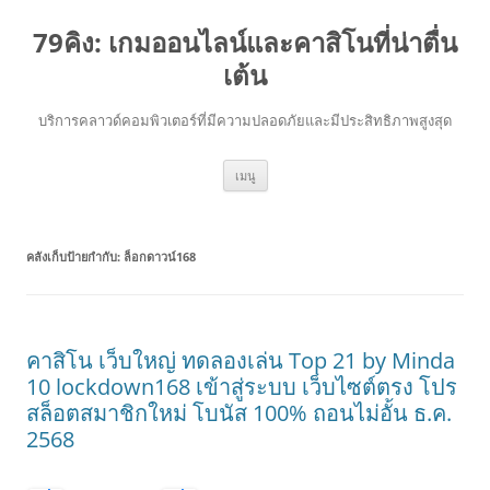
79คิง: เกมออนไลน์และคาสิโนที่น่าตื่น
เต้น
บริการคลาวด์คอมพิวเตอร์ที่มีความปลอดภัยและมีประสิทธิภาพสูงสุด
ข้าม
เมนู
ไป
ยัง
เนื้อหา
คลังเก็บป้ายกำกับ:
ล็อกดาวน์168
คาสิโน เว็บใหญ่ ทดลองเล่น Top 21 by Minda
10 lockdown168 เข้าสู่ระบบ เว็บไซต์ตรง โปร
สล็อตสมาชิกใหม่ โบนัส 100% ถอนไม่อั้น ธ.ค.
2568