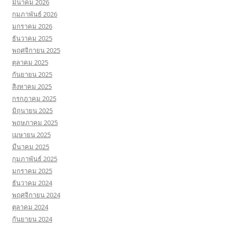
มีนาคม 2026
กุมภาพันธ์ 2026
มกราคม 2026
ธันวาคม 2025
พฤศจิกายน 2025
ตุลาคม 2025
กันยายน 2025
สิงหาคม 2025
กรกฎาคม 2025
มิถุนายน 2025
พฤษภาคม 2025
เมษายน 2025
มีนาคม 2025
กุมภาพันธ์ 2025
มกราคม 2025
ธันวาคม 2024
พฤศจิกายน 2024
ตุลาคม 2024
กันยายน 2024