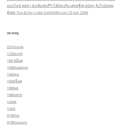
ออนไลน์ สุดซ่า นักเดิมพันรีวิวได้เงินจริง เศรษฐี99 สมัคร รับโบนัสสุด
พิเศษ Top 62 by Lydia Sretthi99.com 23 July 2569
หมวดหมู่
037movie
123lionth
168 สล็อต
1688sagame
168slot
168สล็อต
188bet
188betth
1xbet
1xbit
918Kiss
918kissauto