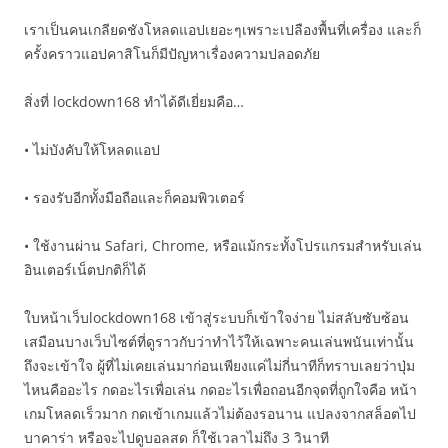
เราเป็นคนเกลียดชังโหลดแอปเยอะๆเพราะเปลืองพื้นที่เครื่อง และก็
ครั้งคราวแอปคาสิโนก็มีปัญหาเรื่องความปลอดภัย
สิ่งที่ lockdown168 ทำได้ดีเยี่ยมคือ…
• ไม่บังคับให้โหลดแอป
• รองรับอีกทั้งมือถือและก็คอมพิวเตอร์
• ใช้งานผ่าน Safari, Chrome, หรือแม้กระทั้งโปรแกรมสำหรับเล่น
อินเตอร์เน็ตปกติก็ได้
ใบหน้าเว็บlockdown168 เข้าสู่ระบบก็เข้าใจง่าย ไม่สลับซับซ้อน
เสมือนบางเว็บไซต์ที่ดูราวกับว่าทำไว้ให้เฉพาะคนเล่นพนันเท่านั้น
ถึงจะเข้าใจ ผู้ที่ไม่เคยเล่นมาก่อนเพียงแค่ไม่กี่นาทีก็ทราบเลยว่าปุ่ม
ไหนคืออะไร กดอะไรเพื่อเล่น กดอะไรเพื่อถอนอีกจุดที่ถูกใจคือ หน้า
เกมโหลดเร็วมาก กดเข้าเกมแล้วไม่ต้องรอนาน แปลงจากสล็อตไป
บาคาร่า หรือจะไปดูบอลสด ก็ใช้เวลาไม่ถึง 3 วินาที