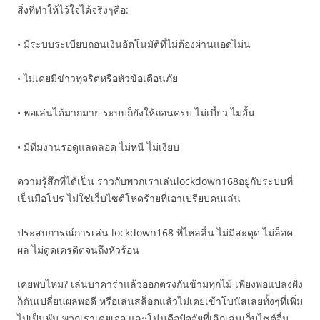
สิ่งที่ทำให้ไว้ใจได้จริงๆคือ:
• มีระบบระเบียบถอนเงินอัตโนมัติที่ไม่ต้องผ่านแอดไม่น
• ไม่เคยมีข่าวทุจริตหรือหัวข้อเตือนภัย
• พอเล่นได้มากมาย ระบบก็ยังให้ถอนครบ ไม่เบี้ยว ไม่อั้น
• มีทีมงานรอดูแลตลอด ไม่หนี ไม่เงียบ
ความรู้สึกที่ได้เป็น ราวกับพวกเราเล่นlockdown168อยู่กับระบบที่
เป็นมือโปร ไม่ใช่เว็บไซต์โหดร้ายที่เอาเปรียบคนเล่น
ประสบการณ์การเล่น lockdown168 ที่ไหลลื่น ไม่มีสะดุด ไม่ล็อค
ผล ไม่ดูดเครดิตจนถึงหัวร้อน
เคยพบไหม? เล่นบาคาร่าแล้วออกตรงกันข้ามทุกไม้ เพียงพอแปลงฝั่ง
ก็ดันเปลี่ยนผลพอดี หรือเล่นสล็อตแล้วไม่เคยเข้าโบนัสเลยทั้งๆที่เพิ่ม
ไปเป็นพัน พวกเราเคยเจอ และโน่นคือปัจจัยที่เลิกเล่นเว็บไซต์อื่น