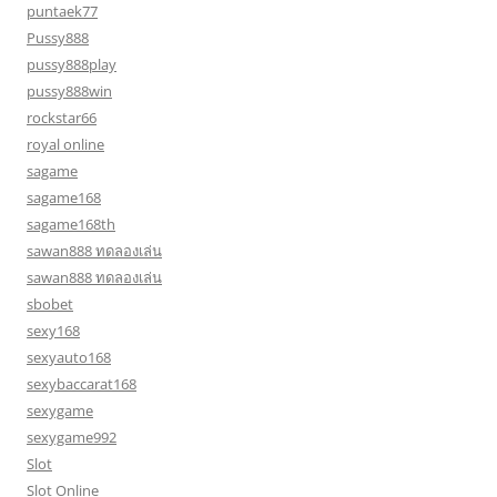
puntaek77
Pussy888
pussy888play
pussy888win
rockstar66
royal online
sagame
sagame168
sagame168th
sawan888 ทดลองเล่น
sawan888 ทดลองเล่น
sbobet
sexy168
sexyauto168
sexybaccarat168
sexygame
sexygame992
Slot
Slot Online