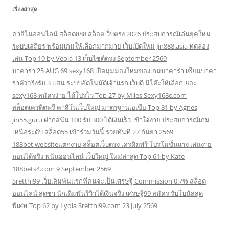
เรื่องล่าสุด
คาสิโนออนไลน์ สล็อต888 สล็อตเว็บตรง 2026 ประสบการณ์เล่นยุคใหม่
ระบบเสถียร พร้อมเกมให้เลือกมากมาย เว็บเปิดใหม่ Jin888.asia ทดลอง
เล่น Top 19 by Veola 13 เว็บไซต์ตรง September 2569
บาคาร่า 25 AUG 69 sexy168 เปิดมุมมองใหม่ของเกมบาคาร่า เซียนบาคา
ร่าตัวจริงรับ 3 แสน ระบบอัตโนมัติเจ้าแรก เว็บดี มีโต๊ะให้เลือกเยอะ
sexy168 สมัครง่าย ได้โปรไว Top 27 by Miles Sexy168c.com
สล็อตเครดิตฟรี คาสิโนเว็บใหญ่ มาตรฐานเอเชีย Top 81 by Agnes
jin55.guru ฝากสนั่น 100 รับ 300 ได้เงินเร็ว เข้าใจง่าย ประสบการณ์เกม
เหนือระดับ สล็อต55 เข้าร่วมวันนี้ รวยทันที 27 กันยา 2569
188bet websiteแตกง่าย สล็อตเว็บตรง เครดิตฟรี โปรโมชั่นแรง เล่นง่าย
ถอนได้จริง พนันออนไลน์ เว็บใหญ่ ใหม่ล่าสุด Top 61 by Kate
188bets4.com 9 September 2569
Sretthi99 เว็บเดิมพันแรกที่คนจะเป็นเศรษฐี Commission 0.7% สล็อต
ออนไลน์ สุดซ่า นักเดิมพันรีวิวได้เงินจริง เศรษฐี99 สมัคร รับโบนัสสุด
พิเศษ Top 62 by Lydia Sretthi99.com 23 July 2569