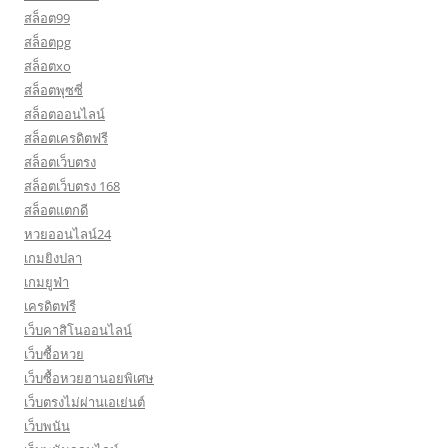
สล็อต99
สล็อตpg
สล็อตxo
สล็อตพุซซี่
สล็อตออนไลน์
สล็อตเครดิตฟรี
สล็อตเว็บตรง
สล็อตเว็บตรง 168
สล็อตแตกดี
หวยออนไลน์24
เกมยิงปลา
เกมยูฟ่า
เครดิตฟรี
เว็บคาสิโนออนไลน์
เว็บซื้อหวย
เว็บซื้อหวยฮานอยพิเศษ
เว็บตรงไม่ผ่านเอเย่นต์
เว็บพนัน