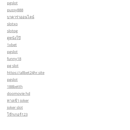
pgslot
pussy888
บาคาร่าออนไลน์
slotxo
slotpg
ดูหนังโป๊
1xbet
pgslot
funny18
pg slot
https://allbet24hr.site
pgslot
188betth
doomovie hd
ทางเข้า joker
joker slot
โจ๊กเกอร์123