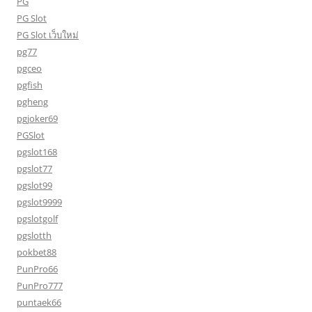
PG
PG Slot
PG Slot เว็บใหม่
pg77
pgceo
pgfish
pgheng
pgjoker69
PGSlot
pgslot168
pgslot77
pgslot99
pgslot9999
pgslotgolf
pgslotth
pokbet88
PunPro66
PunPro777
puntaek66