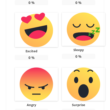
0
%
0
%
Sleepy
Excited
0
%
0
%
Angry
Surprise