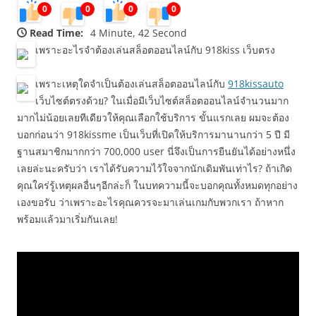
0
0
0
0
Read Time:
4 Minute, 42 Second
เพราะอะไรจำต้องเล่นสล็อตออนไลน์กับ 918kiss เว็บตรง
เพราะเหตุใดจำเป็นต้องเล่นสล็อตออนไลน์กับ
918kissauto
เว็บไซต์ตรงด้วย? ในเมื่อมีเว็บไซต์สล็อตออนไลน์จำนวนมาก
มากไม่น้อยเลยทีเดียวให้คุณเลือกใช้บริการ ขั้นแรกเลย ผมจะต้อง
บอกก่อนว่า 918kissme เป็นเว็บที่เปิดให้บริการมานานกว่า 5 ปี มี
ฐานสมาชิกมากกว่า 700,000 user นี่จึงเป็นการยืนยันได้อย่างหนึ่ง
เลยล่ะนะครับว่า เราได้รับความไว้ใจจากนักเดิมพันเท่าไร? ถ้าเกิด
คุณใคร่รู้เหตุผลอื่นๆอีกล่ะก็ ในบทความนี้จะบอกคุณทั้งหมดทุกอย่าง
เองขอรับ ว่าเพราะอะไรคุณควรจะมาเล่นเกมกับพวกเรา ถ้าหาก
พร้อมแล้วมาเริ่มกันเลย!