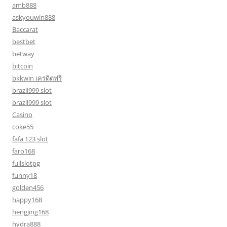
amb888
askyouwin888
Baccarat
bestbet
betway
bitcoin
bkkwin เครดิตฟรี
brazil999 slot
brazil999 slot
Casino
coke55
fafa 123 slot
faro168
fullslotpg
funny18
golden456
happy168
hengjing168
hydra888