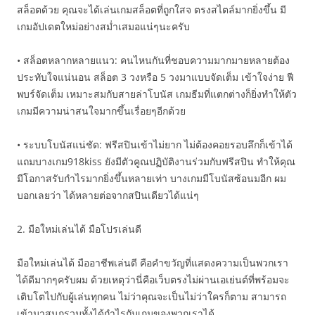
สล็อตด้วย คุณจะได้เล่นเกมสล็อตที่ถูกใสจ ตรงสไตล์มากยิ่งขึ้น มี
เกมอัปเดตใหม่อย่างสม่ำเสมอแน่ๆนะครับ
• สล็อตหลากหลายแนว: คนไหนกันที่ชอบความมากมายหลายต้อง
ประทับใจแน่นอน สล็อต 3 วงหรือ 5 วงมาแบบจัดเต็ม เข้าใจง่าย ฟี
พบร์จัดเต็ม เหมาะสมกับสายล่าโบนัส เกมธีมที่แตกต่างก็ยิ่งทำให้ตัว
เกมมีความน่าสนใจมากขึ้นเรื่อยๆอีกด้วย
• ระบบโบนัสแน่ชัด: ฟรีสปินเข้าไม่ยาก ไม่ต้องคอยรอบลึกก็เข้าได้
แถมบางเกม918kiss ยังมีตัวคูณปฏิบัติงานร่วมกับฟรีสปิน ทำให้คุณ
มีโอกาสรับกำไรมากยิ่งขึ้นหลายเท่า บางเกมมีโบนัสซ้อนมอีก ผม
บอกเลยว่า ได้หลายต่อจากสปินเดียวได้แน่ๆ
2. มือใหม่เล่นได้ มือโปรเล่นดี
มือใหม่เล่นได้ มืออาชีพเล่นดี คือคำขวัญที่แสดงความเป็นพวกเรา
ได้ดีมากๆครับผม ด้วยเหตุว่านี่คือเว็บตรงไม่ผ่านเอเย่นต์ที่พร้อมจะ
เติบโตไปกับผู้เล่นทุกคน ไม่ว่าคุณจะเป็นไม่ว่าใครก็ตาม สามารถ
เข้ามาสนุกรวมทั้งได้กำไรกับเกมของพวกเราได้