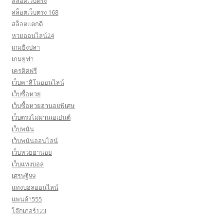
สล็อตเว็บตรง
สล็อตเว็บตรง 168
สล็อตแตกดี
หวยออนไลน์24
เกมยิงปลา
เกมยูฟ่า
เครดิตฟรี
เว็บคาสิโนออนไลน์
เว็บซื้อหวย
เว็บซื้อหวยฮานอยพิเศษ
เว็บตรงไม่ผ่านเอเย่นต์
เว็บพนัน
เว็บพนันออนไลน์
เว็บหวยฮานอย
เว็บแทงบอล
เศรษฐี99
แทงบอลออนไลน์
แพนด้า555
โจ๊กเกอร์123