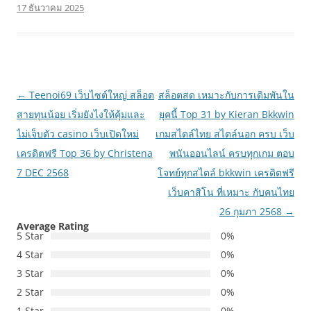
17 ธันวาคม 2025
เมนู
←
Teenoi69 เว็บไซต์ใหญ่ สล็อต
สล็อตสด เหมาะกับการเดิมพันใน
นำทาง
สายทุนน้อย เริ่มยังไงให้คุ้มและ
ยุคนี้ Top 31 by Kieran Bkkwin
เรื่อง
ไม่เจ็บตัว casino เว็บเปิดใหม่
เกมสไตล์ไทย สไตล์นอก ครบ เว็บ
เครดิตฟรี Top 36 by Christena
พนันออนไลน์ ครบทุกเกม ตอบ
7 DEC 2568
โจทย์ทุกสไตล์ bkkwin เครดิตฟรี
เว็บคาสิโน ที่เหมาะ กับคนไทย
26 กุมภา 2568
→
Average Rating
5 Star
0%
4 Star
0%
3 Star
0%
2 Star
0%
1 Star
0%