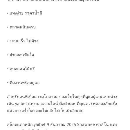
• แทงง่าย ราคาน้ำดี
• ตลาดพนันครบ
• ระบบเร็ว ไม่ค้าง
• ฝากถอนทันใจ
• ดูบอลสดได้ฟรี
• ทีมงานพร้อมดูแล
สำหรับคนที่เบื่อความโกลาหลของเว็บใหญ่ๆที่ดูแลผู้เล่นแบบห่าง
เหิน yaibet แทงบอลออนไลน์ คือคำตอบที่คุณควรทดลองสักครั้ง
แล้วบางครั้งก็อาจจะไม่กลับไปเว็บเดิมอีกเลย
สล็อตแตกหนัก yaibet 9 ธันวาคม 2025 Shawnee คาสิโน แทง