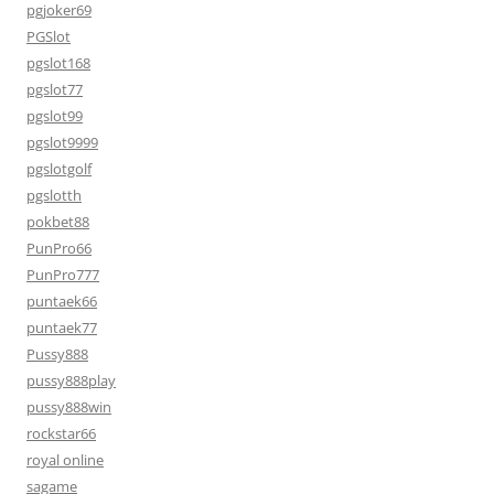
pgjoker69
PGSlot
pgslot168
pgslot77
pgslot99
pgslot9999
pgslotgolf
pgslotth
pokbet88
PunPro66
PunPro777
puntaek66
puntaek77
Pussy888
pussy888play
pussy888win
rockstar66
royal online
sagame