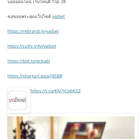
บอลออนไลน์ เว็บไหนดี Top 28
ขอขอบพระคุณเว็ปไซต์
yaibet
https://rebrand.ly/yaibet
https://cutly.info/yaibet
https://bitt.to/xcbo6l
https://shorturl.asia/j9SBR
https://t.co/KN7JCpbKSZ