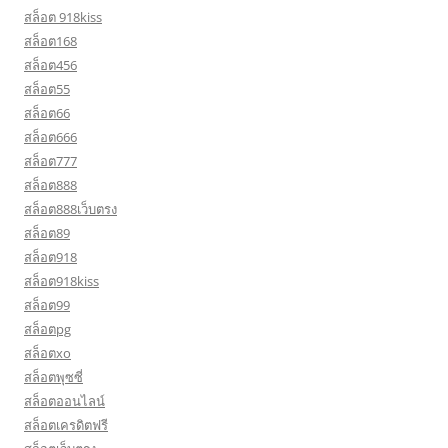
สล็อต 918kiss
สล็อต168
สล็อต456
สล็อต55
สล็อต66
สล็อต666
สล็อต777
สล็อต888
สล็อต888เว็บตรง
สล็อต89
สล็อต918
สล็อต918kiss
สล็อต99
สล็อตpg
สล็อตxo
สล็อตพุซซี่
สล็อตออนไลน์
สล็อตเครดิตฟรี