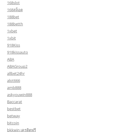
168slot
168สล็อต
188bet
188betth
1xbet
1xbit
918Kiss
918kissauto
ABA
ABAGroup2
allbet24hr
alot666
amb888
askyouwin888
Baccarat
bestbet
betway
bitcoin
bkkwin เครดิตฟรี