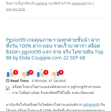
ข้อความนี้ถูกเขียนใน
pgheng
และติดป้ายกำกับ
pgheng99
บน
1
เมษายน 2026
Pgslot99 เกมคุณภาพ รวมทุกค่ายชั้นนำ ฝาก
ทั้งวัน 100% ฝาก-ถอน รวดเร็วบาคาร่า สล็อต
ยิงปลา pgslot99 แจก จ่าย จริง ไม่ขายฝัน Top
88 by Elida Couppie.com 22 SEP 68
0
0
0
0
Read Time:
4 Minute, 41 Second
สล็อตเว็บตรงไม่ผ่านเอเย่นต์ส่งตรงจาก pgheng99 ฝากถอน
ง่าย ไม่มีอย่างน้อย รับเครดิตฟรีได้ไม่ยั้ง ลงทะเบียนเลย!
มาบันเทิงใจกับสล็อตเว็บไซต์ตรงไม่ผ่านเอเย่นต์จาก
pgheng99
กัน
ได้เลย! สล็อตเว็บตรงแท้ 100% ลิขสิทธิ์แท้จากค่ายเกมสุดยอดอย่าง