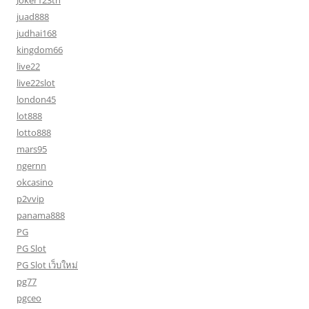
Joker123th
juad888
judhai168
kingdom66
live22
live22slot
london45
lot888
lotto888
mars95
ngernn
okcasino
p2vvip
panama888
PG
PG Slot
PG Slot เว็บใหม่
pg77
pgceo