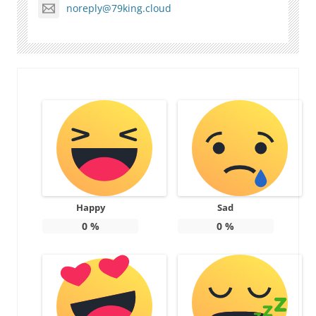
noreply@79king.cloud
Happy
Sad
0
%
0
%