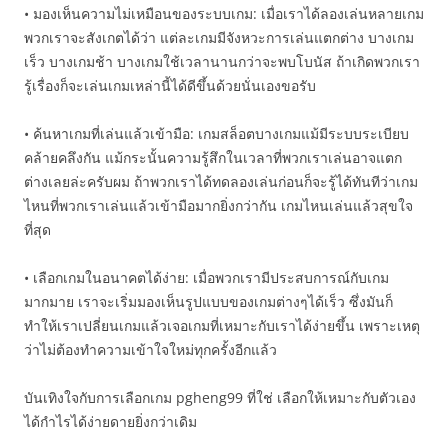
• มองเห็นความไม่เหมือนของระบบเกม: เมื่อเราได้ลองเล่นหลายเกม
พวกเราจะสังเกตได้ว่า แต่ละเกมมีจังหวะการเล่นแตกต่าง บางเกม
เร็ว บางเกมช้า บางเกมใช้เวลานานกว่าจะพบโบนัส ถ้าเกิดพวกเรา
รู้เรื่องก็จะเล่นเกมเหล่านี้ได้ดีขึ้นด้วยนั่นเองขอรับ
• ค้นหาเกมที่เล่นแล้วเข้ามือ: เกมสล็อตบางเกมแม้มีระบบระเบียบ
คล้ายคลึงกัน แม้กระนั้นความรู้สึกในเวลาที่พวกเราเล่นอาจแตก
ต่างเลยล่ะครับผม ถ้าพวกเราได้ทดลองเล่นก่อนก็จะรู้ได้ทันทีว่าเกม
ไหนที่พวกเราเล่นแล้วเข้ามือมากยิ่งกว่ากัน เกมไหนเล่นแล้วสุขใจ
ที่สุด
• เลือกเกมในอนาคตได้ง่าย: เมื่อพวกเรามีประสบการณ์กับเกม
มากมาย เราจะเริ่มมองเห็นรูปแบบของเกมต่างๆได้เร็ว ซึ่งมันก็
ทำให้เราเปลี่ยนเกมแล้วเจอเกมที่เหมาะกับเราได้ง่ายขึ้น เพราะเหตุ
ว่าไม่ต้องทำความเข้าใจใหม่ทุกครั้งอีกแล้ว
บันเทิงใจกับการเลือกเกม pgheng99 ที่ใช่ เลือกให้เหมาะกับตัวเอง
ได้กำไรได้ง่ายดายยิ่งกว่าเดิม