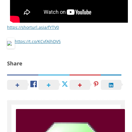
https://shorturl.asia/fYTV0
https://t.co/KCvfAlhDV5
Share