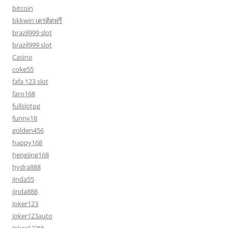
bitcoin
bkkwin เครดิตฟรี
brazil999 slot
brazil999 slot
Casino
coke55
fafa 123 slot
faro168
fullslotpg
funny18
golden456
happy168
hengjing168
hydra888
jinda55
jinda888
Joker123
joker123auto