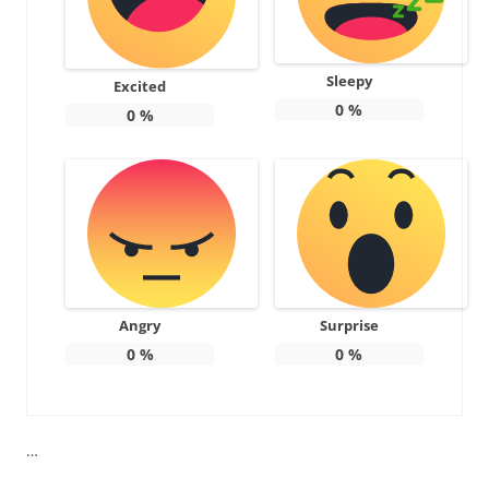
Sleepy
Excited
0
%
0
%
Angry
Surprise
0
%
0
%
…