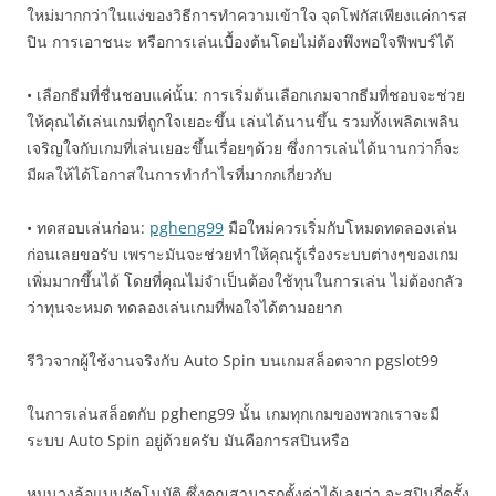
ใหม่มากกว่าในแง่ของวิธีการทำความเข้าใจ จุดโฟกัสเพียงแค่การส
ปิน การเอาชนะ หรือการเล่นเบื้องต้นโดยไม่ต้องพึงพอใจฟีพบร์ได้
• เลือกธีมที่ชื่นชอบแค่นั้น: การเริ่มต้นเลือกเกมจากธีมที่ชอบจะช่วย
ให้คุณได้เล่นเกมที่ถูกใจเยอะขึ้น เล่นได้นานขึ้น รวมทั้งเพลิดเพลิน
เจริญใจกับเกมที่เล่นเยอะขึ้นเรื่อยๆด้วย ซึ่งการเล่นได้นานกว่าก็จะ
มีผลให้ได้โอกาสในการทำกำไรที่มากกเกี่ยวกับ
• ทดสอบเล่นก่อน:
pgheng99
มือใหม่ควรเริ่มกับโหมดทดลองเล่น
ก่อนเลยขอรับ เพราะมันจะช่วยทำให้คุณรู้เรื่องระบบต่างๆของเกม
เพิ่มมากขึ้นได้ โดยที่คุณไม่จำเป็นต้องใช้ทุนในการเล่น ไม่ต้องกลัว
ว่าทุนจะหมด ทดลองเล่นเกมที่พอใจได้ตามอยาก
รีวิวจากผู้ใช้งานจริงกับ Auto Spin บนเกมสล็อตจาก pgslot99
ในการเล่นสล็อตกับ pgheng99 นั้น เกมทุกเกมของพวกเราจะมี
ระบบ Auto Spin อยู่ด้วยครับ มันคือการสปินหรือ
หมุนวงล้อแบบอัตโนมัติ ซึ่งคุณสามารถตั้งค่าได้เลยว่า จะสปินกี่ครั้ง