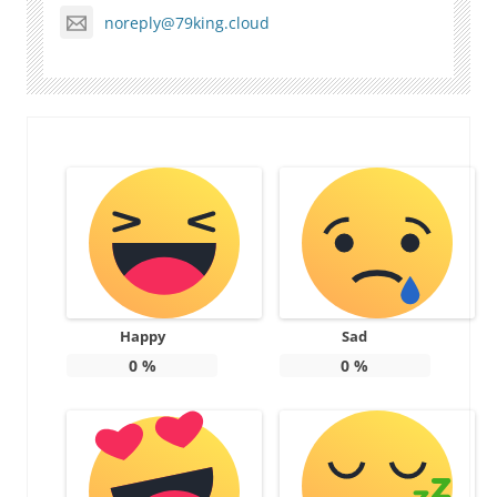
noreply@79king.cloud
Happy
Sad
0
%
0
%