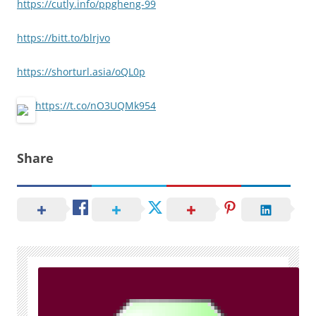
https://cutly.info/ppgheng-99
https://bitt.to/blrjvo
https://shorturl.asia/oQL0p
https://t.co/nO3UQMk954
Share