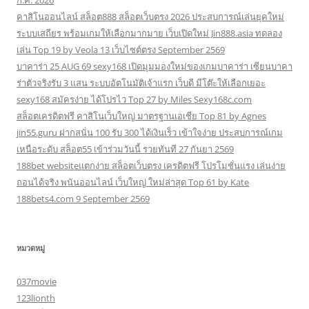
ก.ค. 2026
คาสิโนออนไลน์ สล็อต888 สล็อตเว็บตรง 2026 ประสบการณ์เล่นยุคใหม่
ระบบเสถียร พร้อมเกมให้เลือกมากมาย เว็บเปิดใหม่ Jin888.asia ทดลอง
เล่น Top 19 by Veola 13 เว็บไซต์ตรง September 2569
บาคาร่า 25 AUG 69 sexy168 เปิดมุมมองใหม่ของเกมบาคาร่า เซียนบาคา
ร่าตัวจริงรับ 3 แสน ระบบอัตโนมัติเจ้าแรก เว็บดี มีโต๊ะให้เลือกเยอะ
sexy168 สมัครง่าย ได้โปรไว Top 27 by Miles Sexy168c.com
สล็อตเครดิตฟรี คาสิโนเว็บใหญ่ มาตรฐานเอเชีย Top 81 by Agnes
jin55.guru ฝากสนั่น 100 รับ 300 ได้เงินเร็ว เข้าใจง่าย ประสบการณ์เกม
เหนือระดับ สล็อต55 เข้าร่วมวันนี้ รวยทันที 27 กันยา 2569
188bet websiteแตกง่าย สล็อตเว็บตรง เครดิตฟรี โปรโมชั่นแรง เล่นง่าย
ถอนได้จริง พนันออนไลน์ เว็บใหญ่ ใหม่ล่าสุด Top 61 by Kate
188bets4.com 9 September 2569
หมวดหมู่
037movie
123lionth