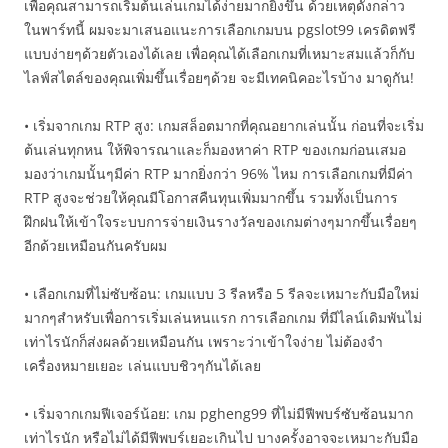
เพื่อคุณสามารถเริ่มต้นเล่นเกมได้ง่ายมากยิ่งขึ้น ด้วยเหตุดังกล่าว
ในพาร์ทนี้ ผมจะมาเสนอแนะการเลือกเกมบน pgslot99 เครดิตฟรี
แบบง่ายๆด้วยตัวเองได้เลย เพื่อคุณได้เลือกเกมที่เหมาะสมแล้วก็กับ
ไลฟ์สไตล์ของคุณเพิ่มขึ้นเรื่อยๆด้วย จะมีเทคนิคอะไรบ้าง มาดูกัน!
• เริ่มจากเกม RTP สูง: เกมสล็อตมากที่คุณอยากเล่นนั้น ก่อนที่จะเริ่ม
ต้นเล่นทุกหน ให้พิจารณาและก็มองหาค่า RTP ของเกมก่อนเสมอ
มองว่าเกมนั้นๆมีค่า RTP มากยิ่งกว่า 96% ไหม การเลือกเกมที่มีค่า
RTP สูงจะช่วยให้คุณมีโอกาสคืนทุนเพิ่มมากขึ้น รวมทั้งเป็นการ
ฝึกฝนให้เข้าใจระบบการจ่ายเงินรางวัลของเกมต่างๆมากขึ้นเรื่อยๆ
อีกด้วยเหมือนกันครับผม
• เลือกเกมที่ไม่ซับซ้อน: เกมแบบ 3 รีลหรือ 5 รีลจะเหมาะกับมือใหม่
มากๆสำหรับเพื่อการเริ่มเล่นหนแรก การเลือกเกม ที่มีไลน์เดิมพันไม่
เท่าไรนักก็ส่งผลด้วยเหมือนกัน เพราะว่าเข้าใจง่าย ไม่ต้องจำ
เครื่องหมายเยอะ เล่นแบบชิวๆกันได้เลย
• เริ่มจากเกมฟีเจอร์น้อย: เกม pgheng99 ที่ไม่มีฟีพบร์ซับซ้อนมาก
เท่าไรนัก หรือไม่ได้มีฟีพบร์เยอะเกินไป บางครั้งอาจจะเหมาะกับมือ