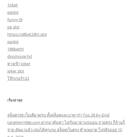
1xbet
pgslot
funny18
pg slot
https://allbet24hr.site
pgslot
188betth
doomovie hd
ทางเข้า joker
joker slot
โจ๊กเกอร์123
เรื่องล่าสุด
สล็อต168 เว็บเดียวครบ ทั้งสล็อตและบาคาร่า Top 28 by Enid
tangtem168e.com ฝากมาคุ้มค่า ไม่กินมาม่าแน่นอน จ่ายตรง กี่ล้านก็
จ่าย คัดมาแล้ว เล่นได้ทุกเกม สล็อตเว็บตรง ห้ามพลาด โปรดีรออยู่ 10