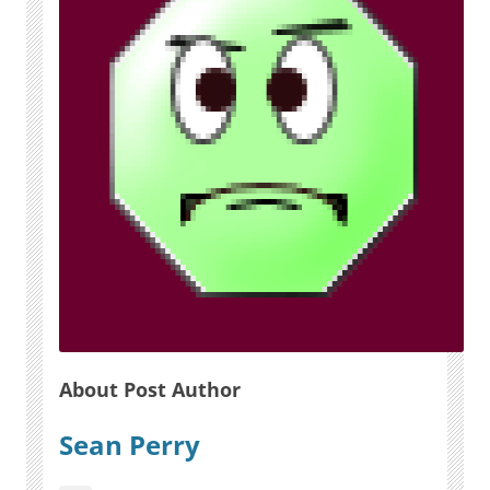
About Post Author
Sean Perry