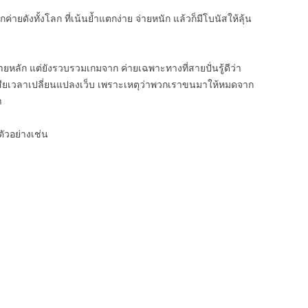
ยดังทั้งโลก ที่เน้นย้ำแตกง่าย จ่ายหนัก แล้วก็มีโบนัสให้ลุ้น
ายหลัก แต่ยังรวบรวมเกมจาก ค่ายเฉพาะทางที่สายปั่นรู้ดีว่า
สียเวลาเปลี่ยนแปลงเว็บ เพราะเหตุว่าพวกเราขนมาให้หมดจาก
า
ตัวอย่างเช่น