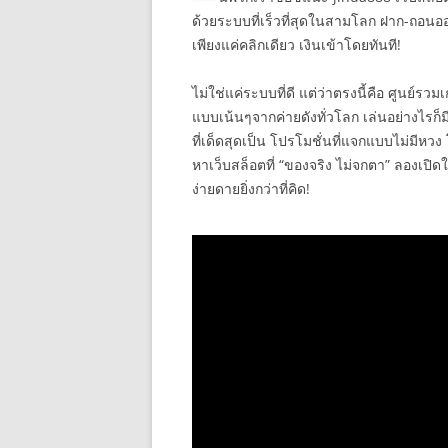
ด้วยระบบที่เร็วที่สุดในสามโลก ฝาก-ถอนออโ
เพียงแค่คลิกเดียว เงินเข้าโดยทันที!
ไม่ใช่แค่ระบบที่ดี แต่ว่าตรงนี้คือ ศูนย์
แบบเน้นๆจากค่ายดังทั่วโลก เล่นอย่างไรก็มี
ที่เด็ดสุดเป็น โปรโมชั่นที่แจกแบบไม่มีหวง 
หาเว็บสล็อตที่ “ของจริง ไม่จกตา” ลองเปิด
ง่ายดายยิ่งกว่าที่คิด!