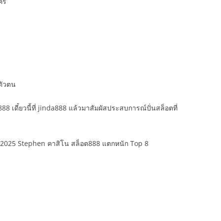
ัคร
ีตัวตน
88 เดี๋ยวนี้ที่ jinda888 แล้วมาสัมผัสประสบการณ์ปั่นสล็อตที่
คม 2025 Stephen คาสิโน สล็อต888 แตกหนัก Top 8