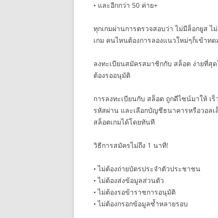
• และอีกกว่า 50 ค่าย+
ทุกเกมผ่านการตรวจสอบว่า ไม่มีล็อกยูส ไม
เกม คนไหนต้องการลองแนวใหม่ๆก็เข้าทดสอ
ลงทะเบียนสมัครสมาชิกกับ สล็อต ง่ายที่สุดใ
ต้องรออนุมัติ
การลงทะเบียนกับ สล็อต ถูกดีไซน์มาให้ เร็ว 
รหัสผ่าน และเลือกบัญชีธนาคารหรือวอลเล็ท
สล็อตเกมได้โดยทันที
วิธีการสมัครไม่ถึง 1 นาที!
• ไม่ต้องถ่ายบัตรประจำตัวประชาชน
• ไม่ต้องส่งข้อมูลส่วนตัว
• ไม่ต้องรอข้าราชการอนุมัติ
• ไม่ต้องกรอกข้อมูลซ้ำหลายรอบ