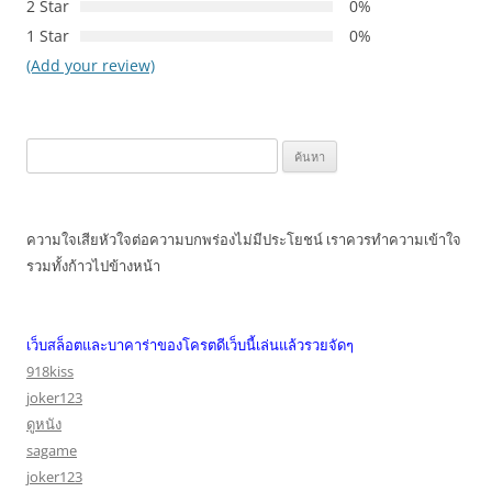
2 Star
0%
1 Star
0%
(Add your review)
ค้นหา
สำหรับ:
ความใจเสียหัวใจต่อความบกพร่องไม่มีประโยชน์ เราควรทำความเข้าใจ
รวมทั้งก้าวไปข้างหน้า
เว็บสล็อตและบาคาร่าของโครตดีเว็บนี้เล่นแล้วรวยจัดๆ
918kiss
joker123
ดูหนัง
sagame
joker123