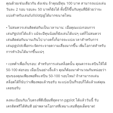
คุณด้วยเช่นเดียวกัน ดังเช่น ถ้าคุณมีทุน 100 บาท สามารถแบ่งเล่น
วันละ 2 รอบ รอบละ 50 บาทก็ยังได้ ทั้งนี้ก็ขึ้นกับทุนที่มีด้วยว่าจะ
แบ่งสำหรับเล่นfullslotpgได้มากขนาดไหน
• ไม่สมควรเล่นติดต่อกันเป็นเวลานาน: เมื่อคุณแบ่งรอบการ
เล่นPgslotได้แล้ว แม้จะมีทุนน้อยก็ยังเล่นได้แน่ๆ แต่ก็ไม่สมควร
เล่นติดต่อกันนานเกินไป บางครั้งก็อาจจะแบ่งเวลาสำหรับการ
เล่นpgslotเพื่อกระจัดกระจายความเสี่ยงมากขึ้น เพิ่มโอกาสสำหรับ
การทำเงินได้มากขึ้นแน่ๆ
• เบทต่ำเพื่อเก็บรอบ: สำหรับการเล่นสล็อตนั้น คุณควรจะสปินให้ได้
50-100 ต่อรอบ เมื่อเป็นอย่างงี้แล้ว คุณก็ต้องมาคำนวณกันหน่อยว่า
ทุนของคุณเพียงพอที่จะสปิน 50-100 รอบไหม? ถ้าสามารถเล่น
สล็อตได้ก็นับว่าเพียงพอแล้วขอรับ จะแบ่งเป็นกี่รอบก็ได้แล้วแต่คุณ
เลยขอรับ
ลงทะเบียนกับเว็บตรงที่ดีเยี่ยมที่สุดจาก pgslot ได้แล้ววันนี้ รับ
เครดิตฟรีได้ทันที อย่าพลาดโอกาสที่เหมาะสมที่สุดเด็ดขาด!