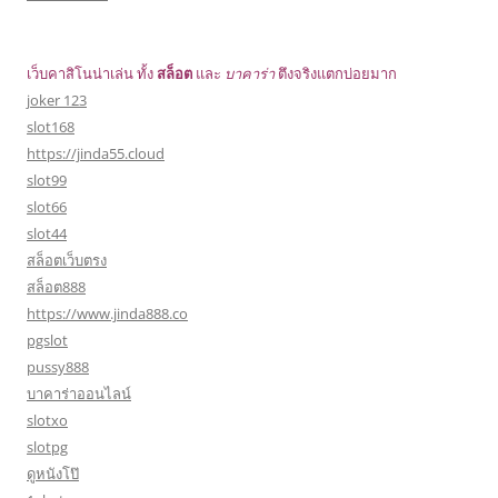
เว็บคาสิโนน่าเล่น ทั้ง
สล็อต
และ
บาคาร่า
ตึงจริงแตกบ่อยมาก
joker 123
slot168
https://jinda55.cloud
slot99
slot66
slot44
สล็อตเว็บตรง
สล็อต888
https://www.jinda888.co
pgslot
pussy888
บาคาร่าออนไลน์
slotxo
slotpg
ดูหนังโป๊