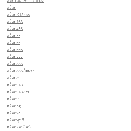
สมัครสมาชิก lotto432
สล็อต
สล็อต 918kiss
สล็อต168
สล็อต456
สล็อต55
สล็อต66
สล็อต666
สล็อต777
สล็อต888
สล็อต888เว็บตรง
สล็อต89
สล็อต918
สล็อต918kiss
สล็อต99
สล็อตpg
สล็อตxo
สล็อตพุซซี่
สล็อตออนไลน์