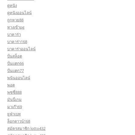
ดูหนัง
ดูหนังออนไลน์
ถูกหวย88
ทางเข้าpg
บาคาร่า
บาคาร่า168
บาคาร่าออนไลน์
ปั่นสล็อต
ปั่นแตก66
ปั่นแตก77
พนันออนไลน์
พอต
พุซซี่888
มันนี่เกม
มาเก๊า69
ยูฟ่าเบท
ล็อกดาวน์168
สมัครสมาชิก lotto432