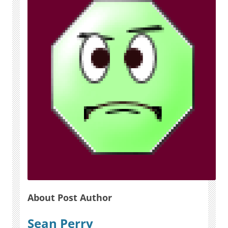
About Post Author
Sean Perry