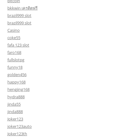
bitcoin
bkkwin เครดิตฟรี
brazil999 slot
brazil999 slot
Casino
coke55
fafa 123 slot
faro168
fullslotpg
funny18
golden456
happy168
hengjing168
hydra888
jinda55
jinda888
Joker123
joker123auto
Joker123th