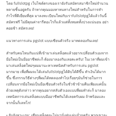
โดย fullslotpg เว็บไซต์ตรงของเรายังรับสมัครสมาชิกใหม่จำนวน
หลายชิ้นอยู่ครับ ถ้าหากคุณมองหาหนทางใหม่สำหรับในการทำ
กำไรที่ดีเยี่ยมที่สุด มาลงทะเบียนใหม่กับเราfullslotpgได้แล้ววันนี้
สมัครฟรี ไม่มีคุณค่าจารีตอะไรก็แล้วแต่ทั้งหมดทั้งปวงแน่นอน อย่า
คอยช้า สมัครเลย!
แนวทางการเล่น pgslot แบบเซียนตัวจริง มาทดลองกันเลย!
สำหรับคนไหนกันแน่ที่เข้ามาเล่นสล็อตแล้วอยากเปลี่ยนตัวเองจาก
มือใหม่เป็นมืออาชีพล่ะก็ ต้องมาลองกันเลยคะครับ! ในเวลาที่ผมเข้า
มาเล่นสล็อตใหม่ๆผมมานะหาเทคนิคสำหรับการเล่น pgslot
มากมาย เพื่อที่ผมจะได้เล่นfullslotpgได้ดิบได้ดีขึ้น ทำเงินได้มาก
ขึ้น ซึ่งกรรมวิธีต่างๆที่ผมได้ทดลองทำไปเรื่อยๆมันก็ช่วยในการ
เปลี่ยนจากมือใหม่เป็นมือเซียนตัวจริงในชั่วช้าข้ามคืนเพียงแค่นั้น
ด้วยเหตุดังกล่าว หากคุณอยากสลับตัวเองแบบที่ผมทำล่ะก็ มาลอง
เทคนิคการเล่นสล็อตแบบมืออาชีพกันได้เลยครับผม ถ้าพร้อมและ
จากนั้นก็เลทโก!
• จับจังหวะเกม: เซียนสล็อตจะไม่มานั่งสุ่มเล่นมั่วๆครับ พวกเขาจะ