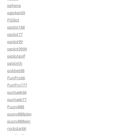
pgheng
pgjoker69
PGSlot
pgslot168
pgslot77
pgslot99
pgslot9999
pgslotgolf
pgslotth
pokbet88
PunPro66
PunPro777
puntaek66
puntaek77
Pussy888
pussy888play
pussy888win
rockstar66