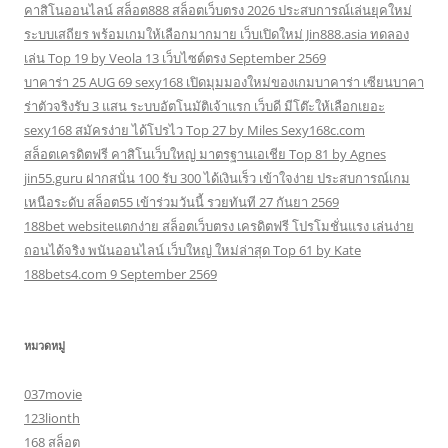
คาสิโนออนไลน์ สล็อต888 สล็อตเว็บตรง 2026 ประสบการณ์เล่นยุคใหม่
ระบบเสถียร พร้อมเกมให้เลือกมากมาย เว็บเปิดใหม่ Jin888.asia ทดลอง
เล่น Top 19 by Veola 13 เว็บไซต์ตรง September 2569
บาคาร่า 25 AUG 69 sexy168 เปิดมุมมองใหม่ของเกมบาคาร่า เซียนบาคา
ร่าตัวจริงรับ 3 แสน ระบบอัตโนมัติเจ้าแรก เว็บดี มีโต๊ะให้เลือกเยอะ
sexy168 สมัครง่าย ได้โปรไว Top 27 by Miles Sexy168c.com
สล็อตเครดิตฟรี คาสิโนเว็บใหญ่ มาตรฐานเอเชีย Top 81 by Agnes
jin55.guru ฝากสนั่น 100 รับ 300 ได้เงินเร็ว เข้าใจง่าย ประสบการณ์เกม
เหนือระดับ สล็อต55 เข้าร่วมวันนี้ รวยทันที 27 กันยา 2569
188bet websiteแตกง่าย สล็อตเว็บตรง เครดิตฟรี โปรโมชั่นแรง เล่นง่าย
ถอนได้จริง พนันออนไลน์ เว็บใหญ่ ใหม่ล่าสุด Top 61 by Kate
188bets4.com 9 September 2569
หมวดหมู่
037movie
123lionth
168 สล็อต