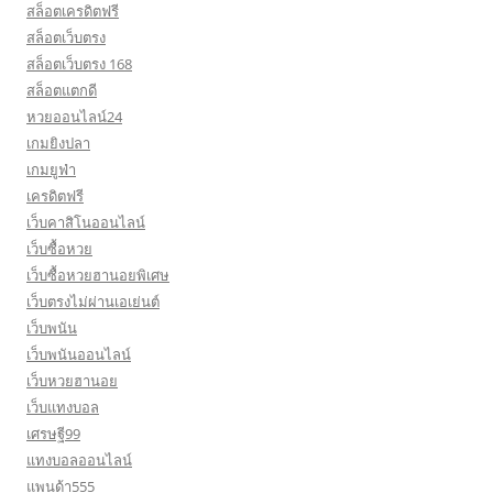
สล็อตเครดิตฟรี
สล็อตเว็บตรง
สล็อตเว็บตรง 168
สล็อตแตกดี
หวยออนไลน์24
เกมยิงปลา
เกมยูฟ่า
เครดิตฟรี
เว็บคาสิโนออนไลน์
เว็บซื้อหวย
เว็บซื้อหวยฮานอยพิเศษ
เว็บตรงไม่ผ่านเอเย่นต์
เว็บพนัน
เว็บพนันออนไลน์
เว็บหวยฮานอย
เว็บแทงบอล
เศรษฐี99
แทงบอลออนไลน์
แพนด้า555