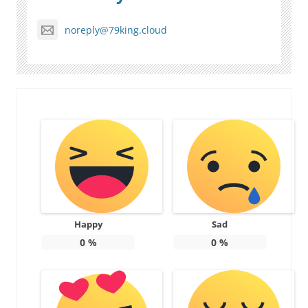
noreply@79king.cloud
Happy
Sad
0
%
0
%