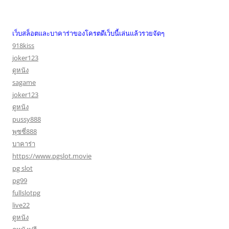
เว็บสล็อตและบาคาร่าของโครตดีเว็บนี้เล่นแล้วรวยจัดๆ
918kiss
joker123
ดูหนัง
sagame
joker123
ดูหนัง
pussy888
พุซซี่888
บาคาร่า
https://www.pgslot.movie
pg slot
pg99
fullslotpg
live22
ดูหนัง