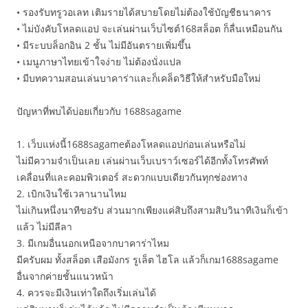
• รองรับทรูวอเลท เติมรายได้สบายโดยไม่ต้องใช้บัญชีธนาคาร
• ไม่บังคับโหลดแอป จะเล่นผ่านเว็บไซต์168สล็อต ก็ลื่นเหมือนกัน
• มีระบบล็อกอิน 2 ชั้น ไม่มีอันตรายเพิ่มขึ้น
• เมนูภาษาไทยเข้าใจง่าย ไม่ต้องนั่งแปล
• มีบทความสอนเล่นบาคาร่าและก็เคล็ดวิธีให้สำหรับมือใหม่
ปัญหาที่พบได้บ่อยเกี่ยวกับ 1688sagame
1. เว็บแห่งนี้1688sagameต้องโหลดแอปก่อนเล่นหรือไม่
ไม่มีความจำเป็นเลย เล่นผ่านเว็บเบราว์เซอร์ได้อีกทั้งโทรศัพท์
เคลื่อนที่และคอมพิวเตอร์ สะดวกแบบเดียวกันทุกช่องทาง
2. เบิกเงินใช้เวลานานไหม
ไม่เกินหนึ่งนาทีขอรับ ส่วนมากเพียงแค่สิบถึงสามสิบวินาทีเงินก็เข้า
แล้ว ไม่มีลีลา
3. มีเกมอื่นนอกเหนือจากบาคาร่าไหม
มีครับผม ทั้งสล็อต เสือมังกร รูเล็ต ไฮโล แล้วก็เกม1688sagame
อื่นจากค่ายชั้นแนวหน้า
4. ควรจะมีเงินเท่าใดถึงเริ่มเล่นได้