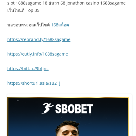
slot 1688sagame 18 ธันวา 68 Jonathon casino 1688sagame
เว็บไหนดี Top 35
ขอขอบพระคุณเว็ปไซต์
168สล็อต
https://rebrand.ly/1688sagame
https://cutly.info/1688sagame
https://bitt.to/9bfjnc
https://shorturl.asia/zu2Tj