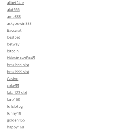
allbet24hr
alot666
amb888
askyouwin888
Baccarat
bestbet
betway
bitcoin
bkkwin เครดิตฟรี
brazil999 slot
brazil999 slot
Casino
coke55
fafa 123 slot
faro168
fullslotpg
funny18
golden456
happy168