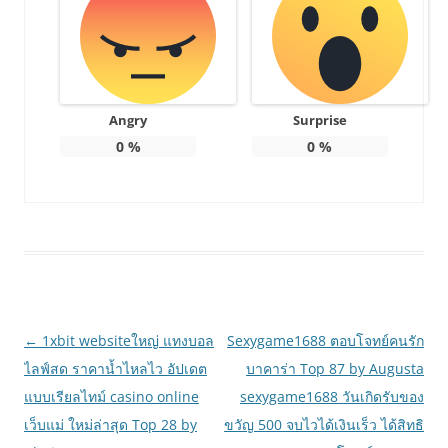
Angry
Surprise
0
%
0
%
เมนู
←
1xbit websiteใหญ่ แทงบอล
Sexygame1688 ตอบโจทย์คนรัก
นำทาง
ไลฟ์สด ราคาน้ำไหลไว อัปเดต
บาคาร่า Top 87 by Augusta
เรื่อง
แบบเรียลไทม์ casino online
sexygame1688 วันเกิดรับของ
เว็บแม่ ใหม่ล่าสุด Top 28 by
ขวัญ 500 จบไวได้เงินเร็ว ได้สิทธิ