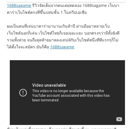
1688sagame
รีวิวจัดเต็มจากคนเคยทดลอง 1688sagame เว็บบา
คาร่าเว็บไซต์ตรงที่ขึ้นแท่นชั้น 1 ในทวีปเอเชีย
ผมเป็นคนที่เล่นบาคาร่ามานานเกินห้าปี ผ่านมือมาหลายเว็บ
เว็บไซต์นอกก็เล่น เว็บไซต์ไทยก็เจอเยอะแยะ บอกตรงๆว่ามีทั้งยังดี
รวมทั้งห่วย จนถึงสุดท้ายมาหลงเสน่ห์กับเว็บไซต์หนึ่งที่ทีแรกๆก็ไม่
ได้ตั้งใจจะสมัคร มันก็คือ
1688sagame