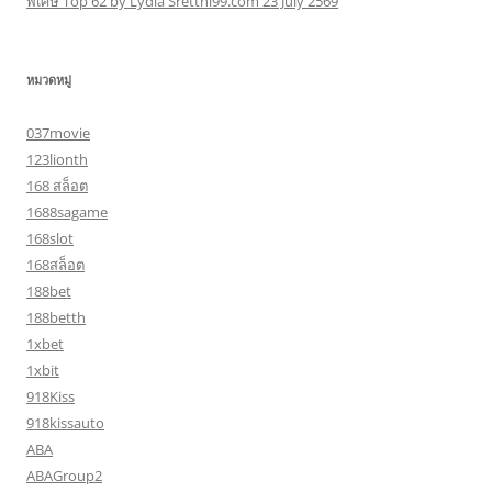
พิเศษ Top 62 by Lydia Sretthi99.com 23 July 2569
หมวดหมู่
037movie
123lionth
168 สล็อต
1688sagame
168slot
168สล็อต
188bet
188betth
1xbet
1xbit
918Kiss
918kissauto
ABA
ABAGroup2