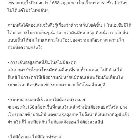
เพราะเหตุไรถึงบอกว่า 1688sagame เป็นเว็บบาคาร่าชั้น 1 จริงๆ
ไม่ได้แค่โปรโมทเล่นๆ
ภายหลังได้ลองเล่นจริงถึงรู้เรื่องว่าคำว่าเว็บไซต์ชั้น 1 ในเอเชียมิได้
ได้มาอย่างไม่ยากเย็นๆเนื่องจากว่ามันมีหลายจุดที่เหนือกว่าเว็บอื่น
แบบเห็นได้ชัด โดยเฉพาะในเรื่องของความเสถียรภาพ ความไว
รวมทั้งความจริงใจ
• การเล่นsagameที่ลื่นไหลไม่มีสะดุด
เล่นบาคาร่าทั้งบนโทรศัพท์เคลื่อนที่รวมทั้งบนคอม ไม่มีค้าง ไม่
ดีเลย์ ไม่กระตุกให้เสียอารมณ์ หากแม้ตอนเล่นพร้อมกับเพื่อนใน
ระยะเวลาพีคๆที่คนเข้าระบบมากมายก็ยังไหลลื่นอยู่ดี
• ระบบฝากถอนที่เร็วแบบไม่ต้องทนรอคอย
ผมเคยเล่น168สล็อตเว็บที่ถอนเงินแล้วจำเป็นต้องคอยครึ่งวัน บาง
เว็บรอคอยข้ามวันก็มี แต่ของ sagame ไม่ถึงนาทีเงินฝากบัญชีแล้ว
ฝากเงินก็ไวเหมือนกัน ไม่ต้องแจ้งยอด ไม่ต้องส่งสลิป
• ไม่มีล็อกยูส ไม่มีลีลาท่าทาง