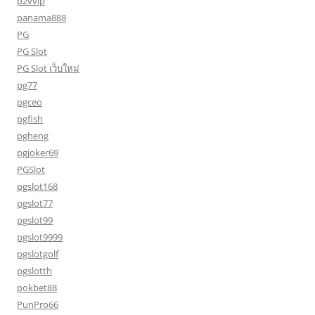
p2vvip
panama888
PG
PG Slot
PG Slot เว็บใหม่
pg77
pgceo
pgfish
pgheng
pgjoker69
PGSlot
pgslot168
pgslot77
pgslot99
pgslot9999
pgslotgolf
pgslotth
pokbet88
PunPro66