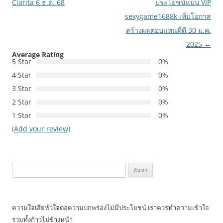
Clarita 6 ธ.ค. 68
ประโยชน์แบบ VIP
sexygame1688k เพิ่มโอกาส
สร้างผลตอบแทนที่ดี 30 ม.ค.
2025
→
Average Rating
5 Star
0%
4 Star
0%
3 Star
0%
2 Star
0%
1 Star
0%
(Add your review)
ค้นหา
สำหรับ:
ความใจเสียหัวใจต่อความบกพร่องไม่มีประโยชน์ เราควรทำความเข้าใจ
รวมทั้งก้าวไปข้างหน้า