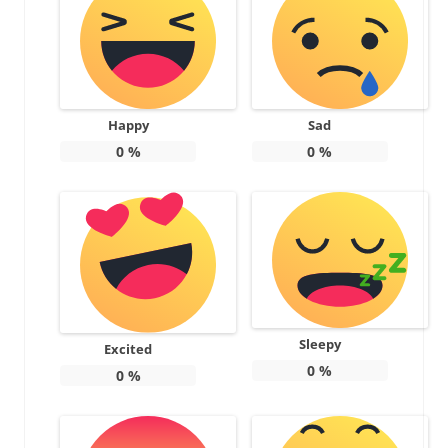
Happy
Sad
0
%
0
%
Sleepy
Excited
0
%
0
%