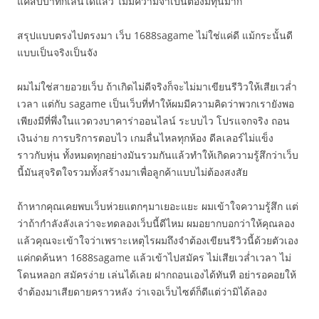
แค่สิบบาทก็เล่นได้แล้ว ไม่มีความจำเป็นต้องมีทุนมาก
สรุปแบบตรงไปตรงมา เว็บ 1688sagame ไม่ใช่แค่ดี แม้กระนั้นดี
แบบเป็นจริงเป็นจัง
ผมไม่ใช่สายอวยเว็บ ถ้าเกิดไม่ดีจริงก็จะไม่มาเขียนรีวิวให้เสียเวล่ำ
เวลา แต่กับ sagame เป็นเว็บที่ทำให้ผมมีความคิดว่าพวกเรายังพอ
เพียงมีที่พึ่งในแวดวงบาคาร่าออนไลน์ ระบบไว โปรแจกจริง ถอน
เงินง่าย การบริการตอบไว เกมลื่นไหลทุกห้อง ดีลเลอร์ไม่แข็ง
ราวกับหุ่น ทั้งหมดทุกอย่างมันรวมกันแล้วทำให้เกิดความรู้สึกว่าเว็บ
นี้มันสุจริตใจรวมทั้งสร้างมาเพื่อลูกค้าแบบไม่ต้องสงสัย
ถ้าหากคุณเคยพบเว็บห่วยแตกๆมาเยอะแยะ ผมเข้าใจความรู้สึก แต่
ว่าถ้ากำลังลังเลว่าจะทดลองเว็บนี้ดีไหม ผมอยากบอกว่าให้คุณลอง
แล้วคุณจะเข้าใจว่าเพราะเหตุไรผมถึงจำต้องเขียนรีวิวนี้ด้วยตัวเอง
แค่กดค้นหา 1688sagame แล้วเข้าไปสมัคร ไม่เสียเวล่ำเวลา ไม่
โดนหลอก สมัครง่าย เล่นได้เลย ฝากถอนเองได้ทันที อย่ารอคอยให้
จำต้องมาเสียดายคราวหลัง ว่าเจอเว็บไซต์ก็ดีแต่ว่ามิได้ลอง