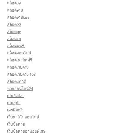
สล็อต89
สล็อต918
สล็อต918kiss
สล็อต99
สล็อตpg
สล็อตxo
สล็อตพุซซี่
สล็อตออนไลน์
สล็อตเครดิตฟรี
สล็อตเว็บตรง
สล็อตเว็บตรง 168
สล็อตแตกดี
หวยออนไลน์24
เกมยิงปลา
เกมยูฟ่า
เครดิตฟรี
เว็บคาสิโนออนไลน์
เว็บซื้อหวย
เว็บซื้อหวยฮานอยพิเศษ