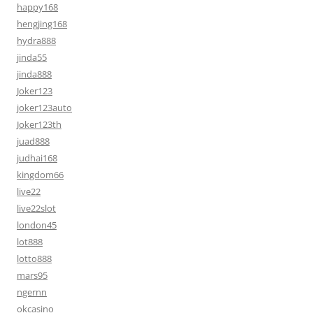
happy168
hengjing168
hydra888
jinda55
jinda888
Joker123
joker123auto
Joker123th
juad888
judhai168
kingdom66
live22
live22slot
london45
lot888
lotto888
mars95
ngernn
okcasino