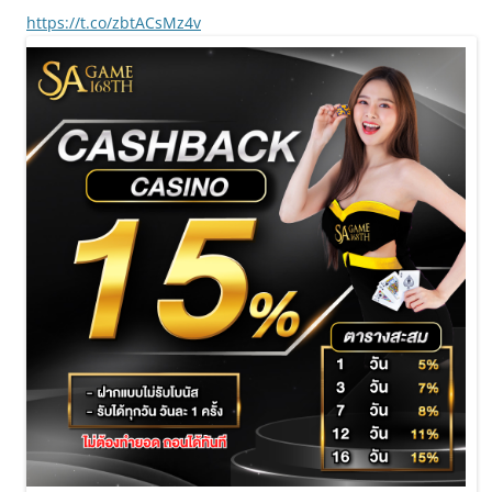
https://t.co/zbtACsMz4v