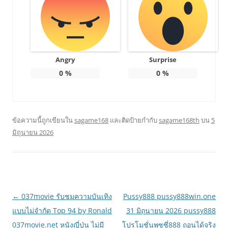
Angry
Surprise
0
%
0
%
ข้อความนี้ถูกเขียนใน
sagame168
และติดป้ายกำกับ
sagame168th
บน
5
มิถุนายน 2026
เมนู
←
037movie รับชมความบันเทิง
Pussy888 pussy888win.one
นำทาง
แบบไม่จำกัด Top 94 by Ronald
31 มิถุนายน 2026 pussy888
เรื่อง
037movie.net หนังญี่ปุ่น ไม่มี
โปรโมชั่นพุซซี่888 ถอนได้จริง