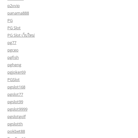
p2vvip
panama888
PG
PG Slot
PG Slot เว็บใหม่
pg77
pgceo
pgfish
pgheng
pgjoker69
PGSlot
pgslot168
pgslot77
pgslot99
pgslot9999
pgslotgolf
pgslotth
pokbet88