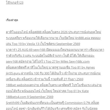
โจ๊กเกอร์123
เรื่องล่าสุด
คาสิโนออนไลน์ สล็อต888 สล็อตเว็บตรง 2026 ประสบการณ์เล่นยุคใหม่
ระบบเสถียร พร้อมเกมให้เลือกมากมาย เว็บเปิดใหม่ Jin888.asia ทดลอง
เล่น Top 19 by Veola 13 เว็บไซต์ตรง September 2569
บาคาร่า 25 AUG 69 sexy168 เปิดมุมมองใหม่ของเกมบาคาร่า เซียนบาคา
ร่าตัวจริงรับ 3 แสน ระบบอัตโนมัติเจ้าแรก เว็บดี มีโต๊ะให้เลือกเยอะ
sexy168 สมัครง่าย ได้โปรไว Top 27 by Miles Sexy168c.com
สล็อตเครดิตฟรี คาสิโนเว็บใหญ่ มาตรฐานเอเชีย Top 81 by Agnes
jin55.guru ฝากสนั่น 100 รับ 300 ได้เงินเร็ว เข้าใจง่าย ประสบการณ์เกม
เหนือระดับ สล็อต55 เข้าร่วมวันนี้ รวยทันที 27 กันยา 2569
188bet websiteแตกง่าย สล็อตเว็บตรง เครดิตฟรี โปรโมชั่นแรง เล่นง่าย
ถอนได้จริง พนันออนไลน์ เว็บใหญ่ ใหม่ล่าสุด Top 61 by Kate
188bets4.com 9 September 2569
Sretthi99 เว็บเดิมพันแรกที่คนจะเป็นเศรษฐี Commission 0.7% สล็อต
ออนไลน์ สุดซ่า นักเดิมพันรีวิวได้เงินจริง เศรษฐี99 สมัคร รับโบนัสสุด