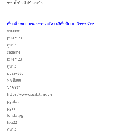
รวมทั้งก้าวไปข้างหน้า
เว็บสล็อตและบาคาร่าของโครตดีเว็บนี้เล่นแล้วรวยจัดๆ
918kiss
joker123
ดูหนัง
sagame
joker123
ดูหนัง
pussy888
พุซซี่888
บาคาร่า
https://www.pgslot.movie
pg slot
pg99
fullslotpg
live22
ดูหนัง