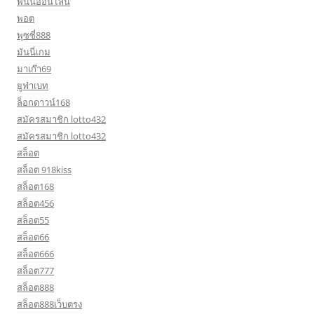
พนันออนไลน์
พอต
พุซซี่888
มันนี่เกม
มาเก๊า69
ยูฟ่าเบท
ล็อกดาวน์168
สมัครสมาชิก lotto432
สมัครสมาชิก lotto432
สล็อต
สล็อต 918kiss
สล็อต168
สล็อต456
สล็อต55
สล็อต66
สล็อต666
สล็อต777
สล็อต888
สล็อต888เว็บตรง