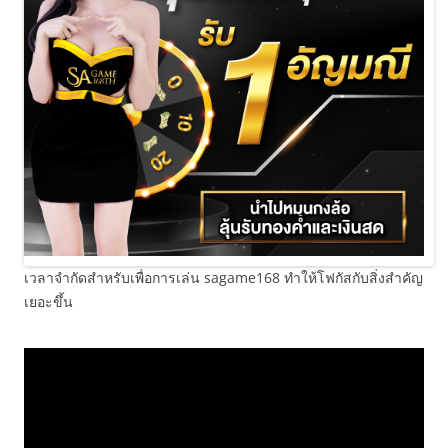
เวลาจำกัดสำหรับเพื่อการเล่น sagame168 ทำให้โฟกัสกับสิ่งสำคัญ
เยอะขึ้น